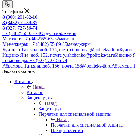
Телефоны
8 (800) 201-82-10
8 (8482) 55-89-85
8 (927) 727-56-74
+7 (8482) 55-65-74
Отдел снабжения
Магазин: +7 (8482)55-65-32
магазин
Менеджеры: +7 (8482) 55-89-85
менеджеры
Буинова Татьяна, доб. 155, почта t.buinova@politeks-tlt.ru
Буинов
Ищенко Яна, доб. 152, почта y.ishchenko@politeks-tlt.ru
Ищенко 
Товароведы: +7 (927) 727-56-74
Абрамова Татьяна, доб. 156, почта 156@politeks-tlt.ru
Абрамова 
Заказать звонок
Каталог
Назад
Каталог
Защита рук
Назад
Защита рук
Перчатки для специальной защиты
Назад
Перчатки для специальной защиты
Плащи-палатки