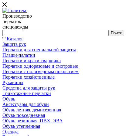
Производство
перчаток
спецодежды
Каталог
Защита рук
Перчатки для специальной защиты
Плащи-палатки
Перчатки и краги сварщика
Перчатки одноразовые и смотровые
Перчатки с полимерным покрытием
Перчатки хозяйственные
Рукавицы
Средства для защиты рук
Трикотажные перчатки
Обувь
Аксессуары для обуви
Обувь летняя, демисезонная
Обувь повседневная
Обувь резиновая, ПВХ, ЭВА
Обувь утеплённая
Одежда