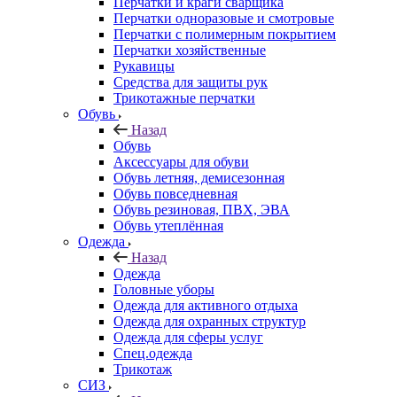
Перчатки и краги сварщика
Перчатки одноразовые и смотровые
Перчатки с полимерным покрытием
Перчатки хозяйственные
Рукавицы
Средства для защиты рук
Трикотажные перчатки
Обувь
Назад
Обувь
Аксессуары для обуви
Обувь летняя, демисезонная
Обувь повседневная
Обувь резиновая, ПВХ, ЭВА
Обувь утеплённая
Одежда
Назад
Одежда
Головные уборы
Одежда для активного отдыха
Одежда для охранных структур
Одежда для сферы услуг
Спец.одежда
Трикотаж
СИЗ