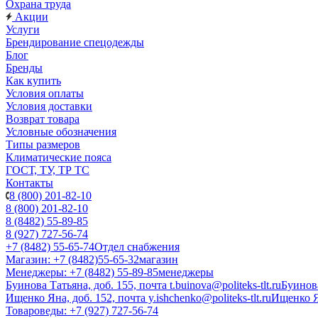
Охрана труда
Акции
Услуги
Брендирование спецодежды
Блог
Бренды
Как купить
Условия оплаты
Условия доставки
Возврат товара
Условные обозначения
Типы размеров
Климатические пояса
ГОСТ, ТУ, ТР ТС
Контакты
8 (800) 201-82-10
8 (800) 201-82-10
8 (8482) 55-89-85
8 (927) 727-56-74
+7 (8482) 55-65-74
Отдел снабжения
Магазин: +7 (8482)55-65-32
магазин
Менеджеры: +7 (8482) 55-89-85
менеджеры
Буинова Татьяна, доб. 155, почта t.buinova@politeks-tlt.ru
Буинов
Ищенко Яна, доб. 152, почта y.ishchenko@politeks-tlt.ru
Ищенко 
Товароведы: +7 (927) 727-56-74