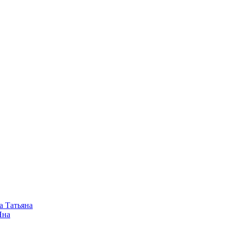
а Татьяна
Яна