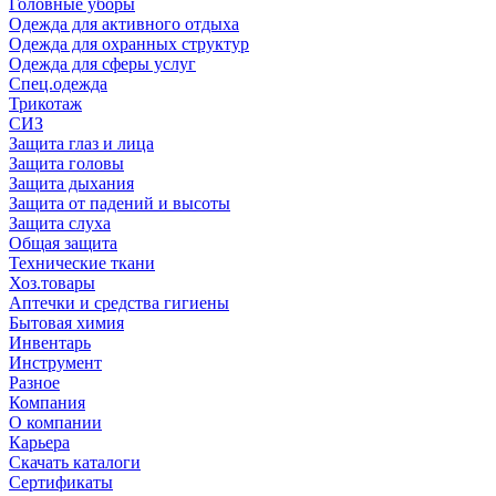
Головные уборы
Одежда для активного отдыха
Одежда для охранных структур
Одежда для сферы услуг
Спец.одежда
Трикотаж
СИЗ
Защита глаз и лица
Защита головы
Защита дыхания
Защита от падений и высоты
Защита слуха
Общая защита
Технические ткани
Хоз.товары
Аптечки и средства гигиены
Бытовая химия
Инвентарь
Инструмент
Разное
Компания
О компании
Карьера
Cкачать каталоги
Сертификаты