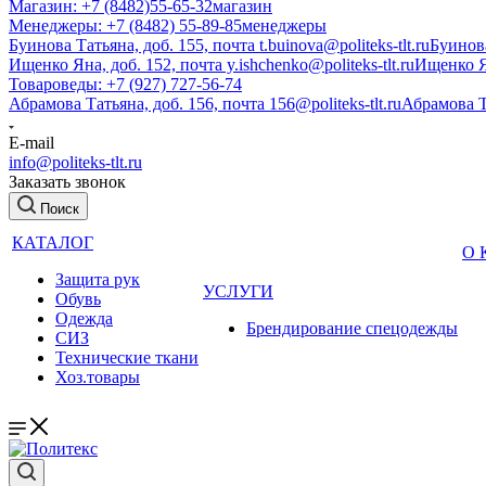
Магазин: +7 (8482)55-65-32
магазин
Менеджеры: +7 (8482) 55-89-85
менеджеры
Буинова Татьяна, доб. 155, почта t.buinova@politeks-tlt.ru
Буинов
Ищенко Яна, доб. 152, почта y.ishchenko@politeks-tlt.ru
Ищенко 
Товароведы: +7 (927) 727-56-74
Абрамова Татьяна, доб. 156, почта 156@politeks-tlt.ru
Абрамова 
E-mail
info@politeks-tlt.ru
Заказать звонок
Поиск
КАТАЛОГ
О
Защита рук
УСЛУГИ
Обувь
Одежда
Брендирование спецодежды
СИЗ
Технические ткани
Хоз.товары