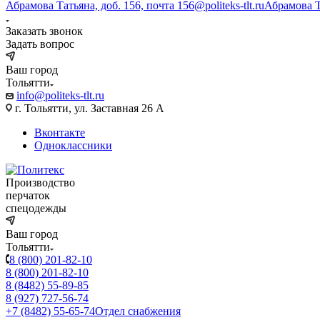
Абрамова Татьяна, доб. 156, почта 156@politeks-tlt.ru
Абрамова 
Заказать звонок
Задать вопрос
Ваш город
Тольятти
info@politeks-tlt.ru
г. Тольятти, ул. Заставная 26 А
Вконтакте
Одноклассники
Производство
перчаток
спецодежды
Ваш город
Тольятти
8 (800) 201-82-10
8 (800) 201-82-10
8 (8482) 55-89-85
8 (927) 727-56-74
+7 (8482) 55-65-74
Отдел снабжения