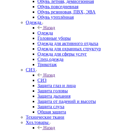
Обувь летняя, демисезонная
Обувь повседневная
Обувь резиновая, ПВХ, ЭВА
Обувь утеплённая
Одежда
Назад
Одежда
Головные уборы
Одежда для активного отдыха
Одежда для охранных структур
Одежда для сферы услуг
Спец.одежда
Трикотаж
СИЗ
Назад
СИЗ
Защита глаз и лица
Защита головы
Защита дыхания
Защита от падений и высоты
Защита слуха
Общая защита
Технические ткани
Хоз.товары
Назад