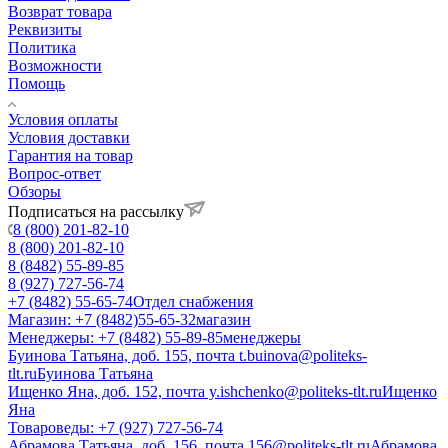
Возврат товара
Реквизиты
Политика
Возможности
Помощь
Условия оплаты
Условия доставки
Гарантия на товар
Вопрос-ответ
Обзоры
Подписаться на рассылку
8 (800) 201-82-10
8 (800) 201-82-10
8 (8482) 55-89-85
8 (927) 727-56-74
+7 (8482) 55-65-74
Отдел снабжения
Магазин: +7 (8482)55-65-32
магазин
Менеджеры: +7 (8482) 55-89-85
менеджеры
Буинова Татьяна, доб. 155, почта t.buinova@politeks-
tlt.ru
Буинова Татьяна
Ищенко Яна, доб. 152, почта y.ishchenko@politeks-tlt.ru
Ищенко
Яна
Товароведы: +7 (927) 727-56-74
Абрамова Татьяна, доб. 156, почта 156@politeks-tlt.ru
Абрамова