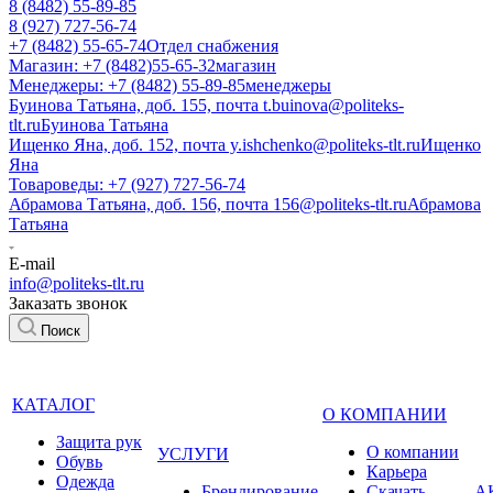
8 (8482) 55-89-85
8 (927) 727-56-74
+7 (8482) 55-65-74
Отдел снабжения
Магазин: +7 (8482)55-65-32
магазин
Менеджеры: +7 (8482) 55-89-85
менеджеры
Буинова Татьяна, доб. 155, почта t.buinova@politeks-
tlt.ru
Буинова Татьяна
Ищенко Яна, доб. 152, почта y.ishchenko@politeks-tlt.ru
Ищенко
Яна
Товароведы: +7 (927) 727-56-74
Абрамова Татьяна, доб. 156, почта 156@politeks-tlt.ru
Абрамова
Татьяна
E-mail
info@politeks-tlt.ru
Заказать звонок
Поиск
КАТАЛОГ
О КОМПАНИИ
Защита рук
О компании
УСЛУГИ
Обувь
Карьера
Одежда
Брендирование
Cкачать
А