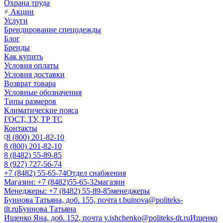
Охрана труда
Акции
Услуги
Брендирование спецодежды
Блог
Бренды
Как купить
Условия оплаты
Условия доставки
Возврат товара
Условные обозначения
Типы размеров
Климатические пояса
ГОСТ, ТУ, ТР ТС
Контакты
8 (800) 201-82-10
8 (800) 201-82-10
8 (8482) 55-89-85
8 (927) 727-56-74
+7 (8482) 55-65-74
Отдел снабжения
Магазин: +7 (8482)55-65-32
магазин
Менеджеры: +7 (8482) 55-89-85
менеджеры
Буинова Татьяна, доб. 155, почта t.buinova@politeks-
tlt.ru
Буинова Татьяна
Ищенко Яна, доб. 152, почта y.ishchenko@politeks-tlt.ru
Ищенко