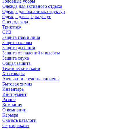
Головные уборы
Одежда для активного отдыха
Одежда для охранных структур
Одежда для сферы услуг
Спец.одежда
Трикотаж
СИЗ
Защита глаз и лица
Защита головы
Защита дыхания
Защита от падений и высоты
Защита слуха
Общая защита
Технические ткани
Хоз.товары
Аптечки и средства гигиены
Бытовая химия
Инвентарь
Инструмент
Разное
Компания
О компании
Карьера
Cкачать каталоги
Сертификаты