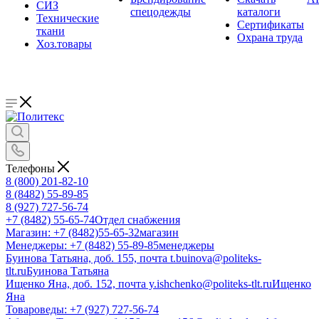
СИЗ
спецодежды
каталоги
Технические
Сертификаты
ткани
Охрана труда
Хоз.товары
Телефоны
8 (800) 201-82-10
8 (8482) 55-89-85
8 (927) 727-56-74
+7 (8482) 55-65-74
Отдел снабжения
Магазин: +7 (8482)55-65-32
магазин
Менеджеры: +7 (8482) 55-89-85
менеджеры
Буинова Татьяна, доб. 155, почта t.buinova@politeks-
tlt.ru
Буинова Татьяна
Ищенко Яна, доб. 152, почта y.ishchenko@politeks-tlt.ru
Ищенко
Яна
Товароведы: +7 (927) 727-56-74