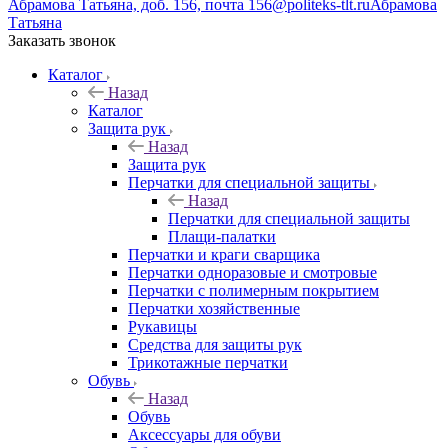
Абрамова Татьяна, доб. 156, почта 156@politeks-tlt.ru
Абрамова
Татьяна
Заказать звонок
Каталог
Назад
Каталог
Защита рук
Назад
Защита рук
Перчатки для специальной защиты
Назад
Перчатки для специальной защиты
Плащи-палатки
Перчатки и краги сварщика
Перчатки одноразовые и смотровые
Перчатки с полимерным покрытием
Перчатки хозяйственные
Рукавицы
Средства для защиты рук
Трикотажные перчатки
Обувь
Назад
Обувь
Аксессуары для обуви