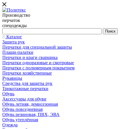
Производство
перчаток
спецодежды
Каталог
Защита рук
Перчатки для специальной защиты
Плащи-палатки
Перчатки и краги сварщика
Перчатки одноразовые и смотровые
Перчатки с полимерным покрытием
Перчатки хозяйственные
Рукавицы
Средства для защиты рук
Трикотажные перчатки
Обувь
Аксессуары для обуви
Обувь летняя, демисезонная
Обувь повседневная
Обувь резиновая, ПВХ, ЭВА
Обувь утеплённая
Одежда