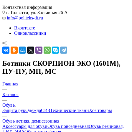
Контактная информация
г. Тольятти, ул. Заставная 26 А
info@politeks-tlt.ru
Вконтакте
Одноклассники
Ботинки СКОРПИОН ЭКО (1601М),
ПУ-ПУ, МП, МС
Главная
—
Каталог
—
Обувь
Защита рук
Одежда
СИЗ
Технические ткани
Хоз.товары
—
Обувь летняя, демисезонная
Аксессуары для обуви
Обувь повседневная
Обувь резиновая,
ПВХ, ЭВА
Обувь утеплённая