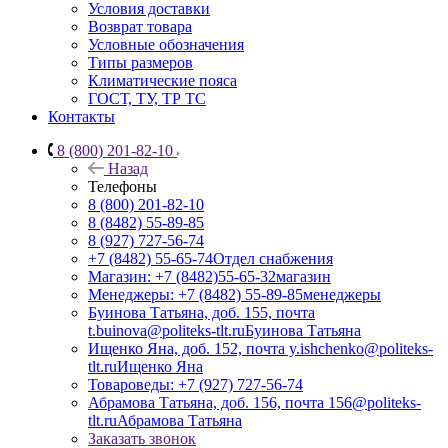
Условия доставки
Возврат товара
Условные обозначения
Типы размеров
Климатические пояса
ГОСТ, ТУ, ТР ТС
Контакты
8 (800) 201-82-10
Назад
Телефоны
8 (800) 201-82-10
8 (8482) 55-89-85
8 (927) 727-56-74
+7 (8482) 55-65-74
Отдел снабжения
Магазин: +7 (8482)55-65-32
магазин
Менеджеры: +7 (8482) 55-89-85
менеджеры
Буинова Татьяна, доб. 155, почта
t.buinova@politeks-tlt.ru
Буинова Татьяна
Ищенко Яна, доб. 152, почта y.ishchenko@politeks-
tlt.ru
Ищенко Яна
Товароведы: +7 (927) 727-56-74
Абрамова Татьяна, доб. 156, почта 156@politeks-
tlt.ru
Абрамова Татьяна
Заказать звонок