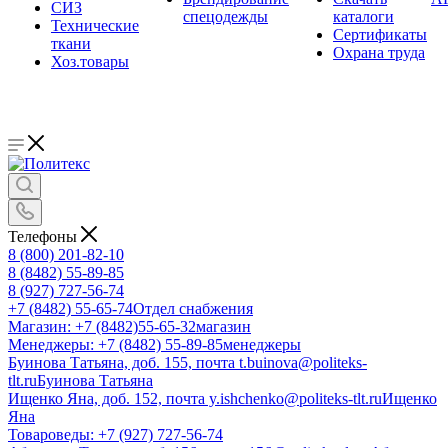
СИЗ
спецодежды
каталоги
Технические
Сертификаты
ткани
Охрана труда
Хоз.товары
Телефоны
8 (800) 201-82-10
8 (8482) 55-89-85
8 (927) 727-56-74
+7 (8482) 55-65-74
Отдел снабжения
Магазин: +7 (8482)55-65-32
магазин
Менеджеры: +7 (8482) 55-89-85
менеджеры
Буинова Татьяна, доб. 155, почта t.buinova@politeks-
tlt.ru
Буинова Татьяна
Ищенко Яна, доб. 152, почта y.ishchenko@politeks-tlt.ru
Ищенко
Яна
Товароведы: +7 (927) 727-56-74