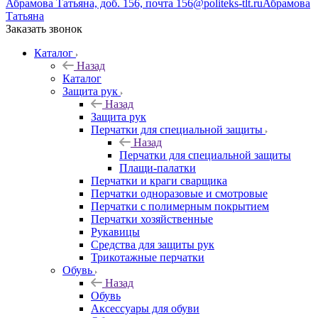
Абрамова Татьяна, доб. 156, почта 156@politeks-tlt.ru
Абрамова
Татьяна
Заказать звонок
Каталог
Назад
Каталог
Защита рук
Назад
Защита рук
Перчатки для специальной защиты
Назад
Перчатки для специальной защиты
Плащи-палатки
Перчатки и краги сварщика
Перчатки одноразовые и смотровые
Перчатки с полимерным покрытием
Перчатки хозяйственные
Рукавицы
Средства для защиты рук
Трикотажные перчатки
Обувь
Назад
Обувь
Аксессуары для обуви