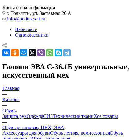
Контактная информация
г. Тольятти, ул. Заставная 26 А
info@politeks-tlt.ru
Вконтакте
Одноклассники
Галоши ЭВА С-36.1Б универсальные,
искусственный мех
Главная
—
Каталог
—
Обувь
Защита рук
Одежда
СИЗ
Технические ткани
Хоз.товары
—
Обувь резиновая, ПВХ, ЭВА
Аксессуары для обуви
Обувь летняя, демисезонная
Обувь
повседневная
Обувь утеплённая