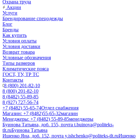
Охрана труда
Акции
Услуги
Брендирование спецодежды
Блог
Бренды
Как купить
Условия оплаты
Условия доставки
Возврат товара
Условные обозначения
Типы размеров
Климатические пояса
ГОСТ, ТУ, ТР ТС
Контакты
8 (800) 201-82-10
8 (800) 201-82-10
8 (8482) 55-89-85
8 (927) 727-56-74
+7 (8482) 55-65-74
Отдел снабжения
Магазин: +7 (8482)55-65-32
магазин
Менеджеры: +7 (8482) 55-89-85
менеджеры
Буинова Татьяна, доб. 155, почта t.buinova@politeks-
tlt.ru
Буинова Татьяна
Ищенко Яна, доб. 152, почта y.ishchenko@politeks-tlt.ru
Ищенко