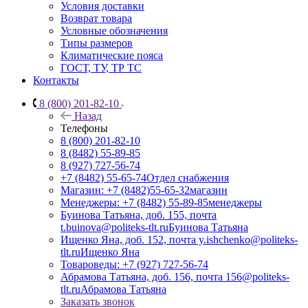
Условия доставки
Возврат товара
Условные обозначения
Типы размеров
Климатические пояса
ГОСТ, ТУ, ТР ТС
Контакты
8 (800) 201-82-10
Назад
Телефоны
8 (800) 201-82-10
8 (8482) 55-89-85
8 (927) 727-56-74
+7 (8482) 55-65-74
Отдел снабжения
Магазин: +7 (8482)55-65-32
магазин
Менеджеры: +7 (8482) 55-89-85
менеджеры
Буинова Татьяна, доб. 155, почта
t.buinova@politeks-tlt.ru
Буинова Татьяна
Ищенко Яна, доб. 152, почта y.ishchenko@politeks-
tlt.ru
Ищенко Яна
Товароведы: +7 (927) 727-56-74
Абрамова Татьяна, доб. 156, почта 156@politeks-
tlt.ru
Абрамова Татьяна
Заказать звонок