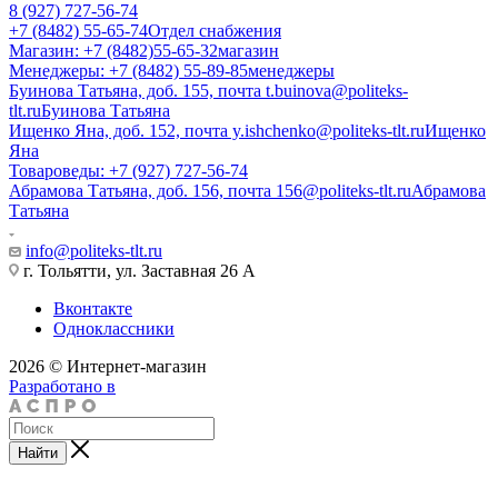
8 (927) 727-56-74
+7 (8482) 55-65-74
Отдел снабжения
Магазин: +7 (8482)55-65-32
магазин
Менеджеры: +7 (8482) 55-89-85
менеджеры
Буинова Татьяна, доб. 155, почта t.buinova@politeks-
tlt.ru
Буинова Татьяна
Ищенко Яна, доб. 152, почта y.ishchenko@politeks-tlt.ru
Ищенко
Яна
Товароведы: +7 (927) 727-56-74
Абрамова Татьяна, доб. 156, почта 156@politeks-tlt.ru
Абрамова
Татьяна
info@politeks-tlt.ru
г. Тольятти, ул. Заставная 26 А
Вконтакте
Одноклассники
2026 © Интернет-магазин
Разработано в
Найти