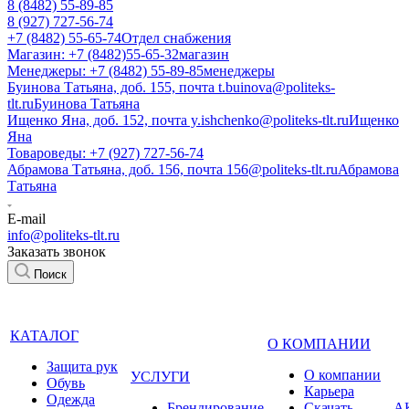
8 (8482) 55-89-85
8 (927) 727-56-74
+7 (8482) 55-65-74
Отдел снабжения
Магазин: +7 (8482)55-65-32
магазин
Менеджеры: +7 (8482) 55-89-85
менеджеры
Буинова Татьяна, доб. 155, почта t.buinova@politeks-
tlt.ru
Буинова Татьяна
Ищенко Яна, доб. 152, почта y.ishchenko@politeks-tlt.ru
Ищенко
Яна
Товароведы: +7 (927) 727-56-74
Абрамова Татьяна, доб. 156, почта 156@politeks-tlt.ru
Абрамова
Татьяна
E-mail
info@politeks-tlt.ru
Заказать звонок
Поиск
КАТАЛОГ
О КОМПАНИИ
Защита рук
О компании
УСЛУГИ
Обувь
Карьера
Одежда
Брендирование
Cкачать
А