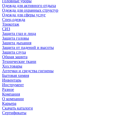
Головные уборы
Одежда для активного отдыха
Одежда для охранных структур
Одежда для сферы услуг
Спец.одежда
Трикотаж
СИЗ
Защита глаз и лица
Защита головы
Защита дыхания
Защита от падений и высоты
Защита слуха
Общая защита
Технические ткани
Хоз.товары
Аптечки и средства гигиены
Бытовая химия
Инвентарь
Инструмент
Разное
Компания
О компании
Карьера
Cкачать каталоги
Сертификаты