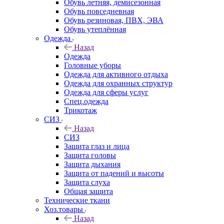
Обувь летняя, демисезонная
Обувь повседневная
Обувь резиновая, ПВХ, ЭВА
Обувь утеплённая
Одежда
Назад
Одежда
Головные уборы
Одежда для активного отдыха
Одежда для охранных структур
Одежда для сферы услуг
Спец.одежда
Трикотаж
СИЗ
Назад
СИЗ
Защита глаз и лица
Защита головы
Защита дыхания
Защита от падений и высоты
Защита слуха
Общая защита
Технические ткани
Хоз.товары
Назад