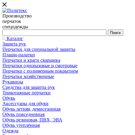
Производство
перчаток
спецодежды
Каталог
Защита рук
Перчатки для специальной защиты
Плащи-палатки
Перчатки и краги сварщика
Перчатки одноразовые и смотровые
Перчатки с полимерным покрытием
Перчатки хозяйственные
Рукавицы
Средства для защиты рук
Трикотажные перчатки
Обувь
Аксессуары для обуви
Обувь летняя, демисезонная
Обувь повседневная
Обувь резиновая, ПВХ, ЭВА
Обувь утеплённая
Одежда