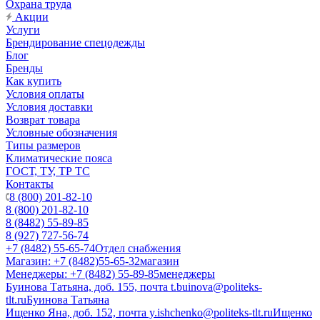
Охрана труда
Акции
Услуги
Брендирование спецодежды
Блог
Бренды
Как купить
Условия оплаты
Условия доставки
Возврат товара
Условные обозначения
Типы размеров
Климатические пояса
ГОСТ, ТУ, ТР ТС
Контакты
8 (800) 201-82-10
8 (800) 201-82-10
8 (8482) 55-89-85
8 (927) 727-56-74
+7 (8482) 55-65-74
Отдел снабжения
Магазин: +7 (8482)55-65-32
магазин
Менеджеры: +7 (8482) 55-89-85
менеджеры
Буинова Татьяна, доб. 155, почта t.buinova@politeks-
tlt.ru
Буинова Татьяна
Ищенко Яна, доб. 152, почта y.ishchenko@politeks-tlt.ru
Ищенко