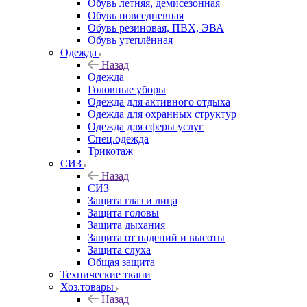
Обувь летняя, демисезонная
Обувь повседневная
Обувь резиновая, ПВХ, ЭВА
Обувь утеплённая
Одежда
Назад
Одежда
Головные уборы
Одежда для активного отдыха
Одежда для охранных структур
Одежда для сферы услуг
Спец.одежда
Трикотаж
СИЗ
Назад
СИЗ
Защита глаз и лица
Защита головы
Защита дыхания
Защита от падений и высоты
Защита слуха
Общая защита
Технические ткани
Хоз.товары
Назад