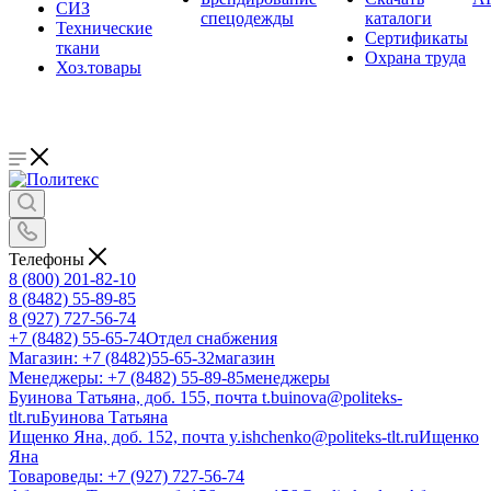
СИЗ
спецодежды
каталоги
Технические
Сертификаты
ткани
Охрана труда
Хоз.товары
Телефоны
8 (800) 201-82-10
8 (8482) 55-89-85
8 (927) 727-56-74
+7 (8482) 55-65-74
Отдел снабжения
Магазин: +7 (8482)55-65-32
магазин
Менеджеры: +7 (8482) 55-89-85
менеджеры
Буинова Татьяна, доб. 155, почта t.buinova@politeks-
tlt.ru
Буинова Татьяна
Ищенко Яна, доб. 152, почта y.ishchenko@politeks-tlt.ru
Ищенко
Яна
Товароведы: +7 (927) 727-56-74