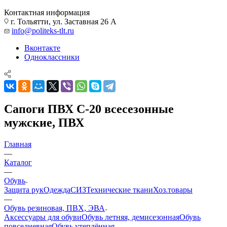
Контактная информация
г. Тольятти, ул. Заставная 26 А
info@politeks-tlt.ru
Вконтакте
Одноклассники
Сапоги ПВХ С-20 всесезонные
мужские, ПВХ
Главная
—
Каталог
—
Обувь
Защита рук
Одежда
СИЗ
Технические ткани
Хоз.товары
—
Обувь резиновая, ПВХ, ЭВА
Аксессуары для обуви
Обувь летняя, демисезонная
Обувь
повседневная
Обувь утеплённая