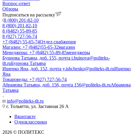
Вопрос-ответ
Обзоры
Подписаться на рассылку
8 (800) 201-82-10
8 (800) 201-82-10
8 (8482) 55-89-85
8 (927) 727-56-74
+7 (8482) 55-65-74
Отдел снабжения
Магазин: +7 (8482)55-65-32
магазин
Менеджеры: +7 (8482) 55-89-85
менеджеры
Буинова Татьяна, доб. 155, почта t.buinova@politeks-
tlt.ru
Буинова Татьяна
Ищенко Яна, доб. 152, почта y.ishchenko@politeks-tlt.ru
Ищенко
Яна
Товароведы: +7 (927) 727-56-74
Абрамова Татьяна, доб. 156, почта 156@politeks-tlt.ru
Абрамова
Татьяна
info@politeks-tlt.ru
г. Тольятти, ул. Заставная 26 А
Вконтакте
Одноклассники
2026 © ПОЛИТЕКС