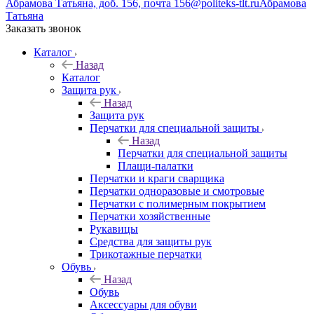
Абрамова Татьяна, доб. 156, почта 156@politeks-tlt.ru
Абрамова
Татьяна
Заказать звонок
Каталог
Назад
Каталог
Защита рук
Назад
Защита рук
Перчатки для специальной защиты
Назад
Перчатки для специальной защиты
Плащи-палатки
Перчатки и краги сварщика
Перчатки одноразовые и смотровые
Перчатки с полимерным покрытием
Перчатки хозяйственные
Рукавицы
Средства для защиты рук
Трикотажные перчатки
Обувь
Назад
Обувь
Аксессуары для обуви