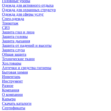
Головные уборы
Одежда для активного отдыха
Одежда для охранных структур
Одежда для сферы услуг
Спец.одежда
Трикотаж
СИЗ
Защита глаз и лица
Защита головы
Защита дыхания
Защита от падений и высоты
Защита слуха
Общая защита
Технические ткани
Хоз.товары
Аптечки и средства гигиены
Бытовая химия
Инвентарь
Инструмент
Разное
Компания
О компании
Карьера
Cкачать каталоги
Сертификаты