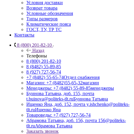
Условия доставки
Возврат товара
Условные обозначения
Типы размеров
Климатические пояса
ГОСТ, ТУ, ТР ТС
Контакты
8 (800) 201-82-10
Назад
Телефоны
8 (800) 201-82-10
8 (8482) 55-89-85
8 (927) 727-56-74
+7 (8482) 55-65-74
Отдел снабжения
Магазин: +7 (8482)55-65-32
магазин
Менеджеры: +7 (8482) 55-89-85
менеджеры
Буинова Татьяна, доб. 155, почта
t.buinova@politeks-tlt.ru
Буинова Татьяна
Ищенко Яна, доб. 152, почта y.ishchenko@politeks-
tlt.ru
Ищенко Яна
Товароведы: +7 (927) 727-56-74
Абрамова Татьяна, доб. 156, почта 156@politeks-
tlt.ru
Абрамова Татьяна
Заказать звонок