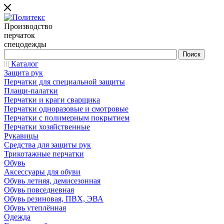
Производство
перчаток
спецодежды
Каталог
Защита рук
Перчатки для специальной защиты
Плащи-палатки
Перчатки и краги сварщика
Перчатки одноразовые и смотровые
Перчатки с полимерным покрытием
Перчатки хозяйственные
Рукавицы
Средства для защиты рук
Трикотажные перчатки
Обувь
Аксессуары для обуви
Обувь летняя, демисезонная
Обувь повседневная
Обувь резиновая, ПВХ, ЭВА
Обувь утеплённая
Одежда