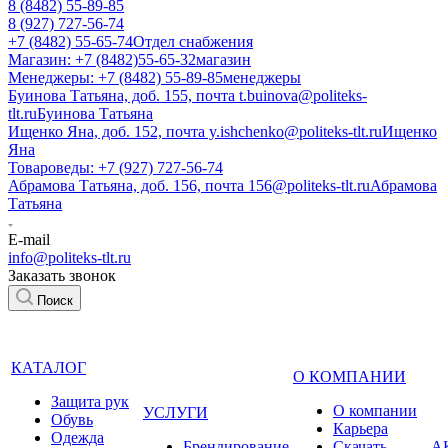
8 (8482) 55-89-85
8 (927) 727-56-74
+7 (8482) 55-65-74
Отдел снабжения
Магазин: +7 (8482)55-65-32
магазин
Менеджеры: +7 (8482) 55-89-85
менеджеры
Буинова Татьяна, доб. 155, почта t.buinova@politeks-
tlt.ru
Буинова Татьяна
Ищенко Яна, доб. 152, почта y.ishchenko@politeks-tlt.ru
Ищенко
Яна
Товароведы: +7 (927) 727-56-74
Абрамова Татьяна, доб. 156, почта 156@politeks-tlt.ru
Абрамова
Татьяна
E-mail
info@politeks-tlt.ru
Заказать звонок
Поиск
КАТАЛОГ
О КОМПАНИИ
Защита рук
О компании
УСЛУГИ
Обувь
Карьера
Одежда
Брендирование
Cкачать
А