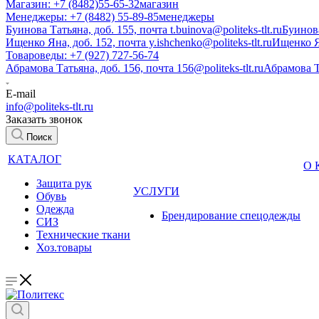
Магазин: +7 (8482)55-65-32
магазин
Менеджеры: +7 (8482) 55-89-85
менеджеры
Буинова Татьяна, доб. 155, почта t.buinova@politeks-tlt.ru
Буинов
Ищенко Яна, доб. 152, почта y.ishchenko@politeks-tlt.ru
Ищенко 
Товароведы: +7 (927) 727-56-74
Абрамова Татьяна, доб. 156, почта 156@politeks-tlt.ru
Абрамова 
E-mail
info@politeks-tlt.ru
Заказать звонок
Поиск
КАТАЛОГ
О
Защита рук
УСЛУГИ
Обувь
Одежда
Брендирование спецодежды
СИЗ
Технические ткани
Хоз.товары