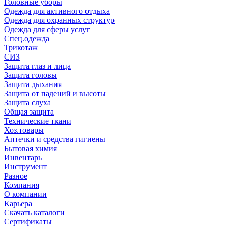
Головные уборы
Одежда для активного отдыха
Одежда для охранных структур
Одежда для сферы услуг
Спец.одежда
Трикотаж
СИЗ
Защита глаз и лица
Защита головы
Защита дыхания
Защита от падений и высоты
Защита слуха
Общая защита
Технические ткани
Хоз.товары
Аптечки и средства гигиены
Бытовая химия
Инвентарь
Инструмент
Разное
Компания
О компании
Карьера
Cкачать каталоги
Сертификаты