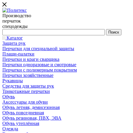
Производство
перчаток
спецодежды
Каталог
Защита рук
Перчатки для специальной защиты
Плащи-палатки
Перчатки и краги сварщика
Перчатки одноразовые и смотровые
Перчатки с полимерным покрытием
Перчатки хозяйственные
Рукавицы
Средства для защиты рук
Трикотажные перчатки
Обувь
Аксессуары для обуви
Обувь летняя, демисезонная
Обувь повседневная
Обувь резиновая, ПВХ, ЭВА
Обувь утеплённая
Одежда