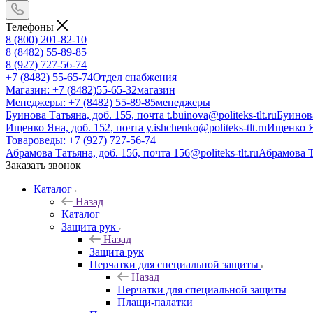
Телефоны
8 (800) 201-82-10
8 (8482) 55-89-85
8 (927) 727-56-74
+7 (8482) 55-65-74
Отдел снабжения
Магазин: +7 (8482)55-65-32
магазин
Менеджеры: +7 (8482) 55-89-85
менеджеры
Буинова Татьяна, доб. 155, почта t.buinova@politeks-tlt.ru
Буинов
Ищенко Яна, доб. 152, почта y.ishchenko@politeks-tlt.ru
Ищенко 
Товароведы: +7 (927) 727-56-74
Абрамова Татьяна, доб. 156, почта 156@politeks-tlt.ru
Абрамова 
Заказать звонок
Каталог
Назад
Каталог
Защита рук
Назад
Защита рук
Перчатки для специальной защиты
Назад
Перчатки для специальной защиты
Плащи-палатки