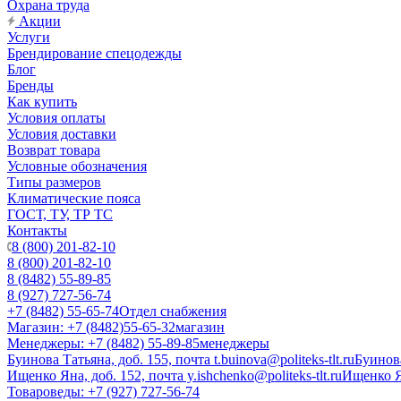
Охрана труда
Акции
Услуги
Брендирование спецодежды
Блог
Бренды
Как купить
Условия оплаты
Условия доставки
Возврат товара
Условные обозначения
Типы размеров
Климатические пояса
ГОСТ, ТУ, ТР ТС
Контакты
8 (800) 201-82-10
8 (800) 201-82-10
8 (8482) 55-89-85
8 (927) 727-56-74
+7 (8482) 55-65-74
Отдел снабжения
Магазин: +7 (8482)55-65-32
магазин
Менеджеры: +7 (8482) 55-89-85
менеджеры
Буинова Татьяна, доб. 155, почта t.buinova@politeks-tlt.ru
Буинов
Ищенко Яна, доб. 152, почта y.ishchenko@politeks-tlt.ru
Ищенко 
Товароведы: +7 (927) 727-56-74