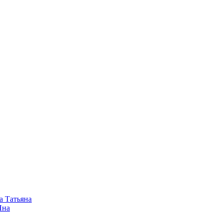
а Татьяна
Яна