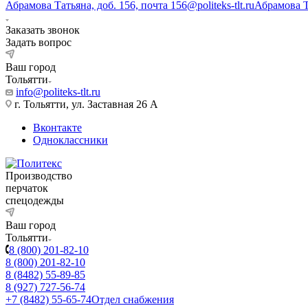
Абрамова Татьяна, доб. 156, почта 156@politeks-tlt.ru
Абрамова 
Заказать звонок
Задать вопрос
Ваш город
Тольятти
info@politeks-tlt.ru
г. Тольятти, ул. Заставная 26 А
Вконтакте
Одноклассники
Производство
перчаток
спецодежды
Ваш город
Тольятти
8 (800) 201-82-10
8 (800) 201-82-10
8 (8482) 55-89-85
8 (927) 727-56-74
+7 (8482) 55-65-74
Отдел снабжения