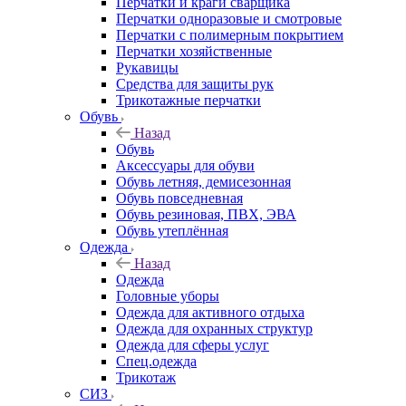
Перчатки и краги сварщика
Перчатки одноразовые и смотровые
Перчатки с полимерным покрытием
Перчатки хозяйственные
Рукавицы
Средства для защиты рук
Трикотажные перчатки
Обувь
Назад
Обувь
Аксессуары для обуви
Обувь летняя, демисезонная
Обувь повседневная
Обувь резиновая, ПВХ, ЭВА
Обувь утеплённая
Одежда
Назад
Одежда
Головные уборы
Одежда для активного отдыха
Одежда для охранных структур
Одежда для сферы услуг
Спец.одежда
Трикотаж
СИЗ