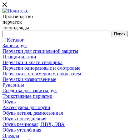
Производство
перчаток
спецодежды
Каталог
Защита рук
Перчатки для специальной защиты
Плащи-палатки
Перчатки и краги сварщика
Перчатки одноразовые и смотровые
Перчатки с полимерным покрытием
Перчатки хозяйственные
Рукавицы
Средства для защиты рук
Трикотажные перчатки
Обувь
Аксессуары для обуви
Обувь летняя, демисезонная
Обувь повседневная
Обувь резиновая, ПВХ, ЭВА
Обувь утеплённая
Одежда