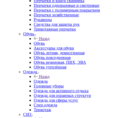
Перчатки и краги сварщика
Перчатки одноразовые и смотровые
Перчатки с полимерным покрытием
Перчатки хозяйственные
Рукавицы
Средства для защиты рук
Трикотажные перчатки
Обувь
Назад
Обувь
Аксессуары для обуви
Обувь летняя, демисезонная
Обувь повседневная
Обувь резиновая, ПВХ, ЭВА
Обувь утеплённая
Одежда
Назад
Одежда
Головные уборы
Одежда для активного отдыха
Одежда для охранных структур
Одежда для сферы услуг
Спец.одежда
Трикотаж
СИЗ