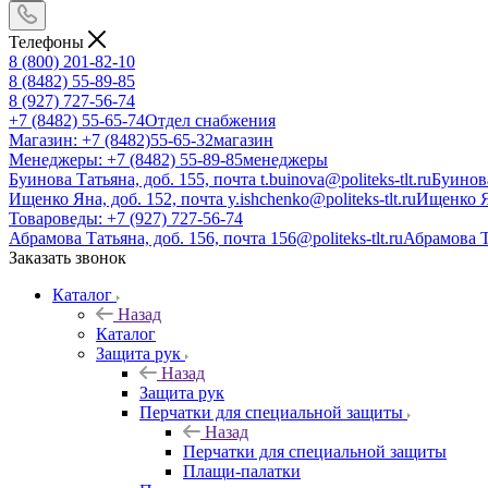
Телефоны
8 (800) 201-82-10
8 (8482) 55-89-85
8 (927) 727-56-74
+7 (8482) 55-65-74
Отдел снабжения
Магазин: +7 (8482)55-65-32
магазин
Менеджеры: +7 (8482) 55-89-85
менеджеры
Буинова Татьяна, доб. 155, почта t.buinova@politeks-tlt.ru
Буинов
Ищенко Яна, доб. 152, почта y.ishchenko@politeks-tlt.ru
Ищенко 
Товароведы: +7 (927) 727-56-74
Абрамова Татьяна, доб. 156, почта 156@politeks-tlt.ru
Абрамова 
Заказать звонок
Каталог
Назад
Каталог
Защита рук
Назад
Защита рук
Перчатки для специальной защиты
Назад
Перчатки для специальной защиты
Плащи-палатки