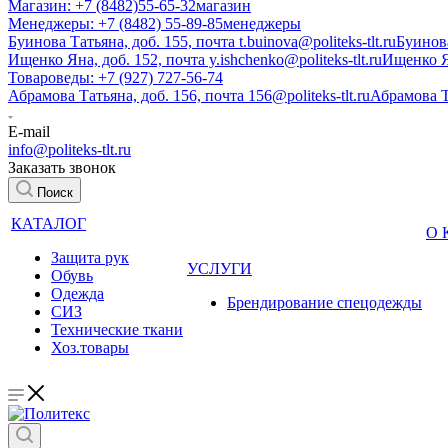
Магазин: +7 (8482)55-65-32
магазин
Менеджеры: +7 (8482) 55-89-85
менеджеры
Буинова Татьяна, доб. 155, почта t.buinova@politeks-tlt.ru
Буинов
Ищенко Яна, доб. 152, почта y.ishchenko@politeks-tlt.ru
Ищенко 
Товароведы: +7 (927) 727-56-74
Абрамова Татьяна, доб. 156, почта 156@politeks-tlt.ru
Абрамова 
E-mail
info@politeks-tlt.ru
Заказать звонок
Поиск
КАТАЛОГ
О
Защита рук
УСЛУГИ
Обувь
Одежда
Брендирование спецодежды
СИЗ
Технические ткани
Хоз.товары