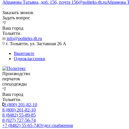
Абрамова Татьяна, доб. 156, почта 156@politeks-tlt.ru
Абрамова 
Заказать звонок
Задать вопрос
Ваш город
Тольятти
info@politeks-tlt.ru
г. Тольятти, ул. Заставная 26 А
Вконтакте
Одноклассники
Производство
перчаток
спецодежды
Ваш город
Тольятти
8 (800) 201-82-10
8 (800) 201-82-10
8 (8482) 55-89-85
8 (927) 727-56-74
+7 (8482) 55-65-74
Отдел снабжения