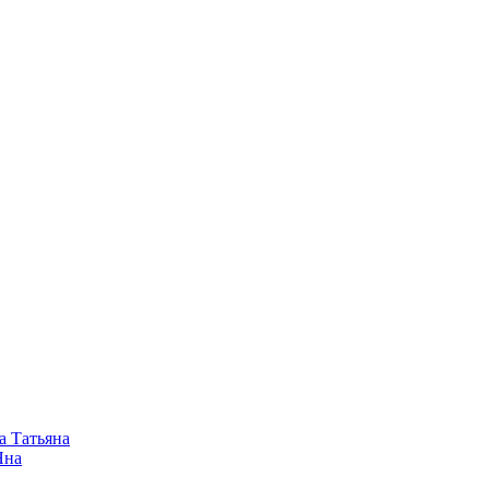
а Татьяна
Яна