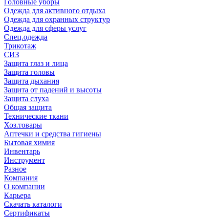
Головные уборы
Одежда для активного отдыха
Одежда для охранных структур
Одежда для сферы услуг
Спец.одежда
Трикотаж
СИЗ
Защита глаз и лица
Защита головы
Защита дыхания
Защита от падений и высоты
Защита слуха
Общая защита
Технические ткани
Хоз.товары
Аптечки и средства гигиены
Бытовая химия
Инвентарь
Инструмент
Разное
Компания
О компании
Карьера
Cкачать каталоги
Сертификаты