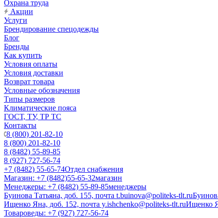
Охрана труда
Акции
Услуги
Брендирование спецодежды
Блог
Бренды
Как купить
Условия оплаты
Условия доставки
Возврат товара
Условные обозначения
Типы размеров
Климатические пояса
ГОСТ, ТУ, ТР ТС
Контакты
8 (800) 201-82-10
8 (800) 201-82-10
8 (8482) 55-89-85
8 (927) 727-56-74
+7 (8482) 55-65-74
Отдел снабжения
Магазин: +7 (8482)55-65-32
магазин
Менеджеры: +7 (8482) 55-89-85
менеджеры
Буинова Татьяна, доб. 155, почта t.buinova@politeks-tlt.ru
Буинов
Ищенко Яна, доб. 152, почта y.ishchenko@politeks-tlt.ru
Ищенко 
Товароведы: +7 (927) 727-56-74