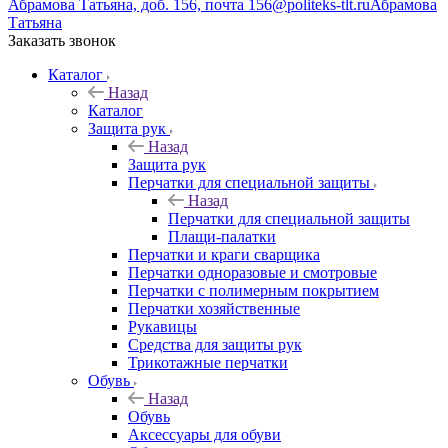
Абрамова Татьяна, доб. 156, почта 156@politeks-tlt.ru
Абрамова
Татьяна
Заказать звонок
Каталог
Назад
Каталог
Защита рук
Назад
Защита рук
Перчатки для специальной защиты
Назад
Перчатки для специальной защиты
Плащи-палатки
Перчатки и краги сварщика
Перчатки одноразовые и смотровые
Перчатки с полимерным покрытием
Перчатки хозяйственные
Рукавицы
Средства для защиты рук
Трикотажные перчатки
Обувь
Назад
Обувь
Аксессуары для обуви