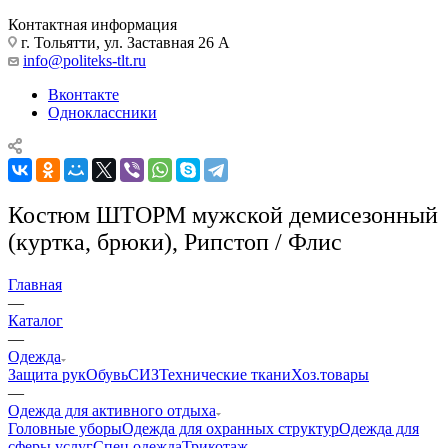
Контактная информация
г. Тольятти, ул. Заставная 26 А
info@politeks-tlt.ru
Вконтакте
Одноклассники
Костюм ШТОРМ мужской демисезонный
(куртка, брюки), Рипстоп / Флис
Главная
—
Каталог
—
Одежда
Защита рук
Обувь
СИЗ
Технические ткани
Хоз.товары
—
Одежда для активного отдыха
Головные уборы
Одежда для охранных структур
Одежда для
сферы услуг
Спец.одежда
Трикотаж