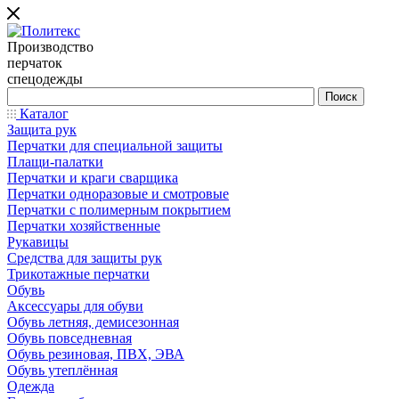
Производство
перчаток
спецодежды
Каталог
Защита рук
Перчатки для специальной защиты
Плащи-палатки
Перчатки и краги сварщика
Перчатки одноразовые и смотровые
Перчатки с полимерным покрытием
Перчатки хозяйственные
Рукавицы
Средства для защиты рук
Трикотажные перчатки
Обувь
Аксессуары для обуви
Обувь летняя, демисезонная
Обувь повседневная
Обувь резиновая, ПВХ, ЭВА
Обувь утеплённая
Одежда