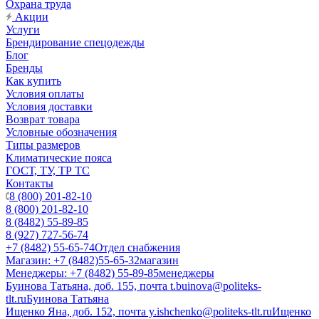
Охрана труда
Акции
Услуги
Брендирование спецодежды
Блог
Бренды
Как купить
Условия оплаты
Условия доставки
Возврат товара
Условные обозначения
Типы размеров
Климатические пояса
ГОСТ, ТУ, ТР ТС
Контакты
8 (800) 201-82-10
8 (800) 201-82-10
8 (8482) 55-89-85
8 (927) 727-56-74
+7 (8482) 55-65-74
Отдел снабжения
Магазин: +7 (8482)55-65-32
магазин
Менеджеры: +7 (8482) 55-89-85
менеджеры
Буинова Татьяна, доб. 155, почта t.buinova@politeks-
tlt.ru
Буинова Татьяна
Ищенко Яна, доб. 152, почта y.ishchenko@politeks-tlt.ru
Ищенко