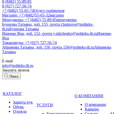
8 (8482) 55-89-85
8 (927) 727-56-74
+7 (8482) 55-65-74
Отдел снабжения
Магазин: +7 (8482)55-65-32
магазин
Менеджеры: +7 (8482) 55-89-85
менеджеры
Буинова Татьяна, доб. 155, почта t.buinova@politeks-
tlt.ru
Буинова Татьяна
Ищенко Яна, доб. 152, почта y.ishchenko@politeks-tlt.ru
Ищенко
Яна
Товароведы: +7 (927) 727-56-74
Абрамова Татьяна, доб. 156, почта 156@politeks-tlt.ru
Абрамова
Татьяна
E-mail
info@politeks-tlt.ru
Заказать звонок
Поиск
КАТАЛОГ
О КОМПАНИИ
Защита рук
О компании
УСЛУГИ
Обувь
Карьера
Одежда
Брендирование
Cкачать
А