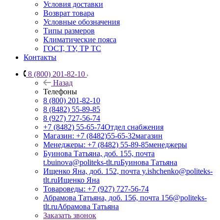
Условия доставки
Возврат товара
Условные обозначения
Типы размеров
Климатические пояса
ГОСТ, ТУ, ТР ТС
Контакты
8 (800) 201-82-10
Назад
Телефоны
8 (800) 201-82-10
8 (8482) 55-89-85
8 (927) 727-56-74
+7 (8482) 55-65-74
Отдел снабжения
Магазин: +7 (8482)55-65-32
магазин
Менеджеры: +7 (8482) 55-89-85
менеджеры
Буинова Татьяна, доб. 155, почта
t.buinova@politeks-tlt.ru
Буинова Татьяна
Ищенко Яна, доб. 152, почта y.ishchenko@politeks-
tlt.ru
Ищенко Яна
Товароведы: +7 (927) 727-56-74
Абрамова Татьяна, доб. 156, почта 156@politeks-
tlt.ru
Абрамова Татьяна
Заказать звонок