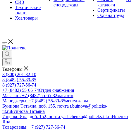
СИЗ
спецодежды
каталоги
Технические
Сертификаты
ткани
Охрана труда
Хоз.товары
Телефоны
8 (800) 201-82-10
8 (8482) 55-89-85
8 (927) 727-56-74
+7 (8482) 55-65-74
Отдел снабжения
Магазин: +7 (8482)55-65-32
магазин
Менеджеры: +7 (8482) 55-89-85
менеджеры
Буинова Татьяна, доб. 155, почта t.buinova@politeks-
tlt.ru
Буинова Татьяна
Ищенко Яна, доб. 152, почта y.ishchenko@politeks-tlt.ru
Ищенко
Яна
Товароведы: +7 (927) 727-56-74