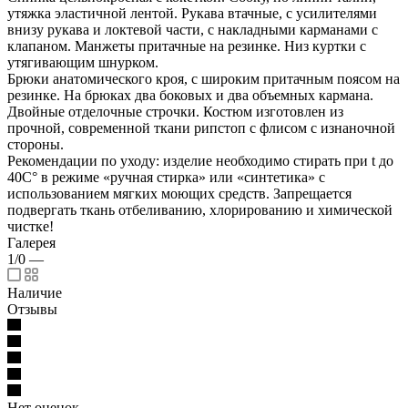
утяжка эластичной лентой. Рукава втачные, с усилителями
внизу рукава и локтевой части, с накладными карманами с
клапаном. Манжеты притачные на резинке. Низ куртки с
утягивающим шнурком.
Брюки анатомического кроя, с широким притачным поясом на
резинке. На брюках два боковых и два объемных кармана.
Двойные отделочные строчки. Костюм изготовлен из
прочной, современной ткани рипстоп с флисом с изнаночной
стороны.
Рекомендации по уходу: изделие необходимо стирать при t до
40С° в режиме «ручная стирка» или «синтетика» с
использованием мягких моющих средств. Запрещается
подвергать ткань отбеливанию, хлорированию и химической
чистке!
Галерея
1/0
—
Наличие
Отзывы
Нет оценок