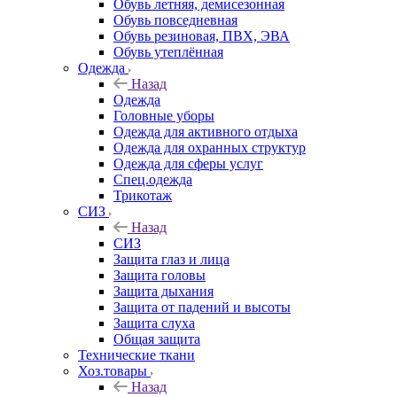
Обувь летняя, демисезонная
Обувь повседневная
Обувь резиновая, ПВХ, ЭВА
Обувь утеплённая
Одежда
Назад
Одежда
Головные уборы
Одежда для активного отдыха
Одежда для охранных структур
Одежда для сферы услуг
Спец.одежда
Трикотаж
СИЗ
Назад
СИЗ
Защита глаз и лица
Защита головы
Защита дыхания
Защита от падений и высоты
Защита слуха
Общая защита
Технические ткани
Хоз.товары
Назад