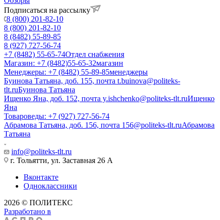
Обзоры
Подписаться на рассылку
8 (800) 201-82-10
8 (800) 201-82-10
8 (8482) 55-89-85
8 (927) 727-56-74
+7 (8482) 55-65-74
Отдел снабжения
Магазин: +7 (8482)55-65-32
магазин
Менеджеры: +7 (8482) 55-89-85
менеджеры
Буинова Татьяна, доб. 155, почта t.buinova@politeks-
tlt.ru
Буинова Татьяна
Ищенко Яна, доб. 152, почта y.ishchenko@politeks-tlt.ru
Ищенко
Яна
Товароведы: +7 (927) 727-56-74
Абрамова Татьяна, доб. 156, почта 156@politeks-tlt.ru
Абрамова
Татьяна
info@politeks-tlt.ru
г. Тольятти, ул. Заставная 26 А
Вконтакте
Одноклассники
2026 © ПОЛИТЕКС
Разработано в