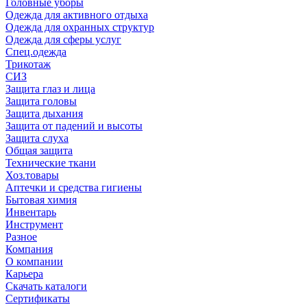
Головные уборы
Одежда для активного отдыха
Одежда для охранных структур
Одежда для сферы услуг
Спец.одежда
Трикотаж
СИЗ
Защита глаз и лица
Защита головы
Защита дыхания
Защита от падений и высоты
Защита слуха
Общая защита
Технические ткани
Хоз.товары
Аптечки и средства гигиены
Бытовая химия
Инвентарь
Инструмент
Разное
Компания
О компании
Карьера
Cкачать каталоги
Сертификаты