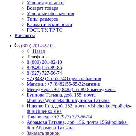
Условия доставки
Возврат товара
Условные обозначения
Типы размеров
Климатические пояса
ГОСТ, ТУ, ТР ТС
Контакты
8 (800) 201-82-10
Назад
Телефоны
8 (800) 201-82-10
8 (8482) 55-89-85
8 (927) 727-56-74
+7 (8482) 55-65-74
Отдел снабжения
Магазин: +7 (8482)55-65-32
магазин
Менеджеры: +7 (8482) 55-89-85
менеджеры
Буинова Татьяна, доб. 155, почта
t.buinova@politeks-tlt.ru
Буинова Татьяна
Ищенко Яна, доб. 152, почта y.ishchenko@politeks-
tlt.ru
Ищенко Яна
Товароведы: +7 (927) 727-56-74
Абрамова Татьяна, доб. 156, почта 156@politeks-
tlt.ru
Абрамова Татьяна
Заказать звонок