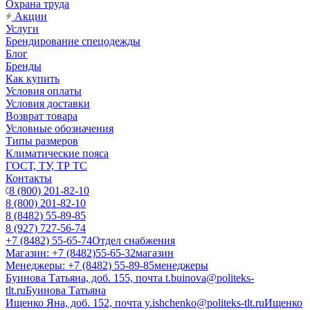
Охрана труда
Акции
Услуги
Брендирование спецодежды
Блог
Бренды
Как купить
Условия оплаты
Условия доставки
Возврат товара
Условные обозначения
Типы размеров
Климатические пояса
ГОСТ, ТУ, ТР ТС
Контакты
8 (800) 201-82-10
8 (800) 201-82-10
8 (8482) 55-89-85
8 (927) 727-56-74
+7 (8482) 55-65-74
Отдел снабжения
Магазин: +7 (8482)55-65-32
магазин
Менеджеры: +7 (8482) 55-89-85
менеджеры
Буинова Татьяна, доб. 155, почта t.buinova@politeks-
tlt.ru
Буинова Татьяна
Ищенко Яна, доб. 152, почта y.ishchenko@politeks-tlt.ru
Ищенко