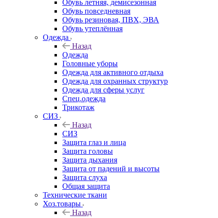
Обувь летняя, демисезонная
Обувь повседневная
Обувь резиновая, ПВХ, ЭВА
Обувь утеплённая
Одежда
Назад
Одежда
Головные уборы
Одежда для активного отдыха
Одежда для охранных структур
Одежда для сферы услуг
Спец.одежда
Трикотаж
СИЗ
Назад
СИЗ
Защита глаз и лица
Защита головы
Защита дыхания
Защита от падений и высоты
Защита слуха
Общая защита
Технические ткани
Хоз.товары
Назад