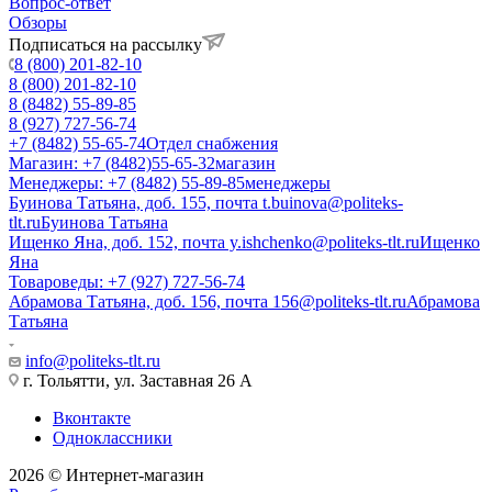
Вопрос-ответ
Обзоры
Подписаться на рассылку
8 (800) 201-82-10
8 (800) 201-82-10
8 (8482) 55-89-85
8 (927) 727-56-74
+7 (8482) 55-65-74
Отдел снабжения
Магазин: +7 (8482)55-65-32
магазин
Менеджеры: +7 (8482) 55-89-85
менеджеры
Буинова Татьяна, доб. 155, почта t.buinova@politeks-
tlt.ru
Буинова Татьяна
Ищенко Яна, доб. 152, почта y.ishchenko@politeks-tlt.ru
Ищенко
Яна
Товароведы: +7 (927) 727-56-74
Абрамова Татьяна, доб. 156, почта 156@politeks-tlt.ru
Абрамова
Татьяна
info@politeks-tlt.ru
г. Тольятти, ул. Заставная 26 А
Вконтакте
Одноклассники
2026 © Интернет-магазин