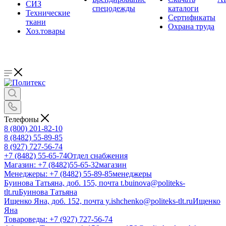
СИЗ
спецодежды
каталоги
Технические
Сертификаты
ткани
Охрана труда
Хоз.товары
Телефоны
8 (800) 201-82-10
8 (8482) 55-89-85
8 (927) 727-56-74
+7 (8482) 55-65-74
Отдел снабжения
Магазин: +7 (8482)55-65-32
магазин
Менеджеры: +7 (8482) 55-89-85
менеджеры
Буинова Татьяна, доб. 155, почта t.buinova@politeks-
tlt.ru
Буинова Татьяна
Ищенко Яна, доб. 152, почта y.ishchenko@politeks-tlt.ru
Ищенко
Яна
Товароведы: +7 (927) 727-56-74