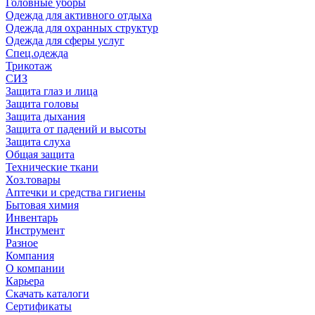
Головные уборы
Одежда для активного отдыха
Одежда для охранных структур
Одежда для сферы услуг
Спец.одежда
Трикотаж
СИЗ
Защита глаз и лица
Защита головы
Защита дыхания
Защита от падений и высоты
Защита слуха
Общая защита
Технические ткани
Хоз.товары
Аптечки и средства гигиены
Бытовая химия
Инвентарь
Инструмент
Разное
Компания
О компании
Карьера
Cкачать каталоги
Сертификаты