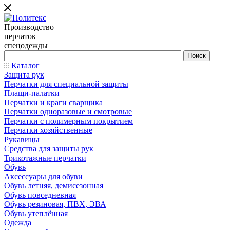
Производство
перчаток
спецодежды
Каталог
Защита рук
Перчатки для специальной защиты
Плащи-палатки
Перчатки и краги сварщика
Перчатки одноразовые и смотровые
Перчатки с полимерным покрытием
Перчатки хозяйственные
Рукавицы
Средства для защиты рук
Трикотажные перчатки
Обувь
Аксессуары для обуви
Обувь летняя, демисезонная
Обувь повседневная
Обувь резиновая, ПВХ, ЭВА
Обувь утеплённая
Одежда