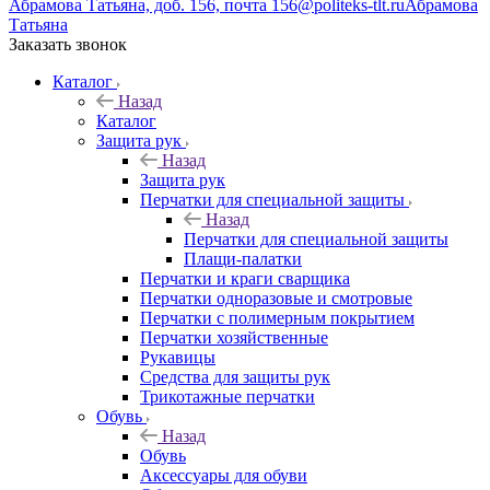
Абрамова Татьяна, доб. 156, почта 156@politeks-tlt.ru
Абрамова
Татьяна
Заказать звонок
Каталог
Назад
Каталог
Защита рук
Назад
Защита рук
Перчатки для специальной защиты
Назад
Перчатки для специальной защиты
Плащи-палатки
Перчатки и краги сварщика
Перчатки одноразовые и смотровые
Перчатки с полимерным покрытием
Перчатки хозяйственные
Рукавицы
Средства для защиты рук
Трикотажные перчатки
Обувь
Назад
Обувь
Аксессуары для обуви