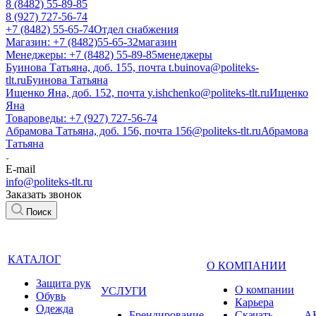
8 (8482) 55-89-85
8 (927) 727-56-74
+7 (8482) 55-65-74
Отдел снабжения
Магазин: +7 (8482)55-65-32
магазин
Менеджеры: +7 (8482) 55-89-85
менеджеры
Буинова Татьяна, доб. 155, почта t.buinova@politeks-
tlt.ru
Буинова Татьяна
Ищенко Яна, доб. 152, почта y.ishchenko@politeks-tlt.ru
Ищенко
Яна
Товароведы: +7 (927) 727-56-74
Абрамова Татьяна, доб. 156, почта 156@politeks-tlt.ru
Абрамова
Татьяна
E-mail
info@politeks-tlt.ru
Заказать звонок
Поиск
КАТАЛОГ
О КОМПАНИИ
Защита рук
О компании
УСЛУГИ
Обувь
Карьера
Одежда
Брендирование
Cкачать
А