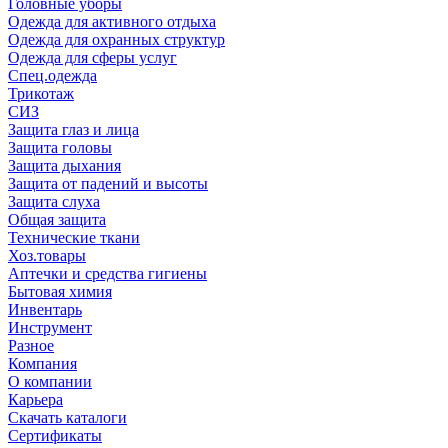
Головные уборы
Одежда для активного отдыха
Одежда для охранных структур
Одежда для сферы услуг
Спец.одежда
Трикотаж
СИЗ
Защита глаз и лица
Защита головы
Защита дыхания
Защита от падений и высоты
Защита слуха
Общая защита
Технические ткани
Хоз.товары
Аптечки и средства гигиены
Бытовая химия
Инвентарь
Инструмент
Разное
Компания
О компании
Карьера
Cкачать каталоги
Сертификаты