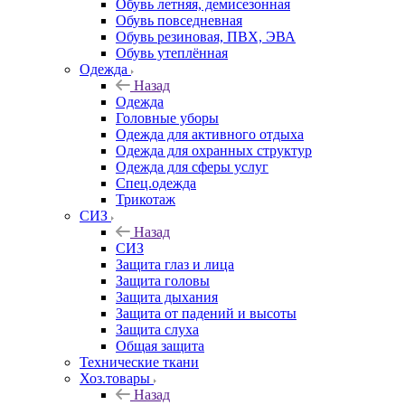
Обувь летняя, демисезонная
Обувь повседневная
Обувь резиновая, ПВХ, ЭВА
Обувь утеплённая
Одежда
Назад
Одежда
Головные уборы
Одежда для активного отдыха
Одежда для охранных структур
Одежда для сферы услуг
Спец.одежда
Трикотаж
СИЗ
Назад
СИЗ
Защита глаз и лица
Защита головы
Защита дыхания
Защита от падений и высоты
Защита слуха
Общая защита
Технические ткани
Хоз.товары
Назад