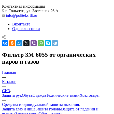
Контактная информация
г. Тольятти, ул. Заставная 26 А
info@politeks-tlt.ru
Вконтакте
Одноклассники
Фильтр 3М 6055 от органических
паров и газов
Главная
—
Каталог
—
СИЗ
Защита рук
Обувь
Одежда
Технические ткани
Хоз.товары
—
Средства индивидуальной защиты дыхания
Защита глаз и лица
Защита головы
Защита от падений и
высоты
Защита слуха
Общая защита