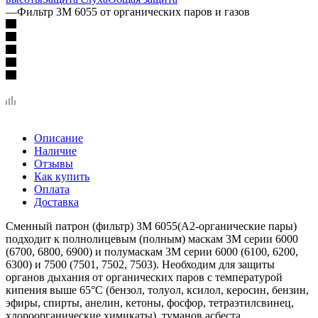
—
Фильтр 3М 6055 от органических паров и газов
Описание
Наличие
Отзывы
Как купить
Оплата
Доставка
Сменный патрон (фильтр) 3М 6055(А2-органические пары)
подходит к полнолицевым (полным) маскам 3М серии 6000
(6700, 6800, 6900) и полумаскам 3М серии 6000 (6100, 6200,
6300) и 7500 (7501, 7502, 7503). Необходим для защиты
органов дыхания от органических паров с температурой
кипения выше 65°С (бензол, толуол, ксилол, керосин, бензин,
эфиры, спирты, анелин, кетоны, фосфор, тетраэтилсвинец,
хлороорганические химикаты), туманов асбеста,