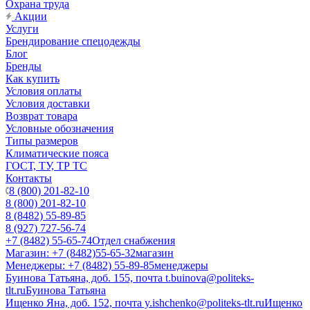
Охрана труда
Акции
Услуги
Брендирование спецодежды
Блог
Бренды
Как купить
Условия оплаты
Условия доставки
Возврат товара
Условные обозначения
Типы размеров
Климатические пояса
ГОСТ, ТУ, ТР ТС
Контакты
8 (800) 201-82-10
8 (800) 201-82-10
8 (8482) 55-89-85
8 (927) 727-56-74
+7 (8482) 55-65-74
Отдел снабжения
Магазин: +7 (8482)55-65-32
магазин
Менеджеры: +7 (8482) 55-89-85
менеджеры
Буинова Татьяна, доб. 155, почта t.buinova@politeks-
tlt.ru
Буинова Татьяна
Ищенко Яна, доб. 152, почта y.ishchenko@politeks-tlt.ru
Ищенко