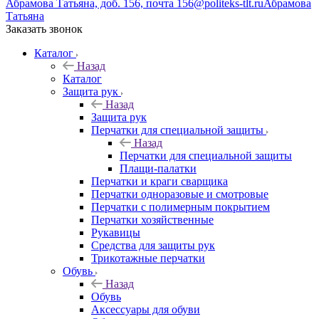
Абрамова Татьяна, доб. 156, почта 156@politeks-tlt.ru
Абрамова
Татьяна
Заказать звонок
Каталог
Назад
Каталог
Защита рук
Назад
Защита рук
Перчатки для специальной защиты
Назад
Перчатки для специальной защиты
Плащи-палатки
Перчатки и краги сварщика
Перчатки одноразовые и смотровые
Перчатки с полимерным покрытием
Перчатки хозяйственные
Рукавицы
Средства для защиты рук
Трикотажные перчатки
Обувь
Назад
Обувь
Аксессуары для обуви