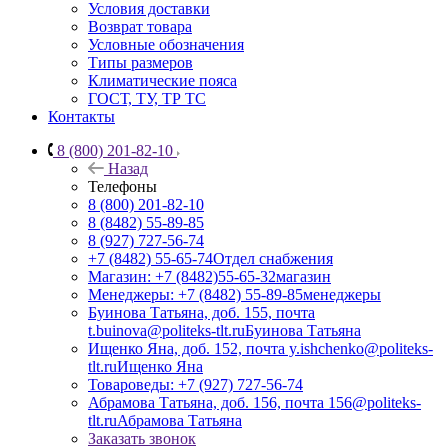
Условия доставки
Возврат товара
Условные обозначения
Типы размеров
Климатические пояса
ГОСТ, ТУ, ТР ТС
Контакты
8 (800) 201-82-10
Назад
Телефоны
8 (800) 201-82-10
8 (8482) 55-89-85
8 (927) 727-56-74
+7 (8482) 55-65-74
Отдел снабжения
Магазин: +7 (8482)55-65-32
магазин
Менеджеры: +7 (8482) 55-89-85
менеджеры
Буинова Татьяна, доб. 155, почта
t.buinova@politeks-tlt.ru
Буинова Татьяна
Ищенко Яна, доб. 152, почта y.ishchenko@politeks-
tlt.ru
Ищенко Яна
Товароведы: +7 (927) 727-56-74
Абрамова Татьяна, доб. 156, почта 156@politeks-
tlt.ru
Абрамова Татьяна
Заказать звонок