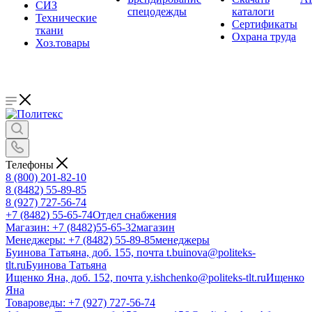
СИЗ
спецодежды
каталоги
Технические
Сертификаты
ткани
Охрана труда
Хоз.товары
Телефоны
8 (800) 201-82-10
8 (8482) 55-89-85
8 (927) 727-56-74
+7 (8482) 55-65-74
Отдел снабжения
Магазин: +7 (8482)55-65-32
магазин
Менеджеры: +7 (8482) 55-89-85
менеджеры
Буинова Татьяна, доб. 155, почта t.buinova@politeks-
tlt.ru
Буинова Татьяна
Ищенко Яна, доб. 152, почта y.ishchenko@politeks-tlt.ru
Ищенко
Яна
Товароведы: +7 (927) 727-56-74