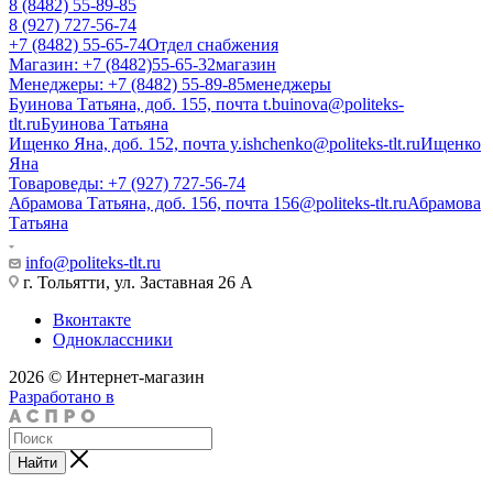
8 (8482) 55-89-85
8 (927) 727-56-74
+7 (8482) 55-65-74
Отдел снабжения
Магазин: +7 (8482)55-65-32
магазин
Менеджеры: +7 (8482) 55-89-85
менеджеры
Буинова Татьяна, доб. 155, почта t.buinova@politeks-
tlt.ru
Буинова Татьяна
Ищенко Яна, доб. 152, почта y.ishchenko@politeks-tlt.ru
Ищенко
Яна
Товароведы: +7 (927) 727-56-74
Абрамова Татьяна, доб. 156, почта 156@politeks-tlt.ru
Абрамова
Татьяна
info@politeks-tlt.ru
г. Тольятти, ул. Заставная 26 А
Вконтакте
Одноклассники
2026 © Интернет-магазин
Разработано в
Найти