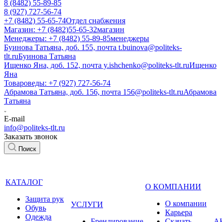
8 (8482) 55-89-85
8 (927) 727-56-74
+7 (8482) 55-65-74
Отдел снабжения
Магазин: +7 (8482)55-65-32
магазин
Менеджеры: +7 (8482) 55-89-85
менеджеры
Буинова Татьяна, доб. 155, почта t.buinova@politeks-
tlt.ru
Буинова Татьяна
Ищенко Яна, доб. 152, почта y.ishchenko@politeks-tlt.ru
Ищенко
Яна
Товароведы: +7 (927) 727-56-74
Абрамова Татьяна, доб. 156, почта 156@politeks-tlt.ru
Абрамова
Татьяна
E-mail
info@politeks-tlt.ru
Заказать звонок
Поиск
КАТАЛОГ
О КОМПАНИИ
Защита рук
О компании
УСЛУГИ
Обувь
Карьера
Одежда
Брендирование
Cкачать
А