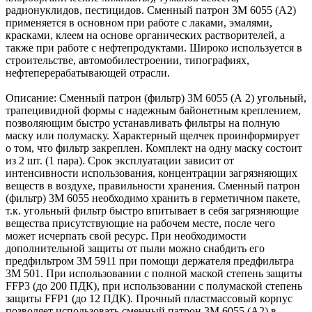
радионуклидов, пестицидов. Сменный патрон 3М 6055 (А2)
применяется в основном при работе с лаками, эмалями,
красками, клеем на основе органических растворителей, а
также при работе с нефтепродуктами. Широко используется в
строительстве, автомобилестроении, типографиях,
нефтеперерабатывающей отрасли.
Описание: Сменный патрон (фильтр) 3M 6055 (А 2) угольный,
трапецивидной формы с надежным байонетным креплением,
позволяющим быстро устанавливать фильтры на полную
маску или полумаску. Характерный щелчек проинформирует
о том, что фильтр закреплен. Комплект на одну маску состоит
из 2 шт. (1 пара). Срок эксплуатации зависит от
интенсивности использования, концентрации загрязняющих
веществ в воздухе, правильности хранения. Сменный патрон
(фильтр) 3M 6055 необходимо хранить в герметичном пакете,
т.к. угольный фильтр быстро впитывает в себя загрязняющие
вещества присутствующие на рабочем месте, после чего
может исчерпать свой ресурс. При необходимости
дополнительной защиты от пыли можно снабдить его
предфильтром 3M 5911 при помощи держателя предфильтра
3M 501. При использовании с полной маской степень защиты
FFP3 (до 200 ПДК), при использовании с полумаской степень
защиты FFP1 (до 12 ПДК). Прочный пластмассовый корпус
позволяет использовать сменный патрон 3M 6055 (А2) в