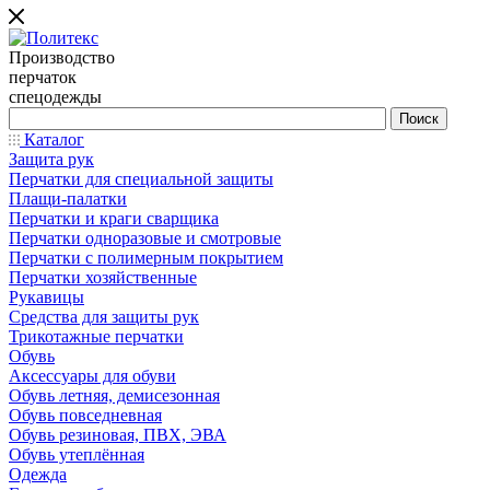
Производство
перчаток
спецодежды
Каталог
Защита рук
Перчатки для специальной защиты
Плащи-палатки
Перчатки и краги сварщика
Перчатки одноразовые и смотровые
Перчатки с полимерным покрытием
Перчатки хозяйственные
Рукавицы
Средства для защиты рук
Трикотажные перчатки
Обувь
Аксессуары для обуви
Обувь летняя, демисезонная
Обувь повседневная
Обувь резиновая, ПВХ, ЭВА
Обувь утеплённая
Одежда