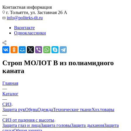
Контактная информация
г. Тольятти, ул. Заставная 26 А
info@politeks-tlt.ru
Вконтакте
Одноклассники
Строп МОЛОТ В из полиамидного
каната
Главная
—
Каталог
—
СИЗ
Защита рук
Обувь
Одежда
Технические ткани
Хоз.товары
—
СИЗ от падения с высоты
Защита глаз и лица
Защита головы
Защита дыхания
Защита
слуха
Общая защита