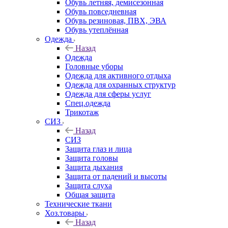
Обувь летняя, демисезонная
Обувь повседневная
Обувь резиновая, ПВХ, ЭВА
Обувь утеплённая
Одежда
Назад
Одежда
Головные уборы
Одежда для активного отдыха
Одежда для охранных структур
Одежда для сферы услуг
Спец.одежда
Трикотаж
СИЗ
Назад
СИЗ
Защита глаз и лица
Защита головы
Защита дыхания
Защита от падений и высоты
Защита слуха
Общая защита
Технические ткани
Хоз.товары
Назад