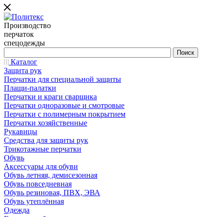
Производство
перчаток
спецодежды
Каталог
Защита рук
Перчатки для специальной защиты
Плащи-палатки
Перчатки и краги сварщика
Перчатки одноразовые и смотровые
Перчатки с полимерным покрытием
Перчатки хозяйственные
Рукавицы
Средства для защиты рук
Трикотажные перчатки
Обувь
Аксессуары для обуви
Обувь летняя, демисезонная
Обувь повседневная
Обувь резиновая, ПВХ, ЭВА
Обувь утеплённая
Одежда