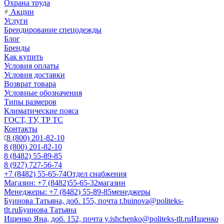
Охрана труда
Акции
Услуги
Брендирование спецодежды
Блог
Бренды
Как купить
Условия оплаты
Условия доставки
Возврат товара
Условные обозначения
Типы размеров
Климатические пояса
ГОСТ, ТУ, ТР ТС
Контакты
8 (800) 201-82-10
8 (800) 201-82-10
8 (8482) 55-89-85
8 (927) 727-56-74
+7 (8482) 55-65-74
Отдел снабжения
Магазин: +7 (8482)55-65-32
магазин
Менеджеры: +7 (8482) 55-89-85
менеджеры
Буинова Татьяна, доб. 155, почта t.buinova@politeks-
tlt.ru
Буинова Татьяна
Ищенко Яна, доб. 152, почта y.ishchenko@politeks-tlt.ru
Ищенко