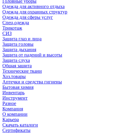
Головные уборы
Одежда для активного отдыха
Одежда для охранных структур
Одежда для сферы услуг
Спец.одежда
Трикотаж
СИЗ
Защита глаз и лица
Защита головы
Защита дыхания
Защита от падений и высоты
Защита слуха
Общая защита
Технические ткани
Хоз.товары
Аптечки и средства гигиены
Бытовая химия
Инвентарь
Инструмент
Разное
Компания
О компании
Карьера
Cкачать каталоги
Сертификаты