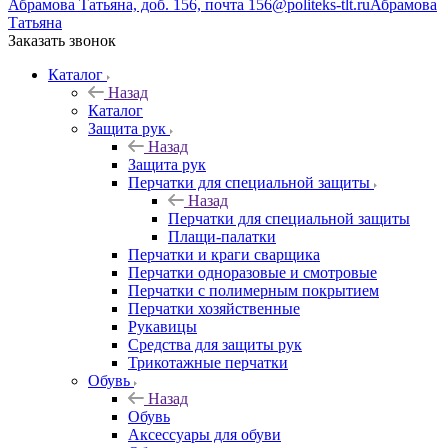
Абрамова Татьяна, доб. 156, почта 156@politeks-tlt.ru
Абрамова
Татьяна
Заказать звонок
Каталог
Назад
Каталог
Защита рук
Назад
Защита рук
Перчатки для специальной защиты
Назад
Перчатки для специальной защиты
Плащи-палатки
Перчатки и краги сварщика
Перчатки одноразовые и смотровые
Перчатки с полимерным покрытием
Перчатки хозяйственные
Рукавицы
Средства для защиты рук
Трикотажные перчатки
Обувь
Назад
Обувь
Аксессуары для обуви