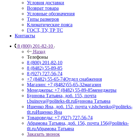
Условия доставки
Возврат товара
Условные обозначения
Типы размеров
Климатические пояса
ГОСТ, ТУ, ТР ТС
Контакты
8 (800) 201-82-10
Назад
Телефоны
8 (800) 201-82-10
8 (8482) 55-89-85
8 (927) 727-56-74
+7 (8482) 55-65-74
Отдел снабжения
Магазин: +7 (8482)55-65-32
магазин
Менеджеры: +7 (8482) 55-89-85
менеджеры
Буинова Татьяна, доб. 155, почта
t.buinova@politeks-tlt.ru
Буинова Татьяна
Ищенко Яна, доб. 152, почта y.ishchenko@politeks-
tlt.ru
Ищенко Яна
Товароведы: +7 (927) 727-56-74
Абрамова Татьяна, доб. 156, почта 156@politeks-
tlt.ru
Абрамова Татьяна
Заказать звонок