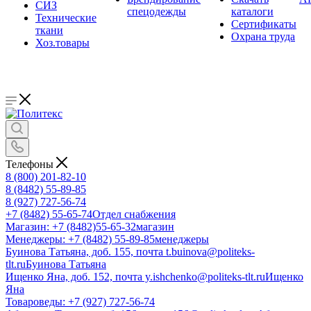
СИЗ
спецодежды
каталоги
Технические
Сертификаты
ткани
Охрана труда
Хоз.товары
Телефоны
8 (800) 201-82-10
8 (8482) 55-89-85
8 (927) 727-56-74
+7 (8482) 55-65-74
Отдел снабжения
Магазин: +7 (8482)55-65-32
магазин
Менеджеры: +7 (8482) 55-89-85
менеджеры
Буинова Татьяна, доб. 155, почта t.buinova@politeks-
tlt.ru
Буинова Татьяна
Ищенко Яна, доб. 152, почта y.ishchenko@politeks-tlt.ru
Ищенко
Яна
Товароведы: +7 (927) 727-56-74