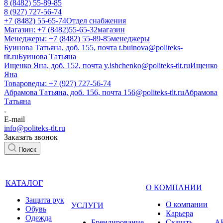
8 (8482) 55-89-85
8 (927) 727-56-74
+7 (8482) 55-65-74
Отдел снабжения
Магазин: +7 (8482)55-65-32
магазин
Менеджеры: +7 (8482) 55-89-85
менеджеры
Буинова Татьяна, доб. 155, почта t.buinova@politeks-
tlt.ru
Буинова Татьяна
Ищенко Яна, доб. 152, почта y.ishchenko@politeks-tlt.ru
Ищенко
Яна
Товароведы: +7 (927) 727-56-74
Абрамова Татьяна, доб. 156, почта 156@politeks-tlt.ru
Абрамова
Татьяна
E-mail
info@politeks-tlt.ru
Заказать звонок
Поиск
КАТАЛОГ
О КОМПАНИИ
Защита рук
О компании
УСЛУГИ
Обувь
Карьера
Одежда
Брендирование
Cкачать
А