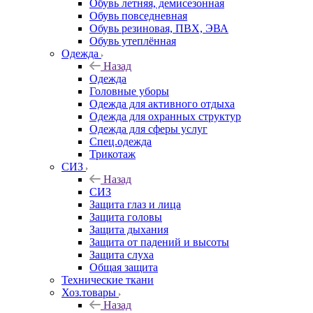
Обувь летняя, демисезонная
Обувь повседневная
Обувь резиновая, ПВХ, ЭВА
Обувь утеплённая
Одежда
Назад
Одежда
Головные уборы
Одежда для активного отдыха
Одежда для охранных структур
Одежда для сферы услуг
Спец.одежда
Трикотаж
СИЗ
Назад
СИЗ
Защита глаз и лица
Защита головы
Защита дыхания
Защита от падений и высоты
Защита слуха
Общая защита
Технические ткани
Хоз.товары
Назад