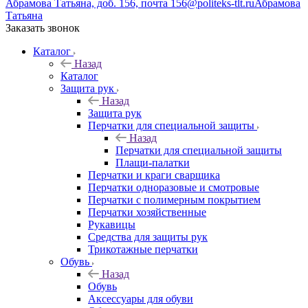
Абрамова Татьяна, доб. 156, почта 156@politeks-tlt.ru
Абрамова
Татьяна
Заказать звонок
Каталог
Назад
Каталог
Защита рук
Назад
Защита рук
Перчатки для специальной защиты
Назад
Перчатки для специальной защиты
Плащи-палатки
Перчатки и краги сварщика
Перчатки одноразовые и смотровые
Перчатки с полимерным покрытием
Перчатки хозяйственные
Рукавицы
Средства для защиты рук
Трикотажные перчатки
Обувь
Назад
Обувь
Аксессуары для обуви