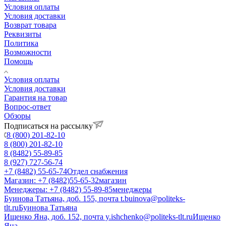
Условия оплаты
Условия доставки
Возврат товара
Реквизиты
Политика
Возможности
Помощь
Условия оплаты
Условия доставки
Гарантия на товар
Вопрос-ответ
Обзоры
Подписаться на рассылку
8 (800) 201-82-10
8 (800) 201-82-10
8 (8482) 55-89-85
8 (927) 727-56-74
+7 (8482) 55-65-74
Отдел снабжения
Магазин: +7 (8482)55-65-32
магазин
Менеджеры: +7 (8482) 55-89-85
менеджеры
Буинова Татьяна, доб. 155, почта t.buinova@politeks-
tlt.ru
Буинова Татьяна
Ищенко Яна, доб. 152, почта y.ishchenko@politeks-tlt.ru
Ищенко
Яна