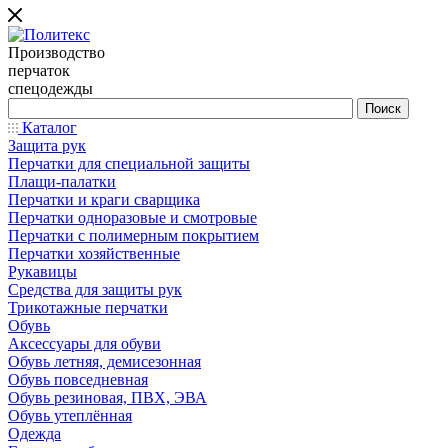
Производство
перчаток
спецодежды
Каталог
Защита рук
Перчатки для специальной защиты
Плащи-палатки
Перчатки и краги сварщика
Перчатки одноразовые и смотровые
Перчатки с полимерным покрытием
Перчатки хозяйственные
Рукавицы
Средства для защиты рук
Трикотажные перчатки
Обувь
Аксессуары для обуви
Обувь летняя, демисезонная
Обувь повседневная
Обувь резиновая, ПВХ, ЭВА
Обувь утеплённая
Одежда