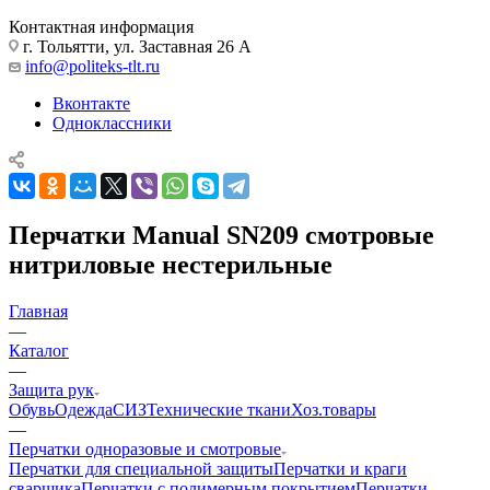
Контактная информация
г. Тольятти, ул. Заставная 26 А
info@politeks-tlt.ru
Вконтакте
Одноклассники
Перчатки Manual SN209 смотровые
нитриловые нестерильные
Главная
—
Каталог
—
Защита рук
Обувь
Одежда
СИЗ
Технические ткани
Хоз.товары
—
Перчатки одноразовые и смотровые
Перчатки для специальной защиты
Перчатки и краги
сварщика
Перчатки с полимерным покрытием
Перчатки