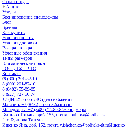
Охрана труда
Акции
Услуги
Брендирование спецодежды
Блог
Бренды
Как купить
Условия оплаты
Условия доставки
Возврат товара
Условные обозначения
Типы размеров
Климатические пояса
ГОСТ, ТУ, ТР ТС
Контакты
8 (800) 201-82-10
8 (800) 201-82-10
8 (8482) 55-89-85
8 (927) 727-56-74
+7 (8482) 55-65-74
Отдел снабжения
Магазин: +7 (8482)55-65-32
магазин
Менеджеры: +7 (8482) 55-89-85
менеджеры
Буинова Татьяна, доб. 155, почта t.buinova@politeks-
tlt.ru
Буинова Татьяна
Ищенко Яна, доб. 152, почта y.ishchenko@politeks-tlt.ru
Ищенко