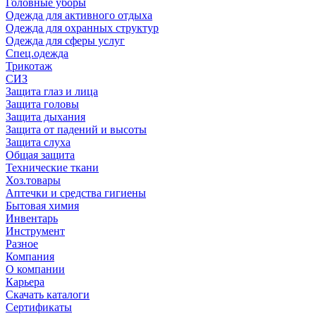
Головные уборы
Одежда для активного отдыха
Одежда для охранных структур
Одежда для сферы услуг
Спец.одежда
Трикотаж
СИЗ
Защита глаз и лица
Защита головы
Защита дыхания
Защита от падений и высоты
Защита слуха
Общая защита
Технические ткани
Хоз.товары
Аптечки и средства гигиены
Бытовая химия
Инвентарь
Инструмент
Разное
Компания
О компании
Карьера
Cкачать каталоги
Сертификаты