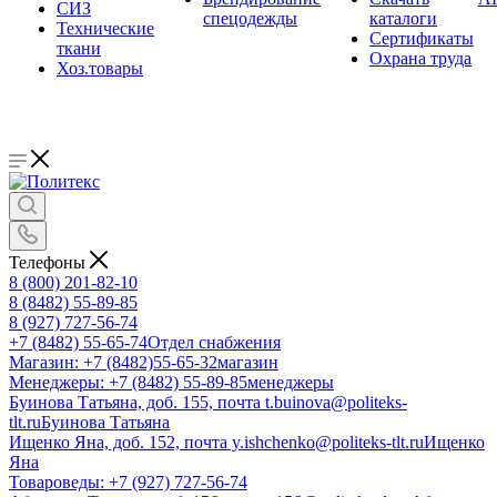
СИЗ
спецодежды
каталоги
Технические
Сертификаты
ткани
Охрана труда
Хоз.товары
Телефоны
8 (800) 201-82-10
8 (8482) 55-89-85
8 (927) 727-56-74
+7 (8482) 55-65-74
Отдел снабжения
Магазин: +7 (8482)55-65-32
магазин
Менеджеры: +7 (8482) 55-89-85
менеджеры
Буинова Татьяна, доб. 155, почта t.buinova@politeks-
tlt.ru
Буинова Татьяна
Ищенко Яна, доб. 152, почта y.ishchenko@politeks-tlt.ru
Ищенко
Яна
Товароведы: +7 (927) 727-56-74