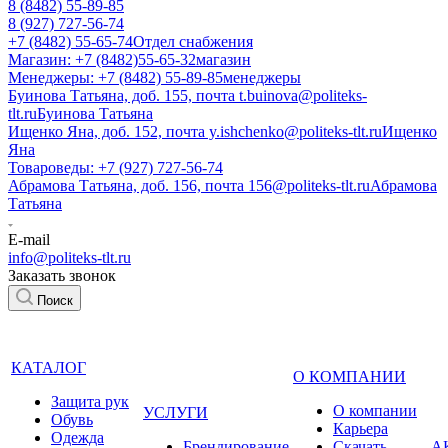
8 (8482) 55-89-85
8 (927) 727-56-74
+7 (8482) 55-65-74
Отдел снабжения
Магазин: +7 (8482)55-65-32
магазин
Менеджеры: +7 (8482) 55-89-85
менеджеры
Буинова Татьяна, доб. 155, почта t.buinova@politeks-
tlt.ru
Буинова Татьяна
Ищенко Яна, доб. 152, почта y.ishchenko@politeks-tlt.ru
Ищенко
Яна
Товароведы: +7 (927) 727-56-74
Абрамова Татьяна, доб. 156, почта 156@politeks-tlt.ru
Абрамова
Татьяна
E-mail
info@politeks-tlt.ru
Заказать звонок
Поиск
КАТАЛОГ
О КОМПАНИИ
Защита рук
О компании
УСЛУГИ
Обувь
Карьера
Одежда
Брендирование
Cкачать
А