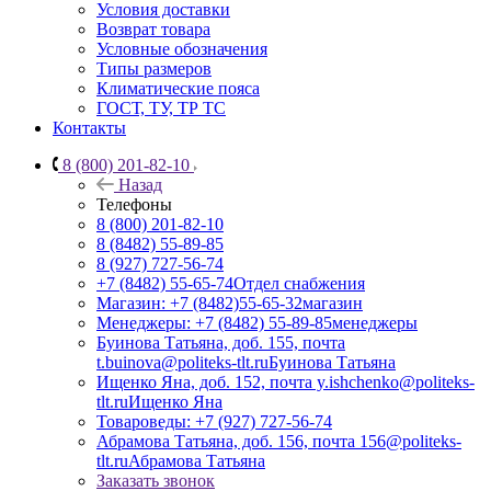
Условия доставки
Возврат товара
Условные обозначения
Типы размеров
Климатические пояса
ГОСТ, ТУ, ТР ТС
Контакты
8 (800) 201-82-10
Назад
Телефоны
8 (800) 201-82-10
8 (8482) 55-89-85
8 (927) 727-56-74
+7 (8482) 55-65-74
Отдел снабжения
Магазин: +7 (8482)55-65-32
магазин
Менеджеры: +7 (8482) 55-89-85
менеджеры
Буинова Татьяна, доб. 155, почта
t.buinova@politeks-tlt.ru
Буинова Татьяна
Ищенко Яна, доб. 152, почта y.ishchenko@politeks-
tlt.ru
Ищенко Яна
Товароведы: +7 (927) 727-56-74
Абрамова Татьяна, доб. 156, почта 156@politeks-
tlt.ru
Абрамова Татьяна
Заказать звонок