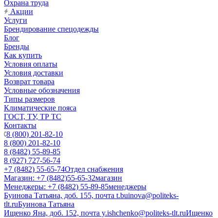
Охрана труда
Акции
Услуги
Брендирование спецодежды
Блог
Бренды
Как купить
Условия оплаты
Условия доставки
Возврат товара
Условные обозначения
Типы размеров
Климатические пояса
ГОСТ, ТУ, ТР ТС
Контакты
8 (800) 201-82-10
8 (800) 201-82-10
8 (8482) 55-89-85
8 (927) 727-56-74
+7 (8482) 55-65-74
Отдел снабжения
Магазин: +7 (8482)55-65-32
магазин
Менеджеры: +7 (8482) 55-89-85
менеджеры
Буинова Татьяна, доб. 155, почта t.buinova@politeks-
tlt.ru
Буинова Татьяна
Ищенко Яна, доб. 152, почта y.ishchenko@politeks-tlt.ru
Ищенко