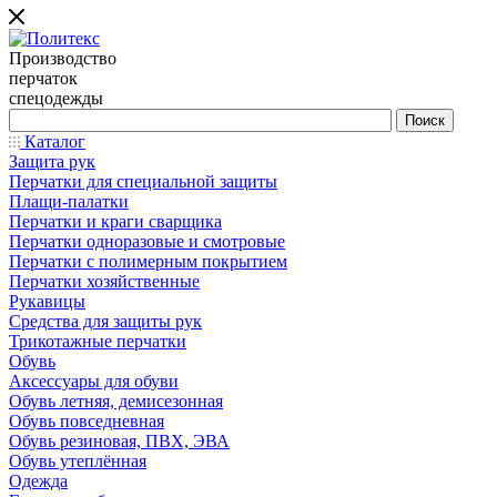
Производство
перчаток
спецодежды
Каталог
Защита рук
Перчатки для специальной защиты
Плащи-палатки
Перчатки и краги сварщика
Перчатки одноразовые и смотровые
Перчатки с полимерным покрытием
Перчатки хозяйственные
Рукавицы
Средства для защиты рук
Трикотажные перчатки
Обувь
Аксессуары для обуви
Обувь летняя, демисезонная
Обувь повседневная
Обувь резиновая, ПВХ, ЭВА
Обувь утеплённая
Одежда