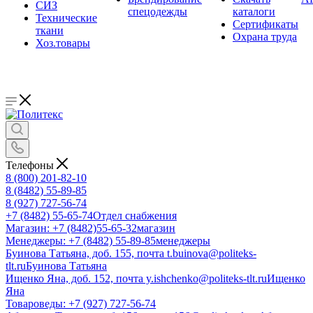
СИЗ
спецодежды
каталоги
Технические
Сертификаты
ткани
Охрана труда
Хоз.товары
Телефоны
8 (800) 201-82-10
8 (8482) 55-89-85
8 (927) 727-56-74
+7 (8482) 55-65-74
Отдел снабжения
Магазин: +7 (8482)55-65-32
магазин
Менеджеры: +7 (8482) 55-89-85
менеджеры
Буинова Татьяна, доб. 155, почта t.buinova@politeks-
tlt.ru
Буинова Татьяна
Ищенко Яна, доб. 152, почта y.ishchenko@politeks-tlt.ru
Ищенко
Яна
Товароведы: +7 (927) 727-56-74