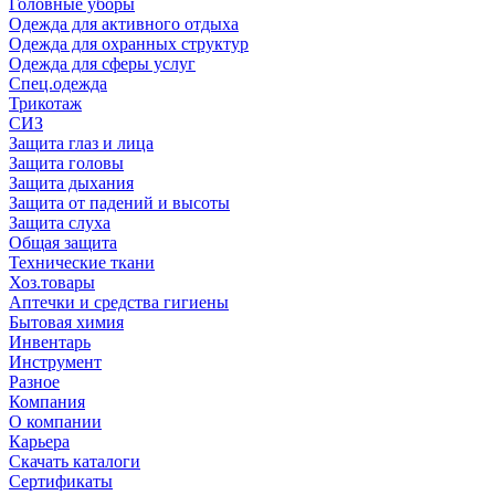
Головные уборы
Одежда для активного отдыха
Одежда для охранных структур
Одежда для сферы услуг
Спец.одежда
Трикотаж
СИЗ
Защита глаз и лица
Защита головы
Защита дыхания
Защита от падений и высоты
Защита слуха
Общая защита
Технические ткани
Хоз.товары
Аптечки и средства гигиены
Бытовая химия
Инвентарь
Инструмент
Разное
Компания
О компании
Карьера
Cкачать каталоги
Сертификаты