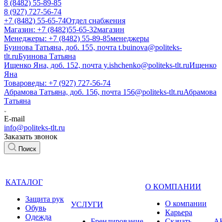
8 (8482) 55-89-85
8 (927) 727-56-74
+7 (8482) 55-65-74
Отдел снабжения
Магазин: +7 (8482)55-65-32
магазин
Менеджеры: +7 (8482) 55-89-85
менеджеры
Буинова Татьяна, доб. 155, почта t.buinova@politeks-
tlt.ru
Буинова Татьяна
Ищенко Яна, доб. 152, почта y.ishchenko@politeks-tlt.ru
Ищенко
Яна
Товароведы: +7 (927) 727-56-74
Абрамова Татьяна, доб. 156, почта 156@politeks-tlt.ru
Абрамова
Татьяна
E-mail
info@politeks-tlt.ru
Заказать звонок
Поиск
КАТАЛОГ
О КОМПАНИИ
Защита рук
О компании
УСЛУГИ
Обувь
Карьера
Одежда
Брендирование
Cкачать
А