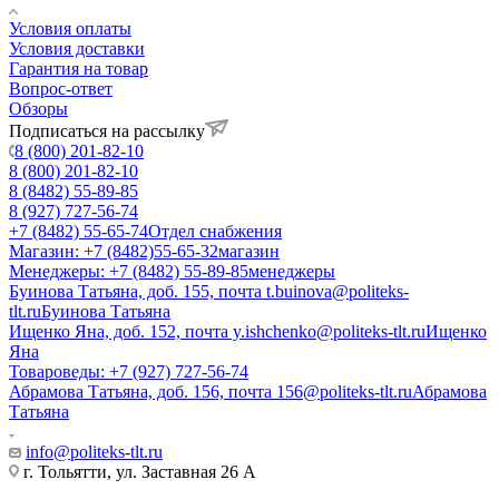
Условия оплаты
Условия доставки
Гарантия на товар
Вопрос-ответ
Обзоры
Подписаться на рассылку
8 (800) 201-82-10
8 (800) 201-82-10
8 (8482) 55-89-85
8 (927) 727-56-74
+7 (8482) 55-65-74
Отдел снабжения
Магазин: +7 (8482)55-65-32
магазин
Менеджеры: +7 (8482) 55-89-85
менеджеры
Буинова Татьяна, доб. 155, почта t.buinova@politeks-
tlt.ru
Буинова Татьяна
Ищенко Яна, доб. 152, почта y.ishchenko@politeks-tlt.ru
Ищенко
Яна
Товароведы: +7 (927) 727-56-74
Абрамова Татьяна, доб. 156, почта 156@politeks-tlt.ru
Абрамова
Татьяна
info@politeks-tlt.ru
г. Тольятти, ул. Заставная 26 А