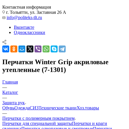
Контактная информация
г. Тольятти, ул. Заставная 26 А
info@politeks-tlt.ru
Вконтакте
Одноклассники
Перчатки Winter Grip акриловые
утепленные (7-1301)
Главная
—
Каталог
—
Защита рук
Обувь
Одежда
СИЗ
Технические ткани
Хоз.товары
—
Перчатки с полимерным покрытием
Перчатки для специальной защиты
Перчатки и краги
сварщика
Перчатки одноразовые и смотровые
Перчатки