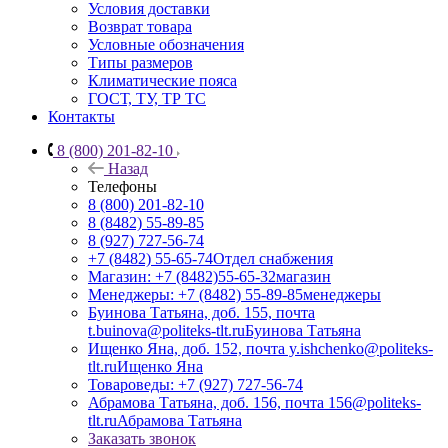
Условия доставки
Возврат товара
Условные обозначения
Типы размеров
Климатические пояса
ГОСТ, ТУ, ТР ТС
Контакты
8 (800) 201-82-10
Назад
Телефоны
8 (800) 201-82-10
8 (8482) 55-89-85
8 (927) 727-56-74
+7 (8482) 55-65-74
Отдел снабжения
Магазин: +7 (8482)55-65-32
магазин
Менеджеры: +7 (8482) 55-89-85
менеджеры
Буинова Татьяна, доб. 155, почта
t.buinova@politeks-tlt.ru
Буинова Татьяна
Ищенко Яна, доб. 152, почта y.ishchenko@politeks-
tlt.ru
Ищенко Яна
Товароведы: +7 (927) 727-56-74
Абрамова Татьяна, доб. 156, почта 156@politeks-
tlt.ru
Абрамова Татьяна
Заказать звонок