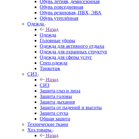
Обувь летняя, демисезонная
Обувь повседневная
Обувь резиновая, ПВХ, ЭВА
Обувь утеплённая
Одежда
Назад
Одежда
Головные уборы
Одежда для активного отдыха
Одежда для охранных структур
Одежда для сферы услуг
Спец.одежда
Трикотаж
СИЗ
Назад
СИЗ
Защита глаз и лица
Защита головы
Защита дыхания
Защита от падений и высоты
Защита слуха
Общая защита
Технические ткани
Хоз.товары
Назад