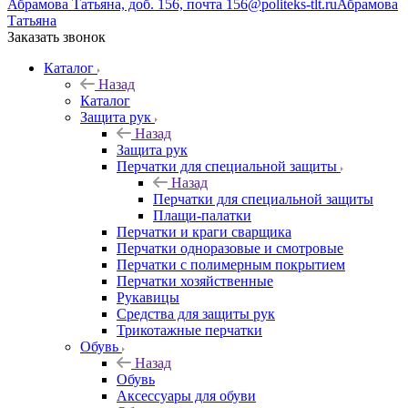
Абрамова Татьяна, доб. 156, почта 156@politeks-tlt.ru
Абрамова
Татьяна
Заказать звонок
Каталог
Назад
Каталог
Защита рук
Назад
Защита рук
Перчатки для специальной защиты
Назад
Перчатки для специальной защиты
Плащи-палатки
Перчатки и краги сварщика
Перчатки одноразовые и смотровые
Перчатки с полимерным покрытием
Перчатки хозяйственные
Рукавицы
Средства для защиты рук
Трикотажные перчатки
Обувь
Назад
Обувь
Аксессуары для обуви