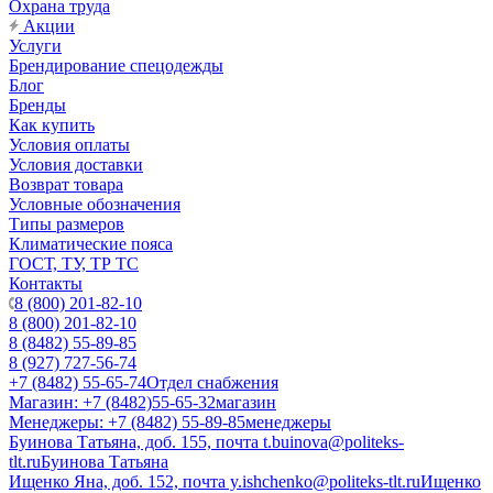
Охрана труда
Акции
Услуги
Брендирование спецодежды
Блог
Бренды
Как купить
Условия оплаты
Условия доставки
Возврат товара
Условные обозначения
Типы размеров
Климатические пояса
ГОСТ, ТУ, ТР ТС
Контакты
8 (800) 201-82-10
8 (800) 201-82-10
8 (8482) 55-89-85
8 (927) 727-56-74
+7 (8482) 55-65-74
Отдел снабжения
Магазин: +7 (8482)55-65-32
магазин
Менеджеры: +7 (8482) 55-89-85
менеджеры
Буинова Татьяна, доб. 155, почта t.buinova@politeks-
tlt.ru
Буинова Татьяна
Ищенко Яна, доб. 152, почта y.ishchenko@politeks-tlt.ru
Ищенко