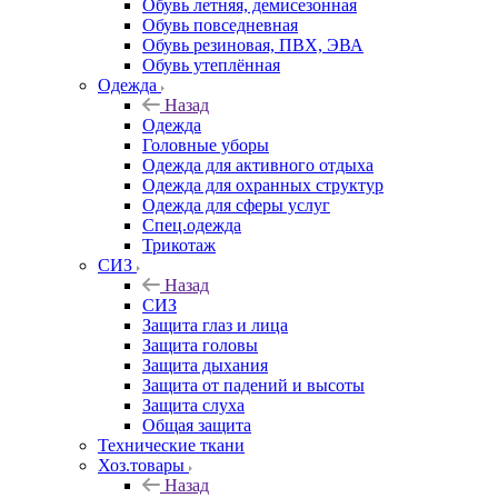
Обувь летняя, демисезонная
Обувь повседневная
Обувь резиновая, ПВХ, ЭВА
Обувь утеплённая
Одежда
Назад
Одежда
Головные уборы
Одежда для активного отдыха
Одежда для охранных структур
Одежда для сферы услуг
Спец.одежда
Трикотаж
СИЗ
Назад
СИЗ
Защита глаз и лица
Защита головы
Защита дыхания
Защита от падений и высоты
Защита слуха
Общая защита
Технические ткани
Хоз.товары
Назад