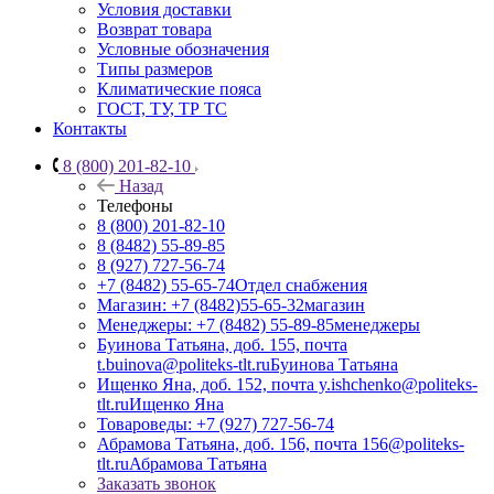
Условия доставки
Возврат товара
Условные обозначения
Типы размеров
Климатические пояса
ГОСТ, ТУ, ТР ТС
Контакты
8 (800) 201-82-10
Назад
Телефоны
8 (800) 201-82-10
8 (8482) 55-89-85
8 (927) 727-56-74
+7 (8482) 55-65-74
Отдел снабжения
Магазин: +7 (8482)55-65-32
магазин
Менеджеры: +7 (8482) 55-89-85
менеджеры
Буинова Татьяна, доб. 155, почта
t.buinova@politeks-tlt.ru
Буинова Татьяна
Ищенко Яна, доб. 152, почта y.ishchenko@politeks-
tlt.ru
Ищенко Яна
Товароведы: +7 (927) 727-56-74
Абрамова Татьяна, доб. 156, почта 156@politeks-
tlt.ru
Абрамова Татьяна
Заказать звонок