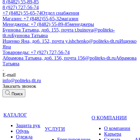
8 (8482) 55-89-85
8 (927) 727-56-74
+7 (8482) 55-65-74
Отдел снабжения
Магазин: +7 (8482)55-65-32
магазин
Менеджеры: +7 (8482) 55-89-85
менеджеры
Буинова Татьяна, доб. 155, почта t.buinova@politeks-
tlt.ru
Буинова Татьяна
Ищенко Яна, доб. 152, почта y.ishchenko@politeks-tlt.ru
Ищенко
Яна
Товароведы: +7 (927) 727-56-74
Абрамова Татьяна, доб. 156, почта 156@politeks-tlt.ru
Абрамова
Татьяна
E-mail
info@politeks-tlt.ru
Заказать звонок
Поиск
КАТАЛОГ
О КОМПАНИИ
Защита рук
О компании
УСЛУГИ
Обувь
Карьера
Одежда
Брендирование
Cкачать
А