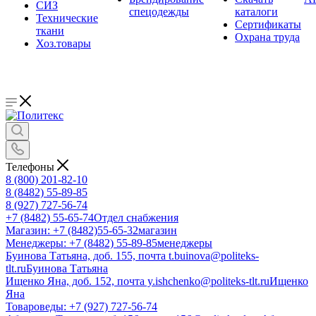
СИЗ
спецодежды
каталоги
Технические
Сертификаты
ткани
Охрана труда
Хоз.товары
Телефоны
8 (800) 201-82-10
8 (8482) 55-89-85
8 (927) 727-56-74
+7 (8482) 55-65-74
Отдел снабжения
Магазин: +7 (8482)55-65-32
магазин
Менеджеры: +7 (8482) 55-89-85
менеджеры
Буинова Татьяна, доб. 155, почта t.buinova@politeks-
tlt.ru
Буинова Татьяна
Ищенко Яна, доб. 152, почта y.ishchenko@politeks-tlt.ru
Ищенко
Яна
Товароведы: +7 (927) 727-56-74