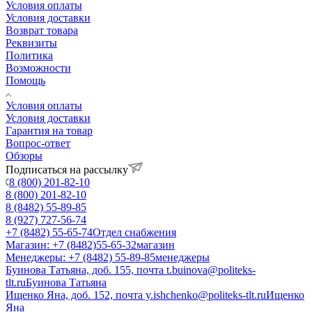
Условия оплаты
Условия доставки
Возврат товара
Реквизиты
Политика
Возможности
Помощь
Условия оплаты
Условия доставки
Гарантия на товар
Вопрос-ответ
Обзоры
Подписаться на рассылку
8 (800) 201-82-10
8 (800) 201-82-10
8 (8482) 55-89-85
8 (927) 727-56-74
+7 (8482) 55-65-74
Отдел снабжения
Магазин: +7 (8482)55-65-32
магазин
Менеджеры: +7 (8482) 55-89-85
менеджеры
Буинова Татьяна, доб. 155, почта t.buinova@politeks-
tlt.ru
Буинова Татьяна
Ищенко Яна, доб. 152, почта y.ishchenko@politeks-tlt.ru
Ищенко
Яна