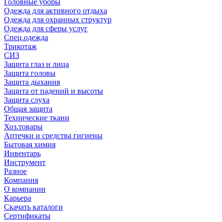
Головные уборы
Одежда для активного отдыха
Одежда для охранных структур
Одежда для сферы услуг
Спец.одежда
Трикотаж
СИЗ
Защита глаз и лица
Защита головы
Защита дыхания
Защита от падений и высоты
Защита слуха
Общая защита
Технические ткани
Хоз.товары
Аптечки и средства гигиены
Бытовая химия
Инвентарь
Инструмент
Разное
Компания
О компании
Карьера
Cкачать каталоги
Сертификаты