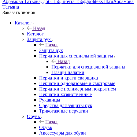
Абрамова Татьяна, доб. 156, почта 156@politeks-tlt.ru
Абрамова
Татьяна
Заказать звонок
Каталог
Назад
Каталог
Защита рук
Назад
Защита рук
Перчатки для специальной защиты
Назад
Перчатки для специальной защиты
Плащи-палатки
Перчатки и краги сварщика
Перчатки одноразовые и смотровые
Перчатки с полимерным покрытием
Перчатки хозяйственные
Рукавицы
Средства для защиты рук
Трикотажные перчатки
Обувь
Назад
Обувь
Аксессуары для обуви