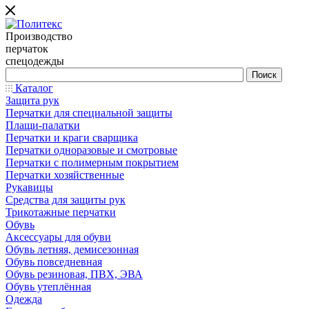
Производство
перчаток
спецодежды
Каталог
Защита рук
Перчатки для специальной защиты
Плащи-палатки
Перчатки и краги сварщика
Перчатки одноразовые и смотровые
Перчатки с полимерным покрытием
Перчатки хозяйственные
Рукавицы
Средства для защиты рук
Трикотажные перчатки
Обувь
Аксессуары для обуви
Обувь летняя, демисезонная
Обувь повседневная
Обувь резиновая, ПВХ, ЭВА
Обувь утеплённая
Одежда