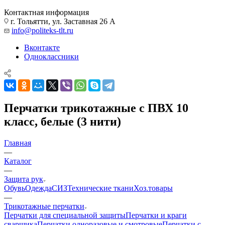
Контактная информация
г. Тольятти, ул. Заставная 26 А
info@politeks-tlt.ru
Вконтакте
Одноклассники
Перчатки трикотажные с ПВХ 10
класс, белые (3 нити)
Главная
—
Каталог
—
Защита рук
Обувь
Одежда
СИЗ
Технические ткани
Хоз.товары
—
Трикотажные перчатки
Перчатки для специальной защиты
Перчатки и краги
сварщика
Перчатки одноразовые и смотровые
Перчатки с