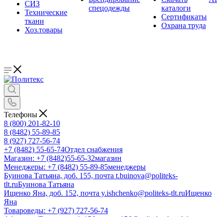
СИЗ
спецодежды
каталоги
Технические
Сертификаты
ткани
Охрана труда
Хоз.товары
Телефоны
8 (800) 201-82-10
8 (8482) 55-89-85
8 (927) 727-56-74
+7 (8482) 55-65-74
Отдел снабжения
Магазин: +7 (8482)55-65-32
магазин
Менеджеры: +7 (8482) 55-89-85
менеджеры
Буинова Татьяна, доб. 155, почта t.buinova@politeks-
tlt.ru
Буинова Татьяна
Ищенко Яна, доб. 152, почта y.ishchenko@politeks-tlt.ru
Ищенко
Яна
Товароведы: +7 (927) 727-56-74