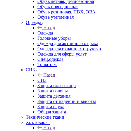
Обувь летняя, демисезонная
Обувь повседневная
Обувь резиновая, ПВХ, ЭВА
Обувь утеплённая
Одежда
Назад
Одежда
Головные уборы
Одежда для активного отдыха
Одежда для охранных структур
Одежда для сферы услуг
Спец.одежда
Трикотаж
СИЗ
Назад
СИЗ
Защита глаз и лица
Защита головы
Защита дыхания
Защита от падений и высоты
Защита слуха
Общая защита
Технические ткани
Хоз.товары
Назад