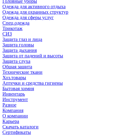
Головные уборы
Одежда для активного отдыха
Одежда для охранных структур
Одежда для сферы услуг
Спец.одежда
Трикотаж
СИЗ
Защита глаз и лица
Защита головы
Защита дыхания
Защита от падений и высоты
Защита слуха
Общая защита
Технические ткани
Хоз.товары
Аптечки и средства гигиены
Бытовая химия
Инвентарь
Инструмент
Разное
Компания
О компании
Карьера
Cкачать каталоги
Сертификаты