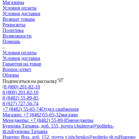
Магазины
Условия оплаты
Условия доставки
Возврат товара
Реквизиты
Политика
Возможности
Помощь
Условия оплаты
Условия доставки
Гарантия на товар
Вопрос-ответ
Обзоры
Подписаться на рассылку
8 (800) 201-82-10
8 (800) 201-82-10
8 (8482) 55-89-85
8 (927) 727-56-74
+7 (8482) 55-65-74
Отдел снабжения
Магазин: +7 (8482)55-65-32
магазин
Менеджеры: +7 (8482) 55-89-85
менеджеры
Буинова Татьяна, доб. 155, почта t.buinova@politeks-
tlt.ru
Буинова Татьяна
Ищенко Яна, доб. 152, почта y.ishchenko@politeks-tlt.ru
Ищенко