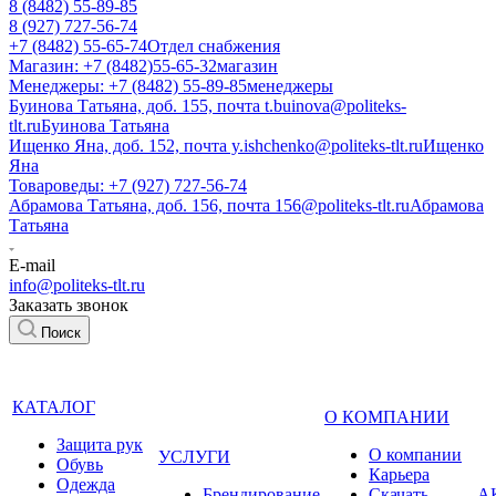
8 (8482) 55-89-85
8 (927) 727-56-74
+7 (8482) 55-65-74
Отдел снабжения
Магазин: +7 (8482)55-65-32
магазин
Менеджеры: +7 (8482) 55-89-85
менеджеры
Буинова Татьяна, доб. 155, почта t.buinova@politeks-
tlt.ru
Буинова Татьяна
Ищенко Яна, доб. 152, почта y.ishchenko@politeks-tlt.ru
Ищенко
Яна
Товароведы: +7 (927) 727-56-74
Абрамова Татьяна, доб. 156, почта 156@politeks-tlt.ru
Абрамова
Татьяна
E-mail
info@politeks-tlt.ru
Заказать звонок
Поиск
КАТАЛОГ
О КОМПАНИИ
Защита рук
О компании
УСЛУГИ
Обувь
Карьера
Одежда
Брендирование
Cкачать
А