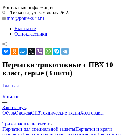
Контактная информация
г. Тольятти, ул. Заставная 26 А
info@politeks-tlt.ru
Вконтакте
Одноклассники
Перчатки трикотажные с ПВХ 10
класс, серые (3 нити)
Главная
—
Каталог
—
Защита рук
Обувь
Одежда
СИЗ
Технические ткани
Хоз.товары
—
Трикотажные перчатки
Перчатки для специальной защиты
Перчатки и краги
сварщика
Перчатки одноразовые и смотровые
Перчатки с