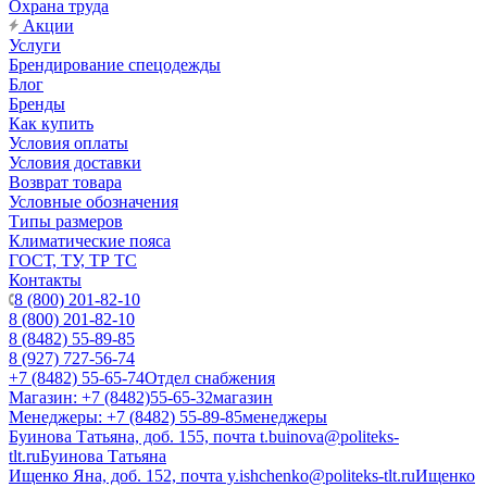
Охрана труда
Акции
Услуги
Брендирование спецодежды
Блог
Бренды
Как купить
Условия оплаты
Условия доставки
Возврат товара
Условные обозначения
Типы размеров
Климатические пояса
ГОСТ, ТУ, ТР ТС
Контакты
8 (800) 201-82-10
8 (800) 201-82-10
8 (8482) 55-89-85
8 (927) 727-56-74
+7 (8482) 55-65-74
Отдел снабжения
Магазин: +7 (8482)55-65-32
магазин
Менеджеры: +7 (8482) 55-89-85
менеджеры
Буинова Татьяна, доб. 155, почта t.buinova@politeks-
tlt.ru
Буинова Татьяна
Ищенко Яна, доб. 152, почта y.ishchenko@politeks-tlt.ru
Ищенко