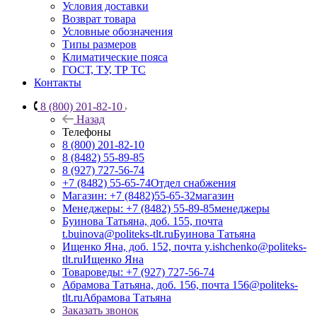
Условия доставки
Возврат товара
Условные обозначения
Типы размеров
Климатические пояса
ГОСТ, ТУ, ТР ТС
Контакты
8 (800) 201-82-10
Назад
Телефоны
8 (800) 201-82-10
8 (8482) 55-89-85
8 (927) 727-56-74
+7 (8482) 55-65-74
Отдел снабжения
Магазин: +7 (8482)55-65-32
магазин
Менеджеры: +7 (8482) 55-89-85
менеджеры
Буинова Татьяна, доб. 155, почта
t.buinova@politeks-tlt.ru
Буинова Татьяна
Ищенко Яна, доб. 152, почта y.ishchenko@politeks-
tlt.ru
Ищенко Яна
Товароведы: +7 (927) 727-56-74
Абрамова Татьяна, доб. 156, почта 156@politeks-
tlt.ru
Абрамова Татьяна
Заказать звонок