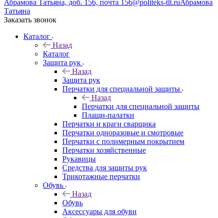
Абрамова Татьяна, доб. 156, почта 156@politeks-tlt.ru
Абрамова
Татьяна
Заказать звонок
Каталог
Назад
Каталог
Защита рук
Назад
Защита рук
Перчатки для специальной защиты
Назад
Перчатки для специальной защиты
Плащи-палатки
Перчатки и краги сварщика
Перчатки одноразовые и смотровые
Перчатки с полимерным покрытием
Перчатки хозяйственные
Рукавицы
Средства для защиты рук
Трикотажные перчатки
Обувь
Назад
Обувь
Аксессуары для обуви