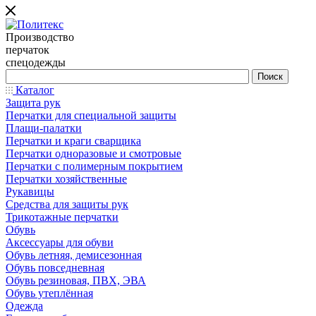
Производство
перчаток
спецодежды
Каталог
Защита рук
Перчатки для специальной защиты
Плащи-палатки
Перчатки и краги сварщика
Перчатки одноразовые и смотровые
Перчатки с полимерным покрытием
Перчатки хозяйственные
Рукавицы
Средства для защиты рук
Трикотажные перчатки
Обувь
Аксессуары для обуви
Обувь летняя, демисезонная
Обувь повседневная
Обувь резиновая, ПВХ, ЭВА
Обувь утеплённая
Одежда