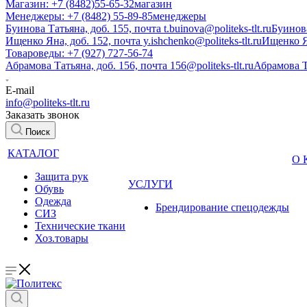
Магазин: +7 (8482)55-65-32
магазин
Менеджеры: +7 (8482) 55-89-85
менеджеры
Буинова Татьяна, доб. 155, почта t.buinova@politeks-tlt.ru
Буинов
Ищенко Яна, доб. 152, почта y.ishchenko@politeks-tlt.ru
Ищенко 
Товароведы: +7 (927) 727-56-74
Абрамова Татьяна, доб. 156, почта 156@politeks-tlt.ru
Абрамова 
E-mail
info@politeks-tlt.ru
Заказать звонок
Поиск
КАТАЛОГ
О
Защита рук
УСЛУГИ
Обувь
Одежда
Брендирование спецодежды
СИЗ
Технические ткани
Хоз.товары