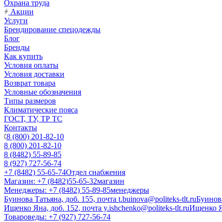
Охрана труда
Акции
Услуги
Брендирование спецодежды
Блог
Бренды
Как купить
Условия оплаты
Условия доставки
Возврат товара
Условные обозначения
Типы размеров
Климатические пояса
ГОСТ, ТУ, ТР ТС
Контакты
8 (800) 201-82-10
8 (800) 201-82-10
8 (8482) 55-89-85
8 (927) 727-56-74
+7 (8482) 55-65-74
Отдел снабжения
Магазин: +7 (8482)55-65-32
магазин
Менеджеры: +7 (8482) 55-89-85
менеджеры
Буинова Татьяна, доб. 155, почта t.buinova@politeks-tlt.ru
Буинов
Ищенко Яна, доб. 152, почта y.ishchenko@politeks-tlt.ru
Ищенко 
Товароведы: +7 (927) 727-56-74