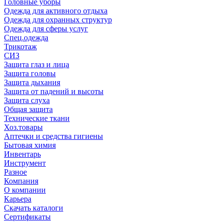
Головные уборы
Одежда для активного отдыха
Одежда для охранных структур
Одежда для сферы услуг
Спец.одежда
Трикотаж
СИЗ
Защита глаз и лица
Защита головы
Защита дыхания
Защита от падений и высоты
Защита слуха
Общая защита
Технические ткани
Хоз.товары
Аптечки и средства гигиены
Бытовая химия
Инвентарь
Инструмент
Разное
Компания
О компании
Карьера
Cкачать каталоги
Сертификаты