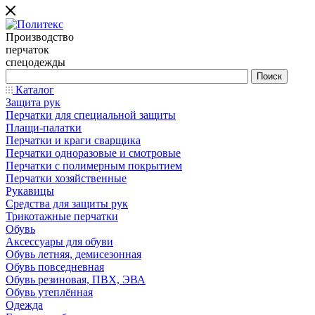
Производство
перчаток
спецодежды
Каталог
Защита рук
Перчатки для специальной защиты
Плащи-палатки
Перчатки и краги сварщика
Перчатки одноразовые и смотровые
Перчатки с полимерным покрытием
Перчатки хозяйственные
Рукавицы
Средства для защиты рук
Трикотажные перчатки
Обувь
Аксессуары для обуви
Обувь летняя, демисезонная
Обувь повседневная
Обувь резиновая, ПВХ, ЭВА
Обувь утеплённая
Одежда