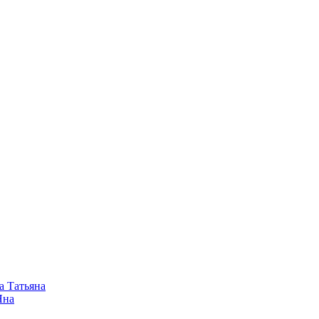
а Татьяна
Яна