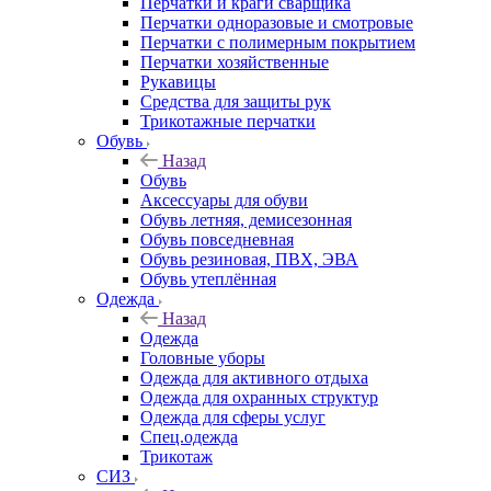
Перчатки и краги сварщика
Перчатки одноразовые и смотровые
Перчатки с полимерным покрытием
Перчатки хозяйственные
Рукавицы
Средства для защиты рук
Трикотажные перчатки
Обувь
Назад
Обувь
Аксессуары для обуви
Обувь летняя, демисезонная
Обувь повседневная
Обувь резиновая, ПВХ, ЭВА
Обувь утеплённая
Одежда
Назад
Одежда
Головные уборы
Одежда для активного отдыха
Одежда для охранных структур
Одежда для сферы услуг
Спец.одежда
Трикотаж
СИЗ