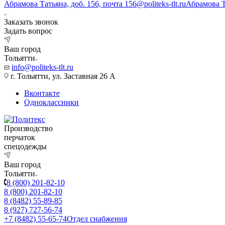
Абрамова Татьяна, доб. 156, почта 156@politeks-tlt.ru
Абрамова 
Заказать звонок
Задать вопрос
Ваш город
Тольятти
info@politeks-tlt.ru
г. Тольятти, ул. Заставная 26 А
Вконтакте
Одноклассники
Производство
перчаток
спецодежды
Ваш город
Тольятти
8 (800) 201-82-10
8 (800) 201-82-10
8 (8482) 55-89-85
8 (927) 727-56-74
+7 (8482) 55-65-74
Отдел снабжения