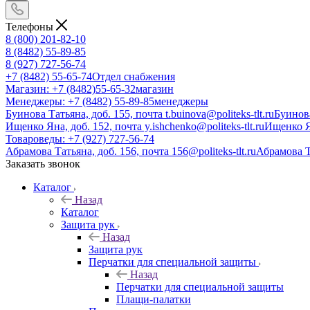
Телефоны
8 (800) 201-82-10
8 (8482) 55-89-85
8 (927) 727-56-74
+7 (8482) 55-65-74
Отдел снабжения
Магазин: +7 (8482)55-65-32
магазин
Менеджеры: +7 (8482) 55-89-85
менеджеры
Буинова Татьяна, доб. 155, почта t.buinova@politeks-tlt.ru
Буинов
Ищенко Яна, доб. 152, почта y.ishchenko@politeks-tlt.ru
Ищенко 
Товароведы: +7 (927) 727-56-74
Абрамова Татьяна, доб. 156, почта 156@politeks-tlt.ru
Абрамова 
Заказать звонок
Каталог
Назад
Каталог
Защита рук
Назад
Защита рук
Перчатки для специальной защиты
Назад
Перчатки для специальной защиты
Плащи-палатки