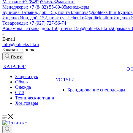
Магазин: +7 (8482)55-65-32
магазин
Менеджеры: +7 (8482) 55-89-85
менеджеры
Буинова Татьяна, доб. 155, почта t.buinova@politeks-tlt.ru
Буинов
Ищенко Яна, доб. 152, почта y.ishchenko@politeks-tlt.ru
Ищенко 
Товароведы: +7 (927) 727-56-74
Абрамова Татьяна, доб. 156, почта 156@politeks-tlt.ru
Абрамова 
E-mail
info@politeks-tlt.ru
Заказать звонок
Поиск
КАТАЛОГ
О
Защита рук
УСЛУГИ
Обувь
Одежда
Брендирование спецодежды
СИЗ
Технические ткани
Хоз.товары