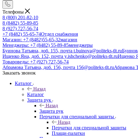
Телефоны
8 (800) 201-82-10
8 (8482) 55-89-85
8 (927) 727-56-74
+7 (8482) 55-65-74
Отдел снабжения
Магазин: +7 (8482)55-65-32
магазин
Менеджеры: +7 (8482) 55-89-85
менеджеры
Буинова Татьяна, доб. 155, почта t.buinova@politeks-tlt.ru
Буинов
Ищенко Яна, доб. 152, почта y.ishchenko@politeks-tlt.ru
Ищенко 
Товароведы: +7 (927) 727-56-74
Абрамова Татьяна, доб. 156, почта 156@politeks-tlt.ru
Абрамова 
Заказать звонок
Каталог
Назад
Каталог
Защита рук
Назад
Защита рук
Перчатки для специальной защиты
Назад
Перчатки для специальной защиты
Плащи-палатки