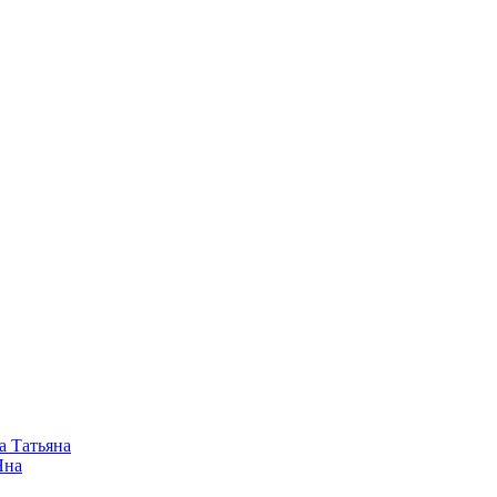
а Татьяна
Яна