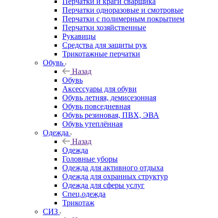
Перчатки и краги сварщика
Перчатки одноразовые и смотровые
Перчатки с полимерным покрытием
Перчатки хозяйственные
Рукавицы
Средства для защиты рук
Трикотажные перчатки
Обувь
Назад
Обувь
Аксессуары для обуви
Обувь летняя, демисезонная
Обувь повседневная
Обувь резиновая, ПВХ, ЭВА
Обувь утеплённая
Одежда
Назад
Одежда
Головные уборы
Одежда для активного отдыха
Одежда для охранных структур
Одежда для сферы услуг
Спец.одежда
Трикотаж
СИЗ