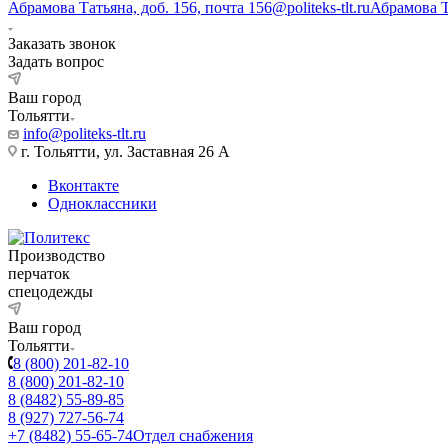
Абрамова Татьяна, доб. 156, почта 156@politeks-tlt.ru
Абрамова 
Заказать звонок
Задать вопрос
Ваш город
Тольятти
info@politeks-tlt.ru
г. Тольятти, ул. Заставная 26 А
Вконтакте
Одноклассники
Производство
перчаток
спецодежды
Ваш город
Тольятти
8 (800) 201-82-10
8 (800) 201-82-10
8 (8482) 55-89-85
8 (927) 727-56-74
+7 (8482) 55-65-74
Отдел снабжения