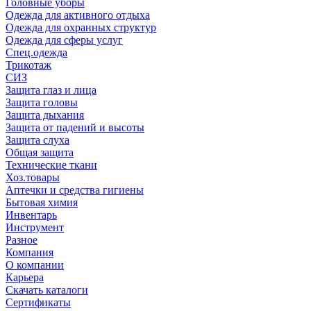
Головные уборы
Одежда для активного отдыха
Одежда для охранных структур
Одежда для сферы услуг
Спец.одежда
Трикотаж
СИЗ
Защита глаз и лица
Защита головы
Защита дыхания
Защита от падений и высоты
Защита слуха
Общая защита
Технические ткани
Хоз.товары
Аптечки и средства гигиены
Бытовая химия
Инвентарь
Инструмент
Разное
Компания
О компании
Карьера
Cкачать каталоги
Сертификаты