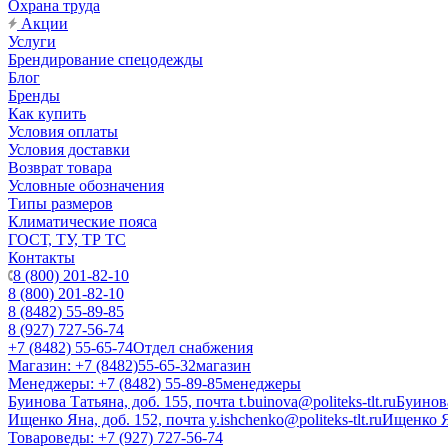
Охрана труда
Акции
Услуги
Брендирование спецодежды
Блог
Бренды
Как купить
Условия оплаты
Условия доставки
Возврат товара
Условные обозначения
Типы размеров
Климатические пояса
ГОСТ, ТУ, ТР ТС
Контакты
8 (800) 201-82-10
8 (800) 201-82-10
8 (8482) 55-89-85
8 (927) 727-56-74
+7 (8482) 55-65-74
Отдел снабжения
Магазин: +7 (8482)55-65-32
магазин
Менеджеры: +7 (8482) 55-89-85
менеджеры
Буинова Татьяна, доб. 155, почта t.buinova@politeks-tlt.ru
Буинов
Ищенко Яна, доб. 152, почта y.ishchenko@politeks-tlt.ru
Ищенко 
Товароведы: +7 (927) 727-56-74