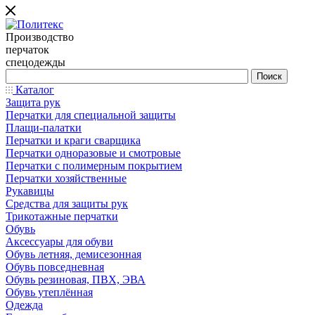
Производство
перчаток
спецодежды
Каталог
Защита рук
Перчатки для специальной защиты
Плащи-палатки
Перчатки и краги сварщика
Перчатки одноразовые и смотровые
Перчатки с полимерным покрытием
Перчатки хозяйственные
Рукавицы
Средства для защиты рук
Трикотажные перчатки
Обувь
Аксессуары для обуви
Обувь летняя, демисезонная
Обувь повседневная
Обувь резиновая, ПВХ, ЭВА
Обувь утеплённая
Одежда