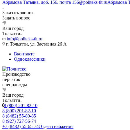
Абрамова Татьяна, доб. 156, почта 156@politeks-tlt.ru
Абрамова 
Заказать звонок
Задать вопрос
Ваш город
Тольятти
info@politeks-tlt.ru
г. Тольятти, ул. Заставная 26 А
Вконтакте
Одноклассники
Производство
перчаток
спецодежды
Ваш город
Тольятти
8 (800) 201-82-10
8 (800) 201-82-10
8 (8482) 55-89-85
8 (927) 727-56-74
+7 (8482) 55-65-74
Отдел снабжения