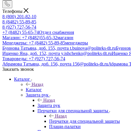
Телефоны
8 (800) 201-82-10
8 (8482) 55-89-85
8 (927) 727-56-74
+7 (8482) 55-65-74
Отдел снабжения
Магазин: +7 (8482)55-65-32
магазин
Менеджеры: +7 (8482) 55-89-85
менеджеры
Буинова Татьяна, доб. 155, почта t.buinova@politeks-tlt.ru
Буинов
Ищенко Яна, доб. 152, почта y.ishchenko@politeks-tlt.ru
Ищенко 
Товароведы: +7 (927) 727-56-74
Абрамова Татьяна, доб. 156, почта 156@politeks-tlt.ru
Абрамова 
Заказать звонок
Каталог
Назад
Каталог
Защита рук
Назад
Защита рук
Перчатки для специальной защиты
Назад
Перчатки для специальной защиты
Плащи-палатки