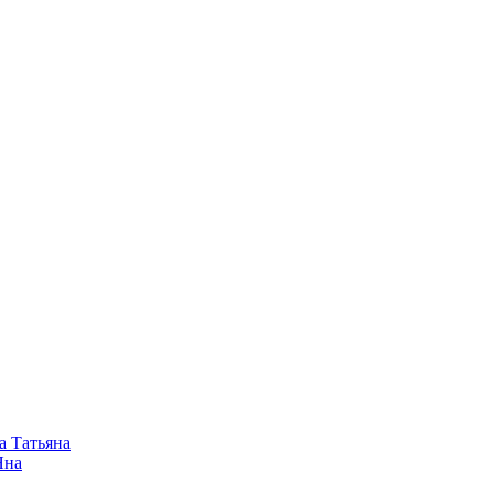
а Татьяна
Яна