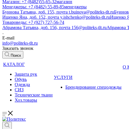
Магазин: +7 (8482)55-65-32
магазин
Менеджеры: +7 (8482) 55-89-85
менеджеры
Буинова Татьяна, доб. 155, почта t.buinova@politeks-tlt.ru
Буинов
Ищенко Яна, доб. 152, почта y.ishchenko@politeks-tlt.ru
Ищенко 
Товароведы: +7 (927) 727-56-74
Абрамова Татьяна, доб. 156, почта 156@politeks-tlt.ru
Абрамова 
E-mail
info@politeks-tlt.ru
Заказать звонок
Поиск
КАТАЛОГ
О
Защита рук
УСЛУГИ
Обувь
Одежда
Брендирование спецодежды
СИЗ
Технические ткани
Хоз.товары