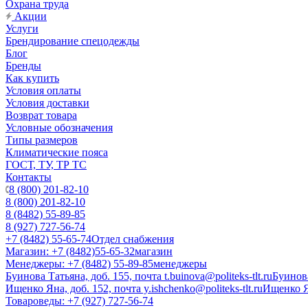
Охрана труда
Акции
Услуги
Брендирование спецодежды
Блог
Бренды
Как купить
Условия оплаты
Условия доставки
Возврат товара
Условные обозначения
Типы размеров
Климатические пояса
ГОСТ, ТУ, ТР ТС
Контакты
8 (800) 201-82-10
8 (800) 201-82-10
8 (8482) 55-89-85
8 (927) 727-56-74
+7 (8482) 55-65-74
Отдел снабжения
Магазин: +7 (8482)55-65-32
магазин
Менеджеры: +7 (8482) 55-89-85
менеджеры
Буинова Татьяна, доб. 155, почта t.buinova@politeks-tlt.ru
Буинов
Ищенко Яна, доб. 152, почта y.ishchenko@politeks-tlt.ru
Ищенко 
Товароведы: +7 (927) 727-56-74