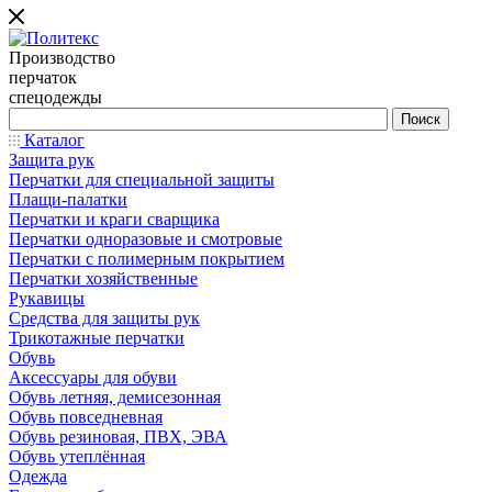
Производство
перчаток
спецодежды
Каталог
Защита рук
Перчатки для специальной защиты
Плащи-палатки
Перчатки и краги сварщика
Перчатки одноразовые и смотровые
Перчатки с полимерным покрытием
Перчатки хозяйственные
Рукавицы
Средства для защиты рук
Трикотажные перчатки
Обувь
Аксессуары для обуви
Обувь летняя, демисезонная
Обувь повседневная
Обувь резиновая, ПВХ, ЭВА
Обувь утеплённая
Одежда