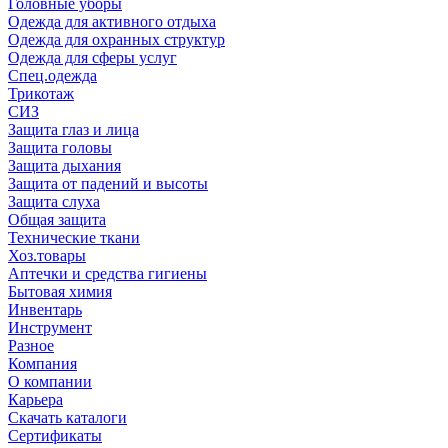
Головные уборы
Одежда для активного отдыха
Одежда для охранных структур
Одежда для сферы услуг
Спец.одежда
Трикотаж
СИЗ
Защита глаз и лица
Защита головы
Защита дыхания
Защита от падений и высоты
Защита слуха
Общая защита
Технические ткани
Хоз.товары
Аптечки и средства гигиены
Бытовая химия
Инвентарь
Инструмент
Разное
Компания
О компании
Карьера
Cкачать каталоги
Сертификаты