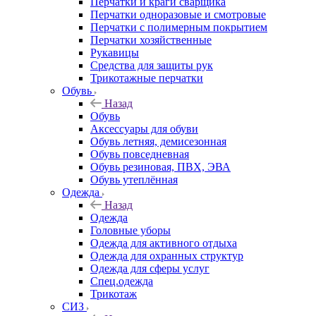
Перчатки и краги сварщика
Перчатки одноразовые и смотровые
Перчатки с полимерным покрытием
Перчатки хозяйственные
Рукавицы
Средства для защиты рук
Трикотажные перчатки
Обувь
Назад
Обувь
Аксессуары для обуви
Обувь летняя, демисезонная
Обувь повседневная
Обувь резиновая, ПВХ, ЭВА
Обувь утеплённая
Одежда
Назад
Одежда
Головные уборы
Одежда для активного отдыха
Одежда для охранных структур
Одежда для сферы услуг
Спец.одежда
Трикотаж
СИЗ