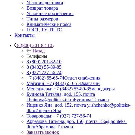
Условия доставки
Возврат товара
Условные обозначения
Типы размеров
Климатические пояса
ГОСТ, ТУ, ТР ТС
Контакты
8 (800) 201-82-10
Назад
Телефоны
8 (800) 201-82-10
8 (8482) 55-89-85
8 (927) 727-56-74
+7 (8482) 55-65-74
Отдел снабжения
Магазин: +7 (8482)55-65-32
магазин
Менеджеры: +7 (8482) 55-89-85
менеджеры
Буинова Татьяна, доб. 155, почта
t.buinova@politeks-tlt.ru
Буинова Татьяна
Ищенко Яна, доб. 152, почта y.ishchenko@politeks-
tlt.ru
Ищенко Яна
Товароведы: +7 (927) 727-56-74
Абрамова Татьяна, доб. 156, почта 156@politeks-
tlt.ru
Абрамова Татьяна
Заказать звонок