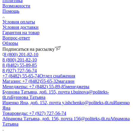
Политика
Возможности
Помощь
Условия оплаты
Условия доставки
Гарантия на товар
Вопрос-ответ
Обзоры
Подписаться на рассылку
8 (800) 201-82-10
8 (800) 201-82-10
8 (8482) 55-89-85
8 (927) 727-56-74
+7 (8482) 55-65-74
Отдел снабжения
Магазин: +7 (8482)55-65-32
магазин
Менеджеры: +7 (8482) 55-89-85
менеджеры
Буинова Татьяна, доб. 155, почта t.buinova@politeks-
tlt.ru
Буинова Татьяна
Ищенко Яна, доб. 152, почта y.ishchenko@politeks-tlt.ru
Ищенко
Яна
Товароведы: +7 (927) 727-56-74
Абрамова Татьяна, доб. 156, почта 156@politeks-tlt.ru
Абрамова
Татьяна