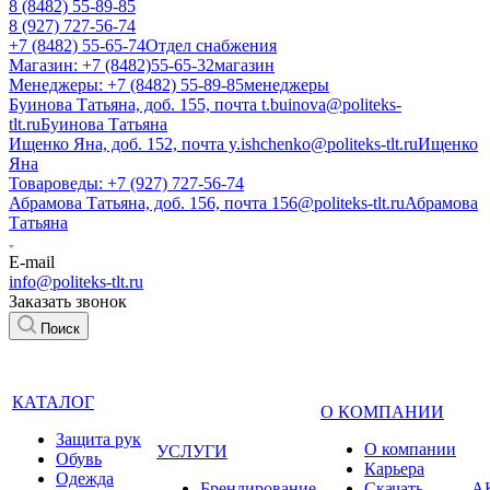
8 (8482) 55-89-85
8 (927) 727-56-74
+7 (8482) 55-65-74
Отдел снабжения
Магазин: +7 (8482)55-65-32
магазин
Менеджеры: +7 (8482) 55-89-85
менеджеры
Буинова Татьяна, доб. 155, почта t.buinova@politeks-
tlt.ru
Буинова Татьяна
Ищенко Яна, доб. 152, почта y.ishchenko@politeks-tlt.ru
Ищенко
Яна
Товароведы: +7 (927) 727-56-74
Абрамова Татьяна, доб. 156, почта 156@politeks-tlt.ru
Абрамова
Татьяна
E-mail
info@politeks-tlt.ru
Заказать звонок
Поиск
КАТАЛОГ
О КОМПАНИИ
Защита рук
О компании
УСЛУГИ
Обувь
Карьера
Одежда
Брендирование
Cкачать
А