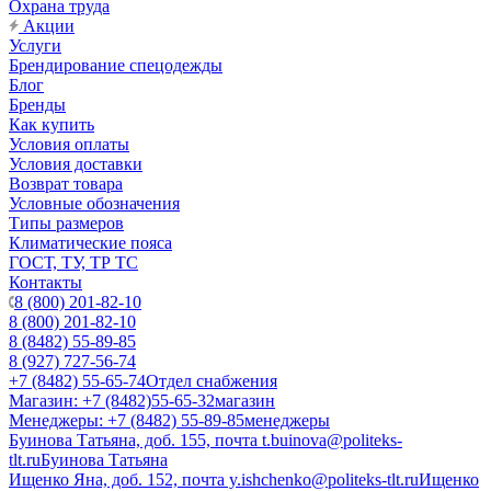
Охрана труда
Акции
Услуги
Брендирование спецодежды
Блог
Бренды
Как купить
Условия оплаты
Условия доставки
Возврат товара
Условные обозначения
Типы размеров
Климатические пояса
ГОСТ, ТУ, ТР ТС
Контакты
8 (800) 201-82-10
8 (800) 201-82-10
8 (8482) 55-89-85
8 (927) 727-56-74
+7 (8482) 55-65-74
Отдел снабжения
Магазин: +7 (8482)55-65-32
магазин
Менеджеры: +7 (8482) 55-89-85
менеджеры
Буинова Татьяна, доб. 155, почта t.buinova@politeks-
tlt.ru
Буинова Татьяна
Ищенко Яна, доб. 152, почта y.ishchenko@politeks-tlt.ru
Ищенко