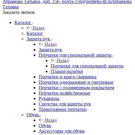
Абрамова Татьяна, доб. 156, почта 156@politeks-tlt.ru
Абрамова
Татьяна
Заказать звонок
Каталог
Назад
Каталог
Защита рук
Назад
Защита рук
Перчатки для специальной защиты
Назад
Перчатки для специальной защиты
Плащи-палатки
Перчатки и краги сварщика
Перчатки одноразовые и смотровые
Перчатки с полимерным покрытием
Перчатки хозяйственные
Рукавицы
Средства для защиты рук
Трикотажные перчатки
Обувь
Назад
Обувь
Аксессуары для обуви