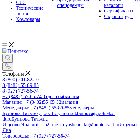
СИЗ
спецодежды
каталоги
Технические
Сертификаты
ткани
Охрана труда
Хоз.товары
Телефоны
8 (800) 201-82-10
8 (8482) 55-89-85
8 (927) 727-56-74
+7 (8482) 55-65-74
Отдел снабжения
Магазин: +7 (8482)55-65-32
магазин
Менеджеры: +7 (8482) 55-89-85
менеджеры
Буинова Татьяна, доб. 155, почта t.buinova@politeks-
tlt.ru
Буинова Татьяна
Ищенко Яна, доб. 152, почта y.ishchenko@politeks-tlt.ru
Ищенко
Яна
Товароведы: +7 (927) 727-56-74