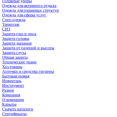
Головные уборы
Одежда для активного отдыха
Одежда для охранных структур
Одежда для сферы услуг
Спец.одежда
Трикотаж
СИЗ
Защита глаз и лица
Защита головы
Защита дыхания
Защита от падений и высоты
Защита слуха
Общая защита
Технические ткани
Хоз.товары
Аптечки и средства гигиены
Бытовая химия
Инвентарь
Инструмент
Разное
Компания
О компании
Карьера
Cкачать каталоги
Сертификаты