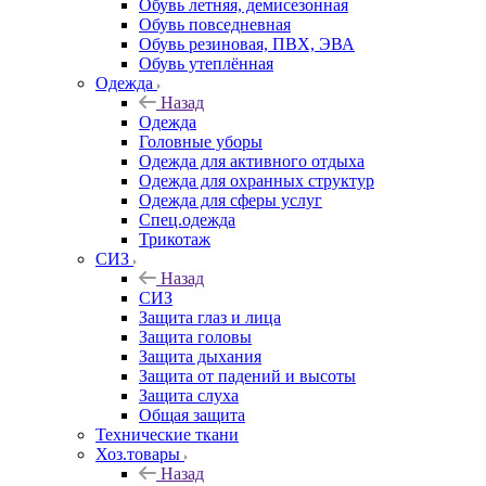
Обувь летняя, демисезонная
Обувь повседневная
Обувь резиновая, ПВХ, ЭВА
Обувь утеплённая
Одежда
Назад
Одежда
Головные уборы
Одежда для активного отдыха
Одежда для охранных структур
Одежда для сферы услуг
Спец.одежда
Трикотаж
СИЗ
Назад
СИЗ
Защита глаз и лица
Защита головы
Защита дыхания
Защита от падений и высоты
Защита слуха
Общая защита
Технические ткани
Хоз.товары
Назад