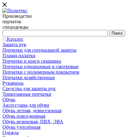
Производство
перчаток
спецодежды
Каталог
Защита рук
Перчатки для специальной защиты
Плащи-палатки
Перчатки и краги сварщика
Перчатки одноразовые и смотровые
Перчатки с полимерным покрытием
Перчатки хозяйственные
Рукавицы
Средства для защиты рук
Трикотажные перчатки
Обувь
Аксессуары для обуви
Обувь летняя, демисезонная
Обувь повседневная
Обувь резиновая, ПВХ, ЭВА
Обувь утеплённая
Одежда