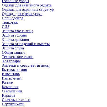
Головные уборы
Одежда для активного отдыха
Одежда для охранных структур
Одежда для сферы услуг
Спец.одежда
Трикотаж
СИЗ
Защита глаз и лица
Защита головы
Защита дыхания
Защита от падений и высоты
Защита слуха
Общая защита
Технические ткани
Хоз.товары
Аптечки и средства гигиены
Бытовая химия
Инвентарь
Инструмент
Разное
Компания
О компании
Карьера
Cкачать каталоги
Сертификаты