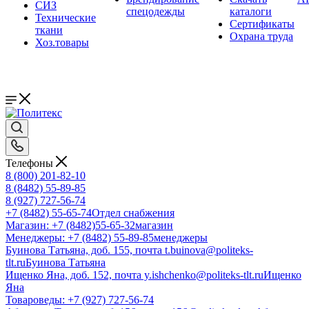
СИЗ
спецодежды
каталоги
Технические
Сертификаты
ткани
Охрана труда
Хоз.товары
Телефоны
8 (800) 201-82-10
8 (8482) 55-89-85
8 (927) 727-56-74
+7 (8482) 55-65-74
Отдел снабжения
Магазин: +7 (8482)55-65-32
магазин
Менеджеры: +7 (8482) 55-89-85
менеджеры
Буинова Татьяна, доб. 155, почта t.buinova@politeks-
tlt.ru
Буинова Татьяна
Ищенко Яна, доб. 152, почта y.ishchenko@politeks-tlt.ru
Ищенко
Яна
Товароведы: +7 (927) 727-56-74