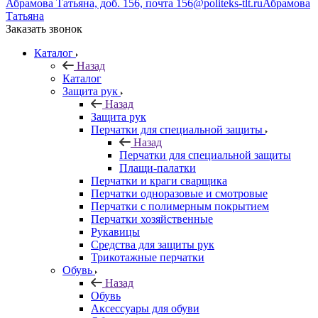
Абрамова Татьяна, доб. 156, почта 156@politeks-tlt.ru
Абрамова
Татьяна
Заказать звонок
Каталог
Назад
Каталог
Защита рук
Назад
Защита рук
Перчатки для специальной защиты
Назад
Перчатки для специальной защиты
Плащи-палатки
Перчатки и краги сварщика
Перчатки одноразовые и смотровые
Перчатки с полимерным покрытием
Перчатки хозяйственные
Рукавицы
Средства для защиты рук
Трикотажные перчатки
Обувь
Назад
Обувь
Аксессуары для обуви