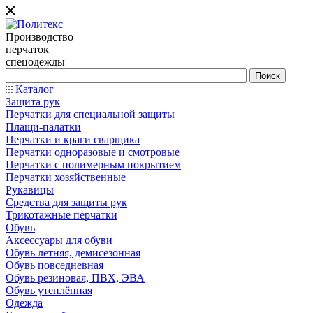
Производство
перчаток
спецодежды
Каталог
Защита рук
Перчатки для специальной защиты
Плащи-палатки
Перчатки и краги сварщика
Перчатки одноразовые и смотровые
Перчатки с полимерным покрытием
Перчатки хозяйственные
Рукавицы
Средства для защиты рук
Трикотажные перчатки
Обувь
Аксессуары для обуви
Обувь летняя, демисезонная
Обувь повседневная
Обувь резиновая, ПВХ, ЭВА
Обувь утеплённая
Одежда