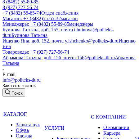
8 (8482) 55-89-85
8 (927) 727-56-74
+7 (8482) 55-65-74
Отдел снабжения
Магазин: +7 (8482)55-65-32
магазин
Менеджеры: +7 (8482) 55-89-85
менеджеры
Буинова Татьяна, доб. 155, почта t.buinova@politeks-
tlt.ru
Буинова Татьяна
Ищенко Яна, доб. 152, почта y.ishchenko@politeks-tlt.ru
Ищенко
Яна
Товароведы: +7 (927) 727-56-74
Абрамова Татьяна, доб. 156, почта 156@politeks-tlt.ru
Абрамова
Татьяна
E-mail
info@politeks-tlt.ru
Заказать звонок
Поиск
КАТАЛОГ
О КОМПАНИИ
Защита рук
О компании
УСЛУГИ
Обувь
Карьера
Одежда
Брендирование
Cкачать
А