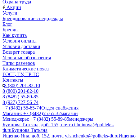
Охрана труда
Акции
Услуги
Брендирование спецодежды
Блог
Бренды
Как купить
Условия оплаты
Условия доставки
Возврат товара
Условные обозначения
Типы размеров
Климатические пояса
ГОСТ, ТУ, ТР ТС
Контакты
8 (800) 201-82-10
8 (800) 201-82-10
8 (8482) 55-89-85
8 (927) 727-56-74
+7 (8482) 55-65-74
Отдел снабжения
Магазин: +7 (8482)55-65-32
магазин
Менеджеры: +7 (8482) 55-89-85
менеджеры
Буинова Татьяна, доб. 155, почта t.buinova@politeks-
tlt.ru
Буинова Татьяна
Ищенко Яна, доб. 152, почта y.ishchenko@politeks-tlt.ru
Ищенко