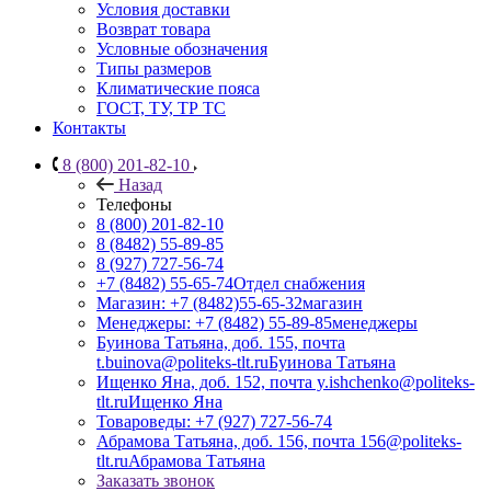
Условия доставки
Возврат товара
Условные обозначения
Типы размеров
Климатические пояса
ГОСТ, ТУ, ТР ТС
Контакты
8 (800) 201-82-10
Назад
Телефоны
8 (800) 201-82-10
8 (8482) 55-89-85
8 (927) 727-56-74
+7 (8482) 55-65-74
Отдел снабжения
Магазин: +7 (8482)55-65-32
магазин
Менеджеры: +7 (8482) 55-89-85
менеджеры
Буинова Татьяна, доб. 155, почта
t.buinova@politeks-tlt.ru
Буинова Татьяна
Ищенко Яна, доб. 152, почта y.ishchenko@politeks-
tlt.ru
Ищенко Яна
Товароведы: +7 (927) 727-56-74
Абрамова Татьяна, доб. 156, почта 156@politeks-
tlt.ru
Абрамова Татьяна
Заказать звонок