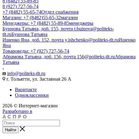
8 (8482) 55-89-85
8 (927) 727-56-74
+7 (8482) 55-65-74
Отдел снабжения
Магазин: +7 (8482)55-65-32
магазин
Менеджеры: +7 (8482) 55-89-85
менеджеры
Буинова Татьяна, доб. 155, почта t.buinova@politeks-
tlt.ru
Буинова Татьяна
Ищенко Яна, доб. 152, почта y.ishchenko@politeks-tlt.ru
Ищенко
Яна
Товароведы: +7 (927) 727-56-74
Абрамова Татьяна, доб. 156, почта 156@politeks-tlt.ru
Абрамова
Татьяна
info@politeks-tlt.ru
г. Тольятти, ул. Заставная 26 А
Вконтакте
Одноклассники
2026 © Интернет-магазин
Разработано в
Найти