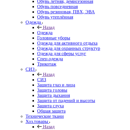
Обувь летняя, демисезонная
Обувь повседневная
Обувь резиновая, ПВХ, ЭВА
Обувь утеплённая
Одежда
Назад
Одежда
Головные уборы
Одежда для активного отдыха
Одежда для охранных структур
Одежда для сферы услуг
Спец.одежда
Трикотаж
СИЗ
Назад
СИЗ
Защита глаз и лица
Защита головы
Защита дыхания
Защита от падений и высоты
Защита слуха
Общая защита
Технические ткани
Хоз.товары
Назад