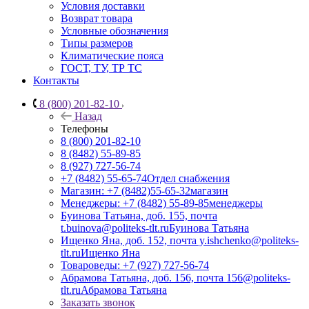
Условия доставки
Возврат товара
Условные обозначения
Типы размеров
Климатические пояса
ГОСТ, ТУ, ТР ТС
Контакты
8 (800) 201-82-10
Назад
Телефоны
8 (800) 201-82-10
8 (8482) 55-89-85
8 (927) 727-56-74
+7 (8482) 55-65-74
Отдел снабжения
Магазин: +7 (8482)55-65-32
магазин
Менеджеры: +7 (8482) 55-89-85
менеджеры
Буинова Татьяна, доб. 155, почта
t.buinova@politeks-tlt.ru
Буинова Татьяна
Ищенко Яна, доб. 152, почта y.ishchenko@politeks-
tlt.ru
Ищенко Яна
Товароведы: +7 (927) 727-56-74
Абрамова Татьяна, доб. 156, почта 156@politeks-
tlt.ru
Абрамова Татьяна
Заказать звонок