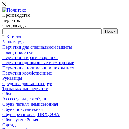
Производство
перчаток
спецодежды
Каталог
Защита рук
Перчатки для специальной защиты
Плащи-палатки
Перчатки и краги сварщика
Перчатки одноразовые и смотровые
Перчатки с полимерным покрытием
Перчатки хозяйственные
Рукавицы
Средства для защиты рук
Трикотажные перчатки
Обувь
Аксессуары для обуви
Обувь летняя, демисезонная
Обувь повседневная
Обувь резиновая, ПВХ, ЭВА
Обувь утеплённая
Одежда