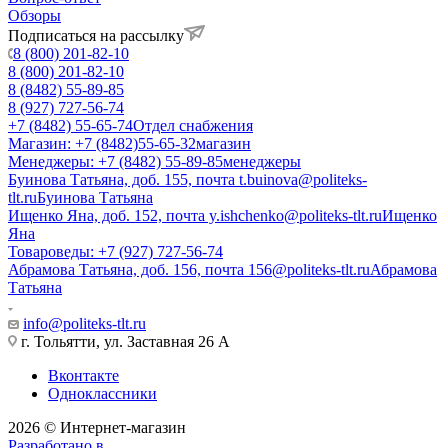
Обзоры
Подписаться на рассылку
8 (800) 201-82-10
8 (800) 201-82-10
8 (8482) 55-89-85
8 (927) 727-56-74
+7 (8482) 55-65-74
Отдел снабжения
Магазин: +7 (8482)55-65-32
магазин
Менеджеры: +7 (8482) 55-89-85
менеджеры
Буинова Татьяна, доб. 155, почта t.buinova@politeks-
tlt.ru
Буинова Татьяна
Ищенко Яна, доб. 152, почта y.ishchenko@politeks-tlt.ru
Ищенко
Яна
Товароведы: +7 (927) 727-56-74
Абрамова Татьяна, доб. 156, почта 156@politeks-tlt.ru
Абрамова
Татьяна
info@politeks-tlt.ru
г. Тольятти, ул. Заставная 26 А
Вконтакте
Одноклассники
2026 © Интернет-магазин
Разработано в