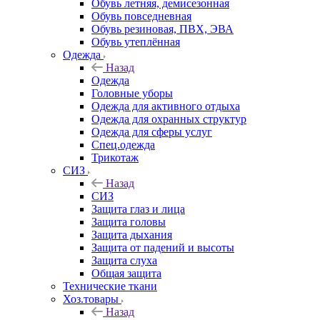
Обувь летняя, демисезонная
Обувь повседневная
Обувь резиновая, ПВХ, ЭВА
Обувь утеплённая
Одежда
Назад
Одежда
Головные уборы
Одежда для активного отдыха
Одежда для охранных структур
Одежда для сферы услуг
Спец.одежда
Трикотаж
СИЗ
Назад
СИЗ
Защита глаз и лица
Защита головы
Защита дыхания
Защита от падений и высоты
Защита слуха
Общая защита
Технические ткани
Хоз.товары
Назад