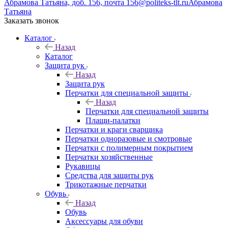
Абрамова Татьяна, доб. 156, почта 156@politeks-tlt.ru
Абрамова
Татьяна
Заказать звонок
Каталог
Назад
Каталог
Защита рук
Назад
Защита рук
Перчатки для специальной защиты
Назад
Перчатки для специальной защиты
Плащи-палатки
Перчатки и краги сварщика
Перчатки одноразовые и смотровые
Перчатки с полимерным покрытием
Перчатки хозяйственные
Рукавицы
Средства для защиты рук
Трикотажные перчатки
Обувь
Назад
Обувь
Аксессуары для обуви