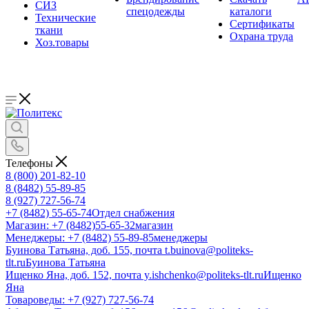
СИЗ
спецодежды
каталоги
Технические
Сертификаты
ткани
Охрана труда
Хоз.товары
Телефоны
8 (800) 201-82-10
8 (8482) 55-89-85
8 (927) 727-56-74
+7 (8482) 55-65-74
Отдел снабжения
Магазин: +7 (8482)55-65-32
магазин
Менеджеры: +7 (8482) 55-89-85
менеджеры
Буинова Татьяна, доб. 155, почта t.buinova@politeks-
tlt.ru
Буинова Татьяна
Ищенко Яна, доб. 152, почта y.ishchenko@politeks-tlt.ru
Ищенко
Яна
Товароведы: +7 (927) 727-56-74