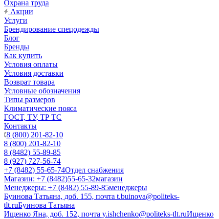
Охрана труда
Акции
Услуги
Брендирование спецодежды
Блог
Бренды
Как купить
Условия оплаты
Условия доставки
Возврат товара
Условные обозначения
Типы размеров
Климатические пояса
ГОСТ, ТУ, ТР ТС
Контакты
8 (800) 201-82-10
8 (800) 201-82-10
8 (8482) 55-89-85
8 (927) 727-56-74
+7 (8482) 55-65-74
Отдел снабжения
Магазин: +7 (8482)55-65-32
магазин
Менеджеры: +7 (8482) 55-89-85
менеджеры
Буинова Татьяна, доб. 155, почта t.buinova@politeks-
tlt.ru
Буинова Татьяна
Ищенко Яна, доб. 152, почта y.ishchenko@politeks-tlt.ru
Ищенко