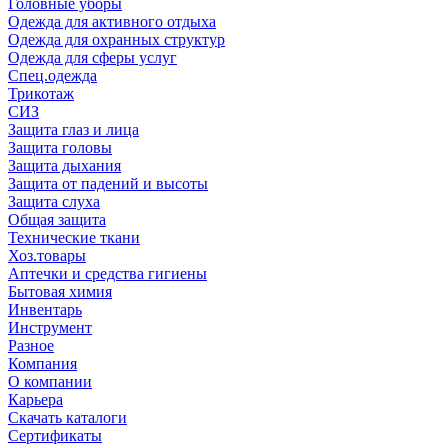
Головные уборы
Одежда для активного отдыха
Одежда для охранных структур
Одежда для сферы услуг
Спец.одежда
Трикотаж
СИЗ
Защита глаз и лица
Защита головы
Защита дыхания
Защита от падений и высоты
Защита слуха
Общая защита
Технические ткани
Хоз.товары
Аптечки и средства гигиены
Бытовая химия
Инвентарь
Инструмент
Разное
Компания
О компании
Карьера
Cкачать каталоги
Сертификаты