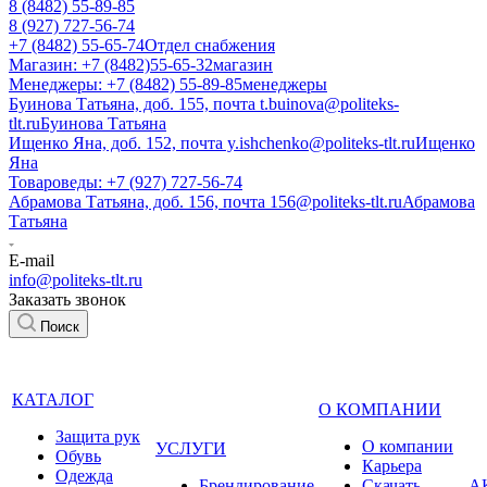
8 (8482) 55-89-85
8 (927) 727-56-74
+7 (8482) 55-65-74
Отдел снабжения
Магазин: +7 (8482)55-65-32
магазин
Менеджеры: +7 (8482) 55-89-85
менеджеры
Буинова Татьяна, доб. 155, почта t.buinova@politeks-
tlt.ru
Буинова Татьяна
Ищенко Яна, доб. 152, почта y.ishchenko@politeks-tlt.ru
Ищенко
Яна
Товароведы: +7 (927) 727-56-74
Абрамова Татьяна, доб. 156, почта 156@politeks-tlt.ru
Абрамова
Татьяна
E-mail
info@politeks-tlt.ru
Заказать звонок
Поиск
КАТАЛОГ
О КОМПАНИИ
Защита рук
О компании
УСЛУГИ
Обувь
Карьера
Одежда
Брендирование
Cкачать
А