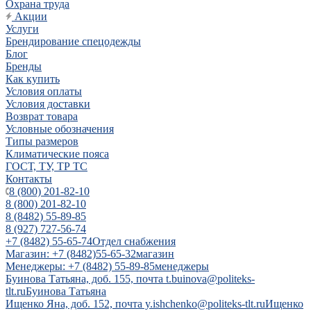
Охрана труда
Акции
Услуги
Брендирование спецодежды
Блог
Бренды
Как купить
Условия оплаты
Условия доставки
Возврат товара
Условные обозначения
Типы размеров
Климатические пояса
ГОСТ, ТУ, ТР ТС
Контакты
8 (800) 201-82-10
8 (800) 201-82-10
8 (8482) 55-89-85
8 (927) 727-56-74
+7 (8482) 55-65-74
Отдел снабжения
Магазин: +7 (8482)55-65-32
магазин
Менеджеры: +7 (8482) 55-89-85
менеджеры
Буинова Татьяна, доб. 155, почта t.buinova@politeks-
tlt.ru
Буинова Татьяна
Ищенко Яна, доб. 152, почта y.ishchenko@politeks-tlt.ru
Ищенко