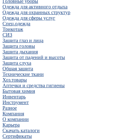
Головные уборы
Одежда для активного отдыха
Одежда для охранных структур
Одежда для сферы услуг
Спец.одежда
Трикотаж
СИЗ
Защита глаз и лица
Защита головы
Защита дыхания
Защита от падений и высоты
Защита слуха
Общая защита
Технические ткани
Хоз.товары
Аптечки и средства гигиены
Бытовая химия
Инвентарь
Инструмент
Разное
Компания
О компании
Карьера
Cкачать каталоги
Сертификаты