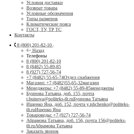
Условия доставки
Возврат товара
Условные обозначения
Типы размеров
Климатические пояса
ГОСТ, ТУ, ТР ТС
Контакты
8 (800) 201-82-10
Назад
Телефоны
8 (800) 201-82-10
8 (8482) 55-89-85
8 (927) 727-56-74
+7 (8482) 55-65-74
Отдел снабжения
Магазин: +7 (8482)55-65-32
магазин
Менеджеры: +7 (8482) 55-89-85
менеджеры
Буинова Татьяна, доб. 155, почта
t.buinova@politeks-tlt.ru
Буинова Татьяна
Ищенко Яна, доб. 152, почта y.ishchenko@politeks-
tlt.ru
Ищенко Яна
Товароведы: +7 (927) 727-56-74
Абрамова Татьяна, доб. 156, почта 156@politeks-
tlt.ru
Абрамова Татьяна
Заказать звонок