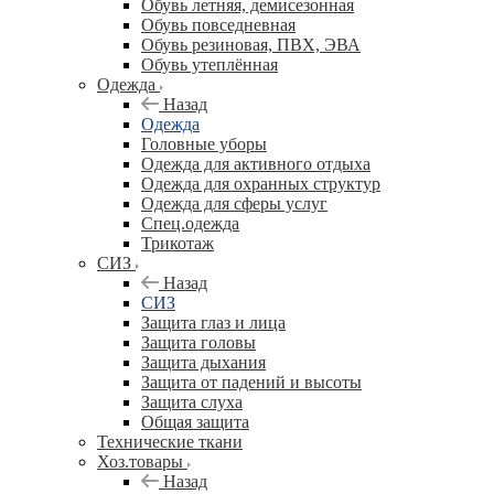
Обувь летняя, демисезонная
Обувь повседневная
Обувь резиновая, ПВХ, ЭВА
Обувь утеплённая
Одежда
Назад
Одежда
Головные уборы
Одежда для активного отдыха
Одежда для охранных структур
Одежда для сферы услуг
Спец.одежда
Трикотаж
СИЗ
Назад
СИЗ
Защита глаз и лица
Защита головы
Защита дыхания
Защита от падений и высоты
Защита слуха
Общая защита
Технические ткани
Хоз.товары
Назад