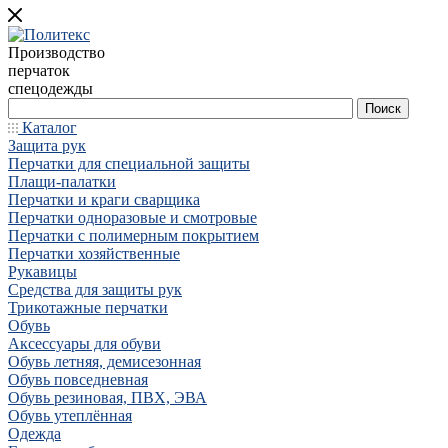
Производство
перчаток
спецодежды
Каталог
Защита рук
Перчатки для специальной защиты
Плащи-палатки
Перчатки и краги сварщика
Перчатки одноразовые и смотровые
Перчатки с полимерным покрытием
Перчатки хозяйственные
Рукавицы
Средства для защиты рук
Трикотажные перчатки
Обувь
Аксессуары для обуви
Обувь летняя, демисезонная
Обувь повседневная
Обувь резиновая, ПВХ, ЭВА
Обувь утеплённая
Одежда