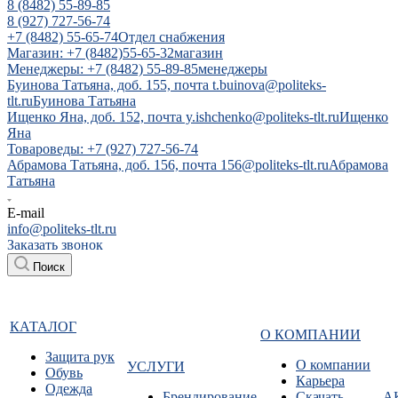
8 (8482) 55-89-85
8 (927) 727-56-74
+7 (8482) 55-65-74
Отдел снабжения
Магазин: +7 (8482)55-65-32
магазин
Менеджеры: +7 (8482) 55-89-85
менеджеры
Буинова Татьяна, доб. 155, почта t.buinova@politeks-
tlt.ru
Буинова Татьяна
Ищенко Яна, доб. 152, почта y.ishchenko@politeks-tlt.ru
Ищенко
Яна
Товароведы: +7 (927) 727-56-74
Абрамова Татьяна, доб. 156, почта 156@politeks-tlt.ru
Абрамова
Татьяна
E-mail
info@politeks-tlt.ru
Заказать звонок
Поиск
КАТАЛОГ
О КОМПАНИИ
Защита рук
О компании
УСЛУГИ
Обувь
Карьера
Одежда
Брендирование
Cкачать
А