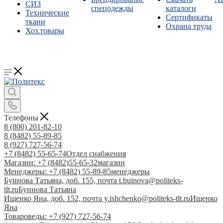
СИЗ
спецодежды
каталоги
Технические
Сертификаты
ткани
Охрана труда
Хоз.товары
Телефоны
8 (800) 201-82-10
8 (8482) 55-89-85
8 (927) 727-56-74
+7 (8482) 55-65-74
Отдел снабжения
Магазин: +7 (8482)55-65-32
магазин
Менеджеры: +7 (8482) 55-89-85
менеджеры
Буинова Татьяна, доб. 155, почта t.buinova@politeks-
tlt.ru
Буинова Татьяна
Ищенко Яна, доб. 152, почта y.ishchenko@politeks-tlt.ru
Ищенко
Яна
Товароведы: +7 (927) 727-56-74