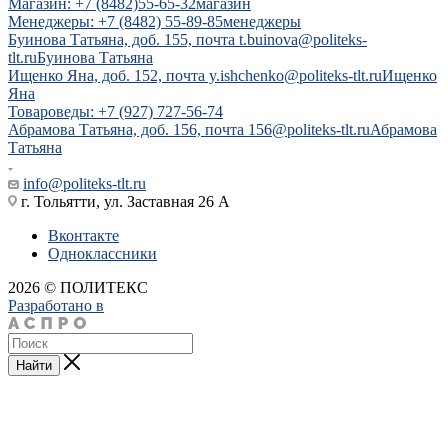
Магазин: +7 (8482)55-65-32
магазин
Менеджеры: +7 (8482) 55-89-85
менеджеры
Буинова Татьяна, доб. 155, почта t.buinova@politeks-
tlt.ru
Буинова Татьяна
Ищенко Яна, доб. 152, почта y.ishchenko@politeks-tlt.ru
Ищенко
Яна
Товароведы: +7 (927) 727-56-74
Абрамова Татьяна, доб. 156, почта 156@politeks-tlt.ru
Абрамова
Татьяна
info@politeks-tlt.ru
г. Тольятти, ул. Заставная 26 А
Вконтакте
Одноклассники
2026 © ПОЛИТЕКС
Разработано в
Найти