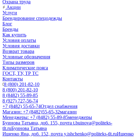
Охрана труда
Акции
Услуги
Брендирование спецодежды
Блог
Бренды
Как купить
Условия оплаты
Условия доставки
Возврат товара
Условные обозначения
Типы размеров
Климатические пояса
ГОСТ, ТУ, ТР ТС
Контакты
8 (800) 201-82-10
8 (800) 201-82-10
8 (8482) 55-89-85
8 (927) 727-56-74
+7 (8482) 55-65-74
Отдел снабжения
Магазин: +7 (8482)55-65-32
магазин
Менеджеры: +7 (8482) 55-89-85
менеджеры
Буинова Татьяна, доб. 155, почта t.buinova@politeks-
tlt.ru
Буинова Татьяна
Ищенко Яна, доб. 152, почта y.ishchenko@politeks-tlt.ru
Ищенко