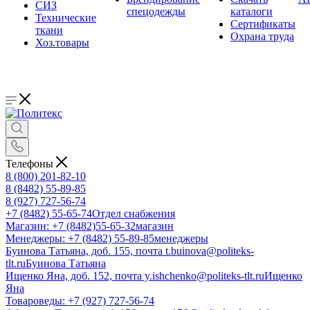
СИЗ
спецодежды
каталоги
Технические
Сертификаты
ткани
Охрана труда
Хоз.товары
Телефоны
8 (800) 201-82-10
8 (8482) 55-89-85
8 (927) 727-56-74
+7 (8482) 55-65-74
Отдел снабжения
Магазин: +7 (8482)55-65-32
магазин
Менеджеры: +7 (8482) 55-89-85
менеджеры
Буинова Татьяна, доб. 155, почта t.buinova@politeks-
tlt.ru
Буинова Татьяна
Ищенко Яна, доб. 152, почта y.ishchenko@politeks-tlt.ru
Ищенко
Яна
Товароведы: +7 (927) 727-56-74