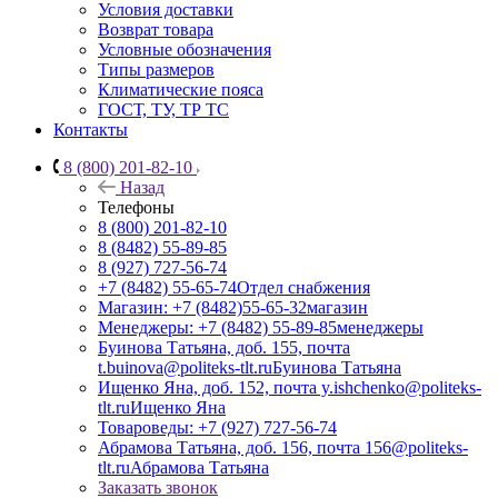
Условия доставки
Возврат товара
Условные обозначения
Типы размеров
Климатические пояса
ГОСТ, ТУ, ТР ТС
Контакты
8 (800) 201-82-10
Назад
Телефоны
8 (800) 201-82-10
8 (8482) 55-89-85
8 (927) 727-56-74
+7 (8482) 55-65-74
Отдел снабжения
Магазин: +7 (8482)55-65-32
магазин
Менеджеры: +7 (8482) 55-89-85
менеджеры
Буинова Татьяна, доб. 155, почта
t.buinova@politeks-tlt.ru
Буинова Татьяна
Ищенко Яна, доб. 152, почта y.ishchenko@politeks-
tlt.ru
Ищенко Яна
Товароведы: +7 (927) 727-56-74
Абрамова Татьяна, доб. 156, почта 156@politeks-
tlt.ru
Абрамова Татьяна
Заказать звонок