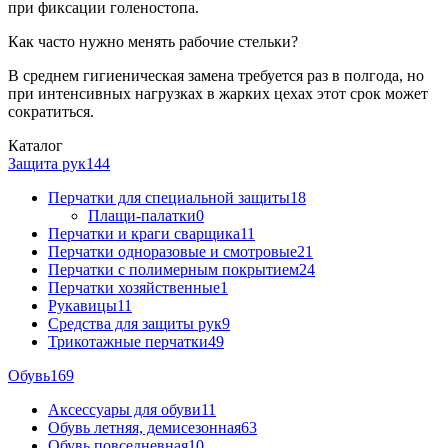
при фиксации голеностопа.
Как часто нужно менять рабочие стельки?
В среднем гигиеническая замена требуется раз в полгода, но
при интенсивных нагрузках в жарких цехах этот срок может
сократиться.
Каталог
Защита рук
144
Перчатки для специальной защиты
18
Плащи-палатки
0
Перчатки и краги сварщика
11
Перчатки одноразовые и смотровые
21
Перчатки с полимерным покрытием
24
Перчатки хозяйственные
1
Рукавицы
11
Средства для защиты рук
9
Трикотажные перчатки
49
Обувь
169
Аксессуары для обуви
11
Обувь летняя, демисезонная
63
Обувь повседневная
10