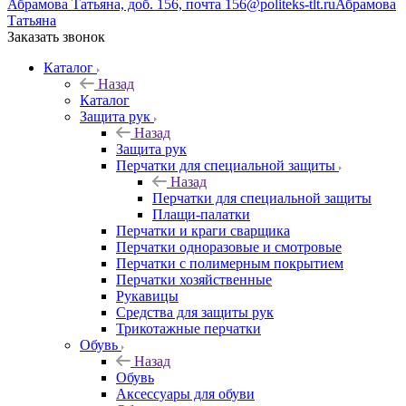
Абрамова Татьяна, доб. 156, почта 156@politeks-tlt.ru
Абрамова
Татьяна
Заказать звонок
Каталог
Назад
Каталог
Защита рук
Назад
Защита рук
Перчатки для специальной защиты
Назад
Перчатки для специальной защиты
Плащи-палатки
Перчатки и краги сварщика
Перчатки одноразовые и смотровые
Перчатки с полимерным покрытием
Перчатки хозяйственные
Рукавицы
Средства для защиты рук
Трикотажные перчатки
Обувь
Назад
Обувь
Аксессуары для обуви