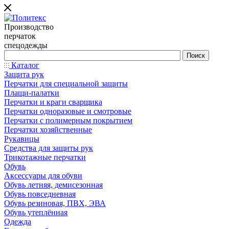
Производство
перчаток
спецодежды
Каталог
Защита рук
Перчатки для специальной защиты
Плащи-палатки
Перчатки и краги сварщика
Перчатки одноразовые и смотровые
Перчатки с полимерным покрытием
Перчатки хозяйственные
Рукавицы
Средства для защиты рук
Трикотажные перчатки
Обувь
Аксессуары для обуви
Обувь летняя, демисезонная
Обувь повседневная
Обувь резиновая, ПВХ, ЭВА
Обувь утеплённая
Одежда