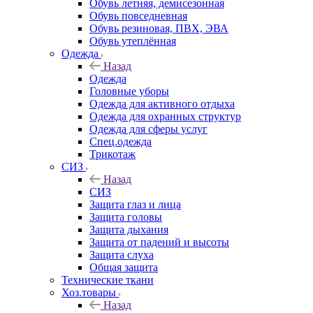
Обувь летняя, демисезонная
Обувь повседневная
Обувь резиновая, ПВХ, ЭВА
Обувь утеплённая
Одежда
Назад
Одежда
Головные уборы
Одежда для активного отдыха
Одежда для охранных структур
Одежда для сферы услуг
Спец.одежда
Трикотаж
СИЗ
Назад
СИЗ
Защита глаз и лица
Защита головы
Защита дыхания
Защита от падений и высоты
Защита слуха
Общая защита
Технические ткани
Хоз.товары
Назад