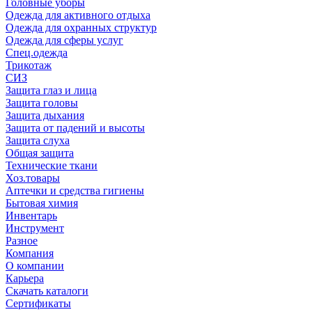
Головные уборы
Одежда для активного отдыха
Одежда для охранных структур
Одежда для сферы услуг
Спец.одежда
Трикотаж
СИЗ
Защита глаз и лица
Защита головы
Защита дыхания
Защита от падений и высоты
Защита слуха
Общая защита
Технические ткани
Хоз.товары
Аптечки и средства гигиены
Бытовая химия
Инвентарь
Инструмент
Разное
Компания
О компании
Карьера
Cкачать каталоги
Сертификаты