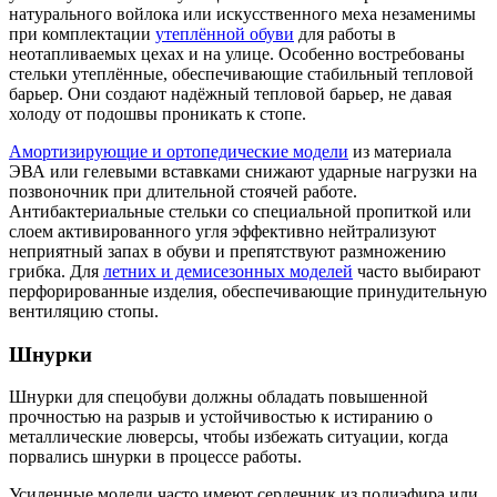
натурального войлока или искусственного меха незаменимы
при комплектации
утеплённой обуви
для работы в
неотапливаемых цехах и на улице. Особенно востребованы
стельки утеплённые, обеспечивающие стабильный тепловой
барьер. Они создают надёжный тепловой барьер, не давая
холоду от подошвы проникать к стопе.
Амортизирующие и ортопедические модели
из материала
ЭВА или гелевыми вставками снижают ударные нагрузки на
позвоночник при длительной стоячей работе.
Антибактериальные стельки со специальной пропиткой или
слоем активированного угля эффективно нейтрализуют
неприятный запах в обуви и препятствуют размножению
грибка. Для
летних и демисезонных моделей
часто выбирают
перфорированные изделия, обеспечивающие принудительную
вентиляцию стопы.
Шнурки
Шнурки для спецобуви должны обладать повышенной
прочностью на разрыв и устойчивостью к истиранию о
металлические люверсы, чтобы избежать ситуации, когда
порвались шнурки в процессе работы.
Усиленные модели часто имеют сердечник из полиэфира или