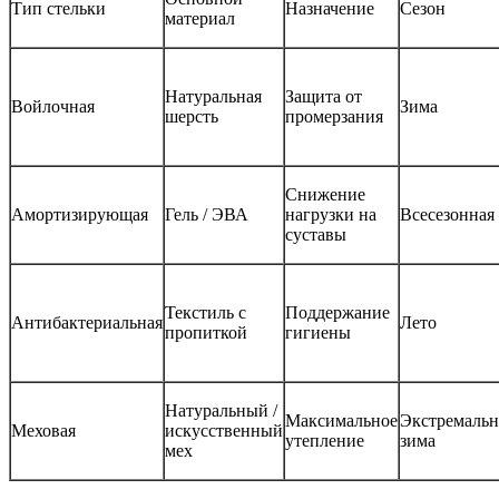
Тип стельки
Назначение
Сезон
материал
Натуральная
Защита от
Войлочная
Зима
шерсть
промерзания
Снижение
Амортизирующая
Гель / ЭВА
нагрузки на
Всесезонная
суставы
Текстиль с
Поддержание
Антибактериальная
Лето
пропиткой
гигиены
Натуральный /
Максимальное
Экстремальн
Меховая
искусственный
утепление
зима
мех