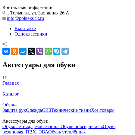
Контактная информация
г. Тольятти, ул. Заставная 26 А
info@politeks-tlt.ru
Вконтакте
Одноклассники
Аксессуары для обуви
11
Главная
—
Каталог
—
Обувь
Защита рук
Одежда
СИЗ
Технические ткани
Хоз.товары
—
Аксессуары для обуви
Обувь летняя, демисезонная
Обувь повседневная
Обувь
резиновая, ПВХ, ЭВА
Обувь утеплённая