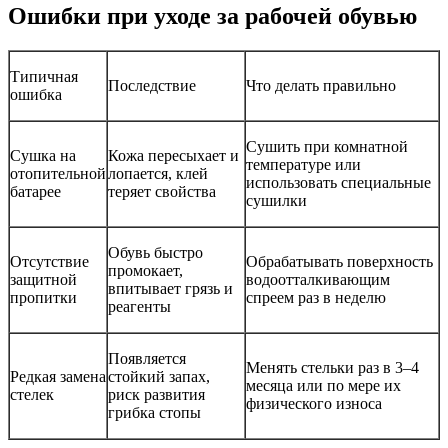
Ошибки при уходе за рабочей обувью
Типичная
Последствие
Что делать правильно
ошибка
Сушить при комнатной
Сушка на
Кожа пересыхает и
температуре или
отопительной
лопается, клей
использовать специальные
батарее
теряет свойства
сушилки
Обувь быстро
Отсутствие
Обрабатывать поверхность
промокает,
защитной
водоотталкивающим
впитывает грязь и
пропитки
спреем раз в неделю
реагенты
Появляется
Менять стельки раз в 3–4
Редкая замена
стойкий запах,
месяца или по мере их
стелек
риск развития
физического износа
грибка стопы