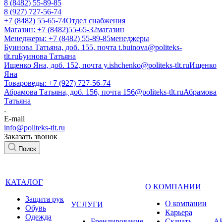
8 (8482) 55-89-85
8 (927) 727-56-74
+7 (8482) 55-65-74
Отдел снабжения
Магазин: +7 (8482)55-65-32
магазин
Менеджеры: +7 (8482) 55-89-85
менеджеры
Буинова Татьяна, доб. 155, почта t.buinova@politeks-
tlt.ru
Буинова Татьяна
Ищенко Яна, доб. 152, почта y.ishchenko@politeks-tlt.ru
Ищенко
Яна
Товароведы: +7 (927) 727-56-74
Абрамова Татьяна, доб. 156, почта 156@politeks-tlt.ru
Абрамова
Татьяна
E-mail
info@politeks-tlt.ru
Заказать звонок
Поиск
КАТАЛОГ
О КОМПАНИИ
Защита рук
О компании
УСЛУГИ
Обувь
Карьера
Одежда
Брендирование
Cкачать
А