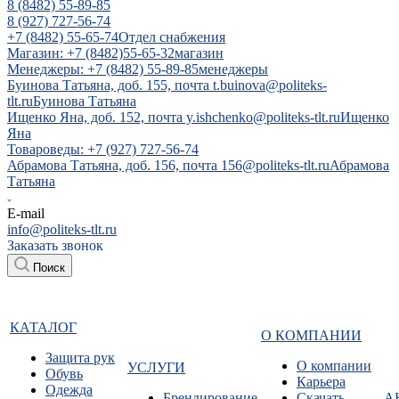
8 (8482) 55-89-85
8 (927) 727-56-74
+7 (8482) 55-65-74
Отдел снабжения
Магазин: +7 (8482)55-65-32
магазин
Менеджеры: +7 (8482) 55-89-85
менеджеры
Буинова Татьяна, доб. 155, почта t.buinova@politeks-
tlt.ru
Буинова Татьяна
Ищенко Яна, доб. 152, почта y.ishchenko@politeks-tlt.ru
Ищенко
Яна
Товароведы: +7 (927) 727-56-74
Абрамова Татьяна, доб. 156, почта 156@politeks-tlt.ru
Абрамова
Татьяна
E-mail
info@politeks-tlt.ru
Заказать звонок
Поиск
КАТАЛОГ
О КОМПАНИИ
Защита рук
О компании
УСЛУГИ
Обувь
Карьера
Одежда
Брендирование
Cкачать
А