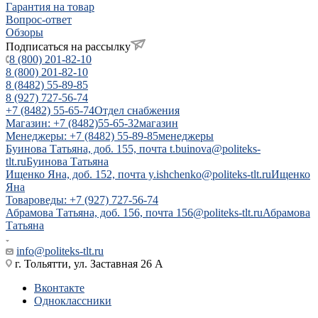
Гарантия на товар
Вопрос-ответ
Обзоры
Подписаться на рассылку
8 (800) 201-82-10
8 (800) 201-82-10
8 (8482) 55-89-85
8 (927) 727-56-74
+7 (8482) 55-65-74
Отдел снабжения
Магазин: +7 (8482)55-65-32
магазин
Менеджеры: +7 (8482) 55-89-85
менеджеры
Буинова Татьяна, доб. 155, почта t.buinova@politeks-
tlt.ru
Буинова Татьяна
Ищенко Яна, доб. 152, почта y.ishchenko@politeks-tlt.ru
Ищенко
Яна
Товароведы: +7 (927) 727-56-74
Абрамова Татьяна, доб. 156, почта 156@politeks-tlt.ru
Абрамова
Татьяна
info@politeks-tlt.ru
г. Тольятти, ул. Заставная 26 А
Вконтакте
Одноклассники