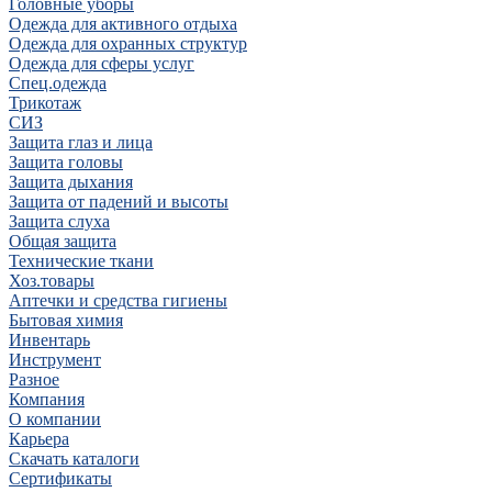
Головные уборы
Одежда для активного отдыха
Одежда для охранных структур
Одежда для сферы услуг
Спец.одежда
Трикотаж
СИЗ
Защита глаз и лица
Защита головы
Защита дыхания
Защита от падений и высоты
Защита слуха
Общая защита
Технические ткани
Хоз.товары
Аптечки и средства гигиены
Бытовая химия
Инвентарь
Инструмент
Разное
Компания
О компании
Карьера
Cкачать каталоги
Сертификаты