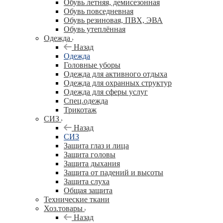
Обувь летняя, демисезонная
Обувь повседневная
Обувь резиновая, ПВХ, ЭВА
Обувь утеплённая
Одежда
Назад
Одежда
Головные уборы
Одежда для активного отдыха
Одежда для охранных структур
Одежда для сферы услуг
Спец.одежда
Трикотаж
СИЗ
Назад
СИЗ
Защита глаз и лица
Защита головы
Защита дыхания
Защита от падений и высоты
Защита слуха
Общая защита
Технические ткани
Хоз.товары
Назад