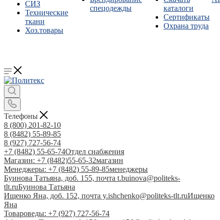
СИЗ
спецодежды
каталоги
Технические
Сертификаты
ткани
Охрана труда
Хоз.товары
Телефоны
8 (800) 201-82-10
8 (8482) 55-89-85
8 (927) 727-56-74
+7 (8482) 55-65-74
Отдел снабжения
Магазин: +7 (8482)55-65-32
магазин
Менеджеры: +7 (8482) 55-89-85
менеджеры
Буинова Татьяна, доб. 155, почта t.buinova@politeks-
tlt.ru
Буинова Татьяна
Ищенко Яна, доб. 152, почта y.ishchenko@politeks-tlt.ru
Ищенко
Яна
Товароведы: +7 (927) 727-56-74