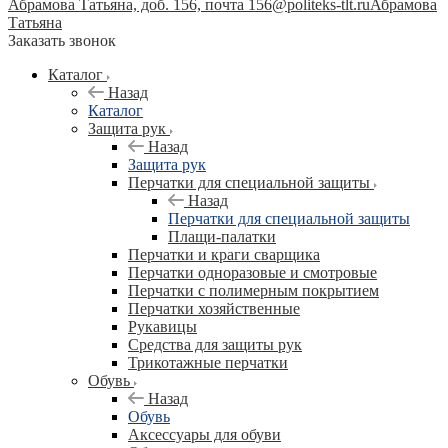
Абрамова Татьяна, доб. 156, почта 156@politeks-tlt.ru
Абрамова
Татьяна
Заказать звонок
Каталог
Назад
Каталог
Защита рук
Назад
Защита рук
Перчатки для специальной защиты
Назад
Перчатки для специальной защиты
Плащи-палатки
Перчатки и краги сварщика
Перчатки одноразовые и смотровые
Перчатки с полимерным покрытием
Перчатки хозяйственные
Рукавицы
Средства для защиты рук
Трикотажные перчатки
Обувь
Назад
Обувь
Аксессуары для обуви