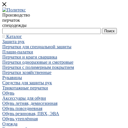
Производство
перчаток
спецодежды
Каталог
Защита рук
Перчатки для специальной защиты
Плащи-палатки
Перчатки и краги сварщика
Перчатки одноразовые и смотровые
Перчатки с полимерным покрытием
Перчатки хозяйственные
Рукавицы
Средства для защиты рук
Трикотажные перчатки
Обувь
Аксессуары для обуви
Обувь летняя, демисезонная
Обувь повседневная
Обувь резиновая, ПВХ, ЭВА
Обувь утеплённая
Одежда