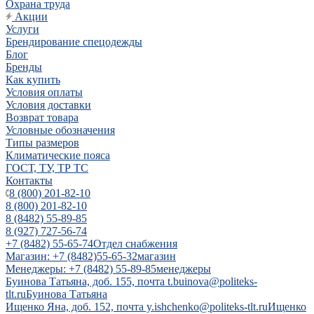
Охрана труда
Акции
Услуги
Брендирование спецодежды
Блог
Бренды
Как купить
Условия оплаты
Условия доставки
Возврат товара
Условные обозначения
Типы размеров
Климатические пояса
ГОСТ, ТУ, ТР ТС
Контакты
8 (800) 201-82-10
8 (800) 201-82-10
8 (8482) 55-89-85
8 (927) 727-56-74
+7 (8482) 55-65-74
Отдел снабжения
Магазин: +7 (8482)55-65-32
магазин
Менеджеры: +7 (8482) 55-89-85
менеджеры
Буинова Татьяна, доб. 155, почта t.buinova@politeks-
tlt.ru
Буинова Татьяна
Ищенко Яна, доб. 152, почта y.ishchenko@politeks-tlt.ru
Ищенко