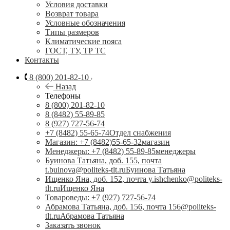
Условия доставки
Возврат товара
Условные обозначения
Типы размеров
Климатические пояса
ГОСТ, ТУ, ТР ТС
Контакты
8 (800) 201-82-10
Назад
Телефоны
8 (800) 201-82-10
8 (8482) 55-89-85
8 (927) 727-56-74
+7 (8482) 55-65-74
Отдел снабжения
Магазин: +7 (8482)55-65-32
магазин
Менеджеры: +7 (8482) 55-89-85
менеджеры
Буинова Татьяна, доб. 155, почта
t.buinova@politeks-tlt.ru
Буинова Татьяна
Ищенко Яна, доб. 152, почта y.ishchenko@politeks-
tlt.ru
Ищенко Яна
Товароведы: +7 (927) 727-56-74
Абрамова Татьяна, доб. 156, почта 156@politeks-
tlt.ru
Абрамова Татьяна
Заказать звонок