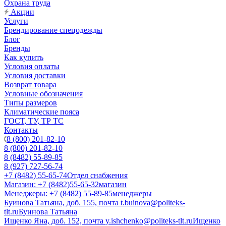
Охрана труда
Акции
Услуги
Брендирование спецодежды
Блог
Бренды
Как купить
Условия оплаты
Условия доставки
Возврат товара
Условные обозначения
Типы размеров
Климатические пояса
ГОСТ, ТУ, ТР ТС
Контакты
8 (800) 201-82-10
8 (800) 201-82-10
8 (8482) 55-89-85
8 (927) 727-56-74
+7 (8482) 55-65-74
Отдел снабжения
Магазин: +7 (8482)55-65-32
магазин
Менеджеры: +7 (8482) 55-89-85
менеджеры
Буинова Татьяна, доб. 155, почта t.buinova@politeks-
tlt.ru
Буинова Татьяна
Ищенко Яна, доб. 152, почта y.ishchenko@politeks-tlt.ru
Ищенко