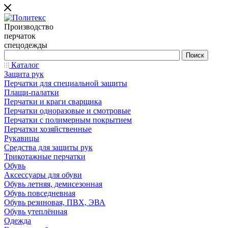
Производство
перчаток
спецодежды
Каталог
Защита рук
Перчатки для специальной защиты
Плащи-палатки
Перчатки и краги сварщика
Перчатки одноразовые и смотровые
Перчатки с полимерным покрытием
Перчатки хозяйственные
Рукавицы
Средства для защиты рук
Трикотажные перчатки
Обувь
Аксессуары для обуви
Обувь летняя, демисезонная
Обувь повседневная
Обувь резиновая, ПВХ, ЭВА
Обувь утеплённая
Одежда