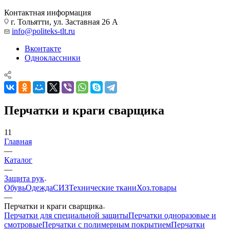
Контактная информация
г. Тольятти, ул. Заставная 26 А
info@politeks-tlt.ru
Вконтакте
Одноклассники
Перчатки и краги сварщика
11
Главная
—
Каталог
—
Защита рук
Обувь
Одежда
СИЗ
Технические ткани
Хоз.товары
—
Перчатки и краги сварщика
Перчатки для специальной защиты
Перчатки одноразовые и
смотровые
Перчатки с полимерным покрытием
Перчатки