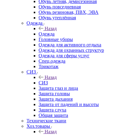
Обувь летняя, демисезонная
Обувь повседневная
Обувь резиновая, ПВХ, ЭВА
Обувь утеплённая
Одежда
Назад
Одежда
Головные уборы
Одежда для активного отдыха
Одежда для охранных структур
Одежда для сферы услуг
Спец.одежда
Трикотаж
СИЗ
Назад
СИЗ
Защита глаз и лица
Защита головы
Защита дыхания
Защита от падений и высоты
Защита слуха
Общая защита
Технические ткани
Хоз.товары
Назад