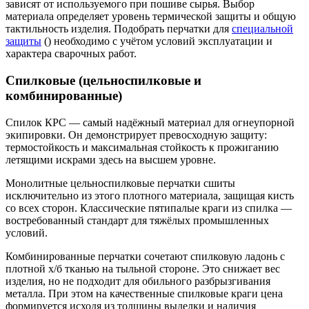
зависят от используемого при пошиве сырья. Выбор
материала определяет уровень термической защиты и общую
тактильность изделия. Подобрать перчатки для
специальной
защиты
() необходимо с учётом условий эксплуатации и
характера сварочных работ.
Спилковые (цельноспилковые и
комбинированные)
Спилок КРС — самый надёжный материал для огнеупорной
экипировки. Он демонстрирует превосходную защиту:
термостойкость и максимальная стойкость к прожиганию
летящими искрами здесь на высшем уровне.
Монолитные цельноспилковые перчатки сшиты
исключительно из этого плотного материала, защищая кисть
со всех сторон. Классические пятипалые краги из спилка —
востребованный стандарт для тяжёлых промышленных
условий.
Комбинированные перчатки сочетают спилковую ладонь с
плотной х/б тканью на тыльной стороне. Это снижает вес
изделия, но не подходит для обильного разбрызгивания
металла. При этом на качественные спилковые краги цена
формируется исходя из толщины выделки и наличия