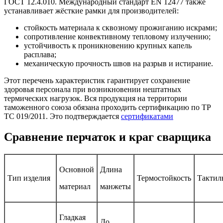
ГОСТ 12.4.010. Международный стандарт EN 12477 также
устанавливает жёсткие рамки для производителей:
стойкость материала к сквозному прожиганию искрами;
сопротивление конвективному тепловому излучению;
устойчивость к проникновению крупных капель
расплава;
механическую прочность швов на разрыв и истирание.
Этот перечень характеристик гарантирует сохранение
здоровья персонала при возникновении нештатных
термических нагрузок. Вся продукция на территории
таможенного союза обязана проходить сертификацию по ТР
ТС 019/2011. Это подтверждается
сертификатами
Сравнение перчаток и краг сварщика
Основной
Длина
Тип изделия
Термостойкость
Тактил
материал
манжеты
Гладкая
До