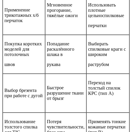
Мгновенное
Использовать
Применение
прогорание,
плотные
трикотажных х/б
тяжёлые ожоги
цельноспилковые
перчаток
перчатки
Покупка коротких
Попадание
Выбирать
моделей для
раскалённого
спилковые краги с
потолочных
шлака в
широким
швов
рукава
раструбом
Переход на
Быстрое
толстый спилок
Выбор брезента
разрушение ткани
КРС (тип А)
при работе с дугой
от брызг
Использование
Потеря
Применять тонкие
толстого спилка
чувствительности,
кожаные перчатки