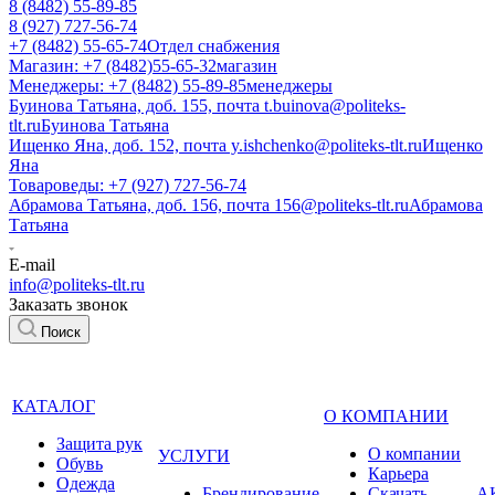
8 (8482) 55-89-85
8 (927) 727-56-74
+7 (8482) 55-65-74
Отдел снабжения
Магазин: +7 (8482)55-65-32
магазин
Менеджеры: +7 (8482) 55-89-85
менеджеры
Буинова Татьяна, доб. 155, почта t.buinova@politeks-
tlt.ru
Буинова Татьяна
Ищенко Яна, доб. 152, почта y.ishchenko@politeks-tlt.ru
Ищенко
Яна
Товароведы: +7 (927) 727-56-74
Абрамова Татьяна, доб. 156, почта 156@politeks-tlt.ru
Абрамова
Татьяна
E-mail
info@politeks-tlt.ru
Заказать звонок
Поиск
КАТАЛОГ
О КОМПАНИИ
Защита рук
О компании
УСЛУГИ
Обувь
Карьера
Одежда
Брендирование
Cкачать
А