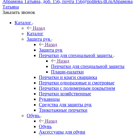
Абрамова Татьяна, доб. 156, почта 156@politeks-tlt.ru
Абрамова
Татьяна
Заказать звонок
Каталог
Назад
Каталог
Защита рук
Назад
Защита рук
Перчатки для специальной защиты
Назад
Перчатки для специальной защиты
Плащи-палатки
Перчатки и краги сварщика
Перчатки одноразовые и смотровые
Перчатки с полимерным покрытием
Перчатки хозяйственные
Рукавицы
Средства для защиты рук
Трикотажные перчатки
Обувь
Назад
Обувь
Аксессуары для обуви