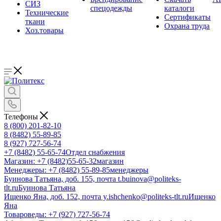
СИЗ
спецодежды
каталоги
Технические
Сертификаты
ткани
Охрана труда
Хоз.товары
Телефоны
8 (800) 201-82-10
8 (8482) 55-89-85
8 (927) 727-56-74
+7 (8482) 55-65-74
Отдел снабжения
Магазин: +7 (8482)55-65-32
магазин
Менеджеры: +7 (8482) 55-89-85
менеджеры
Буинова Татьяна, доб. 155, почта t.buinova@politeks-
tlt.ru
Буинова Татьяна
Ищенко Яна, доб. 152, почта y.ishchenko@politeks-tlt.ru
Ищенко
Яна
Товароведы: +7 (927) 727-56-74