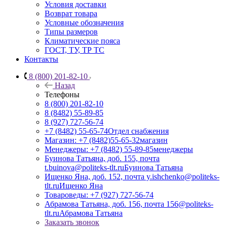
Условия доставки
Возврат товара
Условные обозначения
Типы размеров
Климатические пояса
ГОСТ, ТУ, ТР ТС
Контакты
8 (800) 201-82-10
Назад
Телефоны
8 (800) 201-82-10
8 (8482) 55-89-85
8 (927) 727-56-74
+7 (8482) 55-65-74
Отдел снабжения
Магазин: +7 (8482)55-65-32
магазин
Менеджеры: +7 (8482) 55-89-85
менеджеры
Буинова Татьяна, доб. 155, почта
t.buinova@politeks-tlt.ru
Буинова Татьяна
Ищенко Яна, доб. 152, почта y.ishchenko@politeks-
tlt.ru
Ищенко Яна
Товароведы: +7 (927) 727-56-74
Абрамова Татьяна, доб. 156, почта 156@politeks-
tlt.ru
Абрамова Татьяна
Заказать звонок