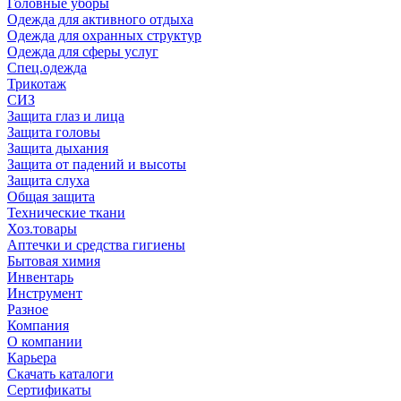
Головные уборы
Одежда для активного отдыха
Одежда для охранных структур
Одежда для сферы услуг
Спец.одежда
Трикотаж
СИЗ
Защита глаз и лица
Защита головы
Защита дыхания
Защита от падений и высоты
Защита слуха
Общая защита
Технические ткани
Хоз.товары
Аптечки и средства гигиены
Бытовая химия
Инвентарь
Инструмент
Разное
Компания
О компании
Карьера
Cкачать каталоги
Сертификаты