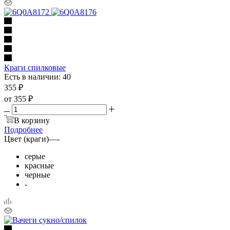
Краги спилковые
Есть в наличии: 40
355
₽
от
355 ₽
В корзину
Подробнее
Цвет (краги)
—
-
серые
красные
черные
-