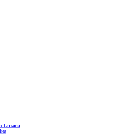
а Татьяна
Яна