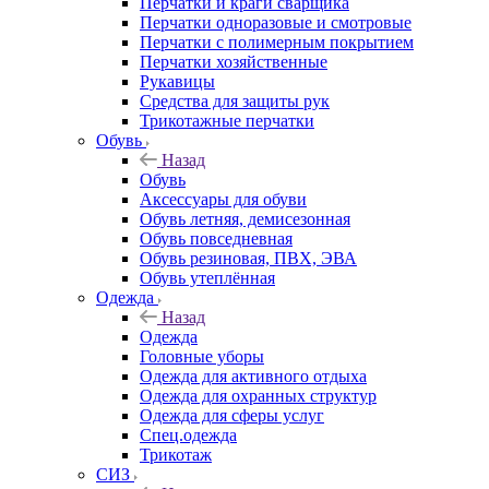
Перчатки и краги сварщика
Перчатки одноразовые и смотровые
Перчатки с полимерным покрытием
Перчатки хозяйственные
Рукавицы
Средства для защиты рук
Трикотажные перчатки
Обувь
Назад
Обувь
Аксессуары для обуви
Обувь летняя, демисезонная
Обувь повседневная
Обувь резиновая, ПВХ, ЭВА
Обувь утеплённая
Одежда
Назад
Одежда
Головные уборы
Одежда для активного отдыха
Одежда для охранных структур
Одежда для сферы услуг
Спец.одежда
Трикотаж
СИЗ