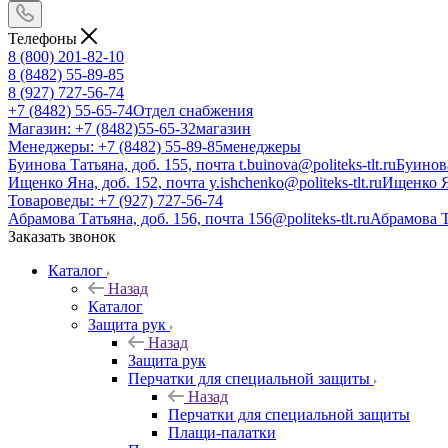
Телефоны
8 (800) 201-82-10
8 (8482) 55-89-85
8 (927) 727-56-74
+7 (8482) 55-65-74
Отдел снабжения
Магазин: +7 (8482)55-65-32
магазин
Менеджеры: +7 (8482) 55-89-85
менеджеры
Буинова Татьяна, доб. 155, почта t.buinova@politeks-tlt.ru
Буинов
Ищенко Яна, доб. 152, почта y.ishchenko@politeks-tlt.ru
Ищенко 
Товароведы: +7 (927) 727-56-74
Абрамова Татьяна, доб. 156, почта 156@politeks-tlt.ru
Абрамова 
Заказать звонок
Каталог
Назад
Каталог
Защита рук
Назад
Защита рук
Перчатки для специальной защиты
Назад
Перчатки для специальной защиты
Плащи-палатки