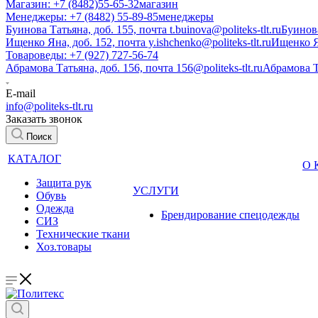
Магазин: +7 (8482)55-65-32
магазин
Менеджеры: +7 (8482) 55-89-85
менеджеры
Буинова Татьяна, доб. 155, почта t.buinova@politeks-tlt.ru
Буинов
Ищенко Яна, доб. 152, почта y.ishchenko@politeks-tlt.ru
Ищенко 
Товароведы: +7 (927) 727-56-74
Абрамова Татьяна, доб. 156, почта 156@politeks-tlt.ru
Абрамова 
E-mail
info@politeks-tlt.ru
Заказать звонок
Поиск
КАТАЛОГ
О
Защита рук
УСЛУГИ
Обувь
Одежда
Брендирование спецодежды
СИЗ
Технические ткани
Хоз.товары