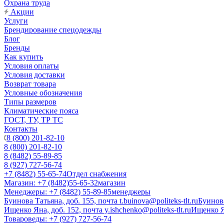
Охрана труда
Акции
Услуги
Брендирование спецодежды
Блог
Бренды
Как купить
Условия оплаты
Условия доставки
Возврат товара
Условные обозначения
Типы размеров
Климатические пояса
ГОСТ, ТУ, ТР ТС
Контакты
8 (800) 201-82-10
8 (800) 201-82-10
8 (8482) 55-89-85
8 (927) 727-56-74
+7 (8482) 55-65-74
Отдел снабжения
Магазин: +7 (8482)55-65-32
магазин
Менеджеры: +7 (8482) 55-89-85
менеджеры
Буинова Татьяна, доб. 155, почта t.buinova@politeks-tlt.ru
Буинов
Ищенко Яна, доб. 152, почта y.ishchenko@politeks-tlt.ru
Ищенко 
Товароведы: +7 (927) 727-56-74