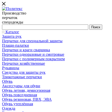
Производство
перчаток
спецодежды
Каталог
Защита рук
Перчатки для специальной защиты
Плащи-палатки
Перчатки и краги сварщика
Перчатки одноразовые и смотровые
Перчатки с полимерным покрытием
Перчатки хозяйственные
Рукавицы
Средства для защиты рук
Трикотажные перчатки
Обувь
Аксессуары для обуви
Обувь летняя, демисезонная
Обувь повседневная
Обувь резиновая, ПВХ, ЭВА
Обувь утеплённая
Одежда