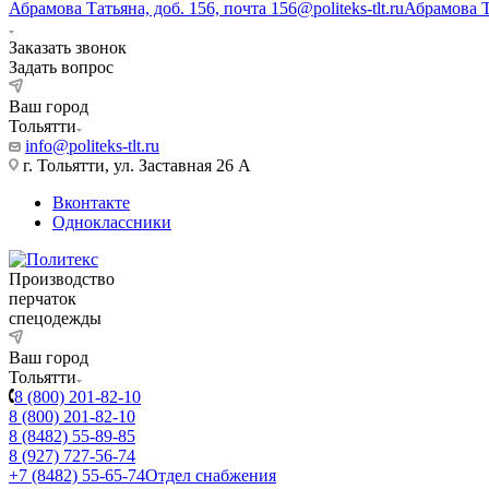
Абрамова Татьяна, доб. 156, почта 156@politeks-tlt.ru
Абрамова 
Заказать звонок
Задать вопрос
Ваш город
Тольятти
info@politeks-tlt.ru
г. Тольятти, ул. Заставная 26 А
Вконтакте
Одноклассники
Производство
перчаток
спецодежды
Ваш город
Тольятти
8 (800) 201-82-10
8 (800) 201-82-10
8 (8482) 55-89-85
8 (927) 727-56-74
+7 (8482) 55-65-74
Отдел снабжения