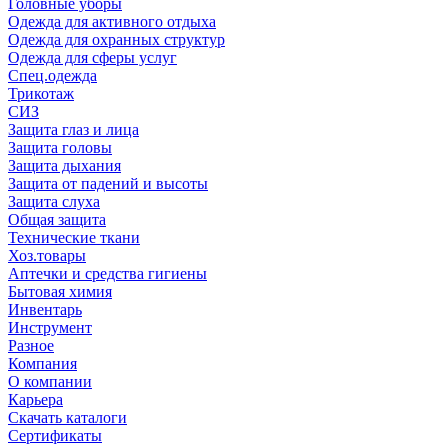
Головные уборы
Одежда для активного отдыха
Одежда для охранных структур
Одежда для сферы услуг
Спец.одежда
Трикотаж
СИЗ
Защита глаз и лица
Защита головы
Защита дыхания
Защита от падений и высоты
Защита слуха
Общая защита
Технические ткани
Хоз.товары
Аптечки и средства гигиены
Бытовая химия
Инвентарь
Инструмент
Разное
Компания
О компании
Карьера
Cкачать каталоги
Сертификаты