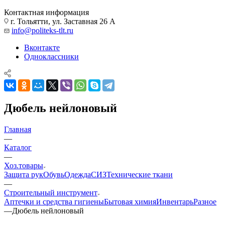
Контактная информация
г. Тольятти, ул. Заставная 26 А
info@politeks-tlt.ru
Вконтакте
Одноклассники
Дюбель нейлоновый
Главная
—
Каталог
—
Хоз.товары
Защита рук
Обувь
Одежда
СИЗ
Технические ткани
—
Строительный инструмент
Аптечки и средства гигиены
Бытовая химия
Инвентарь
Разное
—
Дюбель нейлоновый