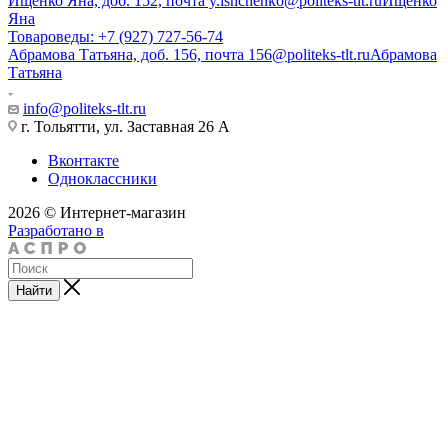
Ищенко Яна, доб. 152, почта y.ishchenko@politeks-tlt.ru
Ищенко
Яна
Товароведы: +7 (927) 727-56-74
Абрамова Татьяна, доб. 156, почта 156@politeks-tlt.ru
Абрамова
Татьяна
info@politeks-tlt.ru
г. Тольятти, ул. Заставная 26 А
Вконтакте
Одноклассники
2026 © Интернет-магазин
Разработано в
Найти