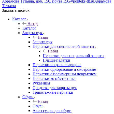
Абрамова Татьяна, доб. 156, почта 156@politeks-tlt.ru
Абрамова
Татьяна
Заказать звонок
Каталог
Назад
Каталог
Защита рук
Назад
Защита рук
Перчатки для специальной защиты
Назад
Перчатки для специальной защиты
Плащи-палатки
Перчатки и краги сварщика
Перчатки одноразовые и смотровые
Перчатки с полимерным покрытием
Перчатки хозяйственные
Рукавицы
Средства для защиты рук
Трикотажные перчатки
Обувь
Назад
Обувь
Аксессуары для обуви