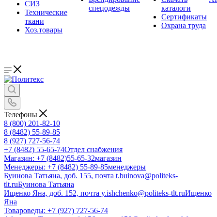
СИЗ
спецодежды
каталоги
Технические
Сертификаты
ткани
Охрана труда
Хоз.товары
Телефоны
8 (800) 201-82-10
8 (8482) 55-89-85
8 (927) 727-56-74
+7 (8482) 55-65-74
Отдел снабжения
Магазин: +7 (8482)55-65-32
магазин
Менеджеры: +7 (8482) 55-89-85
менеджеры
Буинова Татьяна, доб. 155, почта t.buinova@politeks-
tlt.ru
Буинова Татьяна
Ищенко Яна, доб. 152, почта y.ishchenko@politeks-tlt.ru
Ищенко
Яна
Товароведы: +7 (927) 727-56-74