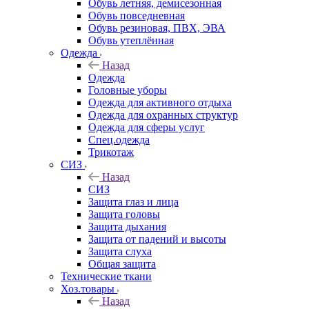
Обувь летняя, демисезонная
Обувь повседневная
Обувь резиновая, ПВХ, ЭВА
Обувь утеплённая
Одежда
Назад
Одежда
Головные уборы
Одежда для активного отдыха
Одежда для охранных структур
Одежда для сферы услуг
Спец.одежда
Трикотаж
СИЗ
Назад
СИЗ
Защита глаз и лица
Защита головы
Защита дыхания
Защита от падений и высоты
Защита слуха
Общая защита
Технические ткани
Хоз.товары
Назад