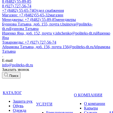
8 (8482) 55-89-85
8 (927) 727-56-74
+7 (8482) 55-65-74
Отдел снабжения
Магазин: +7 (8482)55-65-32
магазин
Менеджеры: +7 (8482) 55-89-85
менеджеры
Буинова Татьяна, доб. 155, почта t.buinova@politeks-
tlt.ru
Буинова Татьяна
Ищенко Яна, доб. 152, почта y.ishchenko@politeks-tlt.ru
Ищенко
Яна
Товароведы: +7 (927) 727-56-74
Абрамова Татьяна, доб. 156, почта 156@politeks-tlt.ru
Абрамова
Татьяна
E-mail
info@politeks-tlt.ru
Заказать звонок
Поиск
КАТАЛОГ
О КОМПАНИИ
Защита рук
О компании
УСЛУГИ
Обувь
Карьера
Одежда
Брендирование
Cкачать
А