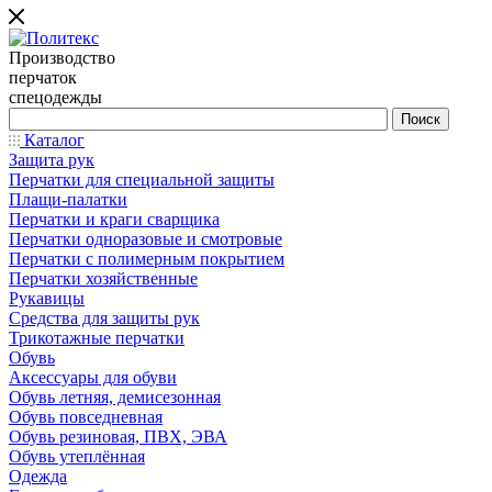
Производство
перчаток
спецодежды
Каталог
Защита рук
Перчатки для специальной защиты
Плащи-палатки
Перчатки и краги сварщика
Перчатки одноразовые и смотровые
Перчатки с полимерным покрытием
Перчатки хозяйственные
Рукавицы
Средства для защиты рук
Трикотажные перчатки
Обувь
Аксессуары для обуви
Обувь летняя, демисезонная
Обувь повседневная
Обувь резиновая, ПВХ, ЭВА
Обувь утеплённая
Одежда