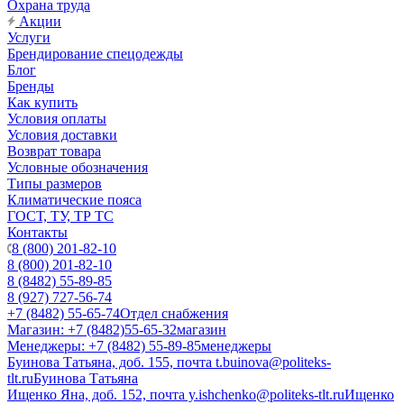
Охрана труда
Акции
Услуги
Брендирование спецодежды
Блог
Бренды
Как купить
Условия оплаты
Условия доставки
Возврат товара
Условные обозначения
Типы размеров
Климатические пояса
ГОСТ, ТУ, ТР ТС
Контакты
8 (800) 201-82-10
8 (800) 201-82-10
8 (8482) 55-89-85
8 (927) 727-56-74
+7 (8482) 55-65-74
Отдел снабжения
Магазин: +7 (8482)55-65-32
магазин
Менеджеры: +7 (8482) 55-89-85
менеджеры
Буинова Татьяна, доб. 155, почта t.buinova@politeks-
tlt.ru
Буинова Татьяна
Ищенко Яна, доб. 152, почта y.ishchenko@politeks-tlt.ru
Ищенко