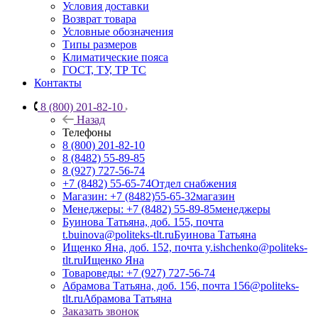
Условия доставки
Возврат товара
Условные обозначения
Типы размеров
Климатические пояса
ГОСТ, ТУ, ТР ТС
Контакты
8 (800) 201-82-10
Назад
Телефоны
8 (800) 201-82-10
8 (8482) 55-89-85
8 (927) 727-56-74
+7 (8482) 55-65-74
Отдел снабжения
Магазин: +7 (8482)55-65-32
магазин
Менеджеры: +7 (8482) 55-89-85
менеджеры
Буинова Татьяна, доб. 155, почта
t.buinova@politeks-tlt.ru
Буинова Татьяна
Ищенко Яна, доб. 152, почта y.ishchenko@politeks-
tlt.ru
Ищенко Яна
Товароведы: +7 (927) 727-56-74
Абрамова Татьяна, доб. 156, почта 156@politeks-
tlt.ru
Абрамова Татьяна
Заказать звонок