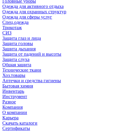
Головные уборы
Одежда для активного отдыха
Одежда для охранных структур
Одежда для сферы услуг
Спец.одежда
Трикотаж
СИЗ
Защита глаз и лица
Защита головы
Защита дыхания
Защита от падений и высоты
Защита слуха
Общая защита
Технические ткани
Хоз.товары
Аптечки и средства гигиены
Бытовая химия
Инвентарь
Инструмент
Разное
Компания
О компании
Карьера
Cкачать каталоги
Сертификаты