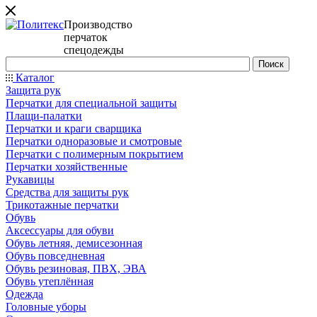
Производство
перчаток
спецодежды
Каталог
Защита рук
Перчатки для специальной защиты
Плащи-палатки
Перчатки и краги сварщика
Перчатки одноразовые и смотровые
Перчатки с полимерным покрытием
Перчатки хозяйственные
Рукавицы
Средства для защиты рук
Трикотажные перчатки
Обувь
Аксессуары для обуви
Обувь летняя, демисезонная
Обувь повседневная
Обувь резиновая, ПВХ, ЭВА
Обувь утеплённая
Одежда
Головные уборы