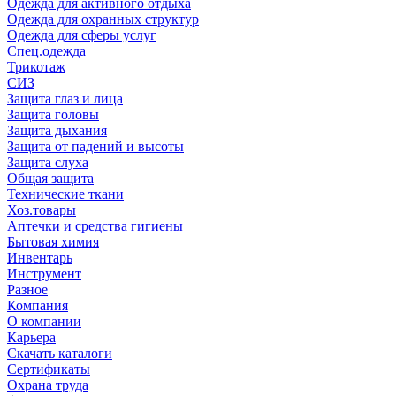
Одежда для активного отдыха
Одежда для охранных структур
Одежда для сферы услуг
Спец.одежда
Трикотаж
СИЗ
Защита глаз и лица
Защита головы
Защита дыхания
Защита от падений и высоты
Защита слуха
Общая защита
Технические ткани
Хоз.товары
Аптечки и средства гигиены
Бытовая химия
Инвентарь
Инструмент
Разное
Компания
О компании
Карьера
Cкачать каталоги
Сертификаты
Охрана труда