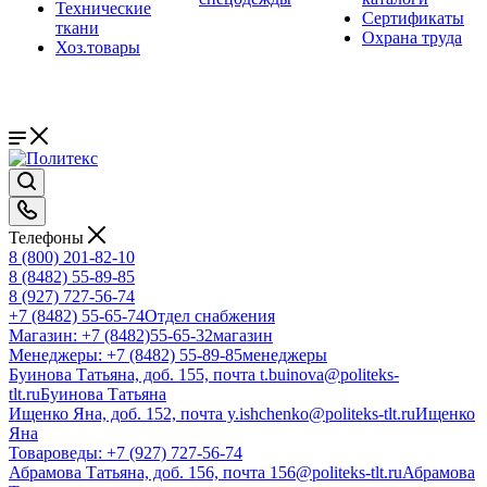
Технические
Сертификаты
ткани
Охрана труда
Хоз.товары
Телефоны
8 (800) 201-82-10
8 (8482) 55-89-85
8 (927) 727-56-74
+7 (8482) 55-65-74
Отдел снабжения
Магазин: +7 (8482)55-65-32
магазин
Менеджеры: +7 (8482) 55-89-85
менеджеры
Буинова Татьяна, доб. 155, почта t.buinova@politeks-
tlt.ru
Буинова Татьяна
Ищенко Яна, доб. 152, почта y.ishchenko@politeks-tlt.ru
Ищенко
Яна
Товароведы: +7 (927) 727-56-74
Абрамова Татьяна, доб. 156, почта 156@politeks-tlt.ru
Абрамова