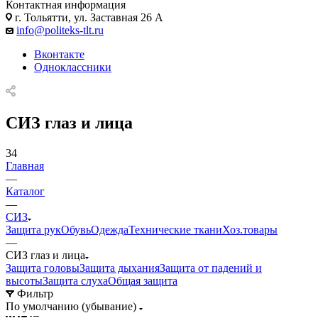
Контактная информация
г. Тольятти, ул. Заставная 26 А
info@politeks-tlt.ru
Вконтакте
Одноклассники
СИЗ глаз и лица
34
Главная
—
Каталог
—
СИЗ
Защита рук
Обувь
Одежда
Технические ткани
Хоз.товары
—
СИЗ глаз и лица
Защита головы
Защита дыхания
Защита от падений и
высоты
Защита слуха
Общая защита
Фильтр
По умолчанию (убывание)