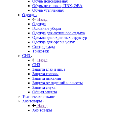
Обувь повседневная
Обувь резиновая, ПВХ, ЭВА
Обувь утеплённая
Одежда
Назад
Одежда
Головные уборы
Одежда для активного отдыха
Одежда для охранных структур
Одежда для сферы услуг
Спец.одежда
Трикотаж
СИЗ
Назад
СИЗ
Защита глаз и лица
Защита головы
Защита дыхания
Защита от падений и высоты
Защита слуха
Общая защита
Технические ткани
Хоз.товары
Назад
Хоз.товары