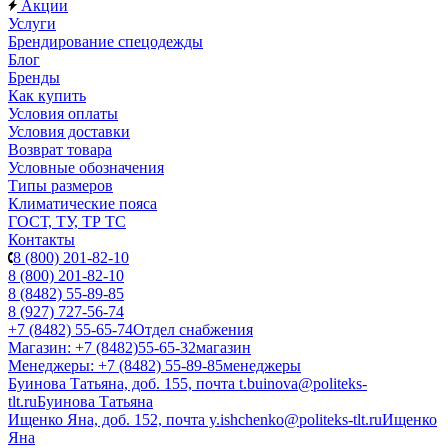
Акции
Услуги
Брендирование спецодежды
Блог
Бренды
Как купить
Условия оплаты
Условия доставки
Возврат товара
Условные обозначения
Типы размеров
Климатические пояса
ГОСТ, ТУ, ТР ТС
Контакты
8 (800) 201-82-10
8 (800) 201-82-10
8 (8482) 55-89-85
8 (927) 727-56-74
+7 (8482) 55-65-74
Отдел снабжения
Магазин: +7 (8482)55-65-32
магазин
Менеджеры: +7 (8482) 55-89-85
менеджеры
Буинова Татьяна, доб. 155, почта t.buinova@politeks-
tlt.ru
Буинова Татьяна
Ищенко Яна, доб. 152, почта y.ishchenko@politeks-tlt.ru
Ищенко
Яна