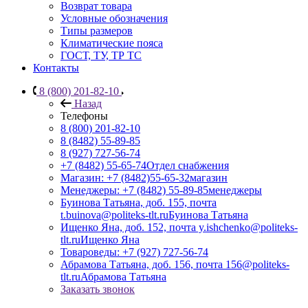
Возврат товара
Условные обозначения
Типы размеров
Климатические пояса
ГОСТ, ТУ, ТР ТС
Контакты
8 (800) 201-82-10
Назад
Телефоны
8 (800) 201-82-10
8 (8482) 55-89-85
8 (927) 727-56-74
+7 (8482) 55-65-74
Отдел снабжения
Магазин: +7 (8482)55-65-32
магазин
Менеджеры: +7 (8482) 55-89-85
менеджеры
Буинова Татьяна, доб. 155, почта
t.buinova@politeks-tlt.ru
Буинова Татьяна
Ищенко Яна, доб. 152, почта y.ishchenko@politeks-
tlt.ru
Ищенко Яна
Товароведы: +7 (927) 727-56-74
Абрамова Татьяна, доб. 156, почта 156@politeks-
tlt.ru
Абрамова Татьяна
Заказать звонок