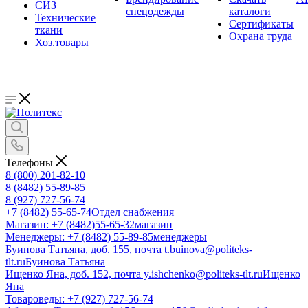
СИЗ
спецодежды
каталоги
Технические
Сертификаты
ткани
Охрана труда
Хоз.товары
Телефоны
8 (800) 201-82-10
8 (8482) 55-89-85
8 (927) 727-56-74
+7 (8482) 55-65-74
Отдел снабжения
Магазин: +7 (8482)55-65-32
магазин
Менеджеры: +7 (8482) 55-89-85
менеджеры
Буинова Татьяна, доб. 155, почта t.buinova@politeks-
tlt.ru
Буинова Татьяна
Ищенко Яна, доб. 152, почта y.ishchenko@politeks-tlt.ru
Ищенко
Яна
Товароведы: +7 (927) 727-56-74