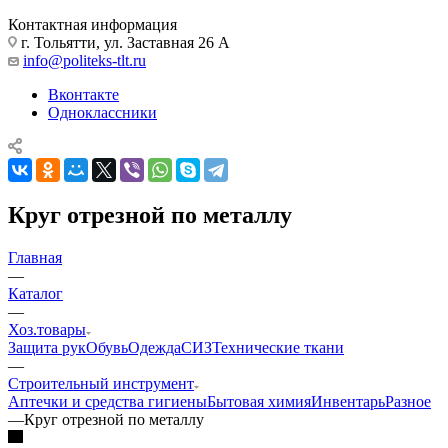
Контактная информация
г. Тольятти, ул. Заставная 26 А
info@politeks-tlt.ru
Вконтакте
Одноклассники
Круг отрезной по металлу
Главная
—
Каталог
—
Хоз.товары
Защита рук
Обувь
Одежда
СИЗ
Технические ткани
—
Строительный инструмент
Аптечки и средства гигиены
Бытовая химия
Инвентарь
Разное
—
Круг отрезной по металлу