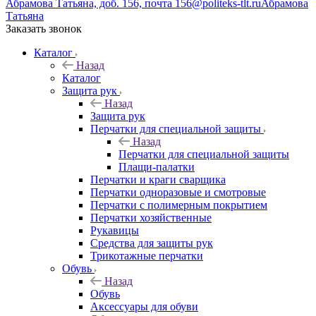
Абрамова Татьяна, доб. 156, почта 156@politeks-tlt.ru
Абрамова
Татьяна
Заказать звонок
Каталог
Назад
Каталог
Защита рук
Назад
Защита рук
Перчатки для специальной защиты
Назад
Перчатки для специальной защиты
Плащи-палатки
Перчатки и краги сварщика
Перчатки одноразовые и смотровые
Перчатки с полимерным покрытием
Перчатки хозяйственные
Рукавицы
Средства для защиты рук
Трикотажные перчатки
Обувь
Назад
Обувь
Аксессуары для обуви