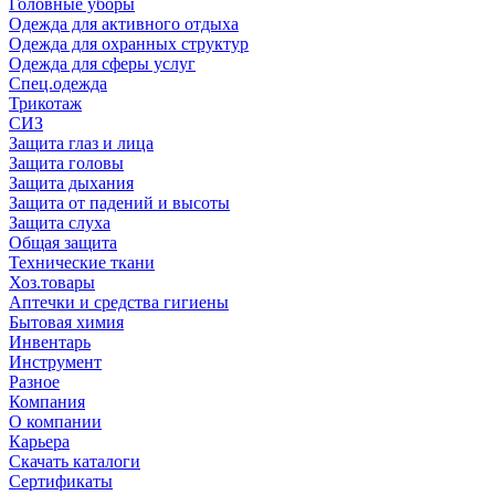
Головные уборы
Одежда для активного отдыха
Одежда для охранных структур
Одежда для сферы услуг
Спец.одежда
Трикотаж
СИЗ
Защита глаз и лица
Защита головы
Защита дыхания
Защита от падений и высоты
Защита слуха
Общая защита
Технические ткани
Хоз.товары
Аптечки и средства гигиены
Бытовая химия
Инвентарь
Инструмент
Разное
Компания
О компании
Карьера
Cкачать каталоги
Сертификаты