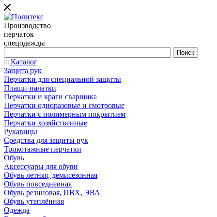
Производство
перчаток
спецодежды
Каталог
Защита рук
Перчатки для специальной защиты
Плащи-палатки
Перчатки и краги сварщика
Перчатки одноразовые и смотровые
Перчатки с полимерным покрытием
Перчатки хозяйственные
Рукавицы
Средства для защиты рук
Трикотажные перчатки
Обувь
Аксессуары для обуви
Обувь летняя, демисезонная
Обувь повседневная
Обувь резиновая, ПВХ, ЭВА
Обувь утеплённая
Одежда