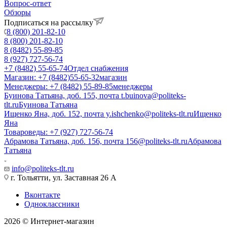
Вопрос-ответ
Обзоры
Подписаться на рассылку
8 (800) 201-82-10
8 (800) 201-82-10
8 (8482) 55-89-85
8 (927) 727-56-74
+7 (8482) 55-65-74
Отдел снабжения
Магазин: +7 (8482)55-65-32
магазин
Менеджеры: +7 (8482) 55-89-85
менеджеры
Буинова Татьяна, доб. 155, почта t.buinova@politeks-
tlt.ru
Буинова Татьяна
Ищенко Яна, доб. 152, почта y.ishchenko@politeks-tlt.ru
Ищенко
Яна
Товароведы: +7 (927) 727-56-74
Абрамова Татьяна, доб. 156, почта 156@politeks-tlt.ru
Абрамова
Татьяна
info@politeks-tlt.ru
г. Тольятти, ул. Заставная 26 А
Вконтакте
Одноклассники
2026 © Интернет-магазин