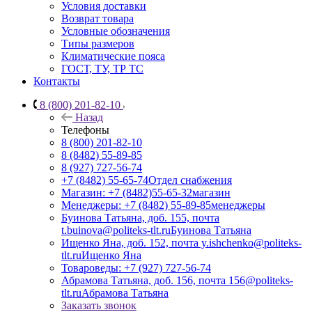
Условия доставки
Возврат товара
Условные обозначения
Типы размеров
Климатические пояса
ГОСТ, ТУ, ТР ТС
Контакты
8 (800) 201-82-10
Назад
Телефоны
8 (800) 201-82-10
8 (8482) 55-89-85
8 (927) 727-56-74
+7 (8482) 55-65-74
Отдел снабжения
Магазин: +7 (8482)55-65-32
магазин
Менеджеры: +7 (8482) 55-89-85
менеджеры
Буинова Татьяна, доб. 155, почта
t.buinova@politeks-tlt.ru
Буинова Татьяна
Ищенко Яна, доб. 152, почта y.ishchenko@politeks-
tlt.ru
Ищенко Яна
Товароведы: +7 (927) 727-56-74
Абрамова Татьяна, доб. 156, почта 156@politeks-
tlt.ru
Абрамова Татьяна
Заказать звонок