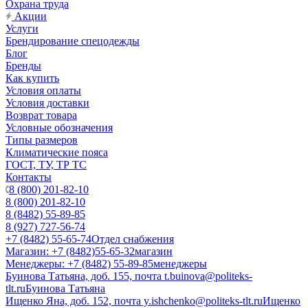
Охрана труда
Акции
Услуги
Брендирование спецодежды
Блог
Бренды
Как купить
Условия оплаты
Условия доставки
Возврат товара
Условные обозначения
Типы размеров
Климатические пояса
ГОСТ, ТУ, ТР ТС
Контакты
8 (800) 201-82-10
8 (800) 201-82-10
8 (8482) 55-89-85
8 (927) 727-56-74
+7 (8482) 55-65-74
Отдел снабжения
Магазин: +7 (8482)55-65-32
магазин
Менеджеры: +7 (8482) 55-89-85
менеджеры
Буинова Татьяна, доб. 155, почта t.buinova@politeks-
tlt.ru
Буинова Татьяна
Ищенко Яна, доб. 152, почта y.ishchenko@politeks-tlt.ru
Ищенко