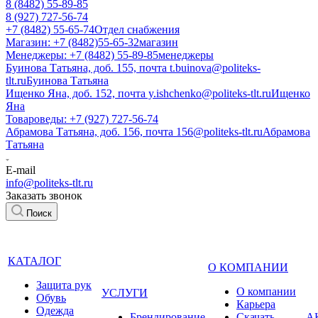
8 (8482) 55-89-85
8 (927) 727-56-74
+7 (8482) 55-65-74
Отдел снабжения
Магазин: +7 (8482)55-65-32
магазин
Менеджеры: +7 (8482) 55-89-85
менеджеры
Буинова Татьяна, доб. 155, почта t.buinova@politeks-
tlt.ru
Буинова Татьяна
Ищенко Яна, доб. 152, почта y.ishchenko@politeks-tlt.ru
Ищенко
Яна
Товароведы: +7 (927) 727-56-74
Абрамова Татьяна, доб. 156, почта 156@politeks-tlt.ru
Абрамова
Татьяна
E-mail
info@politeks-tlt.ru
Заказать звонок
Поиск
КАТАЛОГ
О КОМПАНИИ
Защита рук
О компании
УСЛУГИ
Обувь
Карьера
Одежда
Брендирование
Cкачать
А