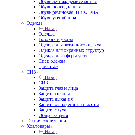
Обувь летняя, демисезонная
Обувь повседневная
Обувь резиновая, ПВХ, ЭВА
Обувь утеплённая
Одежда
Назад
Одежда
Головные уборы
Одежда для активного отдыха
Одежда для охранных структур
Одежда для сферы услуг
Спец.одежда
Трикотаж
СИЗ
Назад
СИЗ
Защита глаз и лица
Защита головы
Защита дыхания
Защита от падений и высоты
Защита слуха
Общая защита
Технические ткани
Хоз.товары
Назад