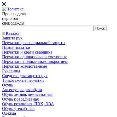
Производство
перчаток
спецодежды
Каталог
Защита рук
Перчатки для специальной защиты
Плащи-палатки
Перчатки и краги сварщика
Перчатки одноразовые и смотровые
Перчатки с полимерным покрытием
Перчатки хозяйственные
Рукавицы
Средства для защиты рук
Трикотажные перчатки
Обувь
Аксессуары для обуви
Обувь летняя, демисезонная
Обувь повседневная
Обувь резиновая, ПВХ, ЭВА
Обувь утеплённая
Одежда