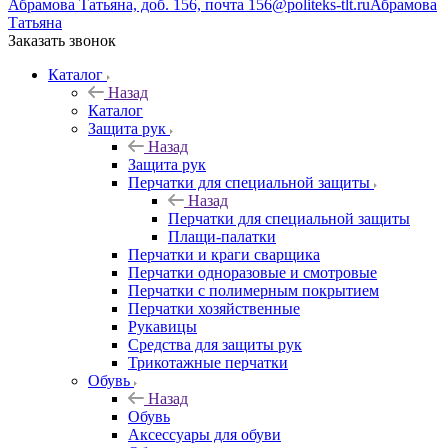
Абрамова Татьяна, доб. 156, почта 156@politeks-tlt.ru
Абрамова
Татьяна
Заказать звонок
Каталог
Назад
Каталог
Защита рук
Назад
Защита рук
Перчатки для специальной защиты
Назад
Перчатки для специальной защиты
Плащи-палатки
Перчатки и краги сварщика
Перчатки одноразовые и смотровые
Перчатки с полимерным покрытием
Перчатки хозяйственные
Рукавицы
Средства для защиты рук
Трикотажные перчатки
Обувь
Назад
Обувь
Аксессуары для обуви