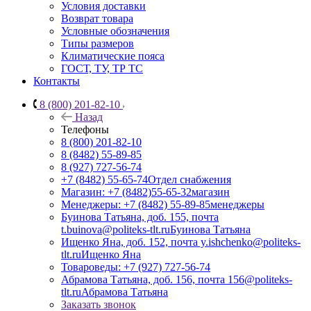
Условия доставки
Возврат товара
Условные обозначения
Типы размеров
Климатические пояса
ГОСТ, ТУ, ТР ТС
Контакты
8 (800) 201-82-10
Назад
Телефоны
8 (800) 201-82-10
8 (8482) 55-89-85
8 (927) 727-56-74
+7 (8482) 55-65-74
Отдел снабжения
Магазин: +7 (8482)55-65-32
магазин
Менеджеры: +7 (8482) 55-89-85
менеджеры
Буинова Татьяна, доб. 155, почта
t.buinova@politeks-tlt.ru
Буинова Татьяна
Ищенко Яна, доб. 152, почта y.ishchenko@politeks-
tlt.ru
Ищенко Яна
Товароведы: +7 (927) 727-56-74
Абрамова Татьяна, доб. 156, почта 156@politeks-
tlt.ru
Абрамова Татьяна
Заказать звонок