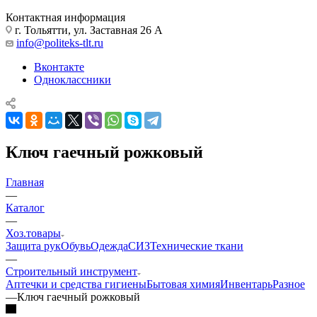
Контактная информация
г. Тольятти, ул. Заставная 26 А
info@politeks-tlt.ru
Вконтакте
Одноклассники
Ключ гаечный рожковый
Главная
—
Каталог
—
Хоз.товары
Защита рук
Обувь
Одежда
СИЗ
Технические ткани
—
Строительный инструмент
Аптечки и средства гигиены
Бытовая химия
Инвентарь
Разное
—
Ключ гаечный рожковый