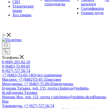
СИЗ
спецодежды
каталоги
Технические
Сертификаты
ткани
Охрана труда
Хоз.товары
Телефоны
8 (800) 201-82-10
8 (8482) 55-89-85
8 (927) 727-56-74
+7 (8482) 55-65-74
Отдел снабжения
Магазин: +7 (8482)55-65-32
магазин
Менеджеры: +7 (8482) 55-89-85
менеджеры
Буинова Татьяна, доб. 155, почта t.buinova@politeks-
tlt.ru
Буинова Татьяна
Ищенко Яна, доб. 152, почта y.ishchenko@politeks-tlt.ru
Ищенко
Яна
Товароведы: +7 (927) 727-56-74