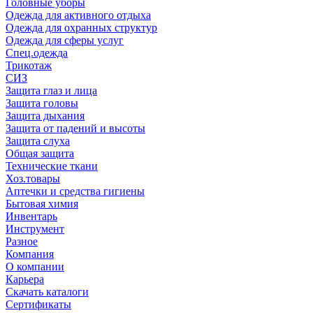
Головные уборы
Одежда для активного отдыха
Одежда для охранных структур
Одежда для сферы услуг
Спец.одежда
Трикотаж
СИЗ
Защита глаз и лица
Защита головы
Защита дыхания
Защита от падений и высоты
Защита слуха
Общая защита
Технические ткани
Хоз.товары
Аптечки и средства гигиены
Бытовая химия
Инвентарь
Инструмент
Разное
Компания
О компании
Карьера
Cкачать каталоги
Сертификаты