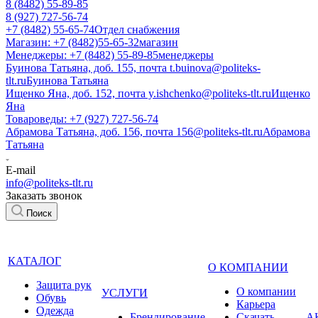
8 (8482) 55-89-85
8 (927) 727-56-74
+7 (8482) 55-65-74
Отдел снабжения
Магазин: +7 (8482)55-65-32
магазин
Менеджеры: +7 (8482) 55-89-85
менеджеры
Буинова Татьяна, доб. 155, почта t.buinova@politeks-
tlt.ru
Буинова Татьяна
Ищенко Яна, доб. 152, почта y.ishchenko@politeks-tlt.ru
Ищенко
Яна
Товароведы: +7 (927) 727-56-74
Абрамова Татьяна, доб. 156, почта 156@politeks-tlt.ru
Абрамова
Татьяна
E-mail
info@politeks-tlt.ru
Заказать звонок
Поиск
КАТАЛОГ
О КОМПАНИИ
Защита рук
О компании
УСЛУГИ
Обувь
Карьера
Одежда
Брендирование
Cкачать
А