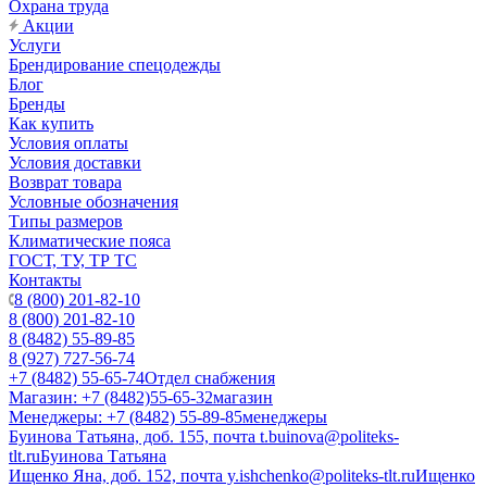
Охрана труда
Акции
Услуги
Брендирование спецодежды
Блог
Бренды
Как купить
Условия оплаты
Условия доставки
Возврат товара
Условные обозначения
Типы размеров
Климатические пояса
ГОСТ, ТУ, ТР ТС
Контакты
8 (800) 201-82-10
8 (800) 201-82-10
8 (8482) 55-89-85
8 (927) 727-56-74
+7 (8482) 55-65-74
Отдел снабжения
Магазин: +7 (8482)55-65-32
магазин
Менеджеры: +7 (8482) 55-89-85
менеджеры
Буинова Татьяна, доб. 155, почта t.buinova@politeks-
tlt.ru
Буинова Татьяна
Ищенко Яна, доб. 152, почта y.ishchenko@politeks-tlt.ru
Ищенко