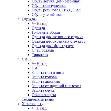
Обувь летняя, демисезонная
Обувь повседневная
Обувь резиновая, ПВХ, ЭВА
Обувь утеплённая
Одежда
Назад
Одежда
Головные уборы
Одежда для активного отдыха
Одежда для охранных структур
Одежда для сферы услуг
Спец.одежда
Трикотаж
СИЗ
Назад
СИЗ
Защита глаз и лица
Защита головы
Защита дыхания
Защита от падений и высоты
Защита слуха
Общая защита
Технические ткани
Хоз.товары
Назад