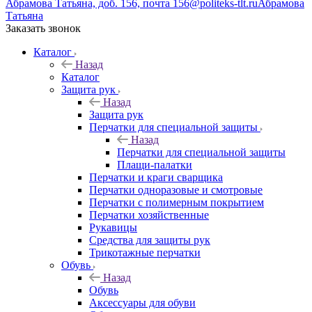
Абрамова Татьяна, доб. 156, почта 156@politeks-tlt.ru
Абрамова
Татьяна
Заказать звонок
Каталог
Назад
Каталог
Защита рук
Назад
Защита рук
Перчатки для специальной защиты
Назад
Перчатки для специальной защиты
Плащи-палатки
Перчатки и краги сварщика
Перчатки одноразовые и смотровые
Перчатки с полимерным покрытием
Перчатки хозяйственные
Рукавицы
Средства для защиты рук
Трикотажные перчатки
Обувь
Назад
Обувь
Аксессуары для обуви