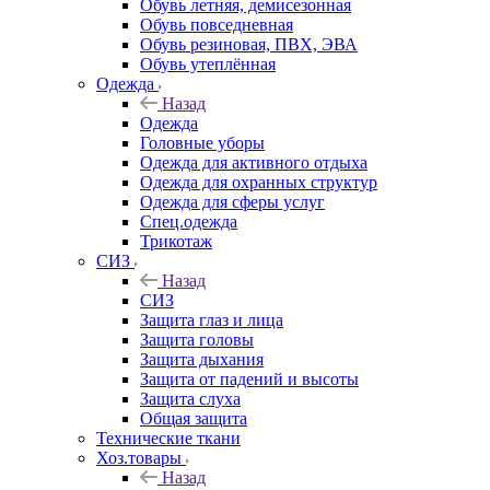
Обувь летняя, демисезонная
Обувь повседневная
Обувь резиновая, ПВХ, ЭВА
Обувь утеплённая
Одежда
Назад
Одежда
Головные уборы
Одежда для активного отдыха
Одежда для охранных структур
Одежда для сферы услуг
Спец.одежда
Трикотаж
СИЗ
Назад
СИЗ
Защита глаз и лица
Защита головы
Защита дыхания
Защита от падений и высоты
Защита слуха
Общая защита
Технические ткани
Хоз.товары
Назад