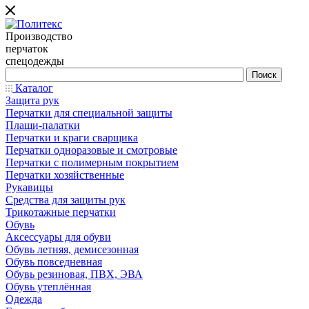
Производство
перчаток
спецодежды
Каталог
Защита рук
Перчатки для специальной защиты
Плащи-палатки
Перчатки и краги сварщика
Перчатки одноразовые и смотровые
Перчатки с полимерным покрытием
Перчатки хозяйственные
Рукавицы
Средства для защиты рук
Трикотажные перчатки
Обувь
Аксессуары для обуви
Обувь летняя, демисезонная
Обувь повседневная
Обувь резиновая, ПВХ, ЭВА
Обувь утеплённая
Одежда