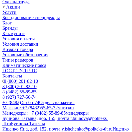
Охрана труда
Акции
Услуги
Брендирование спецодежды
Блог
Бренды
Как купить
Условия оплаты
Условия доставки
Возврат товара
Условные обозначения
Типы размеров
Климатические пояса
ГОСТ, ТУ, ТР ТС
Контакты
8 (800) 201-82-10
8 (800) 201-82-10
8 (8482) 55-89-85
8 (927) 727-56-74
+7 (8482) 55-65-74
Отдел снабжения
Магазин: +7 (8482)55-65-32
магазин
Менеджеры: +7 (8482) 55-89-85
менеджеры
Буинова Татьяна, доб. 155, почта t.buinova@politeks-
tlt.ru
Буинова Татьяна
Ищенко Яна, доб. 152, почта y.ishchenko@politeks-tlt.ru
Ищенко