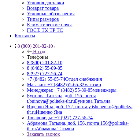
Условия доставки
Возврат товара
Условные обозначения
Типы размеров
Климатические пояса
ГОСТ, ТУ, ТР ТС
Контакты
8 (800) 201-82-10
Назад
Телефоны
8 (800) 201-82-10
8 (8482) 55-89-85
8 (927) 727-56-74
+7 (8482) 55-65-74
Отдел снабжения
Магазин: +7 (8482)55-65-32
магазин
Менеджеры: +7 (8482) 55-89-85
менеджеры
Буинова Татьяна, доб. 155, почта
t.buinova@politeks-tlt.ru
Буинова Татьяна
Ищенко Яна, доб. 152, почта y.ishchenko@politeks-
tlt.ru
Ищенко Яна
Товароведы: +7 (927) 727-56-74
Абрамова Татьяна, доб. 156, почта 156@politeks-
tlt.ru
Абрамова Татьяна
Заказать звонок