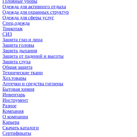
Головные уборы
Одежда для активного отдыха
Одежда для охранных структур
Одежда для сферы услуг
Спец.одежда
Трикотаж
СИЗ
Защита глаз и лица
Защита головы
Защита дыхания
Защита от падений и высоты
Защита слуха
Общая защита
Технические ткани
Хоз.товары
Аптечки и средства гигиены
Бытовая химия
Инвентарь
Инструмент
Разное
Компания
О компании
Карьера
Cкачать каталоги
Сертификаты