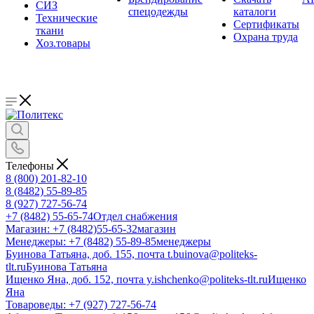
СИЗ
спецодежды
каталоги
Технические
Сертификаты
ткани
Охрана труда
Хоз.товары
Телефоны
8 (800) 201-82-10
8 (8482) 55-89-85
8 (927) 727-56-74
+7 (8482) 55-65-74
Отдел снабжения
Магазин: +7 (8482)55-65-32
магазин
Менеджеры: +7 (8482) 55-89-85
менеджеры
Буинова Татьяна, доб. 155, почта t.buinova@politeks-
tlt.ru
Буинова Татьяна
Ищенко Яна, доб. 152, почта y.ishchenko@politeks-tlt.ru
Ищенко
Яна
Товароведы: +7 (927) 727-56-74