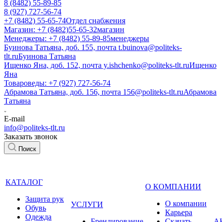
8 (8482) 55-89-85
8 (927) 727-56-74
+7 (8482) 55-65-74
Отдел снабжения
Магазин: +7 (8482)55-65-32
магазин
Менеджеры: +7 (8482) 55-89-85
менеджеры
Буинова Татьяна, доб. 155, почта t.buinova@politeks-
tlt.ru
Буинова Татьяна
Ищенко Яна, доб. 152, почта y.ishchenko@politeks-tlt.ru
Ищенко
Яна
Товароведы: +7 (927) 727-56-74
Абрамова Татьяна, доб. 156, почта 156@politeks-tlt.ru
Абрамова
Татьяна
E-mail
info@politeks-tlt.ru
Заказать звонок
Поиск
КАТАЛОГ
О КОМПАНИИ
Защита рук
О компании
УСЛУГИ
Обувь
Карьера
Одежда
Брендирование
Cкачать
А