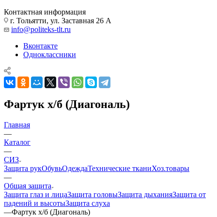
Контактная информация
г. Тольятти, ул. Заставная 26 А
info@politeks-tlt.ru
Вконтакте
Одноклассники
Фартук х/б (Диагональ)
Главная
—
Каталог
—
СИЗ
Защита рук
Обувь
Одежда
Технические ткани
Хоз.товары
—
Общая защита
Защита глаз и лица
Защита головы
Защита дыхания
Защита от
падений и высоты
Защита слуха
—
Фартук х/б (Диагональ)