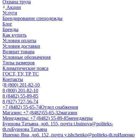
Охрана труда
Акции
Услуги
Брендирование спецодежды
Блог
Бренды
Как купить
Условия оплаты
Условия доставки
Возврат товара
Условные обозначения
Типы размеров
Климатические пояса
ГОСТ, ТУ, ТР ТС
Контакты
8 (800) 201-82-10
8 (800) 201-82-10
8 (8482) 55-89-85
8 (927) 727-56-74
+7 (8482) 55-65-74
Отдел снабжения
Магазин: +7 (8482)55-65-32
магазин
Менеджеры: +7 (8482) 55-89-85
менеджеры
Буинова Татьяна, доб. 155, почта t.buinova@politeks-
tlt.ru
Буинова Татьяна
Ищенко Яна, доб. 152, почта y.ishchenko@politeks-tlt.ru
Ищенко