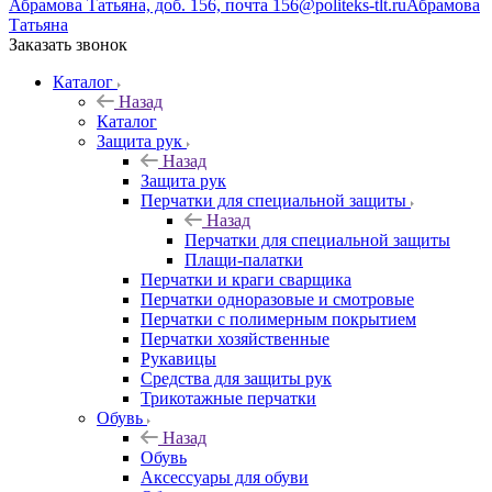
Абрамова Татьяна, доб. 156, почта 156@politeks-tlt.ru
Абрамова
Татьяна
Заказать звонок
Каталог
Назад
Каталог
Защита рук
Назад
Защита рук
Перчатки для специальной защиты
Назад
Перчатки для специальной защиты
Плащи-палатки
Перчатки и краги сварщика
Перчатки одноразовые и смотровые
Перчатки с полимерным покрытием
Перчатки хозяйственные
Рукавицы
Средства для защиты рук
Трикотажные перчатки
Обувь
Назад
Обувь
Аксессуары для обуви