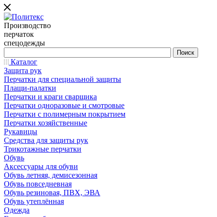
Производство
перчаток
спецодежды
Каталог
Защита рук
Перчатки для специальной защиты
Плащи-палатки
Перчатки и краги сварщика
Перчатки одноразовые и смотровые
Перчатки с полимерным покрытием
Перчатки хозяйственные
Рукавицы
Средства для защиты рук
Трикотажные перчатки
Обувь
Аксессуары для обуви
Обувь летняя, демисезонная
Обувь повседневная
Обувь резиновая, ПВХ, ЭВА
Обувь утеплённая
Одежда