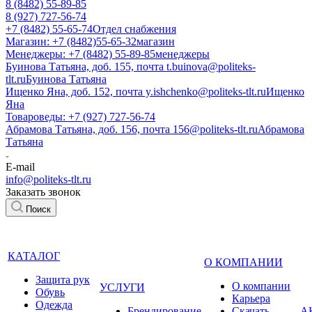
8 (8482) 55-89-85
8 (927) 727-56-74
+7 (8482) 55-65-74
Отдел снабжения
Магазин: +7 (8482)55-65-32
магазин
Менеджеры: +7 (8482) 55-89-85
менеджеры
Буинова Татьяна, доб. 155, почта t.buinova@politeks-
tlt.ru
Буинова Татьяна
Ищенко Яна, доб. 152, почта y.ishchenko@politeks-tlt.ru
Ищенко
Яна
Товароведы: +7 (927) 727-56-74
Абрамова Татьяна, доб. 156, почта 156@politeks-tlt.ru
Абрамова
Татьяна
E-mail
info@politeks-tlt.ru
Заказать звонок
Поиск
КАТАЛОГ
О КОМПАНИИ
Защита рук
О компании
УСЛУГИ
Обувь
Карьера
Одежда
Брендирование
Cкачать
А