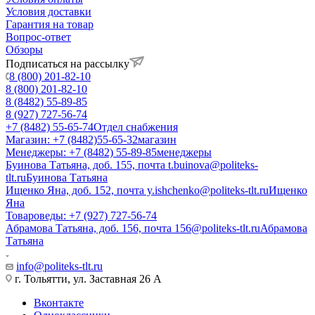
Условия доставки
Гарантия на товар
Вопрос-ответ
Обзоры
Подписаться на рассылку
8 (800) 201-82-10
8 (800) 201-82-10
8 (8482) 55-89-85
8 (927) 727-56-74
+7 (8482) 55-65-74
Отдел снабжения
Магазин: +7 (8482)55-65-32
магазин
Менеджеры: +7 (8482) 55-89-85
менеджеры
Буинова Татьяна, доб. 155, почта t.buinova@politeks-
tlt.ru
Буинова Татьяна
Ищенко Яна, доб. 152, почта y.ishchenko@politeks-tlt.ru
Ищенко
Яна
Товароведы: +7 (927) 727-56-74
Абрамова Татьяна, доб. 156, почта 156@politeks-tlt.ru
Абрамова
Татьяна
info@politeks-tlt.ru
г. Тольятти, ул. Заставная 26 А
Вконтакте