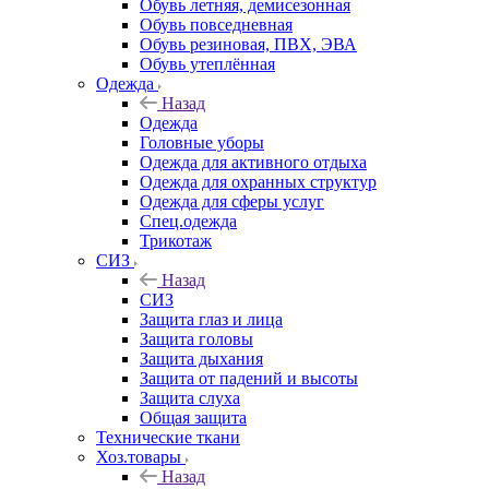
Обувь летняя, демисезонная
Обувь повседневная
Обувь резиновая, ПВХ, ЭВА
Обувь утеплённая
Одежда
Назад
Одежда
Головные уборы
Одежда для активного отдыха
Одежда для охранных структур
Одежда для сферы услуг
Спец.одежда
Трикотаж
СИЗ
Назад
СИЗ
Защита глаз и лица
Защита головы
Защита дыхания
Защита от падений и высоты
Защита слуха
Общая защита
Технические ткани
Хоз.товары
Назад