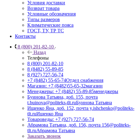
Условия доставки
Возврат товара
Условные обозначения
Типы размеров
Климатические пояса
ГОСТ, ТУ, ТР ТС
Контакты
8 (800) 201-82-10
Назад
Телефоны
8 (800) 201-82-10
8 (8482) 55-89-85
8 (927) 727-56-74
+7 (8482) 55-65-74
Отдел снабжения
Магазин: +7 (8482)55-65-32
магазин
Менеджеры: +7 (8482) 55-89-85
менеджеры
Буинова Татьяна, доб. 155, почта
t.buinova@politeks-tlt.ru
Буинова Татьяна
Ищенко Яна, доб. 152, почта y.ishchenko@politeks-
tlt.ru
Ищенко Яна
Товароведы: +7 (927) 727-56-74
Абрамова Татьяна, доб. 156, почта 156@politeks-
tlt.ru
Абрамова Татьяна
Заказать звонок