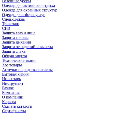
Головные уборы
Одежда для активного отдыха
Одежда для охранных структур
Одежда для сферы услуг
Спец.одежда
Трикотаж
СИЗ
Защита глаз и лица
Защита головы
Защита дыхания
Защита от падений и высоты
Защита слуха
Общая защита
Технические ткани
Хоз.товары
Аптечки и средства гигиены
Бытовая химия
Инвентарь
Инструмент
Разное
Компания
О компании
Карьера
Cкачать каталоги
Сертификаты