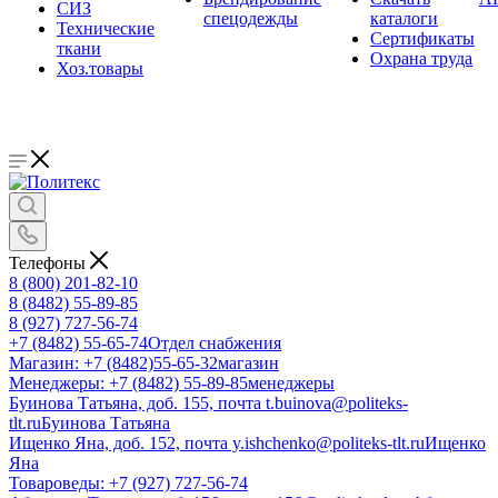
СИЗ
спецодежды
каталоги
Технические
Сертификаты
ткани
Охрана труда
Хоз.товары
Телефоны
8 (800) 201-82-10
8 (8482) 55-89-85
8 (927) 727-56-74
+7 (8482) 55-65-74
Отдел снабжения
Магазин: +7 (8482)55-65-32
магазин
Менеджеры: +7 (8482) 55-89-85
менеджеры
Буинова Татьяна, доб. 155, почта t.buinova@politeks-
tlt.ru
Буинова Татьяна
Ищенко Яна, доб. 152, почта y.ishchenko@politeks-tlt.ru
Ищенко
Яна
Товароведы: +7 (927) 727-56-74