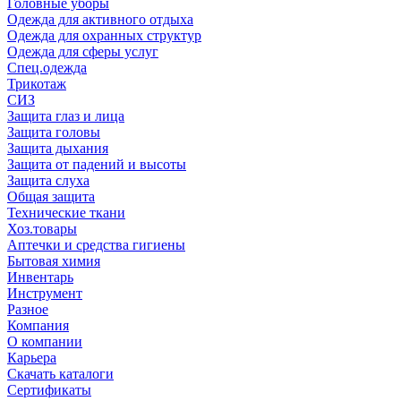
Головные уборы
Одежда для активного отдыха
Одежда для охранных структур
Одежда для сферы услуг
Спец.одежда
Трикотаж
СИЗ
Защита глаз и лица
Защита головы
Защита дыхания
Защита от падений и высоты
Защита слуха
Общая защита
Технические ткани
Хоз.товары
Аптечки и средства гигиены
Бытовая химия
Инвентарь
Инструмент
Разное
Компания
О компании
Карьера
Cкачать каталоги
Сертификаты