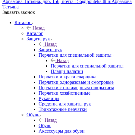
Абрамова Татьяна, доб. 156, почта 156@politeks-tlt.ru
Абрамова
Татьяна
Заказать звонок
Каталог
Назад
Каталог
Защита рук
Назад
Защита рук
Перчатки для специальной защиты
Назад
Перчатки для специальной защиты
Плащи-палатки
Перчатки и краги сварщика
Перчатки одноразовые и смотровые
Перчатки с полимерным покрытием
Перчатки хозяйственные
Рукавицы
Средства для защиты рук
Трикотажные перчатки
Обувь
Назад
Обувь
Аксессуары для обуви