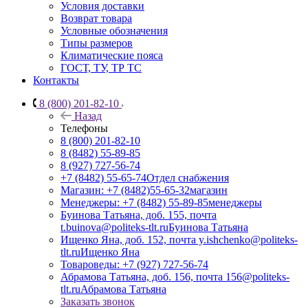
Условия доставки
Возврат товара
Условные обозначения
Типы размеров
Климатические пояса
ГОСТ, ТУ, ТР ТС
Контакты
8 (800) 201-82-10
Назад
Телефоны
8 (800) 201-82-10
8 (8482) 55-89-85
8 (927) 727-56-74
+7 (8482) 55-65-74
Отдел снабжения
Магазин: +7 (8482)55-65-32
магазин
Менеджеры: +7 (8482) 55-89-85
менеджеры
Буинова Татьяна, доб. 155, почта
t.buinova@politeks-tlt.ru
Буинова Татьяна
Ищенко Яна, доб. 152, почта y.ishchenko@politeks-
tlt.ru
Ищенко Яна
Товароведы: +7 (927) 727-56-74
Абрамова Татьяна, доб. 156, почта 156@politeks-
tlt.ru
Абрамова Татьяна
Заказать звонок