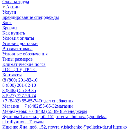
Охрана труда
Акции
Услуги
Брендирование спецодежды
Блог
Бренды
Как купить
Условия оплаты
Условия доставки
Возврат товара
Условные обозначения
Типы размеров
Климатические пояса
ГОСТ, ТУ, ТР ТС
Контакты
8 (800) 201-82-10
8 (800) 201-82-10
8 (8482) 55-89-85
8 (927) 727-56-74
+7 (8482) 55-65-74
Отдел снабжения
Магазин: +7 (8482)55-65-32
магазин
Менеджеры: +7 (8482) 55-89-85
менеджеры
Буинова Татьяна, доб. 155, почта t.buinova@politeks-
tlt.ru
Буинова Татьяна
Ищенко Яна, доб. 152, почта y.ishchenko@politeks-tlt.ru
Ищенко