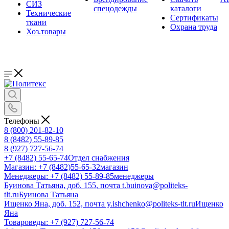
СИЗ
спецодежды
каталоги
Технические
Сертификаты
ткани
Охрана труда
Хоз.товары
Телефоны
8 (800) 201-82-10
8 (8482) 55-89-85
8 (927) 727-56-74
+7 (8482) 55-65-74
Отдел снабжения
Магазин: +7 (8482)55-65-32
магазин
Менеджеры: +7 (8482) 55-89-85
менеджеры
Буинова Татьяна, доб. 155, почта t.buinova@politeks-
tlt.ru
Буинова Татьяна
Ищенко Яна, доб. 152, почта y.ishchenko@politeks-tlt.ru
Ищенко
Яна
Товароведы: +7 (927) 727-56-74