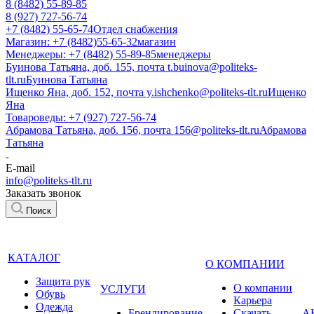
8 (8482) 55-89-85
8 (927) 727-56-74
+7 (8482) 55-65-74
Отдел снабжения
Магазин: +7 (8482)55-65-32
магазин
Менеджеры: +7 (8482) 55-89-85
менеджеры
Буинова Татьяна, доб. 155, почта t.buinova@politeks-
tlt.ru
Буинова Татьяна
Ищенко Яна, доб. 152, почта y.ishchenko@politeks-tlt.ru
Ищенко
Яна
Товароведы: +7 (927) 727-56-74
Абрамова Татьяна, доб. 156, почта 156@politeks-tlt.ru
Абрамова
Татьяна
E-mail
info@politeks-tlt.ru
Заказать звонок
Поиск
КАТАЛОГ
О КОМПАНИИ
Защита рук
О компании
УСЛУГИ
Обувь
Карьера
Одежда
Брендирование
Cкачать
А