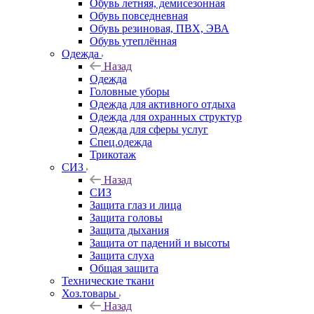
Обувь летняя, демисезонная
Обувь повседневная
Обувь резиновая, ПВХ, ЭВА
Обувь утеплённая
Одежда
Назад
Одежда
Головные уборы
Одежда для активного отдыха
Одежда для охранных структур
Одежда для сферы услуг
Спец.одежда
Трикотаж
СИЗ
Назад
СИЗ
Защита глаз и лица
Защита головы
Защита дыхания
Защита от падений и высоты
Защита слуха
Общая защита
Технические ткани
Хоз.товары
Назад