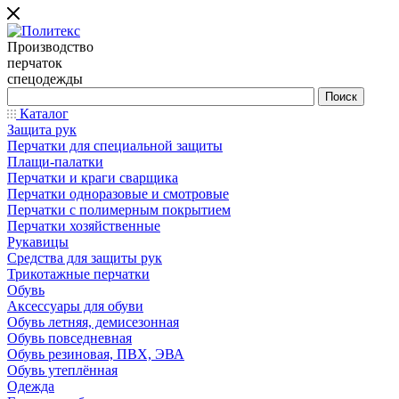
Производство
перчаток
спецодежды
Каталог
Защита рук
Перчатки для специальной защиты
Плащи-палатки
Перчатки и краги сварщика
Перчатки одноразовые и смотровые
Перчатки с полимерным покрытием
Перчатки хозяйственные
Рукавицы
Средства для защиты рук
Трикотажные перчатки
Обувь
Аксессуары для обуви
Обувь летняя, демисезонная
Обувь повседневная
Обувь резиновая, ПВХ, ЭВА
Обувь утеплённая
Одежда