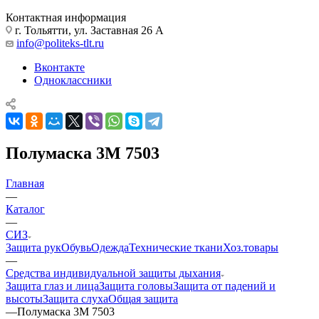
Контактная информация
г. Тольятти, ул. Заставная 26 А
info@politeks-tlt.ru
Вконтакте
Одноклассники
Полумаска 3М 7503
Главная
—
Каталог
—
СИЗ
Защита рук
Обувь
Одежда
Технические ткани
Хоз.товары
—
Средства индивидуальной защиты дыхания
Защита глаз и лица
Защита головы
Защита от падений и
высоты
Защита слуха
Общая защита
—
Полумаска 3М 7503