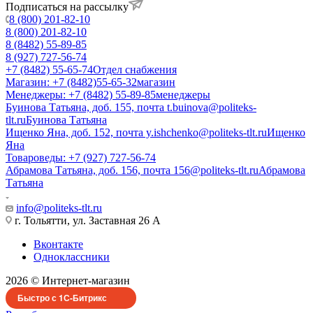
Подписаться на рассылку
8 (800) 201-82-10
8 (800) 201-82-10
8 (8482) 55-89-85
8 (927) 727-56-74
+7 (8482) 55-65-74
Отдел снабжения
Магазин: +7 (8482)55-65-32
магазин
Менеджеры: +7 (8482) 55-89-85
менеджеры
Буинова Татьяна, доб. 155, почта t.buinova@politeks-
tlt.ru
Буинова Татьяна
Ищенко Яна, доб. 152, почта y.ishchenko@politeks-tlt.ru
Ищенко
Яна
Товароведы: +7 (927) 727-56-74
Абрамова Татьяна, доб. 156, почта 156@politeks-tlt.ru
Абрамова
Татьяна
info@politeks-tlt.ru
г. Тольятти, ул. Заставная 26 А
Вконтакте
Одноклассники
2026 © Интернет-магазин
Быстро с 1С-Битрикс