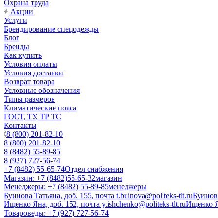
Охрана труда
Акции
Услуги
Брендирование спецодежды
Блог
Бренды
Как купить
Условия оплаты
Условия доставки
Возврат товара
Условные обозначения
Типы размеров
Климатические пояса
ГОСТ, ТУ, ТР ТС
Контакты
8 (800) 201-82-10
8 (800) 201-82-10
8 (8482) 55-89-85
8 (927) 727-56-74
+7 (8482) 55-65-74
Отдел снабжения
Магазин: +7 (8482)55-65-32
магазин
Менеджеры: +7 (8482) 55-89-85
менеджеры
Буинова Татьяна, доб. 155, почта t.buinova@politeks-tlt.ru
Буинов
Ищенко Яна, доб. 152, почта y.ishchenko@politeks-tlt.ru
Ищенко 
Товароведы: +7 (927) 727-56-74