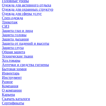
Головные уборы
Одежда для активного отдыха
Одежда для охранных структур
Одежда для сферы услуг
Спец.одежда
Трикотаж
СИЗ
Защита глаз и лица
Защита головы
Защита дыхания
Защита от падений и высоты
Защита слуха
Общая защита
Технические ткани
Хоз.товары
Аптечки и средства гигиены
Бытовая химия
Инвентарь
Инструмент
Разное
Компания
О компании
Карьера
Cкачать каталоги
Сертификаты