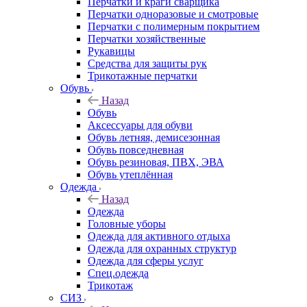
Перчатки и краги сварщика
Перчатки одноразовые и смотровые
Перчатки с полимерным покрытием
Перчатки хозяйственные
Рукавицы
Средства для защиты рук
Трикотажные перчатки
Обувь
Назад
Обувь
Аксессуары для обуви
Обувь летняя, демисезонная
Обувь повседневная
Обувь резиновая, ПВХ, ЭВА
Обувь утеплённая
Одежда
Назад
Одежда
Головные уборы
Одежда для активного отдыха
Одежда для охранных структур
Одежда для сферы услуг
Спец.одежда
Трикотаж
СИЗ