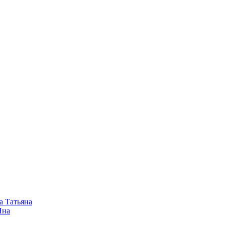
а Татьяна
Яна