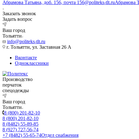
Абрамова Татьяна, доб. 156, почта 156@politeks-tlt.ru
Абрамова 
Заказать звонок
Задать вопрос
Ваш город
Тольятти
info@politeks-tlt.ru
г. Тольятти, ул. Заставная 26 А
Вконтакте
Одноклассники
Производство
перчаток
спецодежды
Ваш город
Тольятти
8 (800) 201-82-10
8 (800) 201-82-10
8 (8482) 55-89-85
8 (927) 727-56-74
+7 (8482) 55-65-74
Отдел снабжения