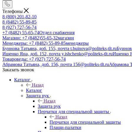
Телефоны
8 (800) 201-82-10
8 (8482) 55-89-85
8 (927) 727-56-74
+7 (8482) 55-65-74
Отдел снабжения
Магазин: +7 (8482)55-65-32
магазин
Менеджеры: +7 (8482) 55-89-85
менеджеры
Буинова Татьяна, доб. 155, почта t.buinova@politeks-tlt.ru
Буинов
Ищенко Яна, доб. 152, почта y.ishchenko@politeks-tlt.ru
Ищенко 
Товароведы: +7 (927) 727-56-74
Абрамова Татьяна, доб. 156, почта 156@politeks-tlt.ru
Абрамова 
Заказать звонок
Каталог
Назад
Каталог
Защита рук
Назад
Защита рук
Перчатки для специальной защиты
Назад
Перчатки для специальной защиты
Плащи-палатки