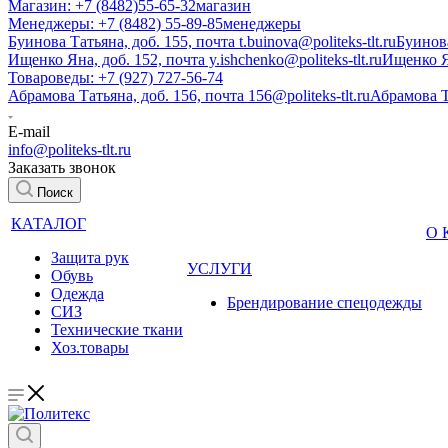
Магазин: +7 (8482)55-65-32
магазин
Менеджеры: +7 (8482) 55-89-85
менеджеры
Буинова Татьяна, доб. 155, почта t.buinova@politeks-tlt.ru
Буинов
Ищенко Яна, доб. 152, почта y.ishchenko@politeks-tlt.ru
Ищенко 
Товароведы: +7 (927) 727-56-74
Абрамова Татьяна, доб. 156, почта 156@politeks-tlt.ru
Абрамова 
E-mail
info@politeks-tlt.ru
Заказать звонок
Поиск
КАТАЛОГ
О
Защита рук
УСЛУГИ
Обувь
Одежда
Брендирование спецодежды
СИЗ
Технические ткани
Хоз.товары