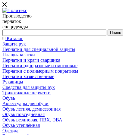
Производство
перчаток
спецодежды
Каталог
Защита рук
Перчатки для специальной защиты
Плащи-палатки
Перчатки и краги сварщика
Перчатки одноразовые и смотровые
Перчатки с полимерным покрытием
Перчатки хозяйственные
Рукавицы
Средства для защиты рук
Трикотажные перчатки
Обувь
Аксессуары для обуви
Обувь летняя, демисезонная
Обувь повседневная
Обувь резиновая, ПВХ, ЭВА
Обувь утеплённая
Одежда