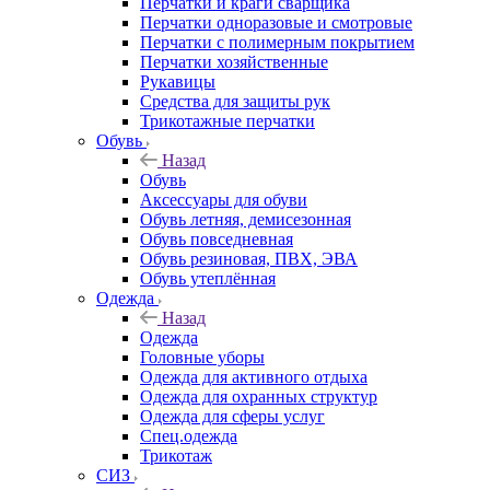
Перчатки и краги сварщика
Перчатки одноразовые и смотровые
Перчатки с полимерным покрытием
Перчатки хозяйственные
Рукавицы
Средства для защиты рук
Трикотажные перчатки
Обувь
Назад
Обувь
Аксессуары для обуви
Обувь летняя, демисезонная
Обувь повседневная
Обувь резиновая, ПВХ, ЭВА
Обувь утеплённая
Одежда
Назад
Одежда
Головные уборы
Одежда для активного отдыха
Одежда для охранных структур
Одежда для сферы услуг
Спец.одежда
Трикотаж
СИЗ