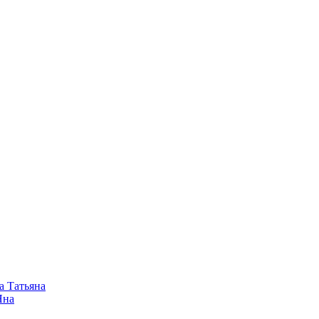
а Татьяна
Яна