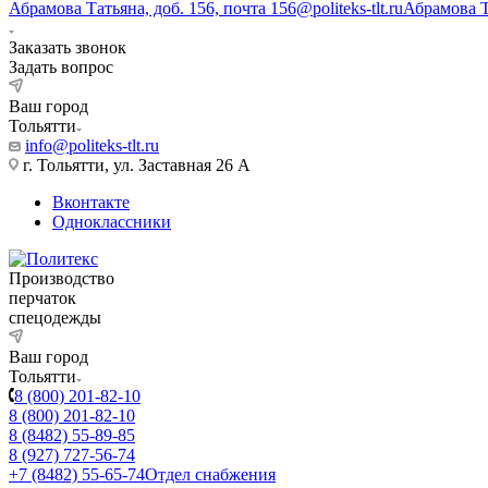
Абрамова Татьяна, доб. 156, почта 156@politeks-tlt.ru
Абрамова 
Заказать звонок
Задать вопрос
Ваш город
Тольятти
info@politeks-tlt.ru
г. Тольятти, ул. Заставная 26 А
Вконтакте
Одноклассники
Производство
перчаток
спецодежды
Ваш город
Тольятти
8 (800) 201-82-10
8 (800) 201-82-10
8 (8482) 55-89-85
8 (927) 727-56-74
+7 (8482) 55-65-74
Отдел снабжения