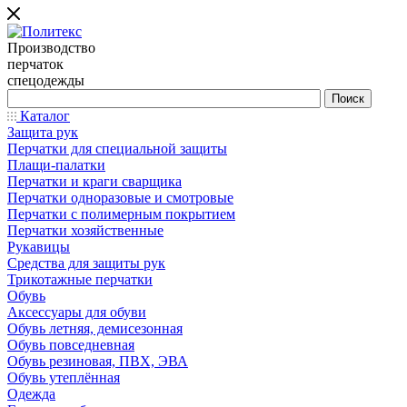
Производство
перчаток
спецодежды
Каталог
Защита рук
Перчатки для специальной защиты
Плащи-палатки
Перчатки и краги сварщика
Перчатки одноразовые и смотровые
Перчатки с полимерным покрытием
Перчатки хозяйственные
Рукавицы
Средства для защиты рук
Трикотажные перчатки
Обувь
Аксессуары для обуви
Обувь летняя, демисезонная
Обувь повседневная
Обувь резиновая, ПВХ, ЭВА
Обувь утеплённая
Одежда