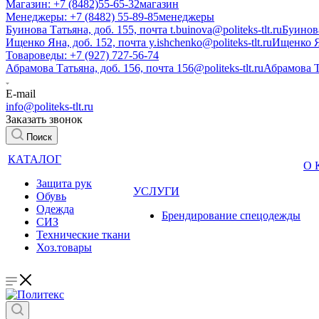
Магазин: +7 (8482)55-65-32
магазин
Менеджеры: +7 (8482) 55-89-85
менеджеры
Буинова Татьяна, доб. 155, почта t.buinova@politeks-tlt.ru
Буинов
Ищенко Яна, доб. 152, почта y.ishchenko@politeks-tlt.ru
Ищенко 
Товароведы: +7 (927) 727-56-74
Абрамова Татьяна, доб. 156, почта 156@politeks-tlt.ru
Абрамова 
E-mail
info@politeks-tlt.ru
Заказать звонок
Поиск
КАТАЛОГ
О
Защита рук
УСЛУГИ
Обувь
Одежда
Брендирование спецодежды
СИЗ
Технические ткани
Хоз.товары