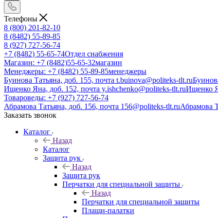
Телефоны
8 (800) 201-82-10
8 (8482) 55-89-85
8 (927) 727-56-74
+7 (8482) 55-65-74
Отдел снабжения
Магазин: +7 (8482)55-65-32
магазин
Менеджеры: +7 (8482) 55-89-85
менеджеры
Буинова Татьяна, доб. 155, почта t.buinova@politeks-tlt.ru
Буинов
Ищенко Яна, доб. 152, почта y.ishchenko@politeks-tlt.ru
Ищенко 
Товароведы: +7 (927) 727-56-74
Абрамова Татьяна, доб. 156, почта 156@politeks-tlt.ru
Абрамова 
Заказать звонок
Каталог
Назад
Каталог
Защита рук
Назад
Защита рук
Перчатки для специальной защиты
Назад
Перчатки для специальной защиты
Плащи-палатки