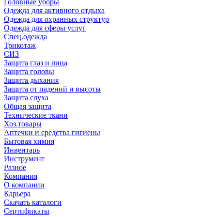
Головные уборы
Одежда для активного отдыха
Одежда для охранных структур
Одежда для сферы услуг
Спец.одежда
Трикотаж
СИЗ
Защита глаз и лица
Защита головы
Защита дыхания
Защита от падений и высоты
Защита слуха
Общая защита
Технические ткани
Хоз.товары
Аптечки и средства гигиены
Бытовая химия
Инвентарь
Инструмент
Разное
Компания
О компании
Карьера
Cкачать каталоги
Сертификаты