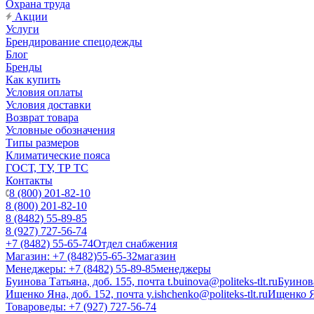
Охрана труда
Акции
Услуги
Брендирование спецодежды
Блог
Бренды
Как купить
Условия оплаты
Условия доставки
Возврат товара
Условные обозначения
Типы размеров
Климатические пояса
ГОСТ, ТУ, ТР ТС
Контакты
8 (800) 201-82-10
8 (800) 201-82-10
8 (8482) 55-89-85
8 (927) 727-56-74
+7 (8482) 55-65-74
Отдел снабжения
Магазин: +7 (8482)55-65-32
магазин
Менеджеры: +7 (8482) 55-89-85
менеджеры
Буинова Татьяна, доб. 155, почта t.buinova@politeks-tlt.ru
Буинов
Ищенко Яна, доб. 152, почта y.ishchenko@politeks-tlt.ru
Ищенко 
Товароведы: +7 (927) 727-56-74