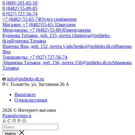
8 (800) 201-82-10
8 (8482) 55-89-85
8 (927) 727-56-74
+7 (8482) 55-65-74
Отдел снабжения
Магазин: +7 (8482)55-65-32
магазин
Менеджеры: +7 (8482) 55-89-85
менеджеры
Буинова Татьяна, доб. 155, почта t.buinova@politeks-
tlt.ru
Буинова Татьяна
Ищенко Яна, доб. 152, почта y.ishchenko@politeks-tlt.ru
Ищенко
Яна
Товароведы: +7 (927) 727-56-74
Абрамова Татьяна, доб. 156, почта 156@politeks-tlt.ru
Абрамова
Татьяна
info@politeks-tlt.ru
г. Тольятти, ул. Заставная 26 А
Вконтакте
Одноклассники
2026 © Интернет-магазин
Разработано в
Найти