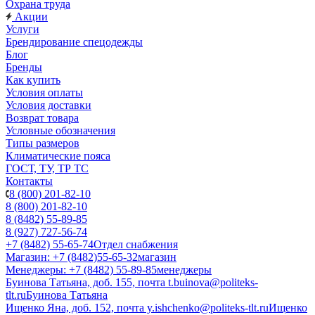
Охрана труда
Акции
Услуги
Брендирование спецодежды
Блог
Бренды
Как купить
Условия оплаты
Условия доставки
Возврат товара
Условные обозначения
Типы размеров
Климатические пояса
ГОСТ, ТУ, ТР ТС
Контакты
8 (800) 201-82-10
8 (800) 201-82-10
8 (8482) 55-89-85
8 (927) 727-56-74
+7 (8482) 55-65-74
Отдел снабжения
Магазин: +7 (8482)55-65-32
магазин
Менеджеры: +7 (8482) 55-89-85
менеджеры
Буинова Татьяна, доб. 155, почта t.buinova@politeks-
tlt.ru
Буинова Татьяна
Ищенко Яна, доб. 152, почта y.ishchenko@politeks-tlt.ru
Ищенко