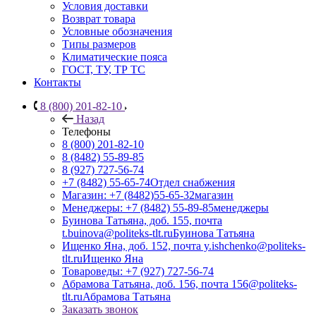
Условия доставки
Возврат товара
Условные обозначения
Типы размеров
Климатические пояса
ГОСТ, ТУ, ТР ТС
Контакты
8 (800) 201-82-10
Назад
Телефоны
8 (800) 201-82-10
8 (8482) 55-89-85
8 (927) 727-56-74
+7 (8482) 55-65-74
Отдел снабжения
Магазин: +7 (8482)55-65-32
магазин
Менеджеры: +7 (8482) 55-89-85
менеджеры
Буинова Татьяна, доб. 155, почта
t.buinova@politeks-tlt.ru
Буинова Татьяна
Ищенко Яна, доб. 152, почта y.ishchenko@politeks-
tlt.ru
Ищенко Яна
Товароведы: +7 (927) 727-56-74
Абрамова Татьяна, доб. 156, почта 156@politeks-
tlt.ru
Абрамова Татьяна
Заказать звонок