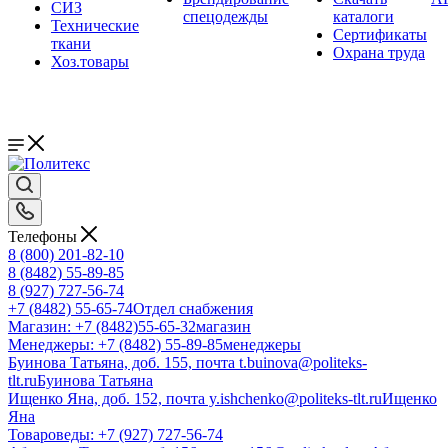
СИЗ
спецодежды
каталоги
Технические
Сертификаты
ткани
Охрана труда
Хоз.товары
Телефоны
8 (800) 201-82-10
8 (8482) 55-89-85
8 (927) 727-56-74
+7 (8482) 55-65-74
Отдел снабжения
Магазин: +7 (8482)55-65-32
магазин
Менеджеры: +7 (8482) 55-89-85
менеджеры
Буинова Татьяна, доб. 155, почта t.buinova@politeks-
tlt.ru
Буинова Татьяна
Ищенко Яна, доб. 152, почта y.ishchenko@politeks-tlt.ru
Ищенко
Яна
Товароведы: +7 (927) 727-56-74