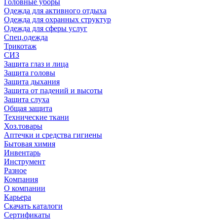
Головные уборы
Одежда для активного отдыха
Одежда для охранных структур
Одежда для сферы услуг
Спец.одежда
Трикотаж
СИЗ
Защита глаз и лица
Защита головы
Защита дыхания
Защита от падений и высоты
Защита слуха
Общая защита
Технические ткани
Хоз.товары
Аптечки и средства гигиены
Бытовая химия
Инвентарь
Инструмент
Разное
Компания
О компании
Карьера
Cкачать каталоги
Сертификаты