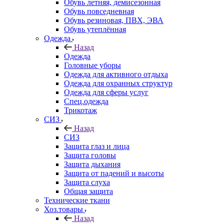
Обувь летняя, демисезонная
Обувь повседневная
Обувь резиновая, ПВХ, ЭВА
Обувь утеплённая
Одежда
Назад
Одежда
Головные уборы
Одежда для активного отдыха
Одежда для охранных структур
Одежда для сферы услуг
Спец.одежда
Трикотаж
СИЗ
Назад
СИЗ
Защита глаз и лица
Защита головы
Защита дыхания
Защита от падений и высоты
Защита слуха
Общая защита
Технические ткани
Хоз.товары
Назад