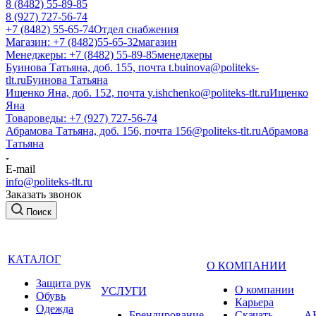
8 (8482) 55-89-85
8 (927) 727-56-74
+7 (8482) 55-65-74
Отдел снабжения
Магазин: +7 (8482)55-65-32
магазин
Менеджеры: +7 (8482) 55-89-85
менеджеры
Буинова Татьяна, доб. 155, почта t.buinova@politeks-
tlt.ru
Буинова Татьяна
Ищенко Яна, доб. 152, почта y.ishchenko@politeks-tlt.ru
Ищенко
Яна
Товароведы: +7 (927) 727-56-74
Абрамова Татьяна, доб. 156, почта 156@politeks-tlt.ru
Абрамова
Татьяна
E-mail
info@politeks-tlt.ru
Заказать звонок
Поиск
КАТАЛОГ
О КОМПАНИИ
Защита рук
О компании
УСЛУГИ
Обувь
Карьера
Одежда
Брендирование
Cкачать
А