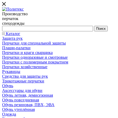
Производство
перчаток
спецодежды
Каталог
Защита рук
Перчатки для специальной защиты
Плащи-палатки
Перчатки и краги сварщика
Перчатки одноразовые и смотровые
Перчатки с полимерным покрытием
Перчатки хозяйственные
Рукавицы
Средства для защиты рук
Трикотажные перчатки
Обувь
Аксессуары для обуви
Обувь летняя, демисезонная
Обувь повседневная
Обувь резиновая, ПВХ, ЭВА
Обувь утеплённая
Одежда