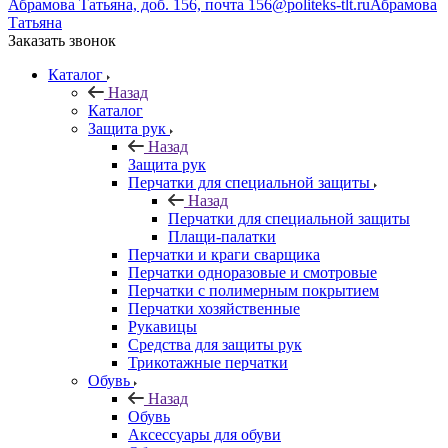
Абрамова Татьяна, доб. 156, почта 156@politeks-tlt.ru
Абрамова
Татьяна
Заказать звонок
Каталог
Назад
Каталог
Защита рук
Назад
Защита рук
Перчатки для специальной защиты
Назад
Перчатки для специальной защиты
Плащи-палатки
Перчатки и краги сварщика
Перчатки одноразовые и смотровые
Перчатки с полимерным покрытием
Перчатки хозяйственные
Рукавицы
Средства для защиты рук
Трикотажные перчатки
Обувь
Назад
Обувь
Аксессуары для обуви