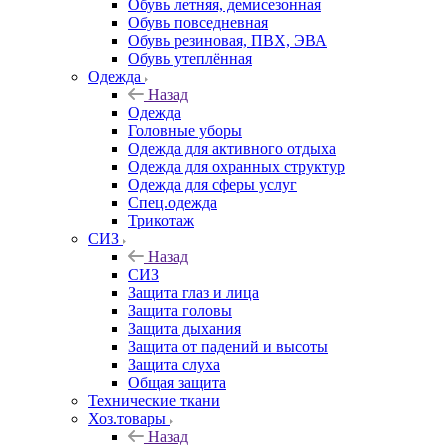
Обувь летняя, демисезонная
Обувь повседневная
Обувь резиновая, ПВХ, ЭВА
Обувь утеплённая
Одежда
Назад
Одежда
Головные уборы
Одежда для активного отдыха
Одежда для охранных структур
Одежда для сферы услуг
Спец.одежда
Трикотаж
СИЗ
Назад
СИЗ
Защита глаз и лица
Защита головы
Защита дыхания
Защита от падений и высоты
Защита слуха
Общая защита
Технические ткани
Хоз.товары
Назад