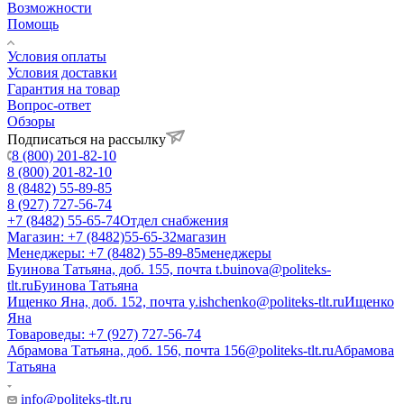
Возможности
Помощь
Условия оплаты
Условия доставки
Гарантия на товар
Вопрос-ответ
Обзоры
Подписаться на рассылку
8 (800) 201-82-10
8 (800) 201-82-10
8 (8482) 55-89-85
8 (927) 727-56-74
+7 (8482) 55-65-74
Отдел снабжения
Магазин: +7 (8482)55-65-32
магазин
Менеджеры: +7 (8482) 55-89-85
менеджеры
Буинова Татьяна, доб. 155, почта t.buinova@politeks-
tlt.ru
Буинова Татьяна
Ищенко Яна, доб. 152, почта y.ishchenko@politeks-tlt.ru
Ищенко
Яна
Товароведы: +7 (927) 727-56-74
Абрамова Татьяна, доб. 156, почта 156@politeks-tlt.ru
Абрамова
Татьяна
info@politeks-tlt.ru