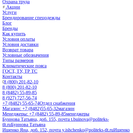
Охрана труда
Акции
Услуги
Брендирование спецодежды
Блог
Бренды
Как купить
Условия оплаты
Условия доставки
Возврат товара
Условные обозначения
Типы размеров
Климатические пояса
ГОСТ, ТУ, ТР ТС
Контакты
8 (800) 201-82-10
8 (800) 201-82-10
8 (8482) 55-89-85
8 (927) 727-56-74
+7 (8482) 55-65-74
Отдел снабжения
Магазин: +7 (8482)55-65-32
магазин
Менеджеры: +7 (8482) 55-89-85
менеджеры
Буинова Татьяна, доб. 155, почта t.buinova@politeks-
tlt.ru
Буинова Татьяна
Ищенко Яна, доб. 152, почта y.ishchenko@politeks-tlt.ru
Ищенко