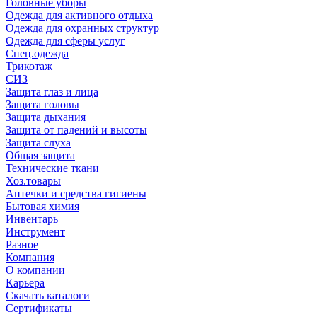
Головные уборы
Одежда для активного отдыха
Одежда для охранных структур
Одежда для сферы услуг
Спец.одежда
Трикотаж
СИЗ
Защита глаз и лица
Защита головы
Защита дыхания
Защита от падений и высоты
Защита слуха
Общая защита
Технические ткани
Хоз.товары
Аптечки и средства гигиены
Бытовая химия
Инвентарь
Инструмент
Разное
Компания
О компании
Карьера
Cкачать каталоги
Сертификаты