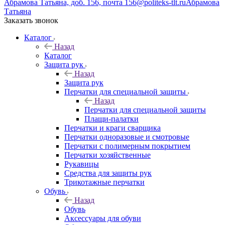
Абрамова Татьяна, доб. 156, почта 156@politeks-tlt.ru
Абрамова
Татьяна
Заказать звонок
Каталог
Назад
Каталог
Защита рук
Назад
Защита рук
Перчатки для специальной защиты
Назад
Перчатки для специальной защиты
Плащи-палатки
Перчатки и краги сварщика
Перчатки одноразовые и смотровые
Перчатки с полимерным покрытием
Перчатки хозяйственные
Рукавицы
Средства для защиты рук
Трикотажные перчатки
Обувь
Назад
Обувь
Аксессуары для обуви