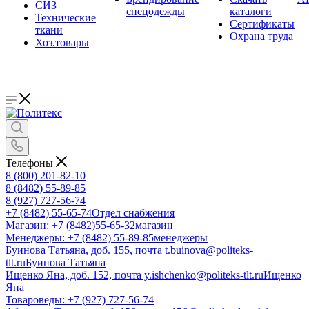
СИЗ
спецодежды
каталоги
Технические
Сертификаты
ткани
Охрана труда
Хоз.товары
Телефоны
8 (800) 201-82-10
8 (8482) 55-89-85
8 (927) 727-56-74
+7 (8482) 55-65-74
Отдел снабжения
Магазин: +7 (8482)55-65-32
магазин
Менеджеры: +7 (8482) 55-89-85
менеджеры
Буинова Татьяна, доб. 155, почта t.buinova@politeks-
tlt.ru
Буинова Татьяна
Ищенко Яна, доб. 152, почта y.ishchenko@politeks-tlt.ru
Ищенко
Яна
Товароведы: +7 (927) 727-56-74