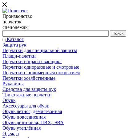
Производство
перчаток
спецодежды
Каталог
Защита рук
Перчатки для специальной защиты
Плащи-палатки
Перчатки и краги сварщика
Перчатки одноразовые и смотровые
Перчатки с полимерным покрытием
Перчатки хозяйственные
Рукавицы
Средства для защиты рук
Трикотажные перчатки
Обувь
Аксессуары для обуви
Обувь летняя, демисезонная
Обувь повседневная
Обувь резиновая, ПВХ, ЭВА
Обувь утеплённая
Одежда