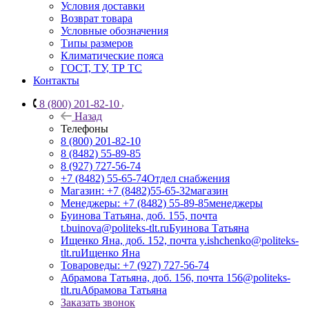
Условия доставки
Возврат товара
Условные обозначения
Типы размеров
Климатические пояса
ГОСТ, ТУ, ТР ТС
Контакты
8 (800) 201-82-10
Назад
Телефоны
8 (800) 201-82-10
8 (8482) 55-89-85
8 (927) 727-56-74
+7 (8482) 55-65-74
Отдел снабжения
Магазин: +7 (8482)55-65-32
магазин
Менеджеры: +7 (8482) 55-89-85
менеджеры
Буинова Татьяна, доб. 155, почта
t.buinova@politeks-tlt.ru
Буинова Татьяна
Ищенко Яна, доб. 152, почта y.ishchenko@politeks-
tlt.ru
Ищенко Яна
Товароведы: +7 (927) 727-56-74
Абрамова Татьяна, доб. 156, почта 156@politeks-
tlt.ru
Абрамова Татьяна
Заказать звонок