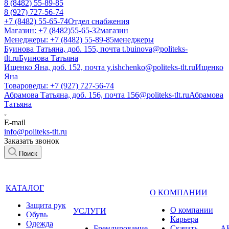
8 (8482) 55-89-85
8 (927) 727-56-74
+7 (8482) 55-65-74
Отдел снабжения
Магазин: +7 (8482)55-65-32
магазин
Менеджеры: +7 (8482) 55-89-85
менеджеры
Буинова Татьяна, доб. 155, почта t.buinova@politeks-
tlt.ru
Буинова Татьяна
Ищенко Яна, доб. 152, почта y.ishchenko@politeks-tlt.ru
Ищенко
Яна
Товароведы: +7 (927) 727-56-74
Абрамова Татьяна, доб. 156, почта 156@politeks-tlt.ru
Абрамова
Татьяна
E-mail
info@politeks-tlt.ru
Заказать звонок
Поиск
КАТАЛОГ
О КОМПАНИИ
Защита рук
О компании
УСЛУГИ
Обувь
Карьера
Одежда
Брендирование
Cкачать
А