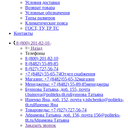
Условия доставки
Возврат товара
Условные обозначения
Типы размеров
Климатические пояса
ГОСТ, ТУ, ТР ТС
Контакты
8 (800) 201-82-10
Назад
Телефоны
8 (800) 201-82-10
8 (8482) 55-89-85
8 (927) 727-56-74
+7 (8482) 55-65-74
Отдел снабжения
Магазин: +7 (8482)55-65-32
магазин
Менеджеры: +7 (8482) 55-89-85
менеджеры
Буинова Татьяна, доб. 155, почта
t.buinova@politeks-tlt.ru
Буинова Татьяна
Ищенко Яна, доб. 152, почта y.ishchenko@politeks-
tlt.ru
Ищенко Яна
Товароведы: +7 (927) 727-56-74
Абрамова Татьяна, доб. 156, почта 156@politeks-
tlt.ru
Абрамова Татьяна
Заказать звонок