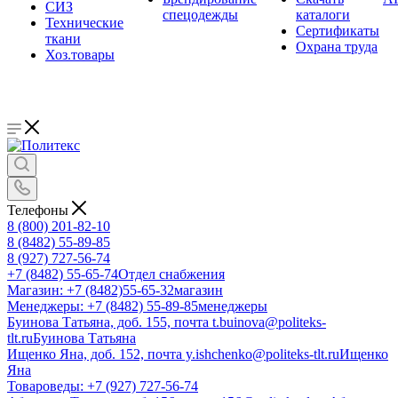
СИЗ
спецодежды
каталоги
Технические
Сертификаты
ткани
Охрана труда
Хоз.товары
Телефоны
8 (800) 201-82-10
8 (8482) 55-89-85
8 (927) 727-56-74
+7 (8482) 55-65-74
Отдел снабжения
Магазин: +7 (8482)55-65-32
магазин
Менеджеры: +7 (8482) 55-89-85
менеджеры
Буинова Татьяна, доб. 155, почта t.buinova@politeks-
tlt.ru
Буинова Татьяна
Ищенко Яна, доб. 152, почта y.ishchenko@politeks-tlt.ru
Ищенко
Яна
Товароведы: +7 (927) 727-56-74