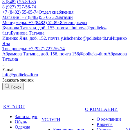
8 (8482) 55-89-85
8 (927) 727-56-74
+7 (8482) 55-65-74
Отдел снабжения
Магазин: +7 (8482)55-65-32
магазин
Менеджеры: +7 (8482) 55-89-85
менеджеры
Буинова Татьяна, доб. 155, почта t.buinova@politeks-
tlt.ru
Буинова Татьяна
Ищенко Яна, доб. 152, почта y.ishchenko@politeks-tlt.ru
Ищенко
Яна
Товароведы: +7 (927) 727-56-74
Абрамова Татьяна, доб. 156, почта 156@politeks-tlt.ru
Абрамова
Татьяна
E-mail
info@politeks-tlt.ru
Заказать звонок
Поиск
КАТАЛОГ
О КОМПАНИИ
Защита рук
О компании
УСЛУГИ
Обувь
Карьера
Одежда
Брендирование
Cкачать
А