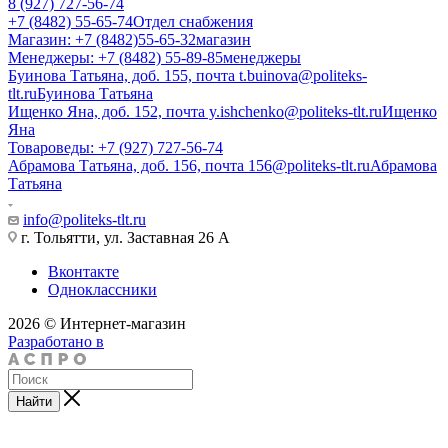
8 (927) 727-56-74
+7 (8482) 55-65-74
Отдел снабжения
Магазин: +7 (8482)55-65-32
магазин
Менеджеры: +7 (8482) 55-89-85
менеджеры
Буинова Татьяна, доб. 155, почта t.buinova@politeks-
tlt.ru
Буинова Татьяна
Ищенко Яна, доб. 152, почта y.ishchenko@politeks-tlt.ru
Ищенко
Яна
Товароведы: +7 (927) 727-56-74
Абрамова Татьяна, доб. 156, почта 156@politeks-tlt.ru
Абрамова
Татьяна
info@politeks-tlt.ru
г. Тольятти, ул. Заставная 26 А
Вконтакте
Одноклассники
2026 © Интернет-магазин
Разработано в
Найти