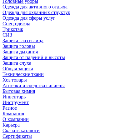
Головные уборы
Одежда для активного отдыха
Одежда для охранных структур
Одежда для сферы услуг
Спец.одежда
Трикотаж
СИЗ
Защита глаз и лица
Защита головы
Защита дыхания
Защита от падений и высоты
Защита слуха
Общая защита
Технические ткани
Хоз.товары
Аптечки и средства гигиены
Бытовая химия
Инвентарь
Инструмент
Разное
Компания
О компании
Карьера
Cкачать каталоги
Сертификаты