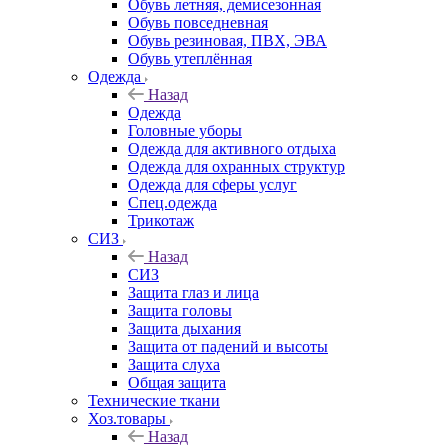
Обувь летняя, демисезонная
Обувь повседневная
Обувь резиновая, ПВХ, ЭВА
Обувь утеплённая
Одежда
Назад
Одежда
Головные уборы
Одежда для активного отдыха
Одежда для охранных структур
Одежда для сферы услуг
Спец.одежда
Трикотаж
СИЗ
Назад
СИЗ
Защита глаз и лица
Защита головы
Защита дыхания
Защита от падений и высоты
Защита слуха
Общая защита
Технические ткани
Хоз.товары
Назад