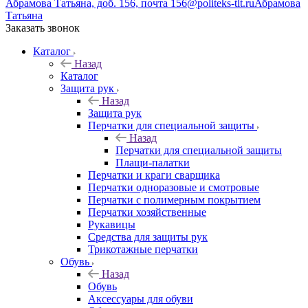
Абрамова Татьяна, доб. 156, почта 156@politeks-tlt.ru
Абрамова
Татьяна
Заказать звонок
Каталог
Назад
Каталог
Защита рук
Назад
Защита рук
Перчатки для специальной защиты
Назад
Перчатки для специальной защиты
Плащи-палатки
Перчатки и краги сварщика
Перчатки одноразовые и смотровые
Перчатки с полимерным покрытием
Перчатки хозяйственные
Рукавицы
Средства для защиты рук
Трикотажные перчатки
Обувь
Назад
Обувь
Аксессуары для обуви