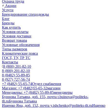
Охрана труда
Акции
Услуги
Брендирование спецодежды
Блог
Бренды
Как купить
Условия оплаты
Условия доставки
Возврат товара
Условные обозначения
Типы размеров
Климатические пояса
ГОСТ, ТУ, ТР ТС
Контакты
8 (800) 201-82-10
8 (800) 201-82-10
8 (8482) 55-89-85
8 (927) 727-56-74
+7 (8482) 55-65-74
Отдел снабжения
Магазин: +7 (8482)55-65-32
магазин
Менеджеры: +7 (8482) 55-89-85
менеджеры
Буинова Татьяна, доб. 155, почта t.buinova@politeks-
tlt.ru
Буинова Татьяна
Ищенко Яна, доб. 152, почта y.ishchenko@politeks-tlt.ru
Ищенко