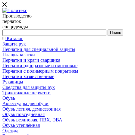
Производство
перчаток
спецодежды
Каталог
Защита рук
Перчатки для специальной защиты
Плащи-палатки
Перчатки и краги сварщика
Перчатки одноразовые и смотровые
Перчатки с полимерным покрытием
Перчатки хозяйственные
Рукавицы
Средства для защиты рук
Трикотажные перчатки
Обувь
Аксессуары для обуви
Обувь летняя, демисезонная
Обувь повседневная
Обувь резиновая, ПВХ, ЭВА
Обувь утеплённая
Одежда