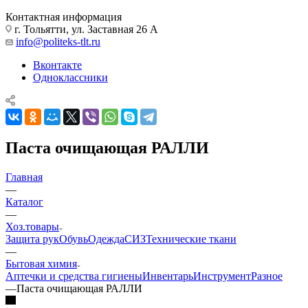
Контактная информация
г. Тольятти, ул. Заставная 26 А
info@politeks-tlt.ru
Вконтакте
Одноклассники
Паста очищающая РАЛЛИ
Главная
—
Каталог
—
Хоз.товары
Защита рук
Обувь
Одежда
СИЗ
Технические ткани
—
Бытовая химия
Аптечки и средства гигиены
Инвентарь
Инструмент
Разное
—
Паста очищающая РАЛЛИ