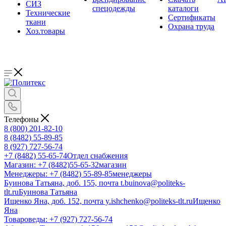
СИЗ
спецодежды
каталоги
Технические
Сертификаты
ткани
Охрана труда
Хоз.товары
Телефоны
8 (800) 201-82-10
8 (8482) 55-89-85
8 (927) 727-56-74
+7 (8482) 55-65-74
Отдел снабжения
Магазин: +7 (8482)55-65-32
магазин
Менеджеры: +7 (8482) 55-89-85
менеджеры
Буинова Татьяна, доб. 155, почта t.buinova@politeks-
tlt.ru
Буинова Татьяна
Ищенко Яна, доб. 152, почта y.ishchenko@politeks-tlt.ru
Ищенко
Яна
Товароведы: +7 (927) 727-56-74