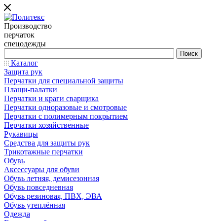
Производство
перчаток
спецодежды
Каталог
Защита рук
Перчатки для специальной защиты
Плащи-палатки
Перчатки и краги сварщика
Перчатки одноразовые и смотровые
Перчатки с полимерным покрытием
Перчатки хозяйственные
Рукавицы
Средства для защиты рук
Трикотажные перчатки
Обувь
Аксессуары для обуви
Обувь летняя, демисезонная
Обувь повседневная
Обувь резиновая, ПВХ, ЭВА
Обувь утеплённая
Одежда