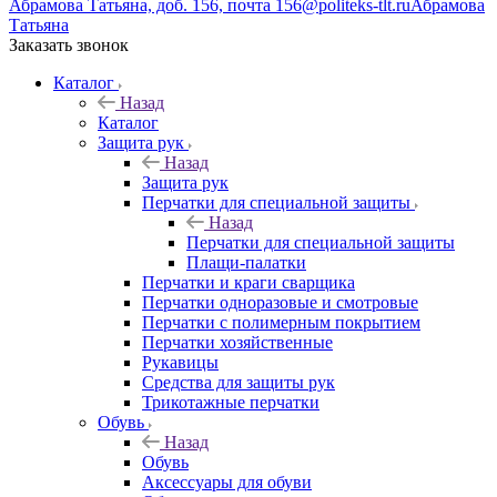
Абрамова Татьяна, доб. 156, почта 156@politeks-tlt.ru
Абрамова
Татьяна
Заказать звонок
Каталог
Назад
Каталог
Защита рук
Назад
Защита рук
Перчатки для специальной защиты
Назад
Перчатки для специальной защиты
Плащи-палатки
Перчатки и краги сварщика
Перчатки одноразовые и смотровые
Перчатки с полимерным покрытием
Перчатки хозяйственные
Рукавицы
Средства для защиты рук
Трикотажные перчатки
Обувь
Назад
Обувь
Аксессуары для обуви