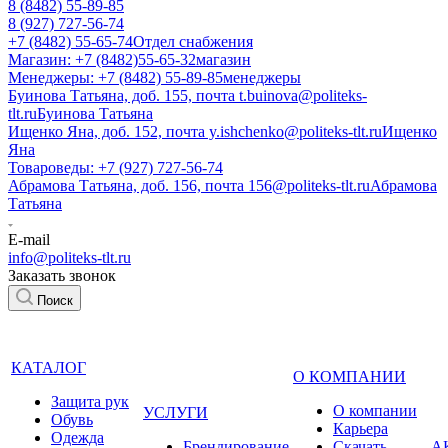
8 (8482) 55-89-85
8 (927) 727-56-74
+7 (8482) 55-65-74
Отдел снабжения
Магазин: +7 (8482)55-65-32
магазин
Менеджеры: +7 (8482) 55-89-85
менеджеры
Буинова Татьяна, доб. 155, почта t.buinova@politeks-
tlt.ru
Буинова Татьяна
Ищенко Яна, доб. 152, почта y.ishchenko@politeks-tlt.ru
Ищенко
Яна
Товароведы: +7 (927) 727-56-74
Абрамова Татьяна, доб. 156, почта 156@politeks-tlt.ru
Абрамова
Татьяна
E-mail
info@politeks-tlt.ru
Заказать звонок
Поиск
КАТАЛОГ
О КОМПАНИИ
Защита рук
О компании
УСЛУГИ
Обувь
Карьера
Одежда
Брендирование
Cкачать
А