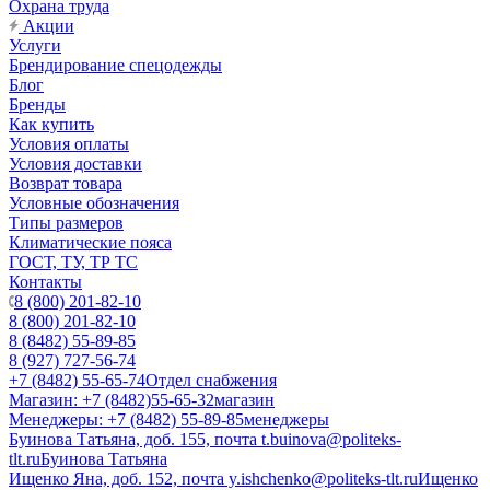
Охрана труда
Акции
Услуги
Брендирование спецодежды
Блог
Бренды
Как купить
Условия оплаты
Условия доставки
Возврат товара
Условные обозначения
Типы размеров
Климатические пояса
ГОСТ, ТУ, ТР ТС
Контакты
8 (800) 201-82-10
8 (800) 201-82-10
8 (8482) 55-89-85
8 (927) 727-56-74
+7 (8482) 55-65-74
Отдел снабжения
Магазин: +7 (8482)55-65-32
магазин
Менеджеры: +7 (8482) 55-89-85
менеджеры
Буинова Татьяна, доб. 155, почта t.buinova@politeks-
tlt.ru
Буинова Татьяна
Ищенко Яна, доб. 152, почта y.ishchenko@politeks-tlt.ru
Ищенко