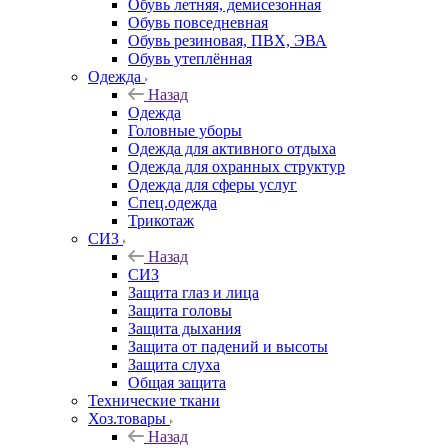
Обувь летняя, демисезонная
Обувь повседневная
Обувь резиновая, ПВХ, ЭВА
Обувь утеплённая
Одежда
Назад
Одежда
Головные уборы
Одежда для активного отдыха
Одежда для охранных структур
Одежда для сферы услуг
Спец.одежда
Трикотаж
СИЗ
Назад
СИЗ
Защита глаз и лица
Защита головы
Защита дыхания
Защита от падений и высоты
Защита слуха
Общая защита
Технические ткани
Хоз.товары
Назад