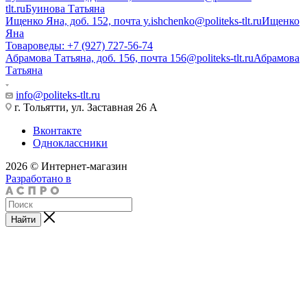
tlt.ru
Буинова Татьяна
Ищенко Яна, доб. 152, почта y.ishchenko@politeks-tlt.ru
Ищенко
Яна
Товароведы: +7 (927) 727-56-74
Абрамова Татьяна, доб. 156, почта 156@politeks-tlt.ru
Абрамова
Татьяна
info@politeks-tlt.ru
г. Тольятти, ул. Заставная 26 А
Вконтакте
Одноклассники
2026 © Интернет-магазин
Разработано в
Найти