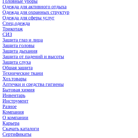
Головные уборы
Одежда для активного отдыха
Одежда для охранных структур
Одежда для сферы услуг
Спец.одежда
Трикотаж
СИЗ
Защита глаз и лица
Защита головы
Защита дыхания
Защита от падений и высоты
Защита слуха
Общая защита
Технические ткани
Хоз.товары
Аптечки и средства гигиены
Бытовая химия
Инвентарь
Инструмент
Разное
Компания
О компании
Карьера
Cкачать каталоги
Сертификаты