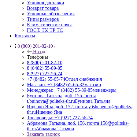
Условия доставки
Возврат товара
Условные обозначения
Типы размеров
Климатические пояса
ГОСТ, ТУ, ТР ТС
Контакты
8 (800) 201-82-10
Назад
Телефоны
8 (800) 201-82-10
8 (8482) 55-89-85
8 (927) 727-56-74
+7 (8482) 55-65-74
Отдел снабжения
Магазин: +7 (8482)55-65-32
магазин
Менеджеры: +7 (8482) 55-89-85
менеджеры
Буинова Татьяна, доб. 155, почта
t.buinova@politeks-tlt.ru
Буинова Татьяна
Ищенко Яна, доб. 152, почта y.ishchenko@politeks-
tlt.ru
Ищенко Яна
Товароведы: +7 (927) 727-56-74
Абрамова Татьяна, доб. 156, почта 156@politeks-
tlt.ru
Абрамова Татьяна
Заказать звонок