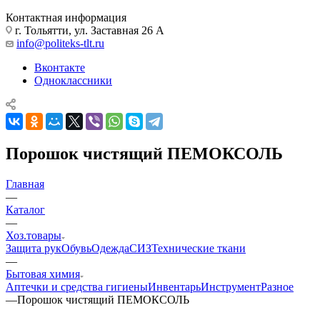
Контактная информация
г. Тольятти, ул. Заставная 26 А
info@politeks-tlt.ru
Вконтакте
Одноклассники
Порошок чистящий ПЕМОКСОЛЬ
Главная
—
Каталог
—
Хоз.товары
Защита рук
Обувь
Одежда
СИЗ
Технические ткани
—
Бытовая химия
Аптечки и средства гигиены
Инвентарь
Инструмент
Разное
—
Порошок чистящий ПЕМОКСОЛЬ