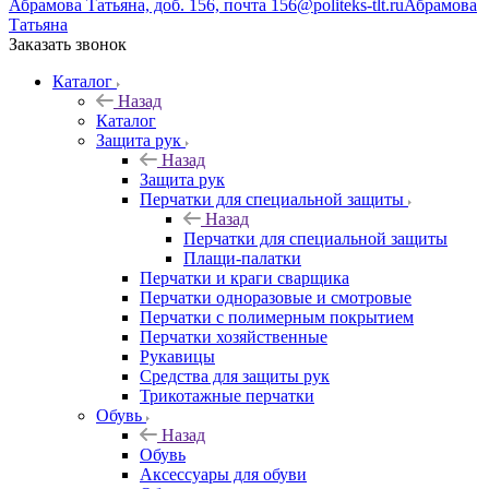
Абрамова Татьяна, доб. 156, почта 156@politeks-tlt.ru
Абрамова
Татьяна
Заказать звонок
Каталог
Назад
Каталог
Защита рук
Назад
Защита рук
Перчатки для специальной защиты
Назад
Перчатки для специальной защиты
Плащи-палатки
Перчатки и краги сварщика
Перчатки одноразовые и смотровые
Перчатки с полимерным покрытием
Перчатки хозяйственные
Рукавицы
Средства для защиты рук
Трикотажные перчатки
Обувь
Назад
Обувь
Аксессуары для обуви