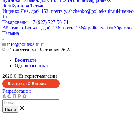
Буинова Татьяна, доб. 155, почта t.buinova@politeks-
tlt.ru
Буинова Татьяна
Ищенко Яна, доб. 152, почта y.ishchenko@politeks-tlt.ru
Ищенко
Яна
Товароведы: +7 (927) 727-56-74
Абрамова Татьяна, доб. 156, почта 156@politeks-tlt.ru
Абрамова
Татьяна
info@politeks-tlt.ru
г. Тольятти, ул. Заставная 26 А
Вконтакте
Одноклассники
2026 © Интернет-магазин
Быстро с 1С-Битрикс
Разработано в
Найти