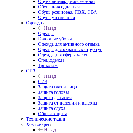
Обувь летняя, демисезонная
Обувь повседневная
Обувь резиновая, ПВХ, ЭВА
Обувь утеплённая
Одежда
Назад
Одежда
Головные уборы
Одежда для активного отдыха
Одежда для охранных структур
Одежда для сферы услуг
Спец.одежда
Трикотаж
СИЗ
Назад
СИЗ
Защита глаз и лица
Защита головы
Защита дыхания
Защита от падений и высоты
Защита слуха
Общая защита
Технические ткани
Хоз.товары
Назад