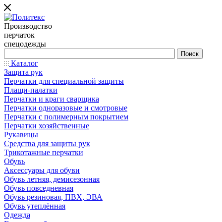
Производство
перчаток
спецодежды
Каталог
Защита рук
Перчатки для специальной защиты
Плащи-палатки
Перчатки и краги сварщика
Перчатки одноразовые и смотровые
Перчатки с полимерным покрытием
Перчатки хозяйственные
Рукавицы
Средства для защиты рук
Трикотажные перчатки
Обувь
Аксессуары для обуви
Обувь летняя, демисезонная
Обувь повседневная
Обувь резиновая, ПВХ, ЭВА
Обувь утеплённая
Одежда