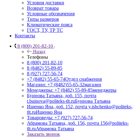
Условия доставки
Возврат товара
Условные обозначения
Типы размеров
Климатические пояса
ГОСТ, ТУ, ТР ТС
Контакты
8 (800) 201-82-10
Назад
Телефоны
8 (800) 201-82-10
8 (8482) 55-89-85
8 (927) 727-56-74
+7 (8482) 55-65-74
Отдел снабжения
Магазин: +7 (8482)55-65-32
магазин
Менеджеры: +7 (8482) 55-89-85
менеджеры
Буинова Татьяна, доб. 155, почта
t.buinova@politeks-tlt.ru
Буинова Татьяна
Ищенко Яна, доб. 152, почта y.ishchenko@politeks-
tlt.ru
Ищенко Яна
Товароведы: +7 (927) 727-56-74
Абрамова Татьяна, доб. 156, почта 156@politeks-
tlt.ru
Абрамова Татьяна
Заказать звонок