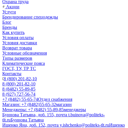
Охрана труда
Акции
Услуги
Брендирование спецодежды
Блог
Бренды
Как купить
Условия оплаты
Условия доставки
Возврат товара
Условные обозначения
Типы размеров
Климатические пояса
ГОСТ, ТУ, ТР ТС
Контакты
8 (800) 201-82-10
8 (800) 201-82-10
8 (8482) 55-89-85
8 (927) 727-56-74
+7 (8482) 55-65-74
Отдел снабжения
Магазин: +7 (8482)55-65-32
магазин
Менеджеры: +7 (8482) 55-89-85
менеджеры
Буинова Татьяна, доб. 155, почта t.buinova@politeks-
tlt.ru
Буинова Татьяна
Ищенко Яна, доб. 152, почта y.ishchenko@politeks-tlt.ru
Ищенко