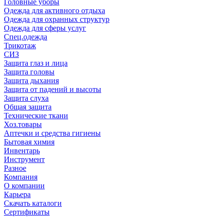
Головные уборы
Одежда для активного отдыха
Одежда для охранных структур
Одежда для сферы услуг
Спец.одежда
Трикотаж
СИЗ
Защита глаз и лица
Защита головы
Защита дыхания
Защита от падений и высоты
Защита слуха
Общая защита
Технические ткани
Хоз.товары
Аптечки и средства гигиены
Бытовая химия
Инвентарь
Инструмент
Разное
Компания
О компании
Карьера
Cкачать каталоги
Сертификаты