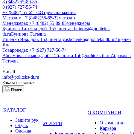
8 (8482) 55-89-85
8 (927) 727-56-74
+7 (8482) 55-65-74
Отдел снабжения
Магазин: +7 (8482)55-65-32
магазин
Менеджеры: +7 (8482) 55-89-85
менеджеры
Буинова Татьяна, доб. 155, почта t.buinova@politeks-
tlt.ru
Буинова Татьяна
Ищенко Яна, доб. 152, почта y.ishchenko@politeks-tlt.ru
Ищенко
Яна
Товароведы: +7 (927) 727-56-74
Абрамова Татьяна, доб. 156, почта 156@politeks-tlt.ru
Абрамова
Татьяна
E-mail
info@politeks-tlt.ru
Заказать звонок
Поиск
КАТАЛОГ
О КОМПАНИИ
Защита рук
О компании
УСЛУГИ
Обувь
Карьера
Одежда
Брендирование
Cкачать
А