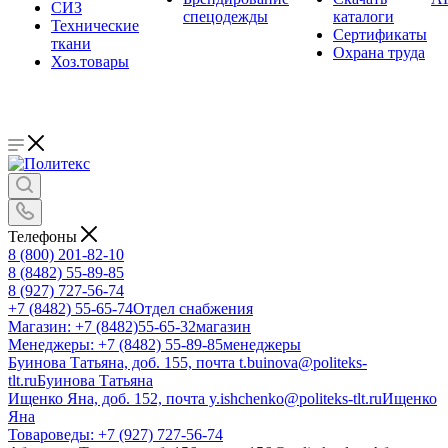
СИЗ
спецодежды
каталоги
Технические
Сертификаты
ткани
Охрана труда
Хоз.товары
Телефоны
8 (800) 201-82-10
8 (8482) 55-89-85
8 (927) 727-56-74
+7 (8482) 55-65-74
Отдел снабжения
Магазин: +7 (8482)55-65-32
магазин
Менеджеры: +7 (8482) 55-89-85
менеджеры
Буинова Татьяна, доб. 155, почта t.buinova@politeks-
tlt.ru
Буинова Татьяна
Ищенко Яна, доб. 152, почта y.ishchenko@politeks-tlt.ru
Ищенко
Яна
Товароведы: +7 (927) 727-56-74