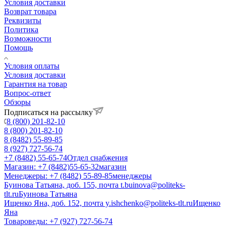
Условия доставки
Возврат товара
Реквизиты
Политика
Возможности
Помощь
Условия оплаты
Условия доставки
Гарантия на товар
Вопрос-ответ
Обзоры
Подписаться на рассылку
8 (800) 201-82-10
8 (800) 201-82-10
8 (8482) 55-89-85
8 (927) 727-56-74
+7 (8482) 55-65-74
Отдел снабжения
Магазин: +7 (8482)55-65-32
магазин
Менеджеры: +7 (8482) 55-89-85
менеджеры
Буинова Татьяна, доб. 155, почта t.buinova@politeks-
tlt.ru
Буинова Татьяна
Ищенко Яна, доб. 152, почта y.ishchenko@politeks-tlt.ru
Ищенко
Яна
Товароведы: +7 (927) 727-56-74