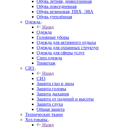
Обувь летняя, демисезонная
Обувь повседневная
Обувь резиновая, ПВХ, ЭВА
Обувь утеплённая
Одежда
Назад
Одежда
Головные уборы
Одежда для активного отдыха
Одежда для охранных структур
Одежда для сферы услуг
Спец.одежда
Трикотаж
СИЗ
Назад
СИЗ
Защита глаз и лица
Защита головы
Защита дыхания
Защита от падений и высоты
Защита слуха
Общая защита
Технические ткани
Хоз.товары
Назад