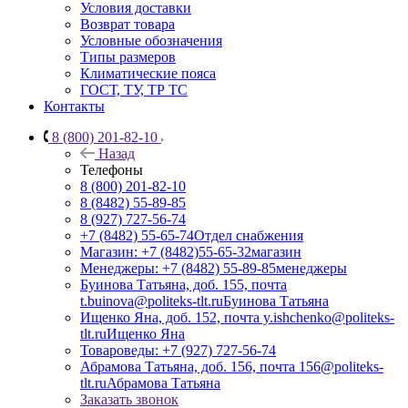
Условия доставки
Возврат товара
Условные обозначения
Типы размеров
Климатические пояса
ГОСТ, ТУ, ТР ТС
Контакты
8 (800) 201-82-10
Назад
Телефоны
8 (800) 201-82-10
8 (8482) 55-89-85
8 (927) 727-56-74
+7 (8482) 55-65-74
Отдел снабжения
Магазин: +7 (8482)55-65-32
магазин
Менеджеры: +7 (8482) 55-89-85
менеджеры
Буинова Татьяна, доб. 155, почта
t.buinova@politeks-tlt.ru
Буинова Татьяна
Ищенко Яна, доб. 152, почта y.ishchenko@politeks-
tlt.ru
Ищенко Яна
Товароведы: +7 (927) 727-56-74
Абрамова Татьяна, доб. 156, почта 156@politeks-
tlt.ru
Абрамова Татьяна
Заказать звонок