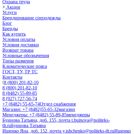
Охрана труда
Акции
Услуги
Брендирование спецодежды
Блог
Бренды
Как купить
Условия оплаты
Условия доставки
Возврат товара
Условные обозначения
Типы размеров
Климатические пояса
ГОСТ, ТУ, ТР ТС
Контакты
8 (800) 201-82-10
8 (800) 201-82-10
8 (8482) 55-89-85
8 (927) 727-56-74
+7 (8482) 55-65-74
Отдел снабжения
Магазин: +7 (8482)55-65-32
магазин
Менеджеры: +7 (8482) 55-89-85
менеджеры
Буинова Татьяна, доб. 155, почта t.buinova@politeks-
tlt.ru
Буинова Татьяна
Ищенко Яна, доб. 152, почта y.ishchenko@politeks-tlt.ru
Ищенко