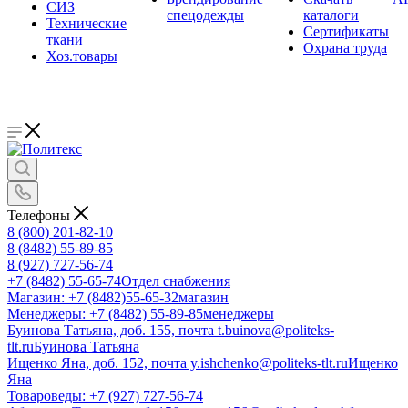
СИЗ
спецодежды
каталоги
Технические
Сертификаты
ткани
Охрана труда
Хоз.товары
Телефоны
8 (800) 201-82-10
8 (8482) 55-89-85
8 (927) 727-56-74
+7 (8482) 55-65-74
Отдел снабжения
Магазин: +7 (8482)55-65-32
магазин
Менеджеры: +7 (8482) 55-89-85
менеджеры
Буинова Татьяна, доб. 155, почта t.buinova@politeks-
tlt.ru
Буинова Татьяна
Ищенко Яна, доб. 152, почта y.ishchenko@politeks-tlt.ru
Ищенко
Яна
Товароведы: +7 (927) 727-56-74