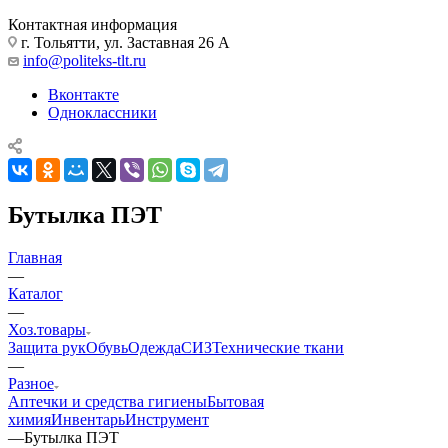
Контактная информация
г. Тольятти, ул. Заставная 26 А
info@politeks-tlt.ru
Вконтакте
Одноклассники
Бутылка ПЭТ
Главная
—
Каталог
—
Хоз.товары
Защита рук
Обувь
Одежда
СИЗ
Технические ткани
—
Разное
Аптечки и средства гигиены
Бытовая
химия
Инвентарь
Инструмент
—
Бутылка ПЭТ