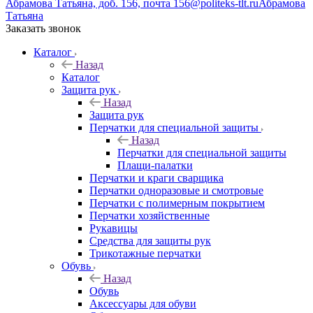
Абрамова Татьяна, доб. 156, почта 156@politeks-tlt.ru
Абрамова
Татьяна
Заказать звонок
Каталог
Назад
Каталог
Защита рук
Назад
Защита рук
Перчатки для специальной защиты
Назад
Перчатки для специальной защиты
Плащи-палатки
Перчатки и краги сварщика
Перчатки одноразовые и смотровые
Перчатки с полимерным покрытием
Перчатки хозяйственные
Рукавицы
Средства для защиты рук
Трикотажные перчатки
Обувь
Назад
Обувь
Аксессуары для обуви