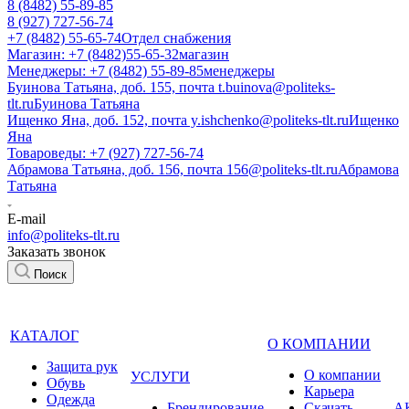
8 (8482) 55-89-85
8 (927) 727-56-74
+7 (8482) 55-65-74
Отдел снабжения
Магазин: +7 (8482)55-65-32
магазин
Менеджеры: +7 (8482) 55-89-85
менеджеры
Буинова Татьяна, доб. 155, почта t.buinova@politeks-
tlt.ru
Буинова Татьяна
Ищенко Яна, доб. 152, почта y.ishchenko@politeks-tlt.ru
Ищенко
Яна
Товароведы: +7 (927) 727-56-74
Абрамова Татьяна, доб. 156, почта 156@politeks-tlt.ru
Абрамова
Татьяна
E-mail
info@politeks-tlt.ru
Заказать звонок
Поиск
КАТАЛОГ
О КОМПАНИИ
Защита рук
О компании
УСЛУГИ
Обувь
Карьера
Одежда
Брендирование
Cкачать
А