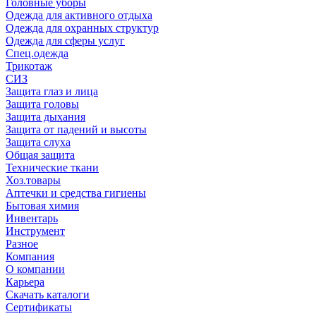
Головные уборы
Одежда для активного отдыха
Одежда для охранных структур
Одежда для сферы услуг
Спец.одежда
Трикотаж
СИЗ
Защита глаз и лица
Защита головы
Защита дыхания
Защита от падений и высоты
Защита слуха
Общая защита
Технические ткани
Хоз.товары
Аптечки и средства гигиены
Бытовая химия
Инвентарь
Инструмент
Разное
Компания
О компании
Карьера
Cкачать каталоги
Сертификаты