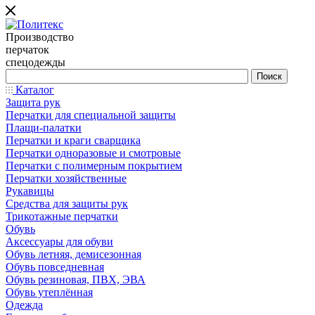
Производство
перчаток
спецодежды
Каталог
Защита рук
Перчатки для специальной защиты
Плащи-палатки
Перчатки и краги сварщика
Перчатки одноразовые и смотровые
Перчатки с полимерным покрытием
Перчатки хозяйственные
Рукавицы
Средства для защиты рук
Трикотажные перчатки
Обувь
Аксессуары для обуви
Обувь летняя, демисезонная
Обувь повседневная
Обувь резиновая, ПВХ, ЭВА
Обувь утеплённая
Одежда