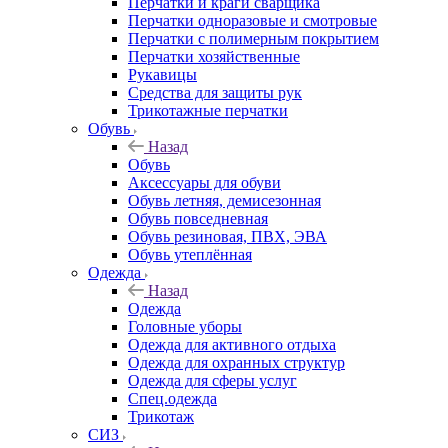
Перчатки и краги сварщика
Перчатки одноразовые и смотровые
Перчатки с полимерным покрытием
Перчатки хозяйственные
Рукавицы
Средства для защиты рук
Трикотажные перчатки
Обувь
Назад
Обувь
Аксессуары для обуви
Обувь летняя, демисезонная
Обувь повседневная
Обувь резиновая, ПВХ, ЭВА
Обувь утеплённая
Одежда
Назад
Одежда
Головные уборы
Одежда для активного отдыха
Одежда для охранных структур
Одежда для сферы услуг
Спец.одежда
Трикотаж
СИЗ