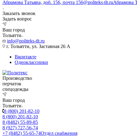
Абрамова Татьяна, доб. 156, почта 156@politeks-tlt.ru
Абрамова 
Заказать звонок
Задать вопрос
Ваш город
Тольятти
info@politeks-tlt.ru
г. Тольятти, ул. Заставная 26 А
Вконтакте
Одноклассники
Производство
перчаток
спецодежды
Ваш город
Тольятти
8 (800) 201-82-10
8 (800) 201-82-10
8 (8482) 55-89-85
8 (927) 727-56-74
+7 (8482) 55-65-74
Отдел снабжения