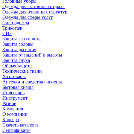
Головные уборы
Одежда для активного отдыха
Одежда для охранных структур
Одежда для сферы услуг
Спец.одежда
Трикотаж
СИЗ
Защита глаз и лица
Защита головы
Защита дыхания
Защита от падений и высоты
Защита слуха
Общая защита
Технические ткани
Хоз.товары
Аптечки и средства гигиены
Бытовая химия
Инвентарь
Инструмент
Разное
Компания
О компании
Карьера
Cкачать каталоги
Сертификаты