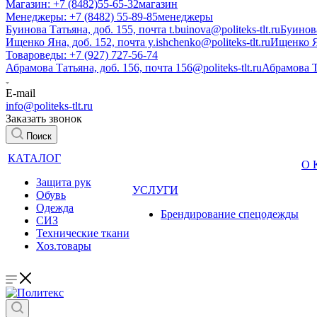
Магазин: +7 (8482)55-65-32
магазин
Менеджеры: +7 (8482) 55-89-85
менеджеры
Буинова Татьяна, доб. 155, почта t.buinova@politeks-tlt.ru
Буинов
Ищенко Яна, доб. 152, почта y.ishchenko@politeks-tlt.ru
Ищенко 
Товароведы: +7 (927) 727-56-74
Абрамова Татьяна, доб. 156, почта 156@politeks-tlt.ru
Абрамова 
E-mail
info@politeks-tlt.ru
Заказать звонок
Поиск
КАТАЛОГ
О
Защита рук
УСЛУГИ
Обувь
Одежда
Брендирование спецодежды
СИЗ
Технические ткани
Хоз.товары