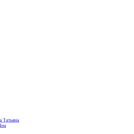
а Татьяна
Яна