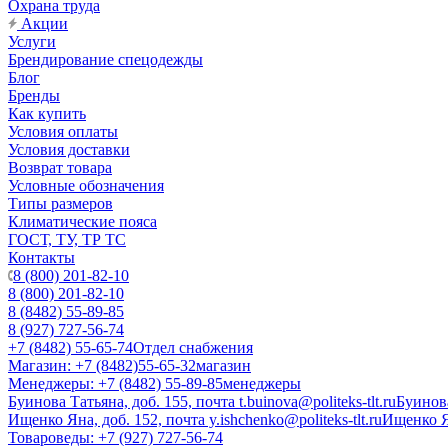
Охрана труда
Акции
Услуги
Брендирование спецодежды
Блог
Бренды
Как купить
Условия оплаты
Условия доставки
Возврат товара
Условные обозначения
Типы размеров
Климатические пояса
ГОСТ, ТУ, ТР ТС
Контакты
8 (800) 201-82-10
8 (800) 201-82-10
8 (8482) 55-89-85
8 (927) 727-56-74
+7 (8482) 55-65-74
Отдел снабжения
Магазин: +7 (8482)55-65-32
магазин
Менеджеры: +7 (8482) 55-89-85
менеджеры
Буинова Татьяна, доб. 155, почта t.buinova@politeks-tlt.ru
Буинов
Ищенко Яна, доб. 152, почта y.ishchenko@politeks-tlt.ru
Ищенко 
Товароведы: +7 (927) 727-56-74