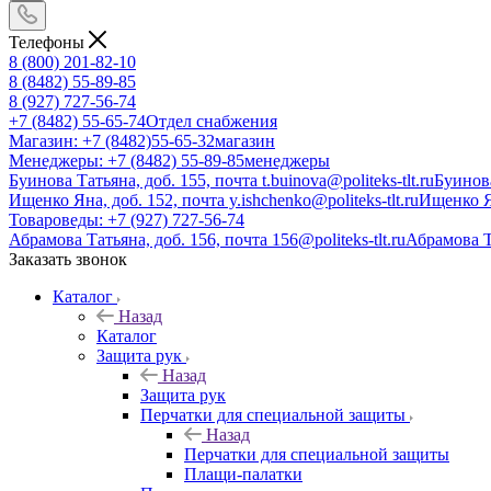
Телефоны
8 (800) 201-82-10
8 (8482) 55-89-85
8 (927) 727-56-74
+7 (8482) 55-65-74
Отдел снабжения
Магазин: +7 (8482)55-65-32
магазин
Менеджеры: +7 (8482) 55-89-85
менеджеры
Буинова Татьяна, доб. 155, почта t.buinova@politeks-tlt.ru
Буинов
Ищенко Яна, доб. 152, почта y.ishchenko@politeks-tlt.ru
Ищенко 
Товароведы: +7 (927) 727-56-74
Абрамова Татьяна, доб. 156, почта 156@politeks-tlt.ru
Абрамова 
Заказать звонок
Каталог
Назад
Каталог
Защита рук
Назад
Защита рук
Перчатки для специальной защиты
Назад
Перчатки для специальной защиты
Плащи-палатки