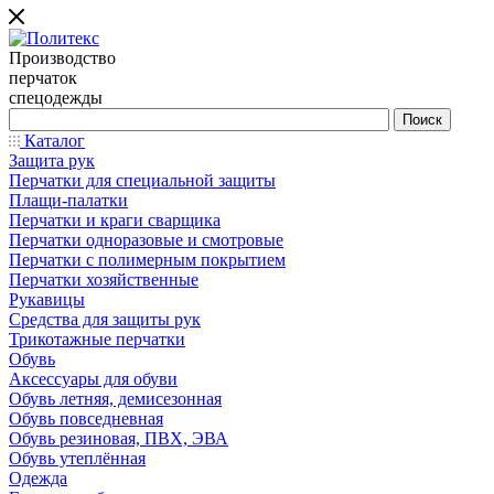
Производство
перчаток
спецодежды
Каталог
Защита рук
Перчатки для специальной защиты
Плащи-палатки
Перчатки и краги сварщика
Перчатки одноразовые и смотровые
Перчатки с полимерным покрытием
Перчатки хозяйственные
Рукавицы
Средства для защиты рук
Трикотажные перчатки
Обувь
Аксессуары для обуви
Обувь летняя, демисезонная
Обувь повседневная
Обувь резиновая, ПВХ, ЭВА
Обувь утеплённая
Одежда