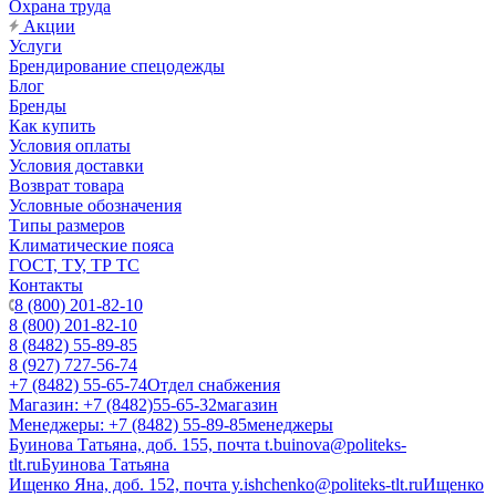
Охрана труда
Акции
Услуги
Брендирование спецодежды
Блог
Бренды
Как купить
Условия оплаты
Условия доставки
Возврат товара
Условные обозначения
Типы размеров
Климатические пояса
ГОСТ, ТУ, ТР ТС
Контакты
8 (800) 201-82-10
8 (800) 201-82-10
8 (8482) 55-89-85
8 (927) 727-56-74
+7 (8482) 55-65-74
Отдел снабжения
Магазин: +7 (8482)55-65-32
магазин
Менеджеры: +7 (8482) 55-89-85
менеджеры
Буинова Татьяна, доб. 155, почта t.buinova@politeks-
tlt.ru
Буинова Татьяна
Ищенко Яна, доб. 152, почта y.ishchenko@politeks-tlt.ru
Ищенко