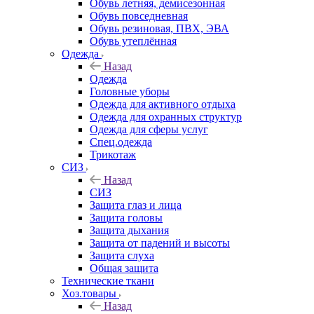
Обувь летняя, демисезонная
Обувь повседневная
Обувь резиновая, ПВХ, ЭВА
Обувь утеплённая
Одежда
Назад
Одежда
Головные уборы
Одежда для активного отдыха
Одежда для охранных структур
Одежда для сферы услуг
Спец.одежда
Трикотаж
СИЗ
Назад
СИЗ
Защита глаз и лица
Защита головы
Защита дыхания
Защита от падений и высоты
Защита слуха
Общая защита
Технические ткани
Хоз.товары
Назад