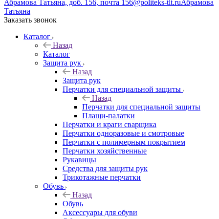
Абрамова Татьяна, доб. 156, почта 156@politeks-tlt.ru
Абрамова
Татьяна
Заказать звонок
Каталог
Назад
Каталог
Защита рук
Назад
Защита рук
Перчатки для специальной защиты
Назад
Перчатки для специальной защиты
Плащи-палатки
Перчатки и краги сварщика
Перчатки одноразовые и смотровые
Перчатки с полимерным покрытием
Перчатки хозяйственные
Рукавицы
Средства для защиты рук
Трикотажные перчатки
Обувь
Назад
Обувь
Аксессуары для обуви