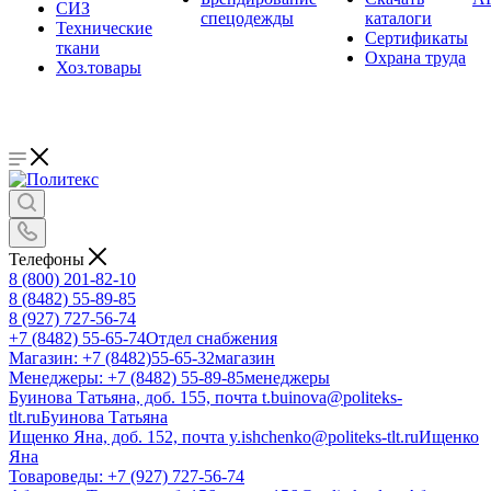
СИЗ
спецодежды
каталоги
Технические
Сертификаты
ткани
Охрана труда
Хоз.товары
Телефоны
8 (800) 201-82-10
8 (8482) 55-89-85
8 (927) 727-56-74
+7 (8482) 55-65-74
Отдел снабжения
Магазин: +7 (8482)55-65-32
магазин
Менеджеры: +7 (8482) 55-89-85
менеджеры
Буинова Татьяна, доб. 155, почта t.buinova@politeks-
tlt.ru
Буинова Татьяна
Ищенко Яна, доб. 152, почта y.ishchenko@politeks-tlt.ru
Ищенко
Яна
Товароведы: +7 (927) 727-56-74