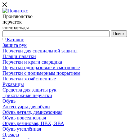
Производство
перчаток
спецодежды
Каталог
Защита рук
Перчатки для специальной защиты
Плащи-палатки
Перчатки и краги сварщика
Перчатки одноразовые и смотровые
Перчатки с полимерным покрытием
Перчатки хозяйственные
Рукавицы
Средства для защиты рук
Трикотажные перчатки
Обувь
Аксессуары для обуви
Обувь летняя, демисезонная
Обувь повседневная
Обувь резиновая, ПВХ, ЭВА
Обувь утеплённая
Одежда