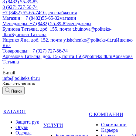
8 (8482) 55-89-85
8 (927) 727-56-74
+7 (8482) 55-65-74
Отдел снабжения
Магазин: +7 (8482)55-65-32
магазин
Менеджеры: +7 (8482) 55-89-85
менеджеры
Буинова Татьяна, доб. 155, почта t.buinova@politeks-
tlt.ru
Буинова Татьяна
Ищенко Яна, доб. 152, почта y.ishchenko@politeks-tlt.ru
Ищенко
Яна
Товароведы: +7 (927) 727-56-74
Абрамова Татьяна, доб. 156, почта 156@politeks-tlt.ru
Абрамова
Татьяна
E-mail
info@politeks-tlt.ru
Заказать звонок
Поиск
КАТАЛОГ
О КОМПАНИИ
Защита рук
О компании
УСЛУГИ
Обувь
Карьера
Одежда
Брендирование
Cкачать
А