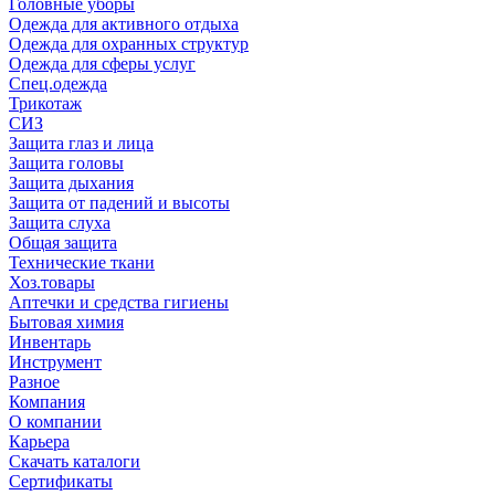
Головные уборы
Одежда для активного отдыха
Одежда для охранных структур
Одежда для сферы услуг
Спец.одежда
Трикотаж
СИЗ
Защита глаз и лица
Защита головы
Защита дыхания
Защита от падений и высоты
Защита слуха
Общая защита
Технические ткани
Хоз.товары
Аптечки и средства гигиены
Бытовая химия
Инвентарь
Инструмент
Разное
Компания
О компании
Карьера
Cкачать каталоги
Сертификаты