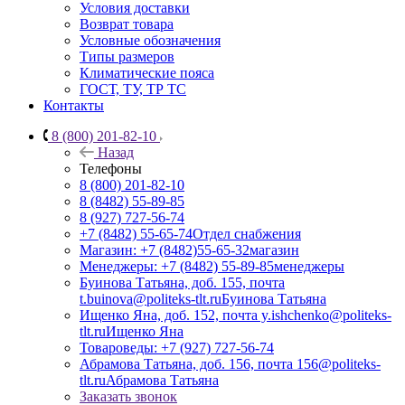
Условия доставки
Возврат товара
Условные обозначения
Типы размеров
Климатические пояса
ГОСТ, ТУ, ТР ТС
Контакты
8 (800) 201-82-10
Назад
Телефоны
8 (800) 201-82-10
8 (8482) 55-89-85
8 (927) 727-56-74
+7 (8482) 55-65-74
Отдел снабжения
Магазин: +7 (8482)55-65-32
магазин
Менеджеры: +7 (8482) 55-89-85
менеджеры
Буинова Татьяна, доб. 155, почта
t.buinova@politeks-tlt.ru
Буинова Татьяна
Ищенко Яна, доб. 152, почта y.ishchenko@politeks-
tlt.ru
Ищенко Яна
Товароведы: +7 (927) 727-56-74
Абрамова Татьяна, доб. 156, почта 156@politeks-
tlt.ru
Абрамова Татьяна
Заказать звонок