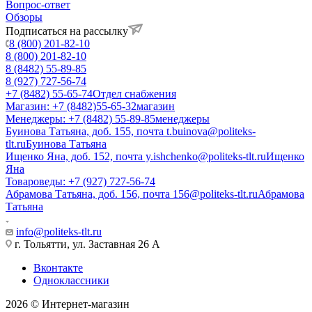
Вопрос-ответ
Обзоры
Подписаться на рассылку
8 (800) 201-82-10
8 (800) 201-82-10
8 (8482) 55-89-85
8 (927) 727-56-74
+7 (8482) 55-65-74
Отдел снабжения
Магазин: +7 (8482)55-65-32
магазин
Менеджеры: +7 (8482) 55-89-85
менеджеры
Буинова Татьяна, доб. 155, почта t.buinova@politeks-
tlt.ru
Буинова Татьяна
Ищенко Яна, доб. 152, почта y.ishchenko@politeks-tlt.ru
Ищенко
Яна
Товароведы: +7 (927) 727-56-74
Абрамова Татьяна, доб. 156, почта 156@politeks-tlt.ru
Абрамова
Татьяна
info@politeks-tlt.ru
г. Тольятти, ул. Заставная 26 А
Вконтакте
Одноклассники
2026 © Интернет-магазин