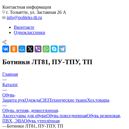
Контактная информация
г. Тольятти, ул. Заставная 26 А
info@politeks-tlt.ru
Вконтакте
Одноклассники
Ботинки ЛТ81, ПУ-ТПУ, ТП
Главная
—
Каталог
—
Обувь
Защита рук
Одежда
СИЗ
Технические ткани
Хоз.товары
—
Обувь летняя, демисезонная
Аксессуары для обуви
Обувь повседневная
Обувь резиновая,
ПВХ, ЭВА
Обувь утеплённая
—
Ботинки ЛТ81, ПУ-ТПУ, ТП