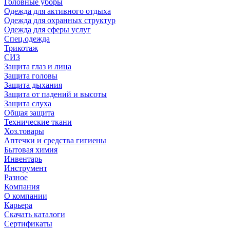
Головные уборы
Одежда для активного отдыха
Одежда для охранных структур
Одежда для сферы услуг
Спец.одежда
Трикотаж
СИЗ
Защита глаз и лица
Защита головы
Защита дыхания
Защита от падений и высоты
Защита слуха
Общая защита
Технические ткани
Хоз.товары
Аптечки и средства гигиены
Бытовая химия
Инвентарь
Инструмент
Разное
Компания
О компании
Карьера
Cкачать каталоги
Сертификаты