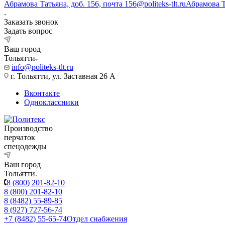
Абрамова Татьяна, доб. 156, почта 156@politeks-tlt.ru
Абрамова 
Заказать звонок
Задать вопрос
Ваш город
Тольятти
info@politeks-tlt.ru
г. Тольятти, ул. Заставная 26 А
Вконтакте
Одноклассники
Производство
перчаток
спецодежды
Ваш город
Тольятти
8 (800) 201-82-10
8 (800) 201-82-10
8 (8482) 55-89-85
8 (927) 727-56-74
+7 (8482) 55-65-74
Отдел снабжения