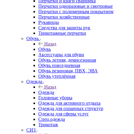
Перчатки и краги сварщика
Перчатки одноразовые и смотровые
Перчатки с полимерным покрытием
Перчатки хозяйственные
Рукавицы
Средства для защиты рук
Трикотажные перчатки
Обувь
Назад
Обувь
Аксессуары для обуви
Обувь летняя, демисезонная
Обувь повседневная
Обувь резиновая, ПВХ, ЭВА
Обувь утеплённая
Одежда
Назад
Одежда
Головные уборы
Одежда для активного отдыха
Одежда для охранных структур
Одежда для сферы услуг
Спец.одежда
Трикотаж
СИЗ