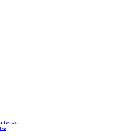
а Татьяна
Яна