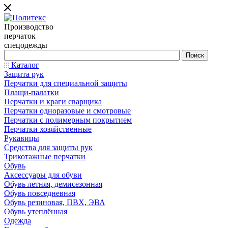
Производство
перчаток
спецодежды
Каталог
Защита рук
Перчатки для специальной защиты
Плащи-палатки
Перчатки и краги сварщика
Перчатки одноразовые и смотровые
Перчатки с полимерным покрытием
Перчатки хозяйственные
Рукавицы
Средства для защиты рук
Трикотажные перчатки
Обувь
Аксессуары для обуви
Обувь летняя, демисезонная
Обувь повседневная
Обувь резиновая, ПВХ, ЭВА
Обувь утеплённая
Одежда