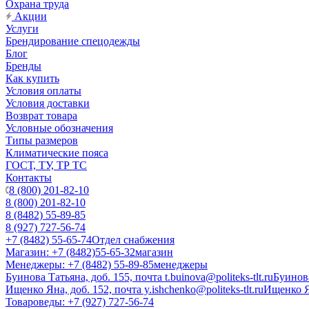
Охрана труда
Акции
Услуги
Брендирование спецодежды
Блог
Бренды
Как купить
Условия оплаты
Условия доставки
Возврат товара
Условные обозначения
Типы размеров
Климатические пояса
ГОСТ, ТУ, ТР ТС
Контакты
8 (800) 201-82-10
8 (800) 201-82-10
8 (8482) 55-89-85
8 (927) 727-56-74
+7 (8482) 55-65-74
Отдел снабжения
Магазин: +7 (8482)55-65-32
магазин
Менеджеры: +7 (8482) 55-89-85
менеджеры
Буинова Татьяна, доб. 155, почта t.buinova@politeks-tlt.ru
Буинов
Ищенко Яна, доб. 152, почта y.ishchenko@politeks-tlt.ru
Ищенко 
Товароведы: +7 (927) 727-56-74