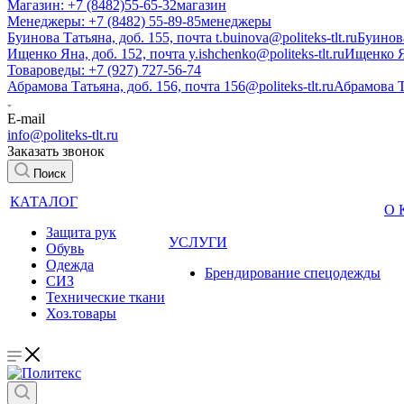
Магазин: +7 (8482)55-65-32
магазин
Менеджеры: +7 (8482) 55-89-85
менеджеры
Буинова Татьяна, доб. 155, почта t.buinova@politeks-tlt.ru
Буинов
Ищенко Яна, доб. 152, почта y.ishchenko@politeks-tlt.ru
Ищенко 
Товароведы: +7 (927) 727-56-74
Абрамова Татьяна, доб. 156, почта 156@politeks-tlt.ru
Абрамова 
E-mail
info@politeks-tlt.ru
Заказать звонок
Поиск
КАТАЛОГ
О
Защита рук
УСЛУГИ
Обувь
Одежда
Брендирование спецодежды
СИЗ
Технические ткани
Хоз.товары