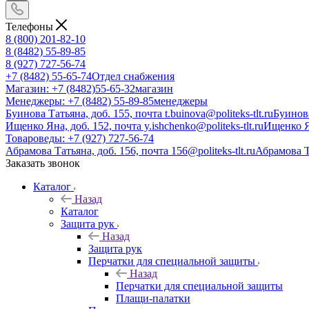
Телефоны
8 (800) 201-82-10
8 (8482) 55-89-85
8 (927) 727-56-74
+7 (8482) 55-65-74
Отдел снабжения
Магазин: +7 (8482)55-65-32
магазин
Менеджеры: +7 (8482) 55-89-85
менеджеры
Буинова Татьяна, доб. 155, почта t.buinova@politeks-tlt.ru
Буинов
Ищенко Яна, доб. 152, почта y.ishchenko@politeks-tlt.ru
Ищенко 
Товароведы: +7 (927) 727-56-74
Абрамова Татьяна, доб. 156, почта 156@politeks-tlt.ru
Абрамова 
Заказать звонок
Каталог
Назад
Каталог
Защита рук
Назад
Защита рук
Перчатки для специальной защиты
Назад
Перчатки для специальной защиты
Плащи-палатки