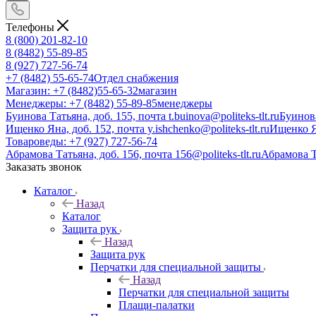
Телефоны
8 (800) 201-82-10
8 (8482) 55-89-85
8 (927) 727-56-74
+7 (8482) 55-65-74
Отдел снабжения
Магазин: +7 (8482)55-65-32
магазин
Менеджеры: +7 (8482) 55-89-85
менеджеры
Буинова Татьяна, доб. 155, почта t.buinova@politeks-tlt.ru
Буинов
Ищенко Яна, доб. 152, почта y.ishchenko@politeks-tlt.ru
Ищенко 
Товароведы: +7 (927) 727-56-74
Абрамова Татьяна, доб. 156, почта 156@politeks-tlt.ru
Абрамова 
Заказать звонок
Каталог
Назад
Каталог
Защита рук
Назад
Защита рук
Перчатки для специальной защиты
Назад
Перчатки для специальной защиты
Плащи-палатки