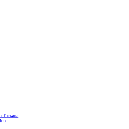
а Татьяна
Яна