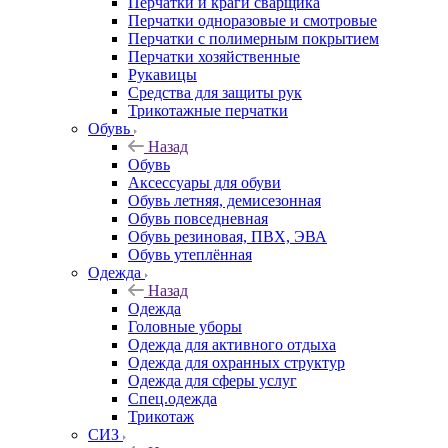
Перчатки и краги сварщика
Перчатки одноразовые и смотровые
Перчатки с полимерным покрытием
Перчатки хозяйственные
Рукавицы
Средства для защиты рук
Трикотажные перчатки
Обувь
Назад
Обувь
Аксессуары для обуви
Обувь летняя, демисезонная
Обувь повседневная
Обувь резиновая, ПВХ, ЭВА
Обувь утеплённая
Одежда
Назад
Одежда
Головные уборы
Одежда для активного отдыха
Одежда для охранных структур
Одежда для сферы услуг
Спец.одежда
Трикотаж
СИЗ