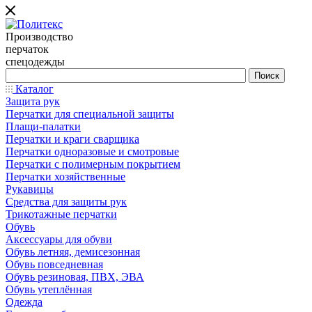
Производство
перчаток
спецодежды
Каталог
Защита рук
Перчатки для специальной защиты
Плащи-палатки
Перчатки и краги сварщика
Перчатки одноразовые и смотровые
Перчатки с полимерным покрытием
Перчатки хозяйственные
Рукавицы
Средства для защиты рук
Трикотажные перчатки
Обувь
Аксессуары для обуви
Обувь летняя, демисезонная
Обувь повседневная
Обувь резиновая, ПВХ, ЭВА
Обувь утеплённая
Одежда