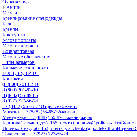
Охрана труда
Акции
Услуги
Брендирование спецодежды
Блог
Бренды
Как купить
Условия оплаты
Условия доставки
Возврат товара
Условные обозначения
Типы размеров
Климатические пояса
ГОСТ, ТУ, ТР ТС
Контакты
8 (800) 201-82-10
8 (800) 201-82-10
8 (8482) 55-89-85
8 (927) 727-56-74
+7 (8482) 55-65-74
Отдел снабжения
Магазин: +7 (8482)55-65-32
магазин
Менеджеры: +7 (8482) 55-89-85
менеджеры
Буинова Татьяна, доб. 155, почта t.buinova@politeks-tlt.ru
Буинов
Ищенко Яна, доб. 152, почта y.ishchenko@politeks-tlt.ru
Ищенко 
Товароведы: +7 (927) 727-56-74