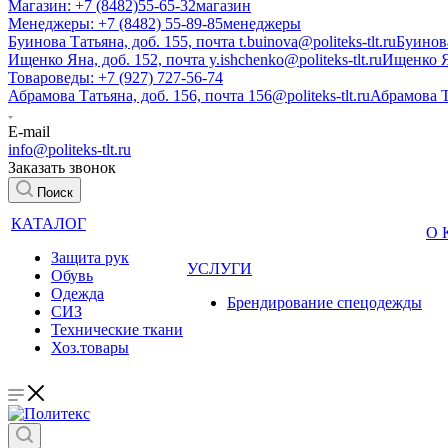
Магазин: +7 (8482)55-65-32
магазин
Менеджеры: +7 (8482) 55-89-85
менеджеры
Буинова Татьяна, доб. 155, почта t.buinova@politeks-tlt.ru
Буинов
Ищенко Яна, доб. 152, почта y.ishchenko@politeks-tlt.ru
Ищенко 
Товароведы: +7 (927) 727-56-74
Абрамова Татьяна, доб. 156, почта 156@politeks-tlt.ru
Абрамова 
E-mail
info@politeks-tlt.ru
Заказать звонок
Поиск
КАТАЛОГ
О
Защита рук
УСЛУГИ
Обувь
Одежда
Брендирование спецодежды
СИЗ
Технические ткани
Хоз.товары