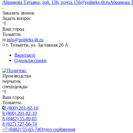
Абрамова Татьяна, доб. 156, почта 156@politeks-tlt.ru
Абрамова 
Заказать звонок
Задать вопрос
Ваш город
Тольятти
info@politeks-tlt.ru
г. Тольятти, ул. Заставная 26 А
Вконтакте
Одноклассники
Производство
перчаток
спецодежды
Ваш город
Тольятти
8 (800) 201-82-10
8 (800) 201-82-10
8 (8482) 55-89-85
8 (927) 727-56-74
+7 (8482) 55-65-74
Отдел снабжения