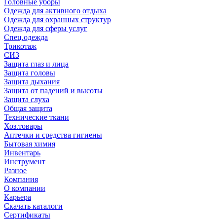
Головные уборы
Одежда для активного отдыха
Одежда для охранных структур
Одежда для сферы услуг
Спец.одежда
Трикотаж
СИЗ
Защита глаз и лица
Защита головы
Защита дыхания
Защита от падений и высоты
Защита слуха
Общая защита
Технические ткани
Хоз.товары
Аптечки и средства гигиены
Бытовая химия
Инвентарь
Инструмент
Разное
Компания
О компании
Карьера
Cкачать каталоги
Сертификаты