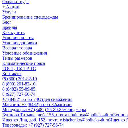
Охрана труда
Акции
Услуги
Брендирование спецодежды
Блог
Бренды
Как купить
Условия оплаты
Условия доставки
Возврат товара
Условные обозначения
Типы размеров
Климатические пояса
ГОСТ, ТУ, ТР ТС
Контакты
8 (800) 201-82-10
8 (800) 201-82-10
8 (8482) 55-89-85
8 (927) 727-56-74
+7 (8482) 55-65-74
Отдел снабжения
Магазин: +7 (8482)55-65-32
магазин
Менеджеры: +7 (8482) 55-89-85
менеджеры
Буинова Татьяна, доб. 155, почта t.buinova@politeks-tlt.ru
Буинов
Ищенко Яна, доб. 152, почта y.ishchenko@politeks-tlt.ru
Ищенко 
Товароведы: +7 (927) 727-56-74