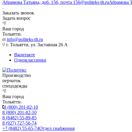
Абрамова Татьяна, доб. 156, почта 156@politeks-tlt.ru
Абрамова 
Заказать звонок
Задать вопрос
Ваш город
Тольятти
info@politeks-tlt.ru
г. Тольятти, ул. Заставная 26 А
Вконтакте
Одноклассники
Производство
перчаток
спецодежды
Ваш город
Тольятти
8 (800) 201-82-10
8 (800) 201-82-10
8 (8482) 55-89-85
8 (927) 727-56-74
+7 (8482) 55-65-74
Отдел снабжения