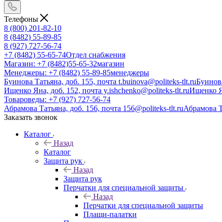
Телефоны
8 (800) 201-82-10
8 (8482) 55-89-85
8 (927) 727-56-74
+7 (8482) 55-65-74
Отдел снабжения
Магазин: +7 (8482)55-65-32
магазин
Менеджеры: +7 (8482) 55-89-85
менеджеры
Буинова Татьяна, доб. 155, почта t.buinova@politeks-tlt.ru
Буинов
Ищенко Яна, доб. 152, почта y.ishchenko@politeks-tlt.ru
Ищенко 
Товароведы: +7 (927) 727-56-74
Абрамова Татьяна, доб. 156, почта 156@politeks-tlt.ru
Абрамова 
Заказать звонок
Каталог
Назад
Каталог
Защита рук
Назад
Защита рук
Перчатки для специальной защиты
Назад
Перчатки для специальной защиты
Плащи-палатки