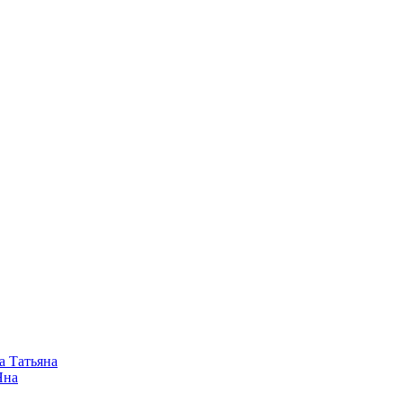
а Татьяна
Яна