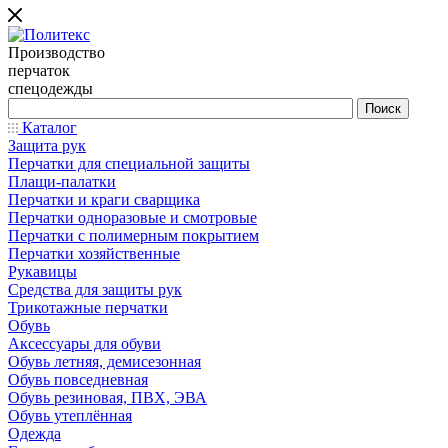
Производство
перчаток
спецодежды
Каталог
Защита рук
Перчатки для специальной защиты
Плащи-палатки
Перчатки и краги сварщика
Перчатки одноразовые и смотровые
Перчатки с полимерным покрытием
Перчатки хозяйственные
Рукавицы
Средства для защиты рук
Трикотажные перчатки
Обувь
Аксессуары для обуви
Обувь летняя, демисезонная
Обувь повседневная
Обувь резиновая, ПВХ, ЭВА
Обувь утеплённая
Одежда