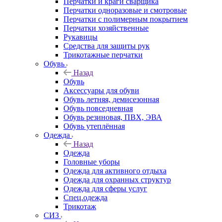
Перчатки и краги сварщика
Перчатки одноразовые и смотровые
Перчатки с полимерным покрытием
Перчатки хозяйственные
Рукавицы
Средства для защиты рук
Трикотажные перчатки
Обувь
Назад
Обувь
Аксессуары для обуви
Обувь летняя, демисезонная
Обувь повседневная
Обувь резиновая, ПВХ, ЭВА
Обувь утеплённая
Одежда
Назад
Одежда
Головные уборы
Одежда для активного отдыха
Одежда для охранных структур
Одежда для сферы услуг
Спец.одежда
Трикотаж
СИЗ