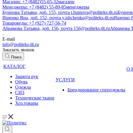
Магазин: +7 (8482)55-65-32
магазин
Менеджеры: +7 (8482) 55-89-85
менеджеры
Буинова Татьяна, доб. 155, почта t.buinova@politeks-tlt.ru
Буинов
Ищенко Яна, доб. 152, почта y.ishchenko@politeks-tlt.ru
Ищенко 
Товароведы: +7 (927) 727-56-74
Абрамова Татьяна, доб. 156, почта 156@politeks-tlt.ru
Абрамова 
E-mail
info@politeks-tlt.ru
Заказать звонок
Поиск
КАТАЛОГ
О
Защита рук
УСЛУГИ
Обувь
Одежда
Брендирование спецодежды
СИЗ
Технические ткани
Хоз.товары