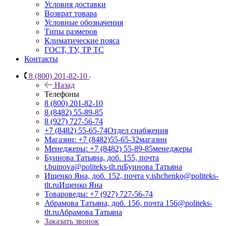
Условия доставки
Возврат товара
Условные обозначения
Типы размеров
Климатические пояса
ГОСТ, ТУ, ТР ТС
Контакты
8 (800) 201-82-10
Назад
Телефоны
8 (800) 201-82-10
8 (8482) 55-89-85
8 (927) 727-56-74
+7 (8482) 55-65-74
Отдел снабжения
Магазин: +7 (8482)55-65-32
магазин
Менеджеры: +7 (8482) 55-89-85
менеджеры
Буинова Татьяна, доб. 155, почта
t.buinova@politeks-tlt.ru
Буинова Татьяна
Ищенко Яна, доб. 152, почта y.ishchenko@politeks-
tlt.ru
Ищенко Яна
Товароведы: +7 (927) 727-56-74
Абрамова Татьяна, доб. 156, почта 156@politeks-
tlt.ru
Абрамова Татьяна
Заказать звонок