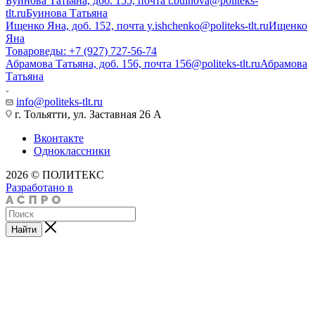
Буинова Татьяна, доб. 155, почта t.buinova@politeks-
tlt.ru
Буинова Татьяна
Ищенко Яна, доб. 152, почта y.ishchenko@politeks-tlt.ru
Ищенко
Яна
Товароведы: +7 (927) 727-56-74
Абрамова Татьяна, доб. 156, почта 156@politeks-tlt.ru
Абрамова
Татьяна
info@politeks-tlt.ru
г. Тольятти, ул. Заставная 26 А
Вконтакте
Одноклассники
2026 © ПОЛИТЕКС
Разработано в
Найти