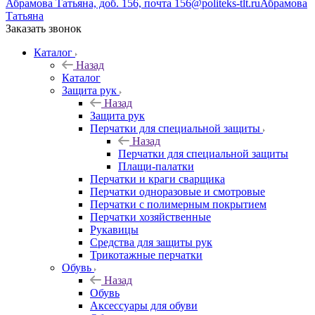
Абрамова Татьяна, доб. 156, почта 156@politeks-tlt.ru
Абрамова
Татьяна
Заказать звонок
Каталог
Назад
Каталог
Защита рук
Назад
Защита рук
Перчатки для специальной защиты
Назад
Перчатки для специальной защиты
Плащи-палатки
Перчатки и краги сварщика
Перчатки одноразовые и смотровые
Перчатки с полимерным покрытием
Перчатки хозяйственные
Рукавицы
Средства для защиты рук
Трикотажные перчатки
Обувь
Назад
Обувь
Аксессуары для обуви