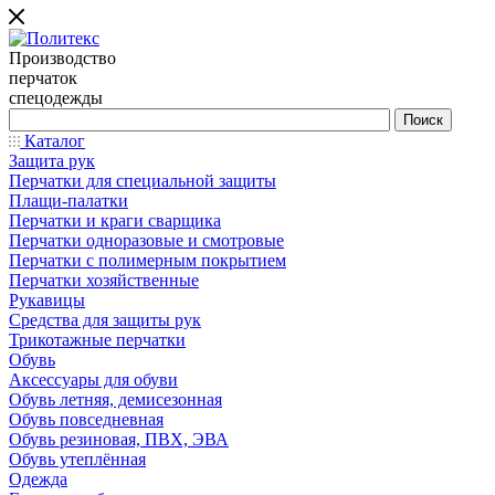
Производство
перчаток
спецодежды
Каталог
Защита рук
Перчатки для специальной защиты
Плащи-палатки
Перчатки и краги сварщика
Перчатки одноразовые и смотровые
Перчатки с полимерным покрытием
Перчатки хозяйственные
Рукавицы
Средства для защиты рук
Трикотажные перчатки
Обувь
Аксессуары для обуви
Обувь летняя, демисезонная
Обувь повседневная
Обувь резиновая, ПВХ, ЭВА
Обувь утеплённая
Одежда