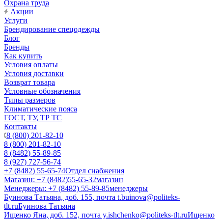
Охрана труда
Акции
Услуги
Брендирование спецодежды
Блог
Бренды
Как купить
Условия оплаты
Условия доставки
Возврат товара
Условные обозначения
Типы размеров
Климатические пояса
ГОСТ, ТУ, ТР ТС
Контакты
8 (800) 201-82-10
8 (800) 201-82-10
8 (8482) 55-89-85
8 (927) 727-56-74
+7 (8482) 55-65-74
Отдел снабжения
Магазин: +7 (8482)55-65-32
магазин
Менеджеры: +7 (8482) 55-89-85
менеджеры
Буинова Татьяна, доб. 155, почта t.buinova@politeks-
tlt.ru
Буинова Татьяна
Ищенко Яна, доб. 152, почта y.ishchenko@politeks-tlt.ru
Ищенко