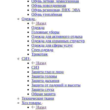
Обувь летняя, демисезонная
Обувь повседневная
Обувь резиновая, ПВХ, ЭВА
Обувь утеплённая
Одежда
Назад
Одежда
Головные уборы
Одежда для активного отдыха
Одежда для охранных структур
Одежда для сферы услуг
Спец.одежда
Трикотаж
СИЗ
Назад
СИЗ
Защита глаз и лица
Защита головы
Защита дыхания
Защита от падений и высоты
Защита слуха
Общая защита
Технические ткани
Хоз.товары
Назад