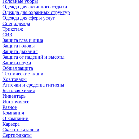
Головные уборы
Одежда для активного отдыха
Одежда для охранных структур
Одежда для сферы услуг
Спец.одежда
Трикотаж
СИЗ
Защита глаз и лица
Защита головы
Защита дыхания
Защита от падений и высоты
Защита слуха
Общая защита
Технические ткани
Хоз.товары
Аптечки и средства гигиены
Бытовая химия
Инвентарь
Инструмент
Разное
Компания
О компании
Карьера
Cкачать каталоги
Сертификаты