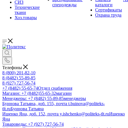
СИЗ
спецодежды
каталоги
Технические
Сертификаты
ткани
Охрана труда
Хоз.товары
Телефоны
8 (800) 201-82-10
8 (8482) 55-89-85
8 (927) 727-56-74
+7 (8482) 55-65-74
Отдел снабжения
Магазин: +7 (8482)55-65-32
магазин
Менеджеры: +7 (8482) 55-89-85
менеджеры
Буинова Татьяна, доб. 155, почта t.buinova@politeks-
tlt.ru
Буинова Татьяна
Ищенко Яна, доб. 152, почта y.ishchenko@politeks-tlt.ru
Ищенко
Яна
Товароведы: +7 (927) 727-56-74