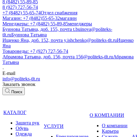
8 (8482) 55-89-85
8 (927) 727-56-74
+7 (8482) 55-65-74
Отдел снабжения
Магазин: +7 (8482)55-65-32
магазин
Менеджеры: +7 (8482) 55-89-85
менеджеры
Буинова Татьяна, доб. 155, почта t.buinova@politeks-
tlt.ru
Буинова Татьяна
Ищенко Яна, доб. 152, почта y.ishchenko@politeks-tlt.ru
Ищенко
Яна
Товароведы: +7 (927) 727-56-74
Абрамова Татьяна, доб. 156, почта 156@politeks-tlt.ru
Абрамова
Татьяна
E-mail
info@politeks-tlt.ru
Заказать звонок
Поиск
КАТАЛОГ
О КОМПАНИИ
Защита рук
О компании
УСЛУГИ
Обувь
Карьера
Одежда
Брендирование
Cкачать
А