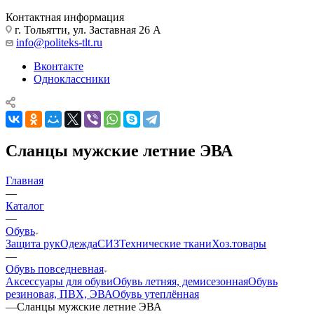
Контактная информация
г. Тольятти, ул. Заставная 26 А
info@politeks-tlt.ru
Вконтакте
Одноклассники
Сланцы мужские летние ЭВА
Главная
—
Каталог
—
Обувь
Защита рук
Одежда
СИЗ
Технические ткани
Хоз.товары
—
Обувь повседневная
Аксессуары для обуви
Обувь летняя, демисезонная
Обувь
резиновая, ПВХ, ЭВА
Обувь утеплённая
—
Сланцы мужские летние ЭВА