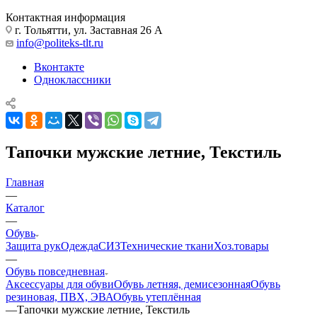
Контактная информация
г. Тольятти, ул. Заставная 26 А
info@politeks-tlt.ru
Вконтакте
Одноклассники
Тапочки мужские летние, Текстиль
Главная
—
Каталог
—
Обувь
Защита рук
Одежда
СИЗ
Технические ткани
Хоз.товары
—
Обувь повседневная
Аксессуары для обуви
Обувь летняя, демисезонная
Обувь
резиновая, ПВХ, ЭВА
Обувь утеплённая
—
Тапочки мужские летние, Текстиль