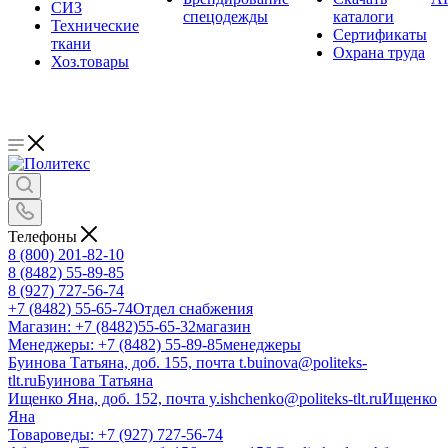
СИЗ
спецодежды
каталоги
Технические
Сертификаты
ткани
Охрана труда
Хоз.товары
Телефоны
8 (800) 201-82-10
8 (8482) 55-89-85
8 (927) 727-56-74
+7 (8482) 55-65-74
Отдел снабжения
Магазин: +7 (8482)55-65-32
магазин
Менеджеры: +7 (8482) 55-89-85
менеджеры
Буинова Татьяна, доб. 155, почта t.buinova@politeks-
tlt.ru
Буинова Татьяна
Ищенко Яна, доб. 152, почта y.ishchenko@politeks-tlt.ru
Ищенко
Яна
Товароведы: +7 (927) 727-56-74