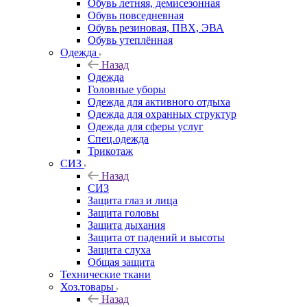
Обувь летняя, демисезонная
Обувь повседневная
Обувь резиновая, ПВХ, ЭВА
Обувь утеплённая
Одежда
Назад
Одежда
Головные уборы
Одежда для активного отдыха
Одежда для охранных структур
Одежда для сферы услуг
Спец.одежда
Трикотаж
СИЗ
Назад
СИЗ
Защита глаз и лица
Защита головы
Защита дыхания
Защита от падений и высоты
Защита слуха
Общая защита
Технические ткани
Хоз.товары
Назад