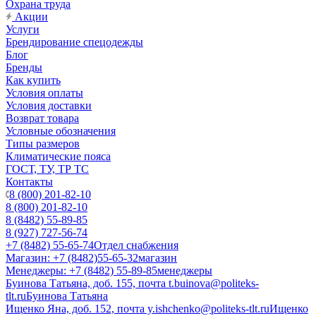
Охрана труда
Акции
Услуги
Брендирование спецодежды
Блог
Бренды
Как купить
Условия оплаты
Условия доставки
Возврат товара
Условные обозначения
Типы размеров
Климатические пояса
ГОСТ, ТУ, ТР ТС
Контакты
8 (800) 201-82-10
8 (800) 201-82-10
8 (8482) 55-89-85
8 (927) 727-56-74
+7 (8482) 55-65-74
Отдел снабжения
Магазин: +7 (8482)55-65-32
магазин
Менеджеры: +7 (8482) 55-89-85
менеджеры
Буинова Татьяна, доб. 155, почта t.buinova@politeks-
tlt.ru
Буинова Татьяна
Ищенко Яна, доб. 152, почта y.ishchenko@politeks-tlt.ru
Ищенко