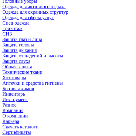
Головные уборы
Одежда для активного отдыха
Одежда для охранных структур
Одежда для сферы услуг
Спец.одежда
Трикотаж
СИЗ
Защита глаз и лица
Защита головы
Защита дыхания
Защита от падений и высоты
Защита слуха
Общая защита
Технические ткани
Хоз.товары
Аптечки и средства гигиены
Бытовая химия
Инвентарь
Инструмент
Разное
Компания
О компании
Карьера
Cкачать каталоги
Сертификаты