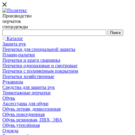
Производство
перчаток
спецодежды
Каталог
Защита рук
Перчатки для специальной защиты
Плащи-палатки
Перчатки и краги сварщика
Перчатки одноразовые и смотровые
Перчатки с полимерным покрытием
Перчатки хозяйственные
Рукавицы
Средства для защиты рук
Трикотажные перчатки
Обувь
Аксессуары для обуви
Обувь летняя, демисезонная
Обувь повседневная
Обувь резиновая, ПВХ, ЭВА
Обувь утеплённая
Одежда