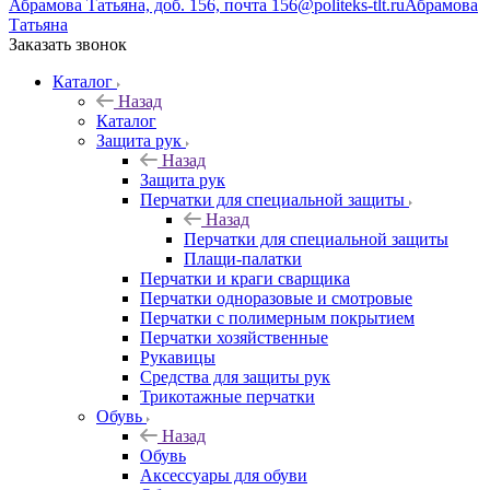
Абрамова Татьяна, доб. 156, почта 156@politeks-tlt.ru
Абрамова
Татьяна
Заказать звонок
Каталог
Назад
Каталог
Защита рук
Назад
Защита рук
Перчатки для специальной защиты
Назад
Перчатки для специальной защиты
Плащи-палатки
Перчатки и краги сварщика
Перчатки одноразовые и смотровые
Перчатки с полимерным покрытием
Перчатки хозяйственные
Рукавицы
Средства для защиты рук
Трикотажные перчатки
Обувь
Назад
Обувь
Аксессуары для обуви