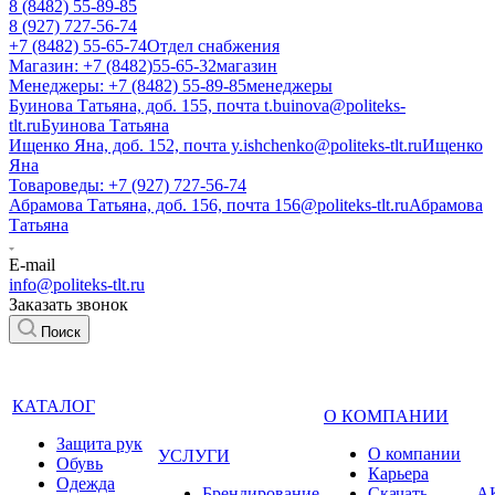
8 (8482) 55-89-85
8 (927) 727-56-74
+7 (8482) 55-65-74
Отдел снабжения
Магазин: +7 (8482)55-65-32
магазин
Менеджеры: +7 (8482) 55-89-85
менеджеры
Буинова Татьяна, доб. 155, почта t.buinova@politeks-
tlt.ru
Буинова Татьяна
Ищенко Яна, доб. 152, почта y.ishchenko@politeks-tlt.ru
Ищенко
Яна
Товароведы: +7 (927) 727-56-74
Абрамова Татьяна, доб. 156, почта 156@politeks-tlt.ru
Абрамова
Татьяна
E-mail
info@politeks-tlt.ru
Заказать звонок
Поиск
КАТАЛОГ
О КОМПАНИИ
Защита рук
О компании
УСЛУГИ
Обувь
Карьера
Одежда
Брендирование
Cкачать
А