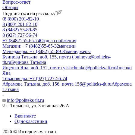
Вопрос-ответ
Обзоры
Подписаться на рассылку
8 (800) 201-82-10
8 (800) 201-82-10
8 (8482) 55-89-85
8 (927) 727-56-74
+7 (8482) 55-65-74
Отдел снабжения
Магазин: +7 (8482)55-65-32
магазин
Менеджеры: +7 (8482) 55-89-85
менеджеры
Буинова Татьяна, доб. 155, почта t.buinova@politeks-
tlt.ru
Буинова Татьяна
Ищенко Яна, доб. 152, почта y.ishchenko@politeks-tlt.ru
Ищенко
Яна
Товароведы: +7 (927) 727-56-74
Абрамова Татьяна, доб. 156, почта 156@politeks-tlt.ru
Абрамова
Татьяна
info@politeks-tlt.ru
г. Тольятти, ул. Заставная 26 А
Вконтакте
Одноклассники
2026 © Интернет-магазин