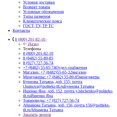
Условия доставки
Возврат товара
Условные обозначения
Типы размеров
Климатические пояса
ГОСТ, ТУ, ТР ТС
Контакты
8 (800) 201-82-10
Назад
Телефоны
8 (800) 201-82-10
8 (8482) 55-89-85
8 (927) 727-56-74
+7 (8482) 55-65-74
Отдел снабжения
Магазин: +7 (8482)55-65-32
магазин
Менеджеры: +7 (8482) 55-89-85
менеджеры
Буинова Татьяна, доб. 155, почта
t.buinova@politeks-tlt.ru
Буинова Татьяна
Ищенко Яна, доб. 152, почта y.ishchenko@politeks-
tlt.ru
Ищенко Яна
Товароведы: +7 (927) 727-56-74
Абрамова Татьяна, доб. 156, почта 156@politeks-
tlt.ru
Абрамова Татьяна
Заказать звонок