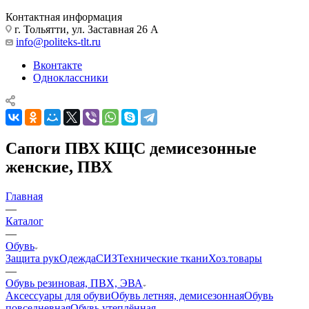
Контактная информация
г. Тольятти, ул. Заставная 26 А
info@politeks-tlt.ru
Вконтакте
Одноклассники
Сапоги ПВХ КЩС демисезонные
женские, ПВХ
Главная
—
Каталог
—
Обувь
Защита рук
Одежда
СИЗ
Технические ткани
Хоз.товары
—
Обувь резиновая, ПВХ, ЭВА
Аксессуары для обуви
Обувь летняя, демисезонная
Обувь
повседневная
Обувь утеплённая