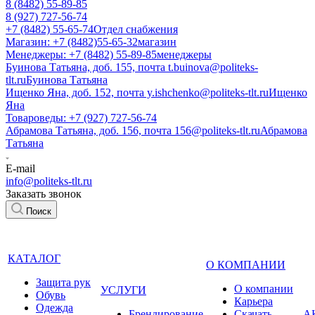
8 (8482) 55-89-85
8 (927) 727-56-74
+7 (8482) 55-65-74
Отдел снабжения
Магазин: +7 (8482)55-65-32
магазин
Менеджеры: +7 (8482) 55-89-85
менеджеры
Буинова Татьяна, доб. 155, почта t.buinova@politeks-
tlt.ru
Буинова Татьяна
Ищенко Яна, доб. 152, почта y.ishchenko@politeks-tlt.ru
Ищенко
Яна
Товароведы: +7 (927) 727-56-74
Абрамова Татьяна, доб. 156, почта 156@politeks-tlt.ru
Абрамова
Татьяна
E-mail
info@politeks-tlt.ru
Заказать звонок
Поиск
КАТАЛОГ
О КОМПАНИИ
Защита рук
О компании
УСЛУГИ
Обувь
Карьера
Одежда
Брендирование
Cкачать
А