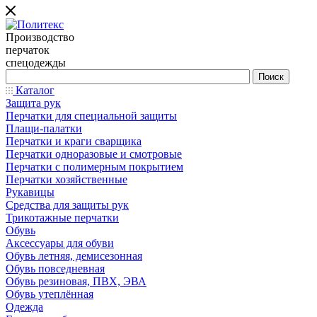
Производство
перчаток
спецодежды
Каталог
Защита рук
Перчатки для специальной защиты
Плащи-палатки
Перчатки и краги сварщика
Перчатки одноразовые и смотровые
Перчатки с полимерным покрытием
Перчатки хозяйственные
Рукавицы
Средства для защиты рук
Трикотажные перчатки
Обувь
Аксессуары для обуви
Обувь летняя, демисезонная
Обувь повседневная
Обувь резиновая, ПВХ, ЭВА
Обувь утеплённая
Одежда