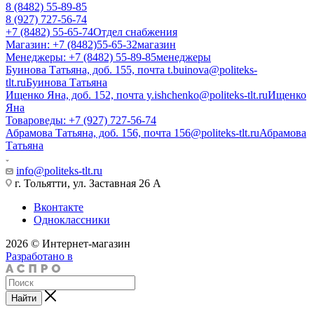
8 (8482) 55-89-85
8 (927) 727-56-74
+7 (8482) 55-65-74
Отдел снабжения
Магазин: +7 (8482)55-65-32
магазин
Менеджеры: +7 (8482) 55-89-85
менеджеры
Буинова Татьяна, доб. 155, почта t.buinova@politeks-
tlt.ru
Буинова Татьяна
Ищенко Яна, доб. 152, почта y.ishchenko@politeks-tlt.ru
Ищенко
Яна
Товароведы: +7 (927) 727-56-74
Абрамова Татьяна, доб. 156, почта 156@politeks-tlt.ru
Абрамова
Татьяна
info@politeks-tlt.ru
г. Тольятти, ул. Заставная 26 А
Вконтакте
Одноклассники
2026 © Интернет-магазин
Разработано в
Найти