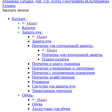
Абрамова Татьяна, доб. 156, почта 156@politeks-tlt.ru
Абрамова
Татьяна
Заказать звонок
Каталог
Назад
Каталог
Защита рук
Назад
Защита рук
Перчатки для специальной защиты
Назад
Перчатки для специальной защиты
Плащи-палатки
Перчатки и краги сварщика
Перчатки одноразовые и смотровые
Перчатки с полимерным покрытием
Перчатки хозяйственные
Рукавицы
Средства для защиты рук
Трикотажные перчатки
Обувь
Назад
Обувь
Аксессуары для обуви