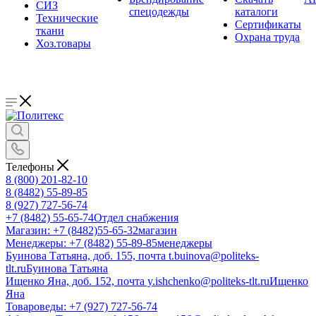
СИЗ
спецодежды
каталоги
Технические
Сертификаты
ткани
Охрана труда
Хоз.товары
Телефоны
8 (800) 201-82-10
8 (8482) 55-89-85
8 (927) 727-56-74
+7 (8482) 55-65-74
Отдел снабжения
Магазин: +7 (8482)55-65-32
магазин
Менеджеры: +7 (8482) 55-89-85
менеджеры
Буинова Татьяна, доб. 155, почта t.buinova@politeks-
tlt.ru
Буинова Татьяна
Ищенко Яна, доб. 152, почта y.ishchenko@politeks-tlt.ru
Ищенко
Яна
Товароведы: +7 (927) 727-56-74