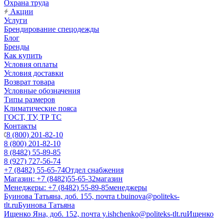
Охрана труда
Акции
Услуги
Брендирование спецодежды
Блог
Бренды
Как купить
Условия оплаты
Условия доставки
Возврат товара
Условные обозначения
Типы размеров
Климатические пояса
ГОСТ, ТУ, ТР ТС
Контакты
8 (800) 201-82-10
8 (800) 201-82-10
8 (8482) 55-89-85
8 (927) 727-56-74
+7 (8482) 55-65-74
Отдел снабжения
Магазин: +7 (8482)55-65-32
магазин
Менеджеры: +7 (8482) 55-89-85
менеджеры
Буинова Татьяна, доб. 155, почта t.buinova@politeks-
tlt.ru
Буинова Татьяна
Ищенко Яна, доб. 152, почта y.ishchenko@politeks-tlt.ru
Ищенко