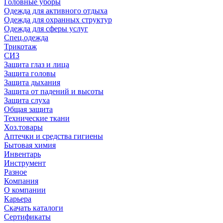
Головные уборы
Одежда для активного отдыха
Одежда для охранных структур
Одежда для сферы услуг
Спец.одежда
Трикотаж
СИЗ
Защита глаз и лица
Защита головы
Защита дыхания
Защита от падений и высоты
Защита слуха
Общая защита
Технические ткани
Хоз.товары
Аптечки и средства гигиены
Бытовая химия
Инвентарь
Инструмент
Разное
Компания
О компании
Карьера
Cкачать каталоги
Сертификаты