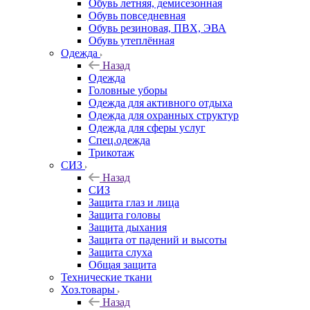
Обувь летняя, демисезонная
Обувь повседневная
Обувь резиновая, ПВХ, ЭВА
Обувь утеплённая
Одежда
Назад
Одежда
Головные уборы
Одежда для активного отдыха
Одежда для охранных структур
Одежда для сферы услуг
Спец.одежда
Трикотаж
СИЗ
Назад
СИЗ
Защита глаз и лица
Защита головы
Защита дыхания
Защита от падений и высоты
Защита слуха
Общая защита
Технические ткани
Хоз.товары
Назад