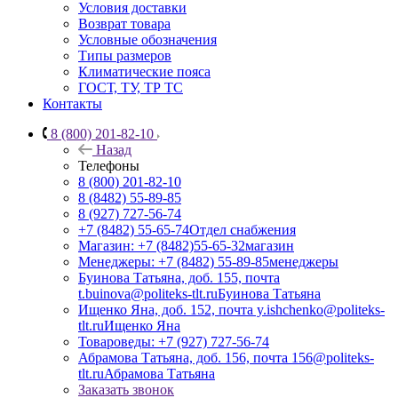
Условия доставки
Возврат товара
Условные обозначения
Типы размеров
Климатические пояса
ГОСТ, ТУ, ТР ТС
Контакты
8 (800) 201-82-10
Назад
Телефоны
8 (800) 201-82-10
8 (8482) 55-89-85
8 (927) 727-56-74
+7 (8482) 55-65-74
Отдел снабжения
Магазин: +7 (8482)55-65-32
магазин
Менеджеры: +7 (8482) 55-89-85
менеджеры
Буинова Татьяна, доб. 155, почта
t.buinova@politeks-tlt.ru
Буинова Татьяна
Ищенко Яна, доб. 152, почта y.ishchenko@politeks-
tlt.ru
Ищенко Яна
Товароведы: +7 (927) 727-56-74
Абрамова Татьяна, доб. 156, почта 156@politeks-
tlt.ru
Абрамова Татьяна
Заказать звонок