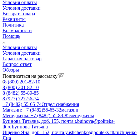
Условия оплаты
Условия доставки
Возврат товара
Реквизиты
Политика
Возможности
Помощь
Условия оплаты
Условия доставки
Гарантия на товар
Вопрос-ответ
Обзоры
Подписаться на рассылку
8 (800) 201-82-10
8 (800) 201-82-10
8 (8482) 55-89-85
8 (927) 727-56-74
+7 (8482) 55-65-74
Отдел снабжения
Магазин: +7 (8482)55-65-32
магазин
Менеджеры: +7 (8482) 55-89-85
менеджеры
Буинова Татьяна, доб. 155, почта t.buinova@politeks-
tlt.ru
Буинова Татьяна
Ищенко Яна, доб. 152, почта y.ishchenko@politeks-tlt.ru
Ищенко
Яна