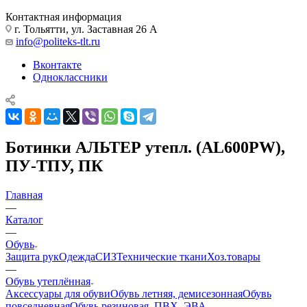
Контактная информация
г. Тольятти, ул. Заставная 26 А
info@politeks-tlt.ru
Вконтакте
Одноклассники
Ботинки АЛЬТЕР утепл. (AL600PW),
ПУ-ТПУ, ПК
Главная
—
Каталог
—
Обувь
Защита рук
Одежда
СИЗ
Технические ткани
Хоз.товары
—
Обувь утеплённая
Аксессуары для обуви
Обувь летняя, демисезонная
Обувь
повседневная
Обувь резиновая, ПВХ, ЭВА