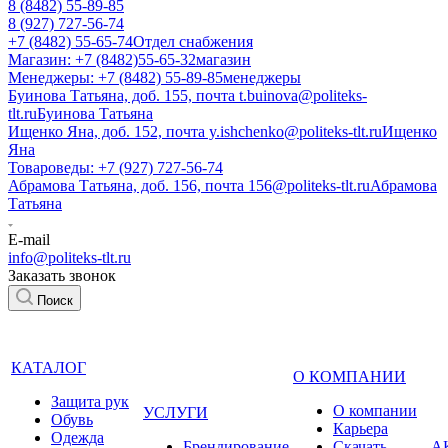
8 (8482) 55-89-85
8 (927) 727-56-74
+7 (8482) 55-65-74
Отдел снабжения
Магазин: +7 (8482)55-65-32
магазин
Менеджеры: +7 (8482) 55-89-85
менеджеры
Буинова Татьяна, доб. 155, почта t.buinova@politeks-
tlt.ru
Буинова Татьяна
Ищенко Яна, доб. 152, почта y.ishchenko@politeks-tlt.ru
Ищенко
Яна
Товароведы: +7 (927) 727-56-74
Абрамова Татьяна, доб. 156, почта 156@politeks-tlt.ru
Абрамова
Татьяна
E-mail
info@politeks-tlt.ru
Заказать звонок
Поиск
КАТАЛОГ
О КОМПАНИИ
Защита рук
О компании
УСЛУГИ
Обувь
Карьера
Одежда
Брендирование
Cкачать
А