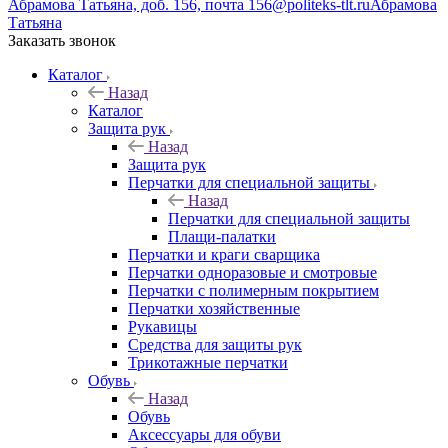
Абрамова Татьяна, доб. 156, почта 156@politeks-tlt.ru
Абрамова
Татьяна
Заказать звонок
Каталог
Назад
Каталог
Защита рук
Назад
Защита рук
Перчатки для специальной защиты
Назад
Перчатки для специальной защиты
Плащи-палатки
Перчатки и краги сварщика
Перчатки одноразовые и смотровые
Перчатки с полимерным покрытием
Перчатки хозяйственные
Рукавицы
Средства для защиты рук
Трикотажные перчатки
Обувь
Назад
Обувь
Аксессуары для обуви