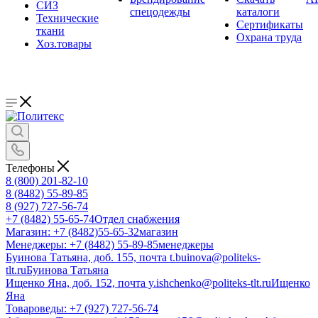
СИЗ
спецодежды
каталоги
Технические
Сертификаты
ткани
Охрана труда
Хоз.товары
Телефоны
8 (800) 201-82-10
8 (8482) 55-89-85
8 (927) 727-56-74
+7 (8482) 55-65-74
Отдел снабжения
Магазин: +7 (8482)55-65-32
магазин
Менеджеры: +7 (8482) 55-89-85
менеджеры
Буинова Татьяна, доб. 155, почта t.buinova@politeks-
tlt.ru
Буинова Татьяна
Ищенко Яна, доб. 152, почта y.ishchenko@politeks-tlt.ru
Ищенко
Яна
Товароведы: +7 (927) 727-56-74