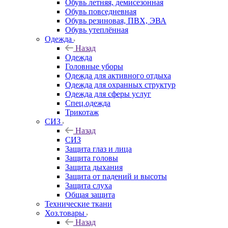
Обувь летняя, демисезонная
Обувь повседневная
Обувь резиновая, ПВХ, ЭВА
Обувь утеплённая
Одежда
Назад
Одежда
Головные уборы
Одежда для активного отдыха
Одежда для охранных структур
Одежда для сферы услуг
Спец.одежда
Трикотаж
СИЗ
Назад
СИЗ
Защита глаз и лица
Защита головы
Защита дыхания
Защита от падений и высоты
Защита слуха
Общая защита
Технические ткани
Хоз.товары
Назад