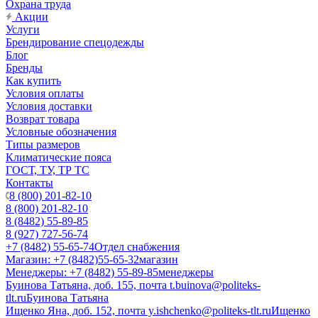
Охрана труда
Акции
Услуги
Брендирование спецодежды
Блог
Бренды
Как купить
Условия оплаты
Условия доставки
Возврат товара
Условные обозначения
Типы размеров
Климатические пояса
ГОСТ, ТУ, ТР ТС
Контакты
8 (800) 201-82-10
8 (800) 201-82-10
8 (8482) 55-89-85
8 (927) 727-56-74
+7 (8482) 55-65-74
Отдел снабжения
Магазин: +7 (8482)55-65-32
магазин
Менеджеры: +7 (8482) 55-89-85
менеджеры
Буинова Татьяна, доб. 155, почта t.buinova@politeks-
tlt.ru
Буинова Татьяна
Ищенко Яна, доб. 152, почта y.ishchenko@politeks-tlt.ru
Ищенко