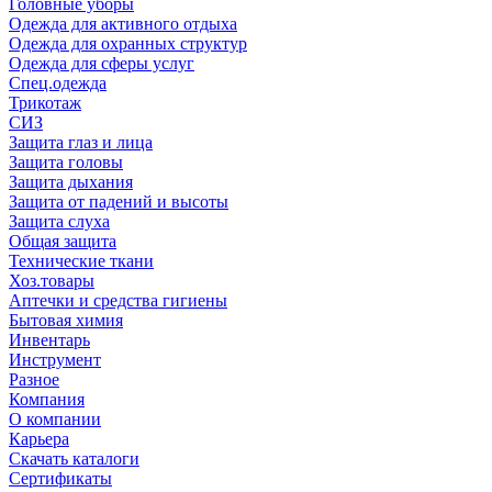
Головные уборы
Одежда для активного отдыха
Одежда для охранных структур
Одежда для сферы услуг
Спец.одежда
Трикотаж
СИЗ
Защита глаз и лица
Защита головы
Защита дыхания
Защита от падений и высоты
Защита слуха
Общая защита
Технические ткани
Хоз.товары
Аптечки и средства гигиены
Бытовая химия
Инвентарь
Инструмент
Разное
Компания
О компании
Карьера
Cкачать каталоги
Сертификаты