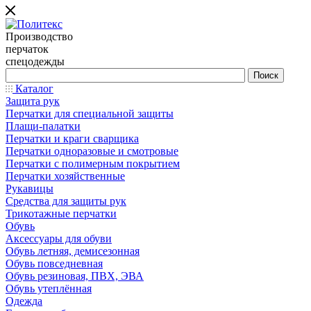
Производство
перчаток
спецодежды
Каталог
Защита рук
Перчатки для специальной защиты
Плащи-палатки
Перчатки и краги сварщика
Перчатки одноразовые и смотровые
Перчатки с полимерным покрытием
Перчатки хозяйственные
Рукавицы
Средства для защиты рук
Трикотажные перчатки
Обувь
Аксессуары для обуви
Обувь летняя, демисезонная
Обувь повседневная
Обувь резиновая, ПВХ, ЭВА
Обувь утеплённая
Одежда