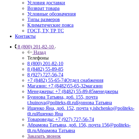
Условия доставки
Возврат товара
Условные обозначения
Типы размеров
Климатические пояса
ГОСТ, ТУ, ТР ТС
Контакты
8 (800) 201-82-10
Назад
Телефоны
8 (800) 201-82-10
8 (8482) 55-89-85
8 (927) 727-56-74
+7 (8482) 55-65-74
Отдел снабжения
Магазин: +7 (8482)55-65-32
магазин
Менеджеры: +7 (8482) 55-89-85
менеджеры
Буинова Татьяна, доб. 155, почта
t.buinova@politeks-tlt.ru
Буинова Татьяна
Ищенко Яна, доб. 152, почта y.ishchenko@politeks-
tlt.ru
Ищенко Яна
Товароведы: +7 (927) 727-56-74
Абрамова Татьяна, доб. 156, почта 156@politeks-
tlt.ru
Абрамова Татьяна
Заказать звонок