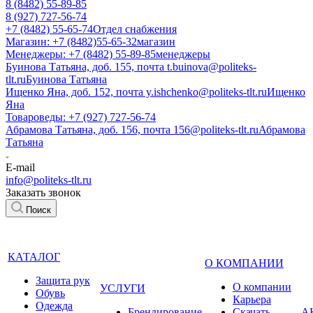
8 (8482) 55-89-85
8 (927) 727-56-74
+7 (8482) 55-65-74
Отдел снабжения
Магазин: +7 (8482)55-65-32
магазин
Менеджеры: +7 (8482) 55-89-85
менеджеры
Буинова Татьяна, доб. 155, почта t.buinova@politeks-
tlt.ru
Буинова Татьяна
Ищенко Яна, доб. 152, почта y.ishchenko@politeks-tlt.ru
Ищенко
Яна
Товароведы: +7 (927) 727-56-74
Абрамова Татьяна, доб. 156, почта 156@politeks-tlt.ru
Абрамова
Татьяна
E-mail
info@politeks-tlt.ru
Заказать звонок
Поиск
КАТАЛОГ
О КОМПАНИИ
Защита рук
О компании
УСЛУГИ
Обувь
Карьера
Одежда
Брендирование
Cкачать
А