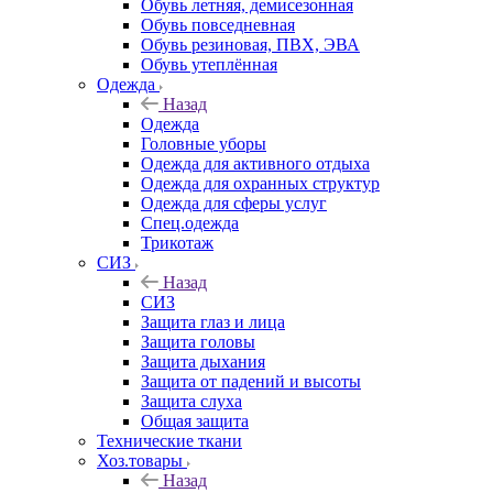
Обувь летняя, демисезонная
Обувь повседневная
Обувь резиновая, ПВХ, ЭВА
Обувь утеплённая
Одежда
Назад
Одежда
Головные уборы
Одежда для активного отдыха
Одежда для охранных структур
Одежда для сферы услуг
Спец.одежда
Трикотаж
СИЗ
Назад
СИЗ
Защита глаз и лица
Защита головы
Защита дыхания
Защита от падений и высоты
Защита слуха
Общая защита
Технические ткани
Хоз.товары
Назад