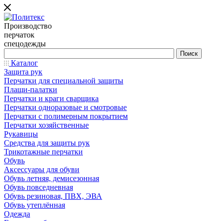
Производство
перчаток
спецодежды
Каталог
Защита рук
Перчатки для специальной защиты
Плащи-палатки
Перчатки и краги сварщика
Перчатки одноразовые и смотровые
Перчатки с полимерным покрытием
Перчатки хозяйственные
Рукавицы
Средства для защиты рук
Трикотажные перчатки
Обувь
Аксессуары для обуви
Обувь летняя, демисезонная
Обувь повседневная
Обувь резиновая, ПВХ, ЭВА
Обувь утеплённая
Одежда