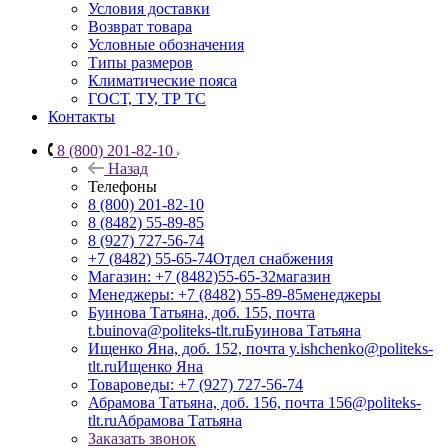
Условия доставки
Возврат товара
Условные обозначения
Типы размеров
Климатические пояса
ГОСТ, ТУ, ТР ТС
Контакты
8 (800) 201-82-10
Назад
Телефоны
8 (800) 201-82-10
8 (8482) 55-89-85
8 (927) 727-56-74
+7 (8482) 55-65-74
Отдел снабжения
Магазин: +7 (8482)55-65-32
магазин
Менеджеры: +7 (8482) 55-89-85
менеджеры
Буинова Татьяна, доб. 155, почта
t.buinova@politeks-tlt.ru
Буинова Татьяна
Ищенко Яна, доб. 152, почта y.ishchenko@politeks-
tlt.ru
Ищенко Яна
Товароведы: +7 (927) 727-56-74
Абрамова Татьяна, доб. 156, почта 156@politeks-
tlt.ru
Абрамова Татьяна
Заказать звонок