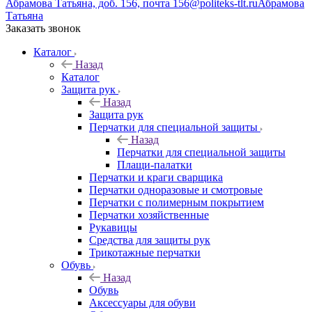
Абрамова Татьяна, доб. 156, почта 156@politeks-tlt.ru
Абрамова
Татьяна
Заказать звонок
Каталог
Назад
Каталог
Защита рук
Назад
Защита рук
Перчатки для специальной защиты
Назад
Перчатки для специальной защиты
Плащи-палатки
Перчатки и краги сварщика
Перчатки одноразовые и смотровые
Перчатки с полимерным покрытием
Перчатки хозяйственные
Рукавицы
Средства для защиты рук
Трикотажные перчатки
Обувь
Назад
Обувь
Аксессуары для обуви