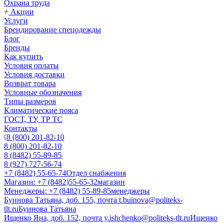
Охрана труда
Акции
Услуги
Брендирование спецодежды
Блог
Бренды
Как купить
Условия оплаты
Условия доставки
Возврат товара
Условные обозначения
Типы размеров
Климатические пояса
ГОСТ, ТУ, ТР ТС
Контакты
8 (800) 201-82-10
8 (800) 201-82-10
8 (8482) 55-89-85
8 (927) 727-56-74
+7 (8482) 55-65-74
Отдел снабжения
Магазин: +7 (8482)55-65-32
магазин
Менеджеры: +7 (8482) 55-89-85
менеджеры
Буинова Татьяна, доб. 155, почта t.buinova@politeks-
tlt.ru
Буинова Татьяна
Ищенко Яна, доб. 152, почта y.ishchenko@politeks-tlt.ru
Ищенко