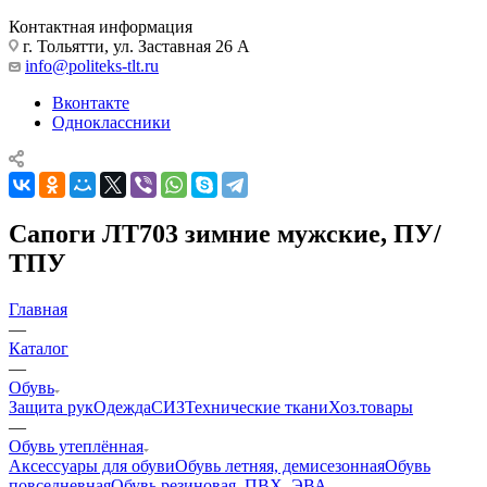
Контактная информация
г. Тольятти, ул. Заставная 26 А
info@politeks-tlt.ru
Вконтакте
Одноклассники
Сапоги ЛТ703 зимние мужские, ПУ/
ТПУ
Главная
—
Каталог
—
Обувь
Защита рук
Одежда
СИЗ
Технические ткани
Хоз.товары
—
Обувь утеплённая
Аксессуары для обуви
Обувь летняя, демисезонная
Обувь
повседневная
Обувь резиновая, ПВХ, ЭВА