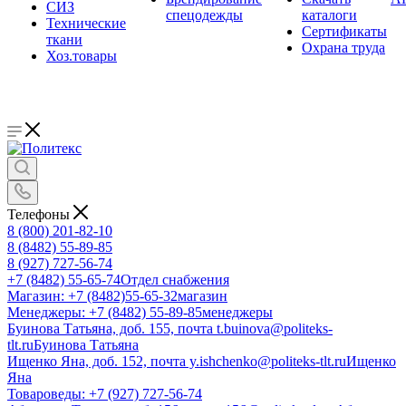
СИЗ
спецодежды
каталоги
Технические
Сертификаты
ткани
Охрана труда
Хоз.товары
Телефоны
8 (800) 201-82-10
8 (8482) 55-89-85
8 (927) 727-56-74
+7 (8482) 55-65-74
Отдел снабжения
Магазин: +7 (8482)55-65-32
магазин
Менеджеры: +7 (8482) 55-89-85
менеджеры
Буинова Татьяна, доб. 155, почта t.buinova@politeks-
tlt.ru
Буинова Татьяна
Ищенко Яна, доб. 152, почта y.ishchenko@politeks-tlt.ru
Ищенко
Яна
Товароведы: +7 (927) 727-56-74