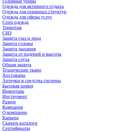
Головные уборы
Одежда для активного отдыха
Одежда для охранных структур
Одежда для сферы услуг
Спец.одежда
Трикотаж
СИЗ
Защита глаз и лица
Защита головы
Защита дыхания
Защита от падений и высоты
Защита слуха
Общая защита
Технические ткани
Хоз.товары
Аптечки и средства гигиены
Бытовая химия
Инвентарь
Инструмент
Разное
Компания
О компании
Карьера
Cкачать каталоги
Сертификаты