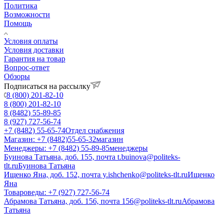
Политика
Возможности
Помощь
Условия оплаты
Условия доставки
Гарантия на товар
Вопрос-ответ
Обзоры
Подписаться на рассылку
8 (800) 201-82-10
8 (800) 201-82-10
8 (8482) 55-89-85
8 (927) 727-56-74
+7 (8482) 55-65-74
Отдел снабжения
Магазин: +7 (8482)55-65-32
магазин
Менеджеры: +7 (8482) 55-89-85
менеджеры
Буинова Татьяна, доб. 155, почта t.buinova@politeks-
tlt.ru
Буинова Татьяна
Ищенко Яна, доб. 152, почта y.ishchenko@politeks-tlt.ru
Ищенко
Яна
Товароведы: +7 (927) 727-56-74
Абрамова Татьяна, доб. 156, почта 156@politeks-tlt.ru
Абрамова
Татьяна